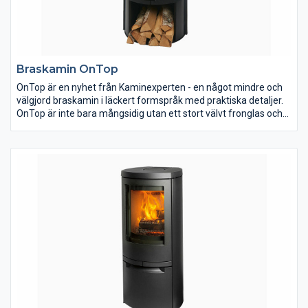
Braskamin OnTop
OnTop är en nyhet från Kaminexperten - en något mindre och
välgjord braskamin i läckert formspråk med praktiska detaljer.
OnTop är inte bara mångsidig utan ett stort välvt fronglas och
hela 4 mm tjock stållucka pryder kaminen tillsammans med två
välplacerade sidofönster så du får 180 graders betraktning av
elden. OnTop har en plan baksida vilket gör den extra lämpad
för placering vid en rak vägg men passar lika bra fristående
som i ett hörn.