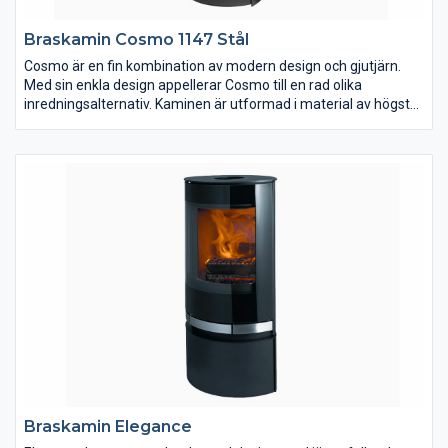
Braskamin Cosmo 1147 Stål
Cosmo är en fin kombination av modern design och gjutjärn.
Med sin enkla design appellerar Cosmo till en rad olika
inredningsalternativ. Kaminen är utformad i material av högsta
kvalitet och finns i flera varianter, tex täljsten, sandsten och
keramik. På Jydepejsens hemsida kan du läsa mer om Cosmo.
Braskamin Elegance