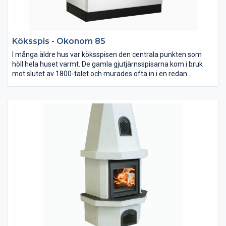
Köksspis - Okonom 85
I många äldre hus var köksspisen den centrala punkten som
höll hela huset varmt. De gamla gjutjärnsspisarna kom i bruk
mot slutet av 1800-talet och murades ofta in i en redan
befintlig eldstad. Vår köksspis ger omedelbar värme och
fungerar bra till all sorts matlagning och effektiv uppvärmning.
Den har även bra konvektion och sprider värmen i bostaden väl.
Spisen leveras med vänster eller höger rökutgång. Bilden visar
vänster rökutgång. Okonom 85 finns även som vattenmantlad.
Den kan således vara ett komplement till bostadens övriga
vattenburma värmesystem.