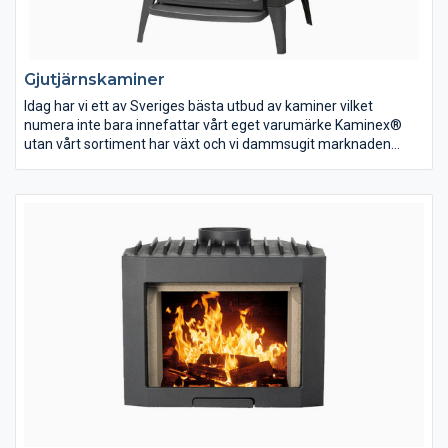
Gjutjärnskaminer
Idag har vi ett av Sveriges bästa utbud av kaminer vilket
numera inte bara innefattar vårt eget varumärke Kaminex®
utan vårt sortiment har växt och vi dammsugit marknaden
efter de bästa produkterna som går att finna. Dessa erbjuder vi
sedan till en självkostnadsmarginal så du som kund alltid kan
göra ett klipp oavsett om det är en liten kamin eller en exklusiv
installation – det är nämligen vår affärsidé.