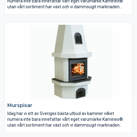
numera inte bara innefattar vårt eget varumärke Kaminex®
utan vårt sortiment har växt och vi dammsugit marknaden
efter de bästa produkterna som går att finna. Dessa erbjuder vi
sedan till en självkostnadsmarginal så du som kund alltid kan
göra ett klipp oavsett om det är en liten kamin eller en exklusiv
installation – det är nämligen vår affärsidé.
Murspisar
Idag har vi ett av Sveriges bästa utbud av kaminer vilket
numera inte bara innefattar vårt eget varumärke Kaminex®
utan vårt sortiment har växt och vi dammsugit marknaden
efter de bästa produkterna som går att finna. Dessa erbjuder vi
sedan till en självkostnadsmarginal så du som kund alltid kan