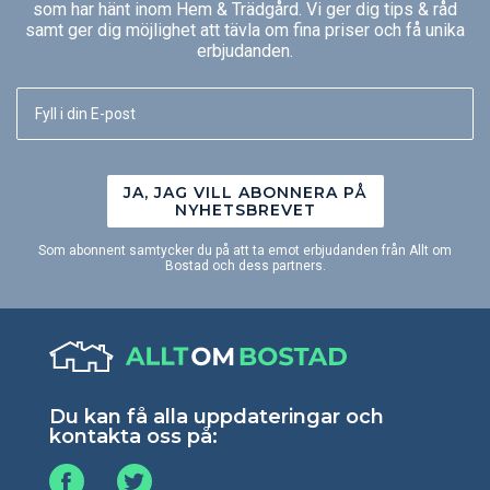
som har hänt inom Hem & Trädgård. Vi ger dig tips & råd
samt ger dig möjlighet att tävla om fina priser och få unika
erbjudanden.
JA, JAG VILL ABONNERA PÅ
NYHETSBREVET
Som abonnent samtycker du på att ta emot erbjudanden från Allt om
Bostad och dess partners.
Du kan få alla uppdateringar och
kontakta oss på: