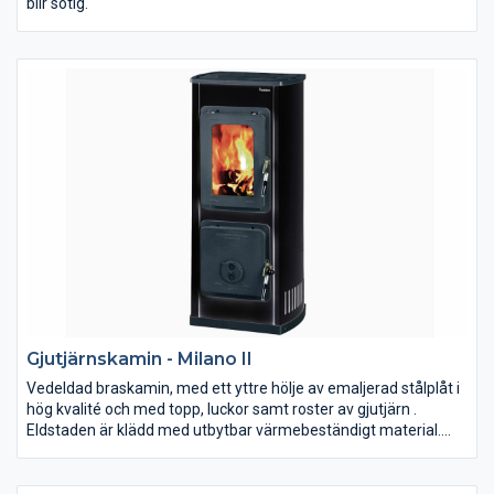
blir sotig.
Gjutjärnskamin - Milano II
Vedeldad braskamin, med ett yttre hölje av emaljerad stålplåt i
hög kvalité och med topp, luckor samt roster av gjutjärn .
Eldstaden är klädd med utbytbar värmebeständigt material.
Kaminen är avsedd för uppvärmning och trivseleldning i
bostaden. Den har väl fungerande konvektion och värmer upp
bostaden väl. Kaminen ska anslutas till rökkanal dimensionerad