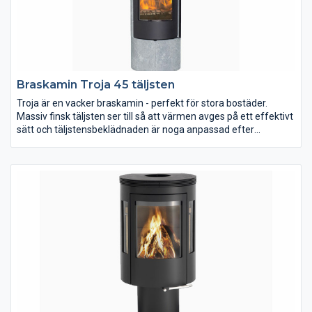
Braskamin Troja 45 täljsten
Troja är en vacker braskamin - perfekt för stora bostäder.
Massiv finsk täljsten ser till så att värmen avges på ett effektivt
sätt och täljstensbeklädnaden är noga anpassad efter
insatsen. Naturens egen design dekorerar varje enskild kamin
och därför finns det inte två ytor som är lika. Troja har ett
konvektionsgaller längst upp, vilket säkrar att du kan justera
värmeavgivningen genom konvektionskanalen.