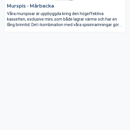
Murspis - Mårbacka
Våra murspisar är uppbyggda kring den högeffektiva
kassetten, exclusive mini, som både lagrar värme och har en
lång brinntid. Det i kombination med våra spisinramningar gör
att spisarna avger värme i många timmar efter att du lagt in
sista vedpinnen. OBS! Fotot visar ej korrekt eldstad.
Omramningen byggs upp med färdiggjutna block av
lättklinkerbetong som monteras ihop på plats. Bör slammas
eller putsas. Måla därefter på valfritt sätt. Avsedd för placering
mot rak vägg.