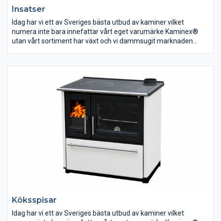
Insatser
Idag har vi ett av Sveriges bästa utbud av kaminer vilket
numera inte bara innefattar vårt eget varumärke Kaminex®
utan vårt sortiment har växt och vi dammsugit marknaden
efter de bästa produkterna som går att finna. Dessa erbjuder vi
sedan till en självkostnadsmarginal så du som kund alltid kan
göra ett klipp oavsett om det är en liten kamin eller en exklusiv
installation – det är nämligen vår affärsidé.
Köksspisar
Idag har vi ett av Sveriges bästa utbud av kaminer vilket