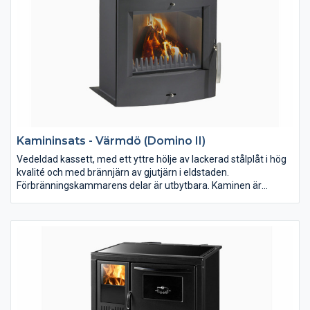
Kamininsats - Värmdö (Domino II)
Vedeldad kassett, med ett yttre hölje av lackerad stålplåt i hög
kvalité och med brännjärn av gjutjärn i eldstaden.
Förbränningskammarens delar är utbytbara. Kaminen är
avsedd för uppvärmning och trivseleldning i bostaden. Kaminen
ska anslutas till rökkanal dimensionerad för rökgastemperatur
max. 350C. Eldstaden som sitter i Värmdö sitter i flera av våra
produkter vilka vi har långa erfarenhet av.