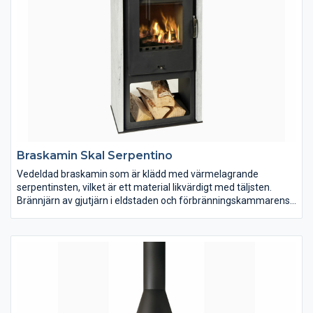
Braskamin Skal Serpentino
Vedeldad braskamin som är klädd med värmelagrande
serpentinsten, vilket är ett material likvärdigt med täljsten.
Brännjärn av gjutjärn i eldstaden och förbränningskammarens
delar är utbytbara. Kaminen är avsedd för uppvärmning och
trivseleldning i bostaden. Kaminen ska anslutas till rökkanal
dimensionerad för rökgastemperatur med max. 350C