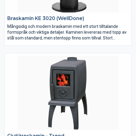
Braskamin KE 3020 (WellDone)
Mångsidig och modern braskamin med ett stort tilltalande
formspråk och viktiga detaljer. Kaminen levereras med topp av
stål som standard, men stentopp finns som tillval. Stort
tilltalande frontglaspryder kaminen samt två välplacerade
sidoglas för full insyn till lågorna även från sidorna. Eldstaden är
klädd med vermeculit och utrustad med skakroster och
asklåda. Luckans tjocklek är av hela 5 mm stål. Handtagen är
kromade vilket är en slitstark ytbehandling och minskar risken
för slitage. I vedfacket finns uttag för uteluftsanslutning neråt
eller bakåt.
Gjutjärnskamin - Trend