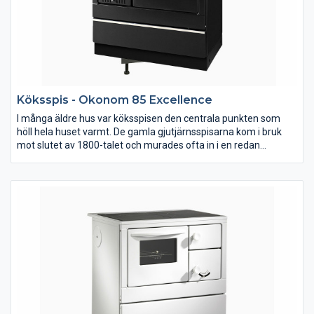
Köksspis - Okonom 85 Excellence
I många äldre hus var köksspisen den centrala punkten som
höll hela huset varmt. De gamla gjutjärnsspisarna kom i bruk
mot slutet av 1800-talet och murades ofta in i en redan
befintlig eldstad. Vår köksspis ger omedelbar värme och
fungerar bra till all sorts matlagning och effektiv uppvärmning.
Den har även bra konvektion och sprider värmen i bostaden väl.
Spisen levereras med vänster eller höger rökutgång. Bilden
visar höger rökutgång. Okonom 85 Excellent är en utveckling av
våra andra varianter. Spisen har insyn eldstaden för att skapa
extra trivsel ni köket.. Spishällen är tillverkad i keramiskt glas för
enkel rengöring. Spisen kan anslutas bakåt eller åt sidan.