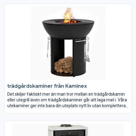
göra ett klipp oavsett om det är en liten kamin eller en exklusiv
installation – det är nämligen vår affärsidé.
trädgårdskaminer från Kaminex
Det skiljer faktiskt mer än man tror mellan en trädgårdskamin
eller utegrill även om trädgårdskaminer går att laga mat i. Våra
utekaminer ger inte bara din uteplats nytt liv utan kompletterar
sommarkvällarna. Kaminex gör riktiga kvalitetskaminer som
går att få i flera olika färger samt med praktiska tillbehör.