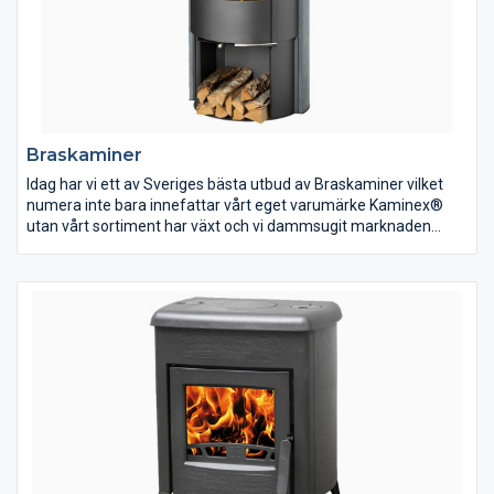
Braskaminer
Idag har vi ett av Sveriges bästa utbud av Braskaminer vilket
numera inte bara innefattar vårt eget varumärke Kaminex®
utan vårt sortiment har växt och vi dammsugit marknaden
efter de bästa produkterna som går att finna. Dessa erbjuder vi
sedan till en självkostnadsmarginal så du som kund alltid kan
göra ett klipp oavsett om det är en liten kamin eller en exklusiv
installation – det är nämligen vår affärsidé.