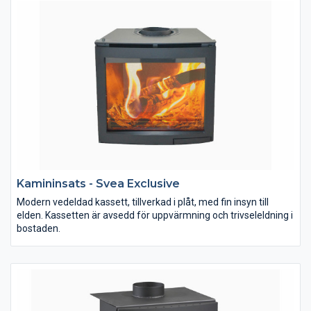
för rökgastemperatur med max. 350C. Gjutjärnstoppen
möjliggör enklare uppvärmning av mat och dryck.
Kamininsats - Svea Exclusive
Modern vedeldad kassett, tillverkad i plåt, med fin insyn till
elden. Kassetten är avsedd för uppvärmning och trivseleldning i
bostaden.