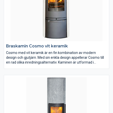
Braskamin Cosmo vit keramik
Cosmo med vit keramik är en fin kombination av modern
design och gjutjärn. Med sin enkla design appellerar Cosmo till
en rad olika inredningsalternativ. Kaminen är utformad i
material av högsta kvalitet och är klädd med vit blankpolerad
keramik. På Jydepejsens hemsida kan du läsa mer om Cosmo
och även se hur den brinner.