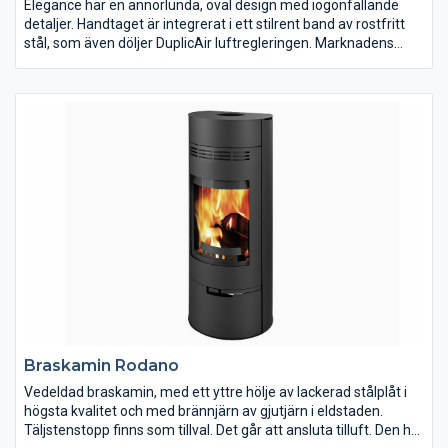
Elegance har en annorlunda, oval design med iögonfallande
detaljer. Handtaget är integrerat i ett stilrent band av rostfritt
stål, som även döljer DuplicAir luftregleringen. Marknadens
bredaste panoramaglas ger en insyn till elden på 180gr och de
dolda gångjärnen fulländar finishen. Elegance finns även med
en osynlig vridsockel, som kan vridas 360gr. Kaminen kan
anslutas bakåt och uppåt samt har extern tilluftsanslutning
nedåt eller bakåt. På Jydepejsens hemsida kan du läsa mer om
Elegance.
Braskamin Rodano
Vedeldad braskamin, med ett yttre hölje av lackerad stålplåt i
högsta kvalitet och med brännjärn av gjutjärn i eldstaden.
Täljstenstopp finns som tillval. Det går att ansluta tilluft. Den har