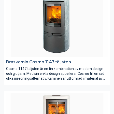
Braskamin Cosmo 1147 täljsten
Cosmo 1147 täljsten är en fin kombination av modern design
och gjutjärn. Med sin enkla design appellerar Cosmo till en rad
olika inredningsalternativ. Kaminen är utformad i material av
högsta kvalitet och är klädd med täljsten från finska Tulikivi. På
Jydepejsens hemsida kan du läsa mer om Cosmo och även se
hur den brinner.