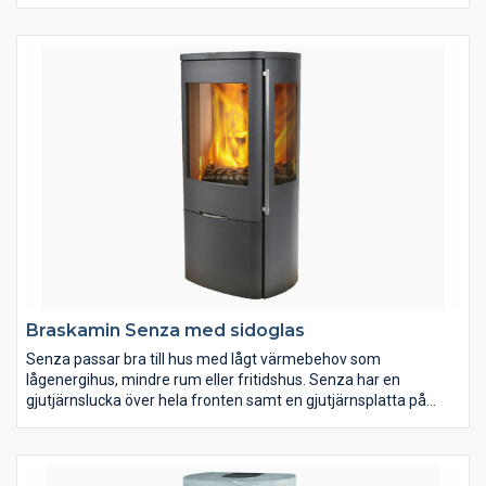
bra fungerande konvektion och sprider värmen i bostaden väl.
Förbränningskammarens delar är utbytbara. Kaminen är
avsedd för uppvärmning och trivseleldning i bostaden. Kaminen
ska anslutas till rökkanal dimensionerad för rökgastemperatur
med max. 350C. Kaminen är utrustad med värmelagrande sten
som ger ca 9 timmars eftervärme.
Braskamin Senza med sidoglas
Senza passar bra till hus med lågt värmebehov som
lågenergihus, mindre rum eller fritidshus. Senza har en
gjutjärnslucka över hela fronten samt en gjutjärnsplatta på
kaminens ovansida. Luckan är självstängande med magneter,
vilket ger en härlig och smidig känsla. Senza finns i 4 varianter –
med eller utan sidoglas. Modellen med sidoglas ger en vacker
insyn till elden från tre sidor.