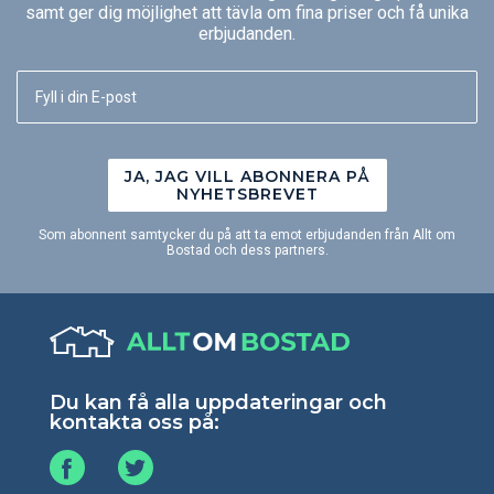
samt ger dig möjlighet att tävla om fina priser och få unika
erbjudanden.
JA, JAG VILL ABONNERA PÅ
NYHETSBREVET
Som abonnent samtycker du på att ta emot erbjudanden från Allt om
Bostad och dess partners.
Du kan få alla uppdateringar och
kontakta oss på: