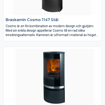
Braskamin Cosmo 1147 Stål
Cosmo är en fin kombination av modern design och gjutjärn.
Med sin enkla design appellerar Cosmo till en rad olika
inredningsalternativ. Kaminen är utformad i material av högsta
kvalitet och finns i flera varianter, tex täljsten, sandsten och
keramik. På Jydepejsens hemsida kan du läsa mer om Cosmo.