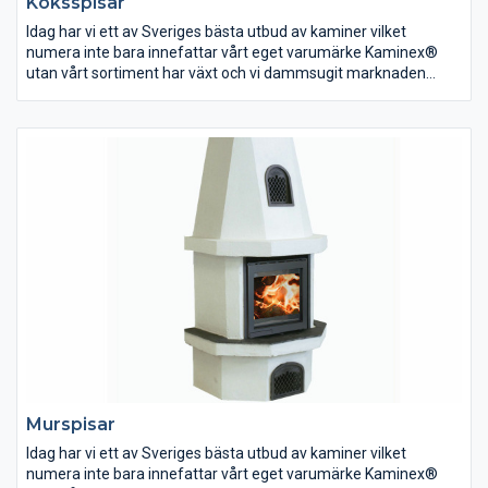
Köksspisar
Idag har vi ett av Sveriges bästa utbud av kaminer vilket
numera inte bara innefattar vårt eget varumärke Kaminex®
utan vårt sortiment har växt och vi dammsugit marknaden
efter de bästa produkterna som går att finna. Dessa erbjuder vi
sedan till en självkostnadsmarginal så du som kund alltid kan
göra ett klipp oavsett om det är en liten kamin eller en exklusiv
installation – det är nämligen vår affärsidé.
Murspisar
Idag har vi ett av Sveriges bästa utbud av kaminer vilket
numera inte bara innefattar vårt eget varumärke Kaminex®