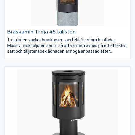
Braskamin Troja 45 täljsten
Troja är en vacker braskamin - perfekt för stora bostäder.
Massiv finsk täljsten ser till så att värmen avges på ett effektivt
sätt och täljstensbeklädnaden är noga anpassad efter
insatsen. Naturens egen design dekorerar varje enskild kamin
och därför finns det inte två ytor som är lika. Troja har ett
konvektionsgaller längst upp, vilket säkrar att du kan justera
värmeavgivningen genom konvektionskanalen.