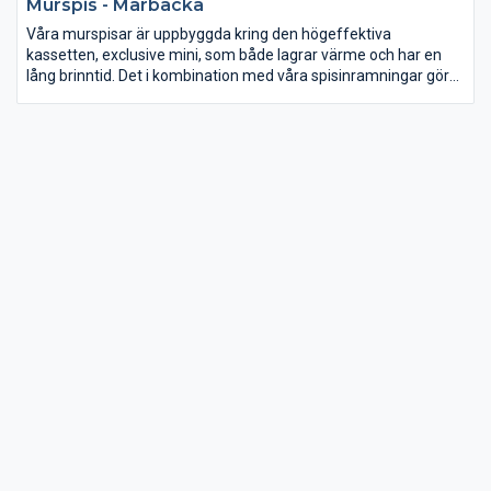
Murspis - Mårbacka
Våra murspisar är uppbyggda kring den högeffektiva
kassetten, exclusive mini, som både lagrar värme och har en
lång brinntid. Det i kombination med våra spisinramningar gör
att spisarna avger värme i många timmar efter att du lagt in
sista vedpinnen. OBS! Fotot visar ej korrekt eldstad.
Omramningen byggs upp med färdiggjutna block av
lättklinkerbetong som monteras ihop på plats. Bör slammas
eller putsas. Måla därefter på valfritt sätt. Avsedd för placering
mot rak vägg.