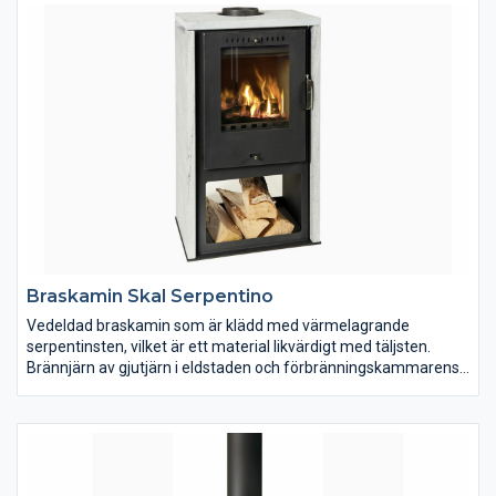
Braskamin Skal Serpentino
Vedeldad braskamin som är klädd med värmelagrande
serpentinsten, vilket är ett material likvärdigt med täljsten.
Brännjärn av gjutjärn i eldstaden och förbränningskammarens
delar är utbytbara. Kaminen är avsedd för uppvärmning och
trivseleldning i bostaden. Kaminen ska anslutas till rökkanal
dimensionerad för rökgastemperatur med max. 350C