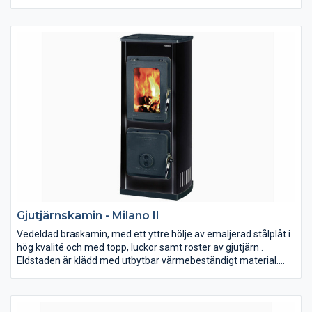
Gjutjärnskamin - Milano II
Vedeldad braskamin, med ett yttre hölje av emaljerad stålplåt i
hög kvalité och med topp, luckor samt roster av gjutjärn .
Eldstaden är klädd med utbytbar värmebeständigt material.
Kaminen är avsedd för uppvärmning och trivseleldning i
bostaden. Den har väl fungerande konvektion och värmer upp
bostaden väl. Kaminen ska anslutas till rökkanal dimensionerad