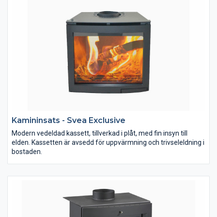
för rökgastemperatur med max. 350C. Gjutjärnstoppen
möjliggör enklare uppvärmning av mat och dryck.
Kamininsats - Svea Exclusive
Modern vedeldad kassett, tillverkad i plåt, med fin insyn till
elden. Kassetten är avsedd för uppvärmning och trivseleldning i
bostaden.