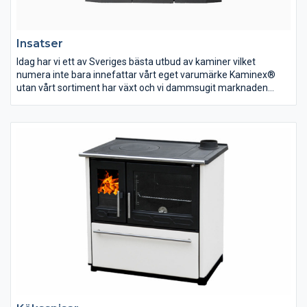
Insatser
Idag har vi ett av Sveriges bästa utbud av kaminer vilket
numera inte bara innefattar vårt eget varumärke Kaminex®
utan vårt sortiment har växt och vi dammsugit marknaden
efter de bästa produkterna som går att finna. Dessa erbjuder vi
sedan till en självkostnadsmarginal så du som kund alltid kan
göra ett klipp oavsett om det är en liten kamin eller en exklusiv
installation – det är nämligen vår affärsidé.