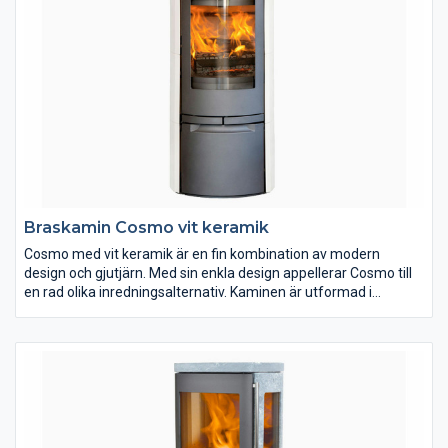
Braskamin Cosmo vit keramik
Cosmo med vit keramik är en fin kombination av modern
design och gjutjärn. Med sin enkla design appellerar Cosmo till
en rad olika inredningsalternativ. Kaminen är utformad i
material av högsta kvalitet och är klädd med vit blankpolerad
keramik. På Jydepejsens hemsida kan du läsa mer om Cosmo
och även se hur den brinner.