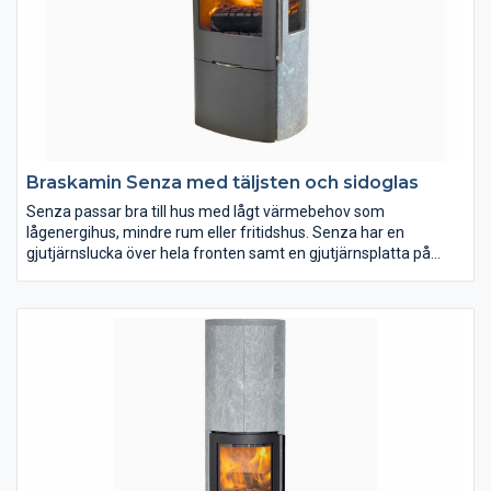
Braskamin Senza med täljsten och sidoglas
Senza passar bra till hus med lågt värmebehov som
lågenergihus, mindre rum eller fritidshus. Senza har en
gjutjärnslucka över hela fronten samt en gjutjärnsplatta på
kaminens ovansida. Luckan är självstängande med magneter,
vilket ger en härlig och smidig känsla. Senza finns i 4 varianter –
med eller utan sidoglas. Modellen med sidoglas ger en vacker
insyn till elden från tre sidor.