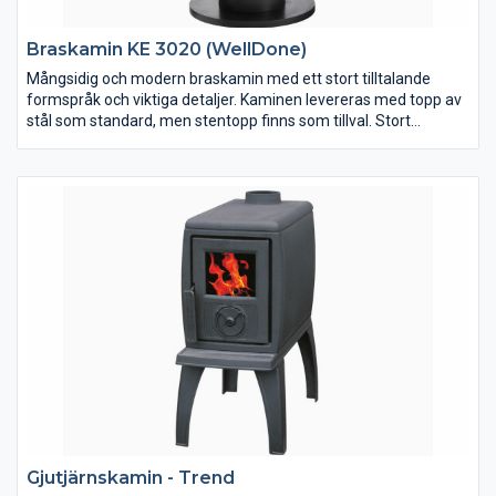
Braskamin KE 3020 (WellDone)
Mångsidig och modern braskamin med ett stort tilltalande
formspråk och viktiga detaljer. Kaminen levereras med topp av
stål som standard, men stentopp finns som tillval. Stort
tilltalande frontglaspryder kaminen samt två välplacerade
sidoglas för full insyn till lågorna även från sidorna. Eldstaden är
klädd med vermeculit och utrustad med skakroster och
asklåda. Luckans tjocklek är av hela 5 mm stål. Handtagen är
kromade vilket är en slitstark ytbehandling och minskar risken
för slitage. I vedfacket finns uttag för uteluftsanslutning neråt
eller bakåt.
Gjutjärnskamin - Trend