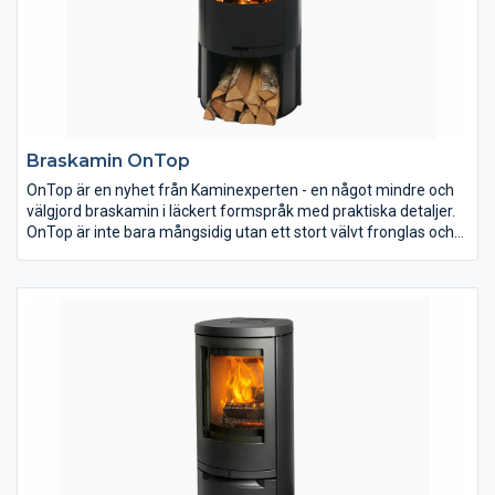
Braskamin OnTop
OnTop är en nyhet från Kaminexperten - en något mindre och
välgjord braskamin i läckert formspråk med praktiska detaljer.
OnTop är inte bara mångsidig utan ett stort välvt fronglas och
hela 4 mm tjock stållucka pryder kaminen tillsammans med två
välplacerade sidofönster så du får 180 graders betraktning av
elden. OnTop har en plan baksida vilket gör den extra lämpad
för placering vid en rak vägg men passar lika bra fristående
som i ett hörn.