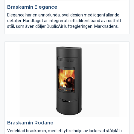
Braskamin Elegance
Elegance har en annorlunda, oval design med iögonfallande
detaljer. Handtaget är integrerat i ett stilrent band av rostfritt
stål, som även döljer DuplicAir luftregleringen. Marknadens
bredaste panoramaglas ger en insyn till elden på 180gr och de
dolda gångjärnen fulländar finishen. Elegance finns även med
en osynlig vridsockel, som kan vridas 360gr. Kaminen kan
anslutas bakåt och uppåt samt har extern tilluftsanslutning
nedåt eller bakåt. På Jydepejsens hemsida kan du läsa mer om
Elegance.
Braskamin Rodano
Vedeldad braskamin, med ett yttre hölje av lackerad stålplåt i