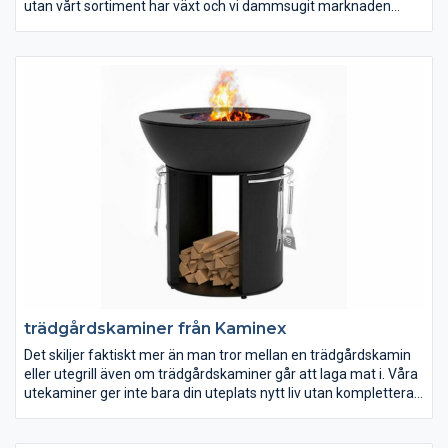
utan vårt sortiment har växt och vi dammsugit marknaden
efter de bästa produkterna som går att finna. Dessa erbjuder vi
sedan till en självkostnadsmarginal så du som kund alltid kan
göra ett klipp oavsett om det är en liten kamin eller en exklusiv
installation – det är nämligen vår affärsidé.
trädgårdskaminer från Kaminex
Det skiljer faktiskt mer än man tror mellan en trädgårdskamin
eller utegrill även om trädgårdskaminer går att laga mat i. Våra
utekaminer ger inte bara din uteplats nytt liv utan kompletterar
sommarkvällarna. Kaminex gör riktiga kvalitetskaminer som
går att få i flera olika färger samt med praktiska tillbehör.