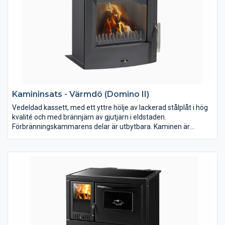
Kamininsats - Värmdö (Domino II)
Vedeldad kassett, med ett yttre hölje av lackerad stålplåt i hög
kvalité och med brännjärn av gjutjärn i eldstaden.
Förbränningskammarens delar är utbytbara. Kaminen är
avsedd för uppvärmning och trivseleldning i bostaden. Kaminen
ska anslutas till rökkanal dimensionerad för rökgastemperatur
max. 350C. Eldstaden som sitter i Värmdö sitter i flera av våra
produkter vilka vi har långa erfarenhet av.