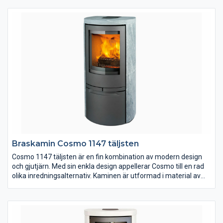
vilket ger en härlig och smidig känsla. Senza finns i 4 varianter –
med eller utan sidoglas. Modellen med sidoglas ger en vacker
insyn till elden från tre sidor.
Braskamin Cosmo 1147 täljsten
Cosmo 1147 täljsten är en fin kombination av modern design
och gjutjärn. Med sin enkla design appellerar Cosmo till en rad
olika inredningsalternativ. Kaminen är utformad i material av
högsta kvalitet och är klädd med täljsten från finska Tulikivi. På
Jydepejsens hemsida kan du läsa mer om Cosmo och även se
hur den brinner.