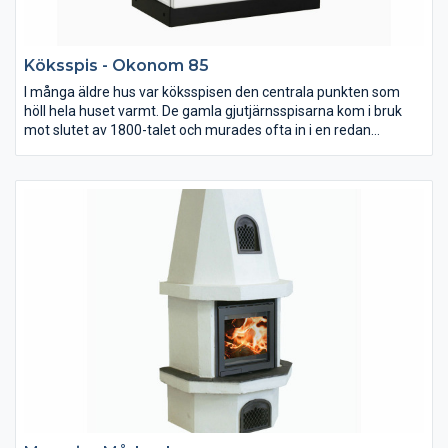
Köksspis - Okonom 85
I många äldre hus var köksspisen den centrala punkten som
höll hela huset varmt. De gamla gjutjärnsspisarna kom i bruk
mot slutet av 1800-talet och murades ofta in i en redan
befintlig eldstad. Vår köksspis ger omedelbar värme och
fungerar bra till all sorts matlagning och effektiv uppvärmning.
Den har även bra konvektion och sprider värmen i bostaden väl.
Spisen leveras med vänster eller höger rökutgång. Bilden visar
vänster rökutgång. Okonom 85 finns även som vattenmantlad.
Den kan således vara ett komplement till bostadens övriga
vattenburma värmesystem.