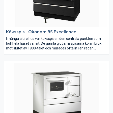
Köksspis - Okonom 85 Excellence
I många äldre hus var köksspisen den centrala punkten som
höll hela huset varmt. De gamla gjutjärnsspisarna kom i bruk
mot slutet av 1800-talet och murades ofta in i en redan
befintlig eldstad. Vår köksspis ger omedelbar värme och
fungerar bra till all sorts matlagning och effektiv uppvärmning.
Den har även bra konvektion och sprider värmen i bostaden väl.
Spisen levereras med vänster eller höger rökutgång. Bilden
visar höger rökutgång. Okonom 85 Excellent är en utveckling av
våra andra varianter. Spisen har insyn eldstaden för att skapa
extra trivsel ni köket.. Spishällen är tillverkad i keramiskt glas för
enkel rengöring. Spisen kan anslutas bakåt eller åt sidan.