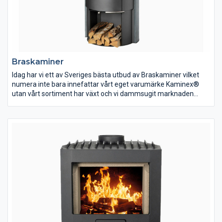
Braskaminer
Idag har vi ett av Sveriges bästa utbud av Braskaminer vilket
numera inte bara innefattar vårt eget varumärke Kaminex®
utan vårt sortiment har växt och vi dammsugit marknaden
efter de bästa produkterna som går att finna. Dessa erbjuder vi
sedan till en självkostnadsmarginal så du som kund alltid kan
göra ett klipp oavsett om det är en liten kamin eller en exklusiv
installation – det är nämligen vår affärsidé.