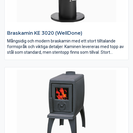
Braskamin KE 3020 (WellDone)
Mångsidig och modern braskamin med ett stort tilltalande
formspråk och viktiga detaljer. Kaminen levereras med topp av
stål som standard, men stentopp finns som tillval. Stort
tilltalande frontglaspryder kaminen samt två välplacerade
sidoglas för full insyn till lågorna även från sidorna. Eldstaden är
klädd med vermeculit och utrustad med skakroster och
asklåda. Luckans tjocklek är av hela 5 mm stål. Handtagen är
kromade vilket är en slitstark ytbehandling och minskar risken
för slitage. I vedfacket finns uttag för uteluftsanslutning neråt
eller bakåt.