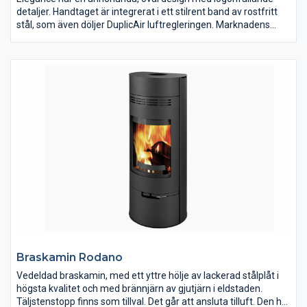
detaljer. Handtaget är integrerat i ett stilrent band av rostfritt
stål, som även döljer DuplicAir luftregleringen. Marknadens
bredaste panoramaglas ger en insyn till elden på 180gr och de
dolda gångjärnen fulländar finishen. Elegance finns även med
en osynlig vridsockel, som kan vridas 360gr. Kaminen kan
anslutas bakåt och uppåt samt har extern tilluftsanslutning
nedåt eller bakåt. På Jydepejsens hemsida kan du läsa mer om
Elegance.
Braskamin Rodano
Vedeldad braskamin, med ett yttre hölje av lackerad stålplåt i
högsta kvalitet och med brännjärn av gjutjärn i eldstaden.
Täljstenstopp finns som tillval. Det går att ansluta tilluft. Den har