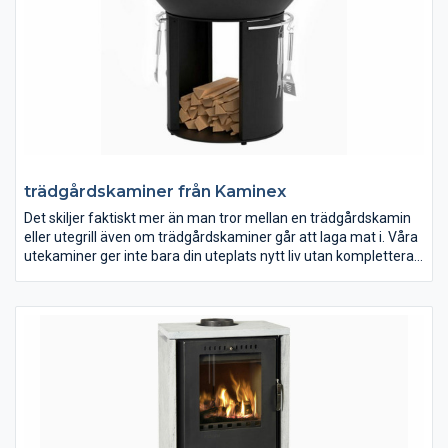
trädgårdskaminer från Kaminex
Det skiljer faktiskt mer än man tror mellan en trädgårdskamin
eller utegrill även om trädgårdskaminer går att laga mat i. Våra
utekaminer ger inte bara din uteplats nytt liv utan kompletterar
sommarkvällarna. Kaminex gör riktiga kvalitetskaminer som
går att få i flera olika färger samt med praktiska tillbehör.