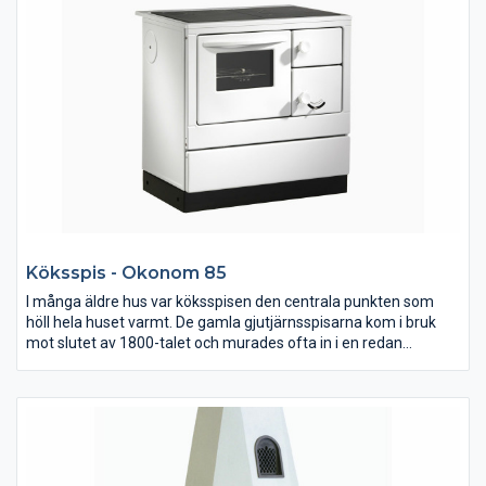
visar höger rökutgång. Okonom 85 Excellent är en utveckling av
våra andra varianter. Spisen har insyn eldstaden för att skapa
extra trivsel ni köket.. Spishällen är tillverkad i keramiskt glas för
enkel rengöring. Spisen kan anslutas bakåt eller åt sidan.
Köksspis - Okonom 85
I många äldre hus var köksspisen den centrala punkten som
höll hela huset varmt. De gamla gjutjärnsspisarna kom i bruk
mot slutet av 1800-talet och murades ofta in i en redan
befintlig eldstad. Vår köksspis ger omedelbar värme och
fungerar bra till all sorts matlagning och effektiv uppvärmning.
Den har även bra konvektion och sprider värmen i bostaden väl.
Spisen leveras med vänster eller höger rökutgång. Bilden visar
vänster rökutgång. Okonom 85 finns även som vattenmantlad.
Den kan således vara ett komplement till bostadens övriga