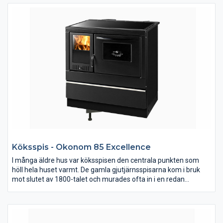
max. 350C. Eldstaden som sitter i Värmdö sitter i flera av våra
produkter vilka vi har långa erfarenhet av.
Köksspis - Okonom 85 Excellence
I många äldre hus var köksspisen den centrala punkten som
höll hela huset varmt. De gamla gjutjärnsspisarna kom i bruk
mot slutet av 1800-talet och murades ofta in i en redan
befintlig eldstad. Vår köksspis ger omedelbar värme och
fungerar bra till all sorts matlagning och effektiv uppvärmning.
Den har även bra konvektion och sprider värmen i bostaden väl.
Spisen levereras med vänster eller höger rökutgång. Bilden