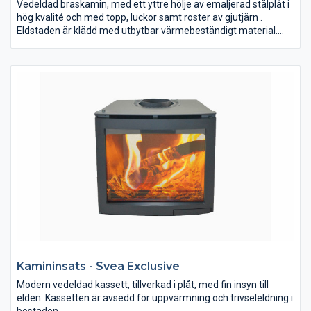
Vedeldad braskamin, med ett yttre hölje av emaljerad stålplåt i
hög kvalité och med topp, luckor samt roster av gjutjärn .
Eldstaden är klädd med utbytbar värmebeständigt material.
Kaminen är avsedd för uppvärmning och trivseleldning i
bostaden. Den har väl fungerande konvektion och värmer upp
bostaden väl. Kaminen ska anslutas till rökkanal dimensionerad
för rökgastemperatur med max. 350C. Gjutjärnstoppen
möjliggör enklare uppvärmning av mat och dryck.
Kamininsats - Svea Exclusive
Modern vedeldad kassett, tillverkad i plåt, med fin insyn till
elden. Kassetten är avsedd för uppvärmning och trivseleldning i