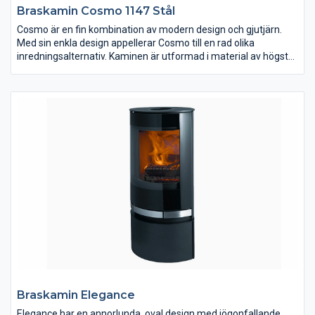
Braskamin Cosmo 1147 Stål
Cosmo är en fin kombination av modern design och gjutjärn.
Med sin enkla design appellerar Cosmo till en rad olika
inredningsalternativ. Kaminen är utformad i material av högsta
kvalitet och finns i flera varianter, tex täljsten, sandsten och
keramik. På Jydepejsens hemsida kan du läsa mer om Cosmo.
Braskamin Elegance
Elegance har en annorlunda, oval design med iögonfallande