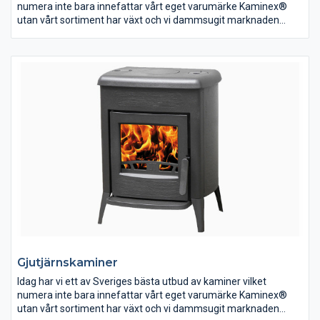
numera inte bara innefattar vårt eget varumärke Kaminex®
utan vårt sortiment har växt och vi dammsugit marknaden
efter de bästa produkterna som går att finna. Dessa erbjuder vi
sedan till en självkostnadsmarginal så du som kund alltid kan
göra ett klipp oavsett om det är en liten kamin eller en exklusiv
installation – det är nämligen vår affärsidé.
Gjutjärnskaminer
Idag har vi ett av Sveriges bästa utbud av kaminer vilket
numera inte bara innefattar vårt eget varumärke Kaminex®
utan vårt sortiment har växt och vi dammsugit marknaden