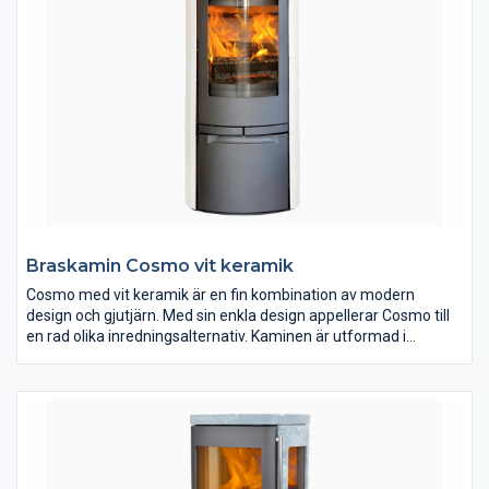
Braskamin Cosmo vit keramik
Cosmo med vit keramik är en fin kombination av modern
design och gjutjärn. Med sin enkla design appellerar Cosmo till
en rad olika inredningsalternativ. Kaminen är utformad i
material av högsta kvalitet och är klädd med vit blankpolerad
keramik. På Jydepejsens hemsida kan du läsa mer om Cosmo
och även se hur den brinner.