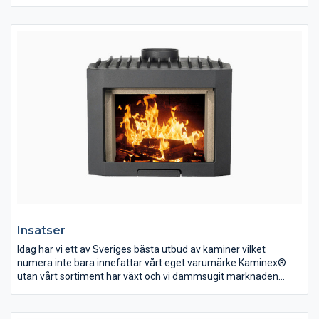
efter de bästa produkterna som går att finna. Dessa erbjuder vi
sedan till en självkostnadsmarginal så du som kund alltid kan
göra ett klipp oavsett om det är en liten kamin eller en exklusiv
installation – det är nämligen vår affärsidé.
Insatser
Idag har vi ett av Sveriges bästa utbud av kaminer vilket
numera inte bara innefattar vårt eget varumärke Kaminex®
utan vårt sortiment har växt och vi dammsugit marknaden
efter de bästa produkterna som går att finna. Dessa erbjuder vi
sedan till en självkostnadsmarginal så du som kund alltid kan
göra ett klipp oavsett om det är en liten kamin eller en exklusiv