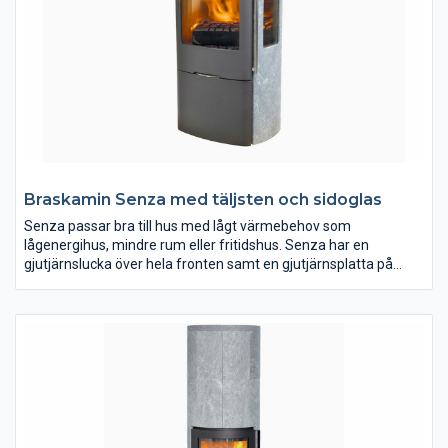
Braskamin Senza med täljsten och sidoglas
Senza passar bra till hus med lågt värmebehov som
lågenergihus, mindre rum eller fritidshus. Senza har en
gjutjärnslucka över hela fronten samt en gjutjärnsplatta på
kaminens ovansida. Luckan är självstängande med magneter,
vilket ger en härlig och smidig känsla. Senza finns i 4 varianter –
med eller utan sidoglas. Modellen med sidoglas ger en vacker
insyn till elden från tre sidor.