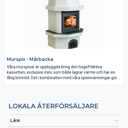
vattenburma värmesystem.
Murspis - Mårbacka
Våra murspisar är uppbyggda kring den högeffektiva
kassetten, exclusive mini, som både lagrar värme och har en
lång brinntid. Det i kombination med våra spisinramningar gör
att spisarna avger värme i många timmar efter att du lagt in
sista vedpinnen. OBS! Fotot visar ej korrekt eldstad.
Omramningen byggs upp med färdiggjutna block av
lättklinkerbetong som monteras ihop på plats. Bör slammas
LOKALA ÅTERFÖRSÄLJARE
eller putsas. Måla därefter på valfritt sätt. Avsedd för placering
mot rak vägg.