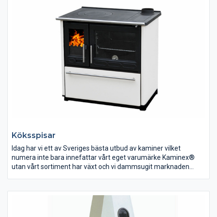
installation – det är nämligen vår affärsidé.
Köksspisar
Idag har vi ett av Sveriges bästa utbud av kaminer vilket
numera inte bara innefattar vårt eget varumärke Kaminex®
utan vårt sortiment har växt och vi dammsugit marknaden
efter de bästa produkterna som går att finna. Dessa erbjuder vi
sedan till en självkostnadsmarginal så du som kund alltid kan
göra ett klipp oavsett om det är en liten kamin eller en exklusiv
installation – det är nämligen vår affärsidé.