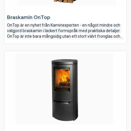
Braskamin OnTop
OnTop är en nyhet från Kaminexperten - en något mindre och
välgjord braskamin i läckert formspråk med praktiska detaljer.
OnTop är inte bara mångsidig utan ett stort välvt fronglas och
hela 4 mm tjock stållucka pryder kaminen tillsammans med två
välplacerade sidofönster så du får 180 graders betraktning av
elden. OnTop har en plan baksida vilket gör den extra lämpad
för placering vid en rak vägg men passar lika bra fristående
som i ett hörn.