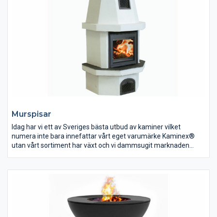
Murspisar
Idag har vi ett av Sveriges bästa utbud av kaminer vilket
numera inte bara innefattar vårt eget varumärke Kaminex®
utan vårt sortiment har växt och vi dammsugit marknaden
efter de bästa produkterna som går att finna. Dessa erbjuder vi
sedan till en självkostnadsmarginal så du som kund alltid kan
göra ett klipp oavsett om det är en liten kamin eller en exklusiv
installation – det är nämligen vår affärsidé.