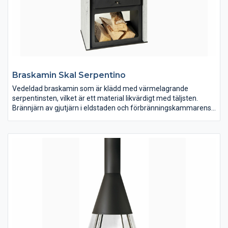
Braskamin Skal Serpentino
Vedeldad braskamin som är klädd med värmelagrande
serpentinsten, vilket är ett material likvärdigt med täljsten.
Brännjärn av gjutjärn i eldstaden och förbränningskammarens
delar är utbytbara. Kaminen är avsedd för uppvärmning och
trivseleldning i bostaden. Kaminen ska anslutas till rökkanal
dimensionerad för rökgastemperatur med max. 350C