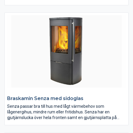
bra fungerande konvektion och sprider värmen i bostaden väl.
Förbränningskammarens delar är utbytbara. Kaminen är
avsedd för uppvärmning och trivseleldning i bostaden. Kaminen
ska anslutas till rökkanal dimensionerad för rökgastemperatur
med max. 350C. Kaminen är utrustad med värmelagrande sten
som ger ca 9 timmars eftervärme.
Braskamin Senza med sidoglas
Senza passar bra till hus med lågt värmebehov som
lågenergihus, mindre rum eller fritidshus. Senza har en
gjutjärnslucka över hela fronten samt en gjutjärnsplatta på
kaminens ovansida. Luckan är självstängande med magneter,
vilket ger en härlig och smidig känsla. Senza finns i 4 varianter –