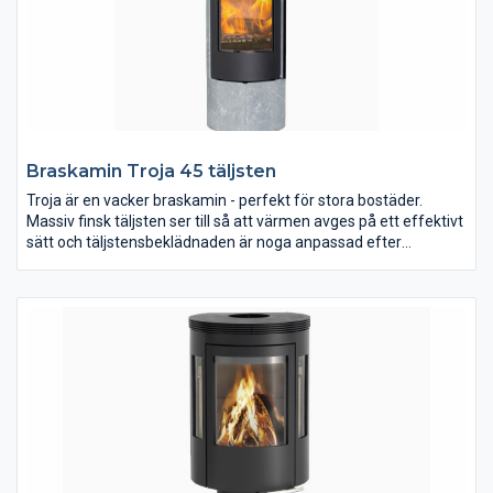
Braskamin Troja 45 täljsten
Troja är en vacker braskamin - perfekt för stora bostäder.
Massiv finsk täljsten ser till så att värmen avges på ett effektivt
sätt och täljstensbeklädnaden är noga anpassad efter
insatsen. Naturens egen design dekorerar varje enskild kamin
och därför finns det inte två ytor som är lika. Troja har ett
konvektionsgaller längst upp, vilket säkrar att du kan justera
värmeavgivningen genom konvektionskanalen.