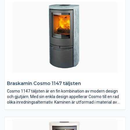
med eller utan sidoglas. Modellen med sidoglas ger en vacker
insyn till elden från tre sidor.
Braskamin Cosmo 1147 täljsten
Cosmo 1147 täljsten är en fin kombination av modern design
och gjutjärn. Med sin enkla design appellerar Cosmo till en rad
olika inredningsalternativ. Kaminen är utformad i material av
högsta kvalitet och är klädd med täljsten från finska Tulikivi. På
Jydepejsens hemsida kan du läsa mer om Cosmo och även se
hur den brinner.