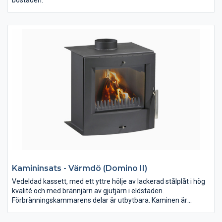
bostaden.
Kamininsats - Värmdö (Domino II)
Vedeldad kassett, med ett yttre hölje av lackerad stålplåt i hög
kvalité och med brännjärn av gjutjärn i eldstaden.
Förbränningskammarens delar är utbytbara. Kaminen är
avsedd för uppvärmning och trivseleldning i bostaden. Kaminen
ska anslutas till rökkanal dimensionerad för rökgastemperatur