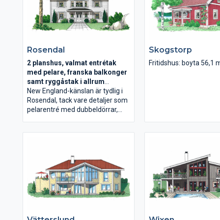
spännande invändiga takvinklar.
Rosendal
Skogstorp
2 planshus, valmat entrétak
Fritidshus: boyta 56,1 
med pelare, franska balkonger
samt ryggåstak i allrum
Boyta 219,8 m2
New England-känslan är tydlig i
Rosendal, tack vare detaljer som
pelarentré med dubbeldörrar,
symetrisk fasad i puts eller trä
och spröjsade fönster. Invändigt
förstärks det ståndsmässiga
intrycket av den centrala trappan
i den stora hallen och generösa
ytor i vardagsrum och
matrum/kök. Övervåningen har
tre sovrum, allrum med
ryggåstak och spa-avdelning
med hörnbadkar, dusch och
bastu.
Vätterslund
Wixen