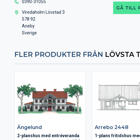
0390-31055
GÅ TILL
Viredaholm Lövstad 3
578 92
Aneby
Sverige
FLER PRODUKTER FRÅN
LÖVSTA 
Ängelund
Arrebo 2448
2-planshus med entréveranda
1-plans fritidshus me