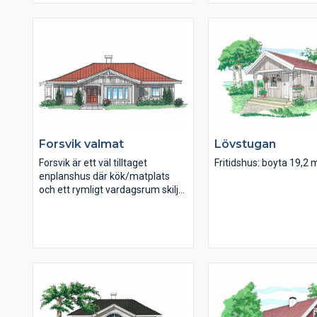
anslutning till vardagsrum och
med god kontakt med 
med tv-hörna och utgång till
olika delar. Ryggåstake
altan. Två sidobyggnader
genom hela huset och 
rymmer separat groventré med
rymd och ljusgenomst
tvättstuga respektive uteplats
Det stora vardagsrum
under tak. På övervåningen går
köket bidrar också till
ryggåstaket genom hela
ljus miljö.
alltrummet som separerar de två
sov avdelningarna.
Forsvik valmat
Lövstugan
Forsvik är ett väl tilltaget
Fritidshus: boyta 19,2 
enplanshus där kök/matplats
och ett rymligt vardagsrum skiljer
de två sovavdelningarna åt.
Allrummet vid de båda mindre
sovrummen passar som tv-rum,
lekrum eller skön hörna för
tonåringarna. Forsvik är en lyckad
planlösning med fyra olika yttre:
den klassiska Tradition, den
eleganta Valmat och två Modern
med pulpettak, stora fönster och