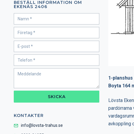
BESTÄLL INFORMATION OM
EKENÄS 2406
1-planshus
Boyta 164 
SKICKA
Lövsta Eken
pardörrarna v
KONTAKTER
vardagsrumm
avkoppling o
info@lovsta-trahus.se