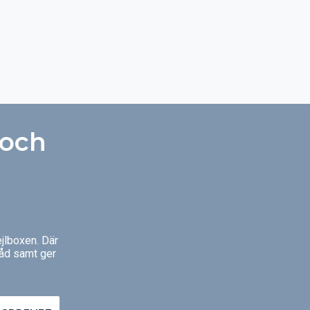
 och
jlboxen. Där
råd samt ger