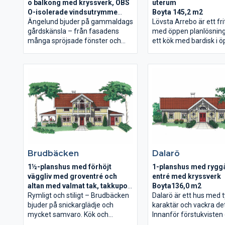
o balkong med kryssverk, OBS
uterum
O-isolerade vindsutrymme
Boyta 145,2 m2
samt ryggåstak i allrum
Ängelund bjuder på gammaldags
Lövsta Arrebo är ett fr
Boyta 291 m2
gårdskänsla – från fasadens
med öppen planlösning 
många spröjsade fönster och
ett kök med bardisk i ö
vackra snickerier till
allrum, två sovrum och
planlösningen med stora och
Hela huset har en öppe
luftiga rum. Entréplanet har
miljö. Så fort man komm
generösa umgängesytor och väl
huset ser man den härl
tilltagen vardagsentré med rejäl
altanen och den glittra
klädvårdsavdelning. På
tack vare det underbara
övervåningen
har råspont (massivt 
liggersovavdelningen och ett
gipsskivorna) i både yt
riktigt stort allrum, öppet i nock.
innerväggar, och på ytt
Ett hus byggt för aktiviteter, goda
Detta gör huset till en 
vänner och ett skönt hemmaliv.
för flera generationer.
Brudbäcken
Dalarö
1½-planshus med förhöjt
1-planshus med rygg
väggliv med groventré och
entré med kryssverk
altan med valmat tak, takkupor
Boyta136,0 m2
o veranda med balkong inkl tak
Rymligt och stiligt – Brudbäcken
Dalarö är ett hus med t
med kryssverk o ryggåstak
bjuder på snickarglädje och
karaktär och vackra det
Boyta 196,5 m2
mycket samvaro. Kök och
Innanför förstukvisten
matplats i burspråk ligger i
entrén möter man en ry