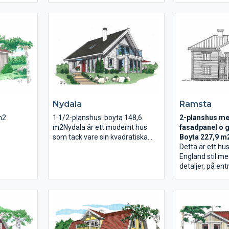
husets
m2. övervåning
t löper
sovrumsavdeln
skapar
badrum/dusch
römning.
har rymlig klä
met och
utgång till den
 en öppen
Nydala
Ramsta
m2
1 1/2-planshus: boyta 148,6
2-planshus me
m2Nydala är ett modernt hus
fasadpanel o 
som tack vare sin kvadratiska
Boyta 227,9 m
form sticker ut lite från sina
Detta är ett h
grannar. På entréplanet bildar
England stil me
kök och vardagsrum en helhet
detaljer, på ent
och matplatsen ligger i ett stort
matsal och sto
verandalikt burspråk. En rejäl
gemensamma ak
uteplats och övervåningens
släkt och vänne
balkong inbjuder till långa pauser
har stort och lj
under bar himmel. Nydala har en
perfekt för mys
arkitektur som skapar en tydlig
och spel. Kläd