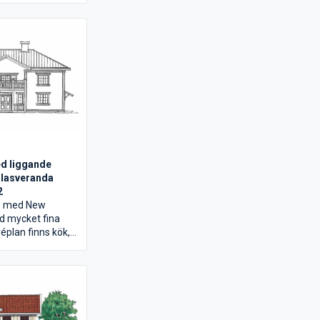
en har två
ingar med egna
/WC. Allrummet
dkammare och
 stora balkongen.
d liggande
glasveranda
2
us med New
d mycket fina
réplan finns kök,
rt vardagsrum för
tiviteter med
r, övervåningen
ust allrum, passar
iga kvällar med tv
kammare och