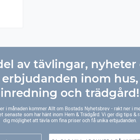
i
rpartier
 gör Wixen
ljus och
plats och
del av tävlingar, nyheter
h har
som delvis
erbjudanden inom hus,
en på
lkong och
inredning och trädgård!
adrum. I
dörr och
ger i månaden kommer Allt om Bostads Nyhetsbrev - rakt ner i me
 Nedre
et senaste som har hänt inom Hem & Trädgård. Vi ger dig tips & 
ort och
dig möjlighet att tävla om fina priser och få unika erbjudanden.
g till
lning och
are.