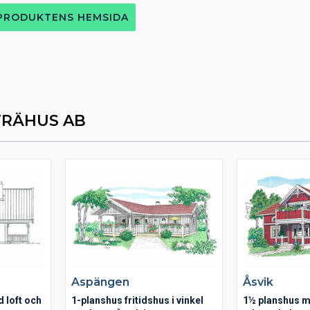
 PRODUKTENS HEMSIDA
TRÄHUS AB
Aspängen
Åsvik
d loft och
1-planshus fritidshus i vinkel
1½ planshus m 