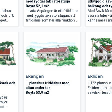
med ryggåstak i storstuga
utbyggd glas
Boyta 52,1 m2
balkong och r
itidshus
Lövsta Aspängen är ett fritidshus
Boyta 182,9 m
Med Åsvik får d
och loft,
med ryggåstak i storstugan, ett
svunna tider - 
ppet
fritidshus som har alla funktioner
känns nära i sn
 uterum.
som man behöver. En rejäl
färger. Det är 
n och ljus
storstuga för umgänge, tre
rymd för barnf
er in i
sovrum med förvaring, utanför
passar även för
iga
finns en stor altan delvis under
paret som vill 
nde sjön
tak. Vi har råspont (massivt trä
entreplan finns 
 läget. Vi
bakom gipsskivorna) i både ytter-
vardagsrum. Ö
trä bakom
och innerväggar, och på yttertak.
förhöjt väggliv,
ter- och
Detta gör huset till en investering
tre sovrum och
ertak.
för flera generationer.
balkong. Huset 
investering
rymligt men fram
är vi mycket n
Ekängen
Ekliden
åstak och
1-planshus fritidshus med
1 1/2-planshus
altan under tak
Ekliden samsas 
Boyta 53,9 m2
sekelskiftesstil
ydlig
modern planlös
aljer.
Kök/matplats,
 och
salong hänger
mling hall
bildar en öppen