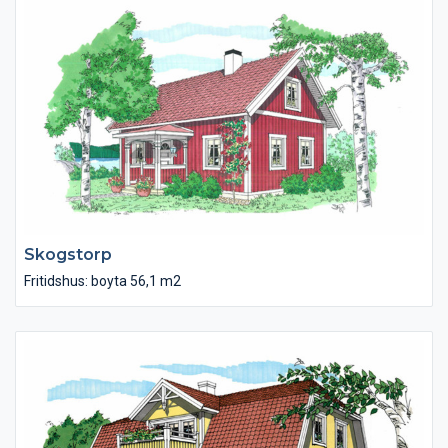
avdelning med hörnbadkar, dusch och bastu.
Skogstorp
Fritidshus: boyta 56,1 m2