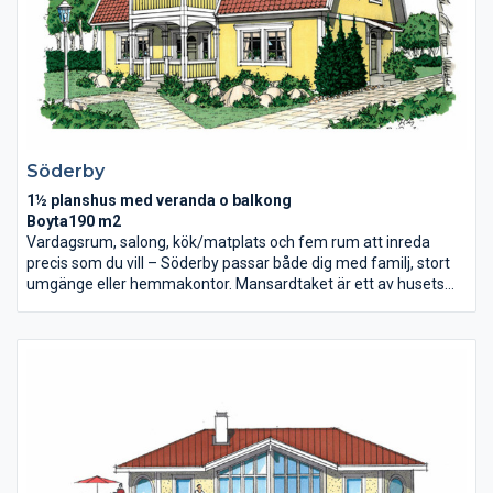
Söderby
1½ planshus med veranda o balkong
Boyta190 m2
Vardagsrum, salong, kök/matplats och fem rum att inreda
precis som du vill – Söderby passar både dig med familj, stort
umgänge eller hemmakontor. Mansardtaket är ett av husets
många fördelar, invändigt gör takets vinkel att övervåningens
yta går att utnyttja till fullo och utifrån skapas en klassiskt
vacker fasad.