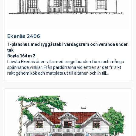
Ekenäs 2406
1-planshus med ryggåstak i vardagsrum och veranda under
tak
Boyta 164 m 2
Lövsta Ekenäs är en villa med oregelbunden form och många
spännande vinklar. Från pardörrarna vid entrén är det fri sikt
rakt genom kök och matplats ut till altanen och in till
vardagsrummet med ryggåstak. Med fyra sovrum och allrum
har Ekenäs gott om plats för avkoppling och lek.