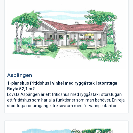
Detta gör huset till en investering för flera generationer.
Aspängen
1-planshus fritidshus i vinkel med ryggåstak i storstuga
Boyta 52,1 m2
Lövsta Aspängen är ett fritidshus med ryggåstak i storstugan,
ett fritidshus som har alla funktioner som man behöver. En rejäl
storstuga för umgänge, tre sovrum med förvaring, utanför
finns en stor altan delvis under tak. Vi har råspont (massivt trä
bakom gipsskivorna) i både ytter- och innerväggar, och på
yttertak. Detta gör huset till en investering för flera
generationer.