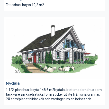
Fritidshus: boyta 19,2 m2
Nydala
1 1/2-planshus: boyta 148,6 m2Nydala är ett modernt hus som
tack vare sin kvadratiska form sticker ut lite från sina grannar.
På entréplanet bildar kök och vardagsrum en helhet och
matplatsen ligger i ett stort verandalikt burspråk. En rejäl
uteplats och övervåningens balkong inbjuder till långa pauser