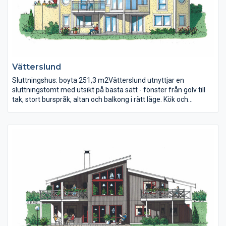
Vätterslund
Sluttningshus: boyta 251,3 m2Vätterslund utnyttjar en
sluttningstomt med utsikt på bästa sätt - fönster från golv till
tak, stort burspråk, altan och balkong i rätt läge. Kök och
matrum har spännande utformning och ansluter till uteplatser.
Också nedre plan har stora fönster som släpper in ljus i allrum
och sovrum. Här ryms dessutom stora förrådsutrymmen,
groventré, tvätt, klädkammare och badrum med bastu.