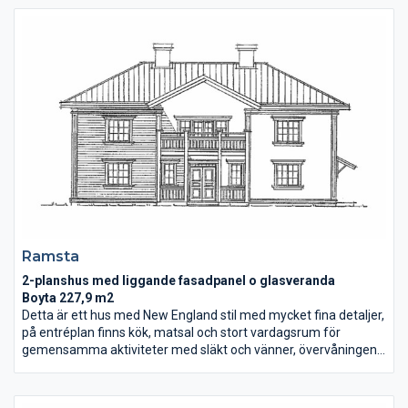
under bar himmel. Nydala har en arkitektur som skapar en
tydlig identitet och som gör huset lättbyggt och ekonomiskt.
Ramsta
2-planshus med liggande fasadpanel o glasveranda
Boyta 227,9 m2
Detta är ett hus med New England stil med mycket fina detaljer,
på entréplan finns kök, matsal och stort vardagsrum för
gemensamma aktiviteter med släkt och vänner, övervåningen
har stort och ljust allrum, passar perfekt för mysiga kvällar med
tv och spel. Klädkammare och sovrum, eget badrum till två av
sovrummen, perfekt för tonåringar som vill ha mycket tid för