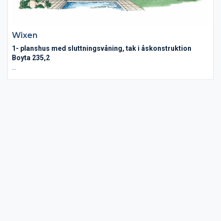
Wixen
1- planshus med sluttningsvåning, tak i åskonstruktion
Boyta 235,2
Pulpettak, stora fönsterpartier och öppen planlösning gör
Wixen till ett hus med mycket ljus och rymd. Vardagsrum,
matplats och kök hänger samman och har utgång till en
balkong som delvis är under tak.
Ett av de två sovrummen på detta plan har egen balkong och
ligger i anslutning till badrum. I hallen finns både ytterdörr och
vardagsentré ut till den integrerade carporten. Nedre plan har
två sovrum, stort och luftigt allrum med utgång till altan, trevlig
spa-avdelning och flera förråd/klädkammare.