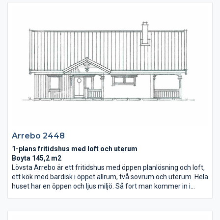
liggersovavdelningen och ett riktigt stort allrum, öppet i nock.
Ett hus byggt för aktiviteter, goda vänner och ett skönt
hemmaliv.
Arrebo 2448
1-plans fritidshus med loft och uterum
Boyta 145,2 m2
Lövsta Arrebo är ett fritidshus med öppen planlösning och loft,
ett kök med bardisk i öppet allrum, två sovrum och uterum. Hela
huset har en öppen och ljus miljö. Så fort man kommer in i
huset ser man den härliga altanen och den glittrande sjön tack
vare det underbara läget. Vi har råspont (massivt trä bakom
gipsskivorna) i både ytter- och innerväggar, och på yttertak.