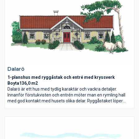
Dalarö
1-planshus med ryggåstak och entré med kryssverk
Boyta136,0 m2
Dalarö är ett hus med tydlig karaktär och vackra detaljer.
Innanför förstukvisten och entrén möter man en rymling hall
med god kontakt med husets olika delar. Ryggåstaket löper
genom hela huset och skapar rymd och ljusgenomströmning.
Det stora vardagsrummet och köket bidrar också till en öppen
ljus miljö.