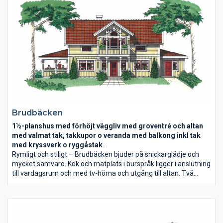
Brudbäcken
1½-planshus med förhöjt väggliv med groventré och altan
med valmat tak, takkupor o veranda med balkong inkl tak
med kryssverk o ryggåstak
Boyta 196,5 m2
Rymligt och stiligt – Brudbäcken bjuder på snickarglädje och
mycket samvaro. Kök och matplats i burspråk ligger i anslutning
till vardagsrum och med tv-hörna och utgång till altan. Två
sidobyggnader rymmer separat groventré med tvättstuga
respektive uteplats under tak. På övervåningen går ryggåstaket
genom hela alltrummet som separerar de två sov
avdelningarna.