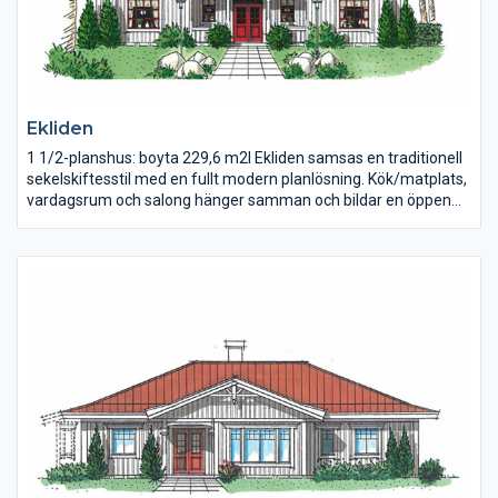
Ekliden
1 1/2-planshus: boyta 229,6 m2I Ekliden samsas en traditionell
sekelskiftesstil med en fullt modern planlösning. Kök/matplats,
vardagsrum och salong hänger samman och bildar en öppen
yta på nära 80 m2. övervåningen har två sovrumsavdelningar
med egna badrum/dusch/WC. Allrummet har rymlig
klädkammare och utgång till den stora balkongen.