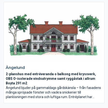
Ängelund
2-planshus med entréveranda o balkong med kryssverk,
OBS O-isolerade vindsutrymme samt ryggåstak i allrum
Boyta 291 m2
Ängelund bjuder på gammaldags gårdskänsla – från fasadens
många spröjsade fönster och vackra snickerier till
planlösningen med stora och luftiga rum. Entréplanet har
generösa umgängesytor och väl tilltagen vardagsentré med
rejäl klädvårdsavdelning. På övervåningen