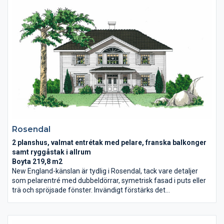
sig själva. Huset passar alla kunder med känsla för kvalitet och
detaljer.
Rosendal
2 planshus, valmat entrétak med pelare, franska balkonger
samt ryggåstak i allrum
Boyta 219,8 m2
New England-känslan är tydlig i Rosendal, tack vare detaljer
som pelarentré med dubbeldörrar, symetrisk fasad i puts eller
trä och spröjsade fönster. Invändigt förstärks det
ståndsmässiga intrycket av den centrala trappan i den stora
hallen och generösa ytor i vardagsrum och matrum/kök.
Övervåningen har tre sovrum, allrum med ryggåstak och spa-