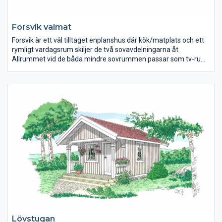
Forsvik valmat
Forsvik är ett väl tilltaget enplanshus där kök/matplats och ett
rymligt vardagsrum skiljer de två sovavdelningarna åt.
Allrummet vid de båda mindre sovrummen passar som tv-rum,
lekrum eller skön hörna för tonåringarna. Forsvik är en lyckad
planlösning med fyra olika yttre: den klassiska Tradition, den
eleganta Valmat och två Modern med pulpettak, stora fönster
och spännande invändiga takvinklar.
Lövstugan