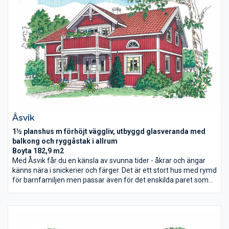
Åsvik
1½ planshus m förhöjt väggliv, utbyggd glasveranda med
balkong och ryggåstak i allrum
Boyta 182,9 m2
Med Åsvik får du en känsla av svunna tider - åkrar och ängar
känns nära i snickerier och färger. Det är ett stort hus med rymd
för barnfamiljen men passar även för det enskilda paret som
vill ha lite utrymme. På entreplan finns kök, stor hall och
vardagsrum. Övervåningen har förhöjt väggliv, dubbla takkupor,
tre sovrum och allrum med balkong. Huset är stort och rymligt
men framför allt ljust, det är vi mycket nöjda med.