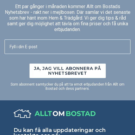
Ett par gånger i månaden kommer Allt om Bostads
Nyhetsbrev - rakt ner i mejlboxen. Där samlar vi det senaste
som har hänt inom Hem & Trädgård. Vi ger dig tips & råd
samt ger dig möjlighet att tävla om fina priser och få unika
erbjudanden.
JA, JAG VILL ABONNERA PÅ
NYHETSBREVET
Som abonnent samtycker du på att ta emot erbjudanden från Allt om
Bostad och dess partners.
Du kan få alla uppdateringar och