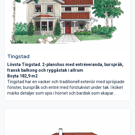
Tingstad
Lövsta Tingstad. 2-planshus med entréveranda, burspråk,
fransk balkong och ryggåstak i allrum
Boyta 182,9 m2
Tingstad har en vacker och traditionell exteriör med spröjsade
fönster, burspråk och entré med förstukvist under tak. I köket
märks detaljer som spis i hörnet och bardisk som skapar
kontakt med både vardagsrum och altan. På övervåningen
finns fyra sovrum och stort allrum med ryggåstak. Det största
sovrummet har en rejäl klädkammare.