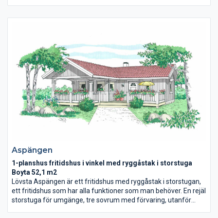
huset ser man den härliga altanen och den glittrande sjön tack
vare det underbara läget. Vi har råspont (massivt trä bakom
gipsskivorna) i både ytter- och innerväggar, och på yttertak.
Detta gör huset till en investering för flera generationer.
Aspängen
1-planshus fritidshus i vinkel med ryggåstak i storstuga
Boyta 52,1 m2
Lövsta Aspängen är ett fritidshus med ryggåstak i storstugan,
ett fritidshus som har alla funktioner som man behöver. En rejäl
storstuga för umgänge, tre sovrum med förvaring, utanför
finns en stor altan delvis under tak. Vi har råspont (massivt trä