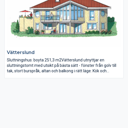
Vätterslund
Sluttningshus: boyta 251,3 m2Vätterslund utnyttjar en
sluttningstomt med utsikt på bästa sätt - fönster från golv till
tak, stort burspråk, altan och balkong i rätt läge. Kök och
matrum har spännande utformning och ansluter till uteplatser.
Också nedre plan har stora fönster som släpper in ljus i allrum
och sovrum. Här ryms dessutom stora förrådsutrymmen,
groventré, tvätt, klädkammare och badrum med bastu.