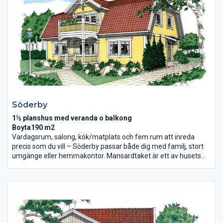
Söderby
1½ planshus med veranda o balkong
Boyta190 m2
Vardagsrum, salong, kök/matplats och fem rum att inreda
precis som du vill – Söderby passar både dig med familj, stort
umgänge eller hemmakontor. Mansardtaket är ett av husets
många fördelar, invändigt gör takets vinkel att övervåningens
yta går att utnyttja till fullo och utifrån skapas en klassiskt
vacker fasad.