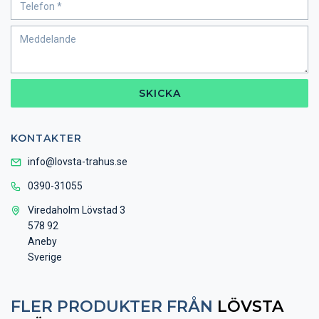
SKICKA
KONTAKTER
info@lovsta-trahus.se
0390-31055
Viredaholm Lövstad 3
578 92
Aneby
Sverige
FLER PRODUKTER FRÅN
LÖVSTA