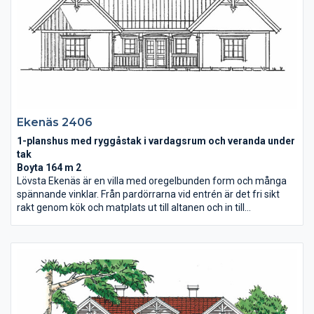
Ekenäs 2406
1-planshus med ryggåstak i vardagsrum och veranda under
tak
Boyta 164 m 2
Lövsta Ekenäs är en villa med oregelbunden form och många
spännande vinklar. Från pardörrarna vid entrén är det fri sikt
rakt genom kök och matplats ut till altanen och in till
vardagsrummet med ryggåstak. Med fyra sovrum och allrum
har Ekenäs gott om plats för avkoppling och lek.