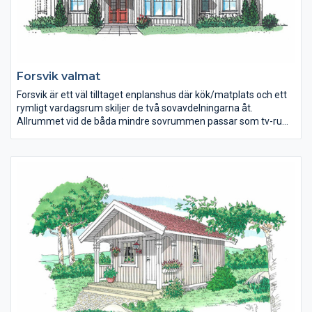
Forsvik valmat
Forsvik är ett väl tilltaget enplanshus där kök/matplats och ett
rymligt vardagsrum skiljer de två sovavdelningarna åt.
Allrummet vid de båda mindre sovrummen passar som tv-rum,
lekrum eller skön hörna för tonåringarna. Forsvik är en lyckad
planlösning med fyra olika yttre: den klassiska Tradition, den
eleganta Valmat och två Modern med pulpettak, stora fönster
och spännande invändiga takvinklar.