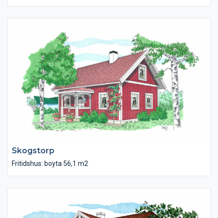
ståndsmässiga intrycket av den centrala trappan i den stora
hallen och generösa ytor i vardagsrum och matrum/kök.
Övervåningen har tre sovrum, allrum med ryggåstak och spa-
avdelning med hörnbadkar, dusch och bastu.
Skogstorp
Fritidshus: boyta 56,1 m2