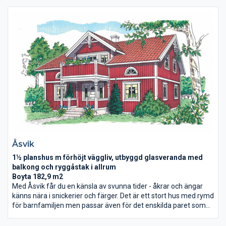
bakom gipsskivorna) i både ytter- och innerväggar, och på
yttertak. Detta gör huset till en investering för flera
generationer.
Åsvik
1½ planshus m förhöjt väggliv, utbyggd glasveranda med
balkong och ryggåstak i allrum
Boyta 182,9 m2
Med Åsvik får du en känsla av svunna tider - åkrar och ängar
känns nära i snickerier och färger. Det är ett stort hus med rymd
för barnfamiljen men passar även för det enskilda paret som
vill ha lite utrymme. På entreplan finns kök, stor hall och
vardagsrum. Övervåningen har förhöjt väggliv, dubbla takkupor,