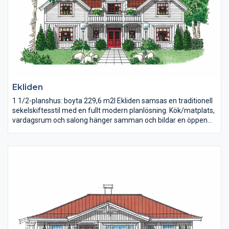
Ekliden
1 1/2-planshus: boyta 229,6 m2I Ekliden samsas en traditionell
sekelskiftesstil med en fullt modern planlösning. Kök/matplats,
vardagsrum och salong hänger samman och bildar en öppen
yta på nära 80 m2. övervåningen har två sovrumsavdelningar
med egna badrum/dusch/WC. Allrummet har rymlig
klädkammare och utgång till den stora balkongen.