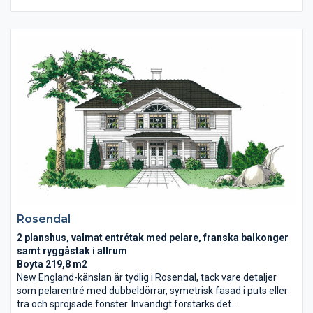
har stort och ljust allrum, passar perfekt för mysiga kvällar med
tv och spel. Klädkammare och sovrum, eget badrum till två av
sovrummen, perfekt för tonåringar som vill ha mycket tid för
sig själva. Huset passar alla kunder med känsla för kvalitet och
detaljer.
Rosendal
2 planshus, valmat entrétak med pelare, franska balkonger
samt ryggåstak i allrum
Boyta 219,8 m2
New England-känslan är tydlig i Rosendal, tack vare detaljer
som pelarentré med dubbeldörrar, symetrisk fasad i puts eller
trä och spröjsade fönster. Invändigt förstärks det