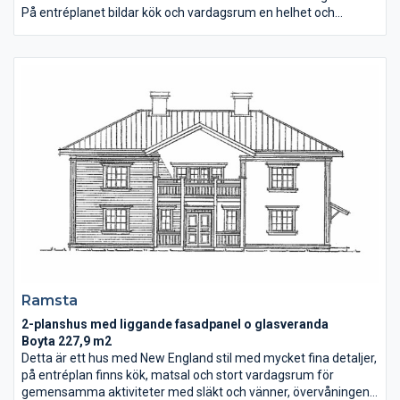
På entréplanet bildar kök och vardagsrum en helhet och
matplatsen ligger i ett stort verandalikt burspråk. En rejäl
uteplats och övervåningens balkong inbjuder till långa pauser
under bar himmel. Nydala har en arkitektur som skapar en
tydlig identitet och som gör huset lättbyggt och ekonomiskt.
Ramsta
2-planshus med liggande fasadpanel o glasveranda
Boyta 227,9 m2
Detta är ett hus med New England stil med mycket fina detaljer,
på entréplan finns kök, matsal och stort vardagsrum för
gemensamma aktiviteter med släkt och vänner, övervåningen