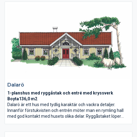
genom hela alltrummet som separerar de två sov
avdelningarna.
Dalarö
1-planshus med ryggåstak och entré med kryssverk
Boyta136,0 m2
Dalarö är ett hus med tydlig karaktär och vackra detaljer.
Innanför förstukvisten och entrén möter man en rymling hall
med god kontakt med husets olika delar. Ryggåstaket löper
genom hela huset och skapar rymd och ljusgenomströmning.
Det stora vardagsrummet och köket bidrar också till en öppen
ljus miljö.