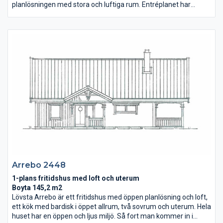
planlösningen med stora och luftiga rum. Entréplanet har
generösa umgängesytor och väl tilltagen vardagsentré med
rejäl klädvårdsavdelning. På övervåningen
liggersovavdelningen och ett riktigt stort allrum, öppet i nock.
Ett hus byggt för aktiviteter, goda vänner och ett skönt
hemmaliv.
Arrebo 2448
1-plans fritidshus med loft och uterum
Boyta 145,2 m2
Lövsta Arrebo är ett fritidshus med öppen planlösning och loft,
ett kök med bardisk i öppet allrum, två sovrum och uterum. Hela
huset har en öppen och ljus miljö. Så fort man kommer in i