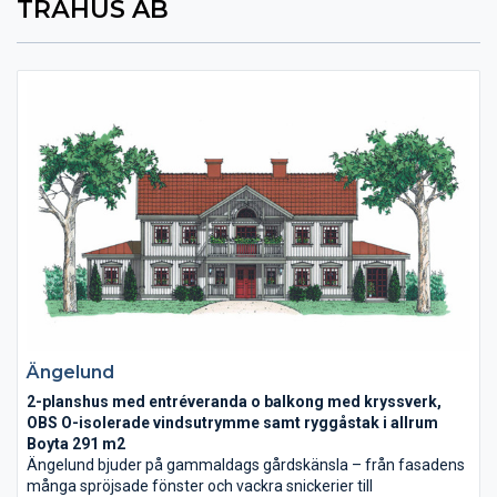
TRÄHUS AB
Ängelund
2-planshus med entréveranda o balkong med kryssverk,
OBS O-isolerade vindsutrymme samt ryggåstak i allrum
Boyta 291 m2
Ängelund bjuder på gammaldags gårdskänsla – från fasadens
många spröjsade fönster och vackra snickerier till