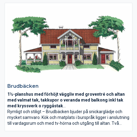
tre sovrum och allrum med balkong. Huset är stort och rymligt
men framför allt ljust, det är vi mycket nöjda med.
Brudbäcken
1½-planshus med förhöjt väggliv med groventré och altan
med valmat tak, takkupor o veranda med balkong inkl tak
med kryssverk o ryggåstak
Boyta 196,5 m2
Rymligt och stiligt – Brudbäcken bjuder på snickarglädje och
mycket samvaro. Kök och matplats i burspråk ligger i anslutning
till vardagsrum och med tv-hörna och utgång till altan. Två
sidobyggnader rymmer separat groventré med tvättstuga
respektive uteplats under tak. På övervåningen går ryggåstaket