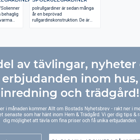
att täcka en hel vägg eller som
Hestra Vienna s
rumsavdelare. Monteringens
efter mått för j
/Solienner
polrullgardiner är sedan många
överkant kan vara rakt eller
det sättet vet du
h behaglig
år en beprövad
lutande. Gardinen manövreras
perfekt passfo
 varma
rullgardinskonstruktion. De är
manuellt eller med motor.
 dem
idealiska som
n spar
mörkläggningssystem för
offentliga miljöer så som skolor,
konferens-lokaler mm.
del av tävlingar, nyheter
erbjudanden inom hus,
inredning och trädgård!
ger i månaden kommer Allt om Bostads Nyhetsbrev - rakt ner i me
et senaste som har hänt inom Hem & Trädgård. Vi ger dig tips & 
dig möjlighet att tävla om fina priser och få unika erbjudanden.