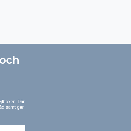
pecialtillverkas
ust ditt fönster. På
 att du alltid får
rm.
 och
jlboxen. Där
råd samt ger