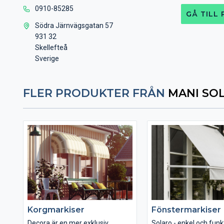
0910-85285
GÅ TILL
Södra Järnvägsgatan 57
931 32
Skellefteå
Sverige
FLER PRODUKTER FRÅN
MANI SO
Korgmarkiser
Fönstermarkiser
Decora är en mer exklusiv
Solaro - enkel och funkt