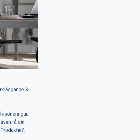
örkläggande &
 fasoneringar,
 även få din
 Produkten".