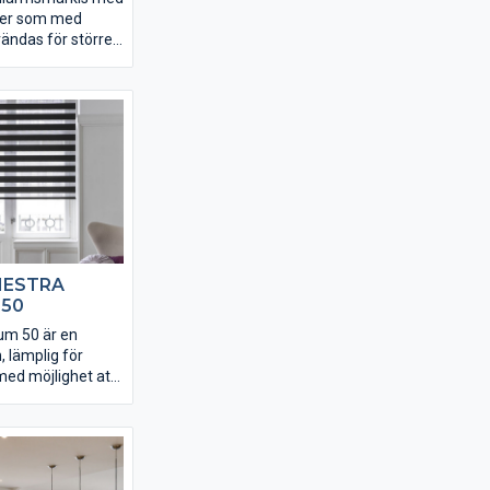
der som med
ändas för större
idoväggar finns.
nvändig
d vev eller
kan kompletteras
l eller sol- och
ax bredd ca 7,1 m
bredd Briljant
m per enhet.
 HESTRA
 50
um 50 är en
n, lämplig för
med möjlighet att
ll 38 mm breda
stra Aluminium
t persienn för 50-
ler vid
allation. Flera