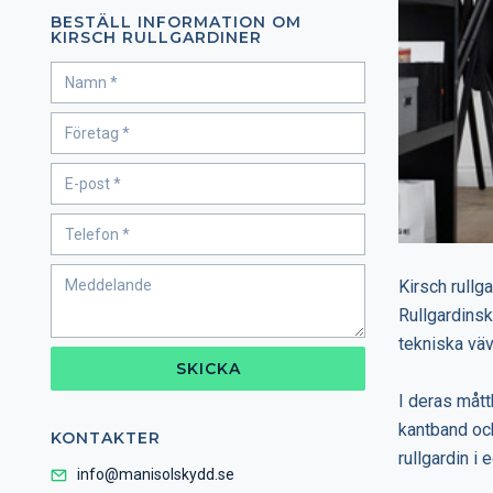
BESTÄLL INFORMATION OM
KIRSCH RULLGARDINER
Kirsch rullg
Rullgardinsk
tekniska väv
SKICKA
I deras måttb
kantband och
KONTAKTER
rullgardin i
info@manisolskydd.se