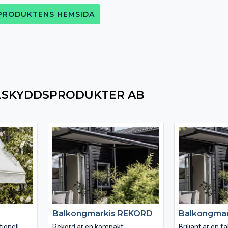
 PRODUKTENS HEMSIDA
LSKYDDSPRODUKTER AB
Balkongmarkis REKORD
Balkongmar
ionell.
Rekord är en kompakt
Briljant är en 