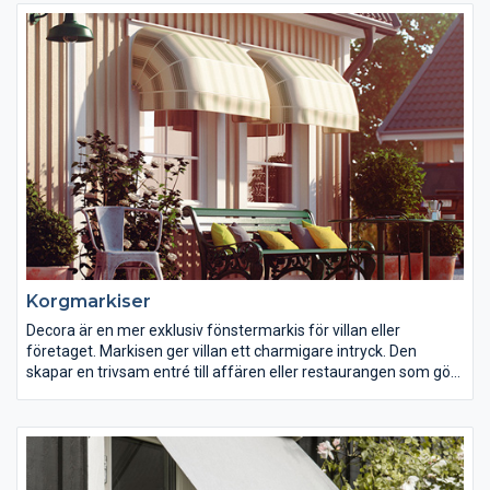
Korgmarkiser
Decora är en mer exklusiv fönstermarkis för villan eller
företaget. Markisen ger villan ett charmigare intryck. Den
skapar en trivsam entré till affären eller restaurangen som gör
att kunderna känner sig välkomna. Väljer man dessutom att
trycka sin reklam på markisen, får man en fin reklamskylt på
köpet.
Vår vävkollektion ger dig fantastiska möjligheter att välja den