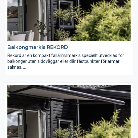
Balkongmarkis REKORD
Rekord är en kompakt fallarmsmarkis speciellt utvecklad för
balkonger utan sidoväggar eller där fästpunkter för armar
saknas.
Manövrering: Invändigt med band eller vevbox,vev eller
motordrift. Motorn kan kompletteras med automatiska
styrningar tex fjärrkontroll eller sol- och vindautomatik.
Dimensioner: Max bredd ca 5,0 m per enhet. Markisen
monteras enkelt med de robusta stödbenen som fästs mellan
golv och tak utan hål i fasaden.