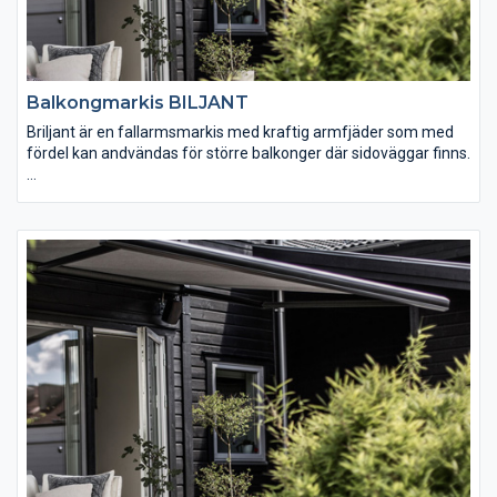
Balkongmarkis BILJANT
Briljant är en fallarmsmarkis med kraftig armfjäder som med
fördel kan andvändas för större balkonger där sidoväggar finns.
Manövrering: Invändig manövrering med vev eller motor.
Motorn kan kompletteras med fjärrkontroll eller sol- och
vindautomatik.
Dimensioner: Max bredd ca 7,1 m per enhet. Max bredd Briljant
variant ca 5-6 m per enhet.