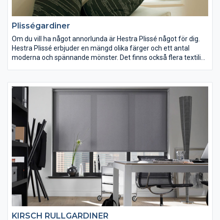
Plisségardiner
Om du vill ha något annorlunda är Hestra Plissé något för dig.
Hestra Plissé erbjuder en mängd olika färger och ett antal
moderna och spännande mönster. Det finns också flera textilier
med Topar-beläggning som skyddar upp till 60% mot värme
och solljus. Andra egenskaper är flamsäkra textilier för
säkerhet och mörkläggning. Plisségardinen passar i alla sorters
fönster.
KIRSCH RULLGARDINER