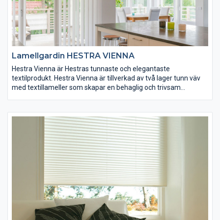
Lamellgardin HESTRA VIENNA
Hestra Vienna är Hestras tunnaste och elegantaste
textilprodukt. Hestra Vienna är tillverkad av två lager tunn väv
med textillameller som skapar en behaglig och trivsam
atmosfär i rummet. Hestra Vienna är en fönsterdekoration som
tillför rummet smakfull elegans och som ger dig möjligheter att
skapa en unik miljö. Den är ett spännande alternativ eller
komplement till det traditionella gardinarrangemanget.
Hestra Vienna specialtillverkas efter mått för just ditt fönster.
På det sättet vet du att du alltid får perfekt passform.