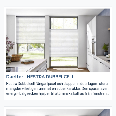
design och pålitlig konstruktion är det en mycket populär
persienn. Vid frihängande installation levereras Hestra
Aluminium med ett fallsäkrat linlås för enkel manövrering och
god säkerhet. För att ytterligare öka säkerheten finns en delbar
linknopp tillgänglig. Detta betyder att om något fastnar mellan
linorna så kommer linknoppen att delas i två delar, en viktig
detalj för barn och husdjur.
Duetter - HESTRA DUBBELCELL
Hestra Dubbelcell fångar ljuset och släpper in det i lagom stora
mängder vilket ger rummet en sober karaktär. Den sparar även
energi - bälgvecken hjälper till att minska kallras från fönstren
vintertid och på sommaren dämpas solens värmestrålning och
du får ett behagligare inneklimat. Produkten är tillverkad av
unika cellvävar som ger fönstret ett vackert utseende och har
en isolerande effekt. Vävarna är tvåfärgade - utsidan är alltid