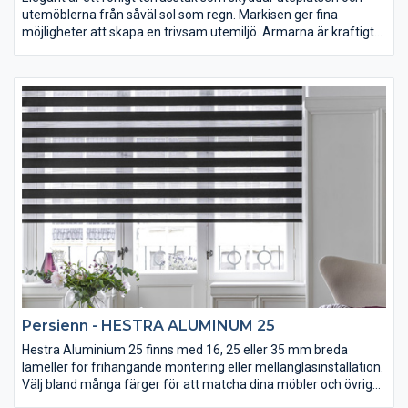
utemöblerna från såväl sol som regn. Markisen ger fina
möjligheter att skapa en trivsam utemiljö. Armarna är kraftigt
fjäderspända för bra duksträckning och även justerbara i
höjdled.
Montering: På vägg eller i takstol.
Reglage: Vev eller motor.
Persienn - HESTRA ALUMINUM 25
Hestra Aluminium 25 finns med 16, 25 eller 35 mm breda
lameller för frihängande montering eller mellanglasinstallation.
Välj bland många färger för att matcha dina möbler och övrig
inredning. Tack vare en framgångsrik kombination av snygg