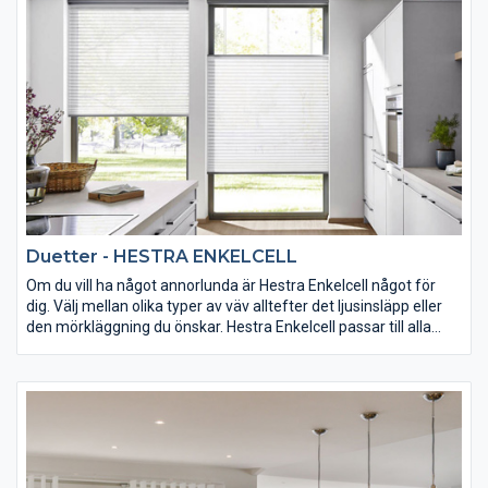
vit. Interiört kan du utifrån en bred kollektion välja färger som
passar din hemmiljö. Det finns inga synliga hål eller linor som tar
bort det eleganta utseendet på solskyddet.
Duetter - HESTRA ENKELCELL
Om du vill ha något annorlunda är Hestra Enkelcell något för
dig. Välj mellan olika typer av väv alltefter det ljusinsläpp eller
den mörkläggning du önskar. Hestra Enkelcell passar till alla
fönster, stora som små, och finns i en rad olika färger. Hestra
Enkelcell är tillverkad av unika cellvävar som inte bara ger
fönstret ett vackert utseende utan också har en isolerande
effekt. På Hestra Enkelcell finns inga synliga hål eller linor som
tar bort det eleganta utseendet på solskyddet.