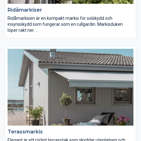
Ridåmarkiser
Ridåmarkisen är en kompakt markis för solskydd och
insynsskydd som fungerar som en rullgardin. Markisduken
löper rakt ner.
Markisduk: Välj från den breda kollektionen med allt från
enfärgade och randiga vävar till designade mönster. Den
löstagbara kappan kan fås i olika utföranden (rak eller vågig)
och även höjden går att bestämma.
Dimensioner: Max bredd ca 6m per enhet.
Terassmarkis
Elegant är ett rörligt terrasstak som skyddar uteplatsen och