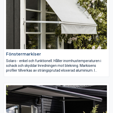
fönstermarkis som passar färgsättnigen på din fasad. I vår
utställning kan du prova, välja färg och få information om vilka
valmöjligheter som finns.
Fönstermarkiser
Solaro - enkel och funktionell. Håller inomhustemperaturen i
schack och skyddar Inredningen mot blekning. Markisens
profiler tillverkas av strängsprutad eloxerad aluminium. I
komponenterna ingår antingen varmförzinkad stålplåt,
pressgjuten aluminium eller olika plaster speciellt utvalda för
att klara de påfrestningar av sol, värme, kyla och vind som
markisen dagligen utsätts för.
Solaro Variant är en markis utan kassett som används där
”snickarglädje“ inramar fönstret.