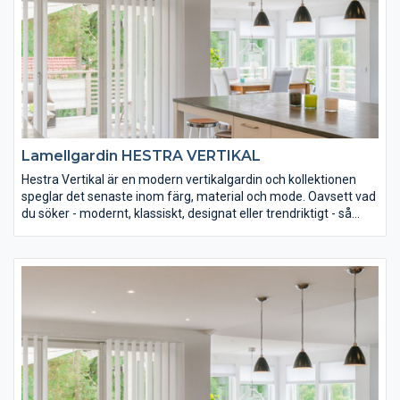
Lamellgardin HESTRA VERTIKAL
Hestra Vertikal är en modern vertikalgardin och kollektionen
speglar det senaste inom färg, material och mode. Oavsett vad
du söker - modernt, klassiskt, designat eller trendriktigt - så
finns det att tillgå. Man kan välja mellan en mängd olika färger
och tre olika textilytbehandlingar som förbättrar lamellernas
tekniska egenskaper och ger ökad livslängd.
Hestra Vertikal kan monteras på vägg eller i tak, exempelvis för
att täcka en hel vägg eller som rumsavdelare. Monteringens
överkant kan vara rakt eller lutande. Gardinen manövreras
manuellt eller med motor.