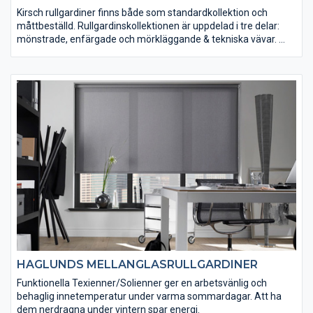
Kirsch rullgardiner finns både som standardkollektion och
måttbeställd. Rullgardinskollektionen är uppdelad i tre delar:
mönstrade, enfärgade och mörkläggande & tekniska vävar.
I deras måttbeställa kollektion väljer du själv mellan olika vävar,
avslutningar, fasoneringar, kantband och dragknoppar. På så
sätt designar du din egen rullgardin. Du kan även få din
rullgardin i eget tygval, läs mer om eget tygval på deras
webplats under "Om Produkten".
HAGLUNDS MELLANGLASRULLGARDINER
Funktionella Texienner/Solienner ger en arbetsvänlig och
behaglig innetemperatur under varma sommardagar. Att ha
dem nerdragna under vintern spar energi.