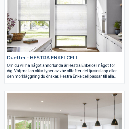
bort det eleganta utseendet på solskyddet.
Duetter - HESTRA ENKELCELL
Om du vill ha något annorlunda är Hestra Enkelcell något för
dig. Välj mellan olika typer av väv alltefter det ljusinsläpp eller
den mörkläggning du önskar. Hestra Enkelcell passar till alla
fönster, stora som små, och finns i en rad olika färger. Hestra
Enkelcell är tillverkad av unika cellvävar som inte bara ger
fönstret ett vackert utseende utan också har en isolerande
effekt. På Hestra Enkelcell finns inga synliga hål eller linor som
tar bort det eleganta utseendet på solskyddet.