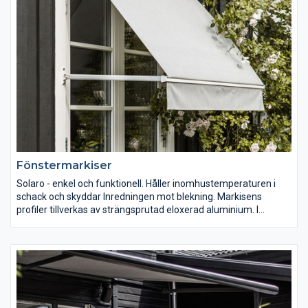
Vår vävkollektion ger dig fantastiska möjligheter att välja den
fönstermarkis som passar färgsättnigen på din fasad. I vår
utställning kan du prova, välja färg och få information om vilka
valmöjligheter som finns.
Fönstermarkiser
Solaro - enkel och funktionell. Håller inomhustemperaturen i
schack och skyddar Inredningen mot blekning. Markisens
profiler tillverkas av strängsprutad eloxerad aluminium. I
komponenterna ingår antingen varmförzinkad stålplåt,
pressgjuten aluminium eller olika plaster speciellt utvalda för
att klara de påfrestningar av sol, värme, kyla och vind som
markisen dagligen utsätts för.
Solaro Variant är en markis utan kassett som används där
”snickarglädje“ inramar fönstret.