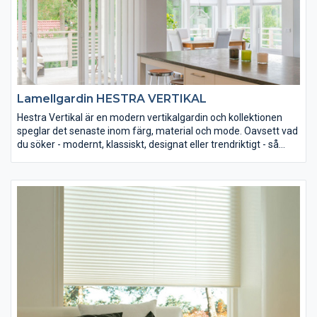
Lamellgardin HESTRA VERTIKAL
Hestra Vertikal är en modern vertikalgardin och kollektionen
speglar det senaste inom färg, material och mode. Oavsett vad
du söker - modernt, klassiskt, designat eller trendriktigt - så
finns det att tillgå. Man kan välja mellan en mängd olika färger
och tre olika textilytbehandlingar som förbättrar lamellernas
tekniska egenskaper och ger ökad livslängd.
Hestra Vertikal kan monteras på vägg eller i tak, exempelvis för
att täcka en hel vägg eller som rumsavdelare. Monteringens
överkant kan vara rakt eller lutande. Gardinen manövreras
manuellt eller med motor.