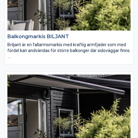
Balkongmarkis BILJANT
Briljant är en fallarmsmarkis med kraftig armfjäder som med
fördel kan andvändas för större balkonger där sidoväggar finns.
Manövrering: Invändig manövrering med vev eller motor.
Motorn kan kompletteras med fjärrkontroll eller sol- och
vindautomatik.
Dimensioner: Max bredd ca 7,1 m per enhet. Max bredd Briljant
variant ca 5-6 m per enhet.