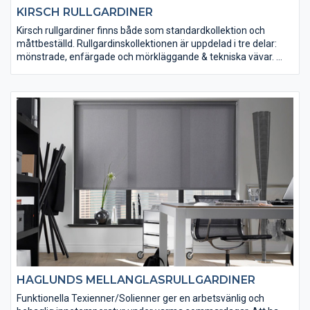
KIRSCH RULLGARDINER
Kirsch rullgardiner finns både som standardkollektion och
måttbeställd. Rullgardinskollektionen är uppdelad i tre delar:
mönstrade, enfärgade och mörkläggande & tekniska vävar.
I deras måttbeställa kollektion väljer du själv mellan olika vävar,
avslutningar, fasoneringar, kantband och dragknoppar. På så
sätt designar du din egen rullgardin. Du kan även få din
rullgardin i eget tygval, läs mer om eget tygval på deras
webplats under "Om Produkten".
HAGLUNDS MELLANGLASRULLGARDINER
Funktionella Texienner/Solienner ger en arbetsvänlig och