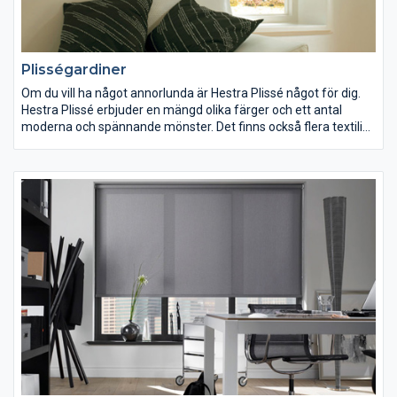
Plisségardiner
Om du vill ha något annorlunda är Hestra Plissé något för dig.
Hestra Plissé erbjuder en mängd olika färger och ett antal
moderna och spännande mönster. Det finns också flera textilier
med Topar-beläggning som skyddar upp till 60% mot värme
och solljus. Andra egenskaper är flamsäkra textilier för
säkerhet och mörkläggning. Plisségardinen passar i alla sorters
fönster.