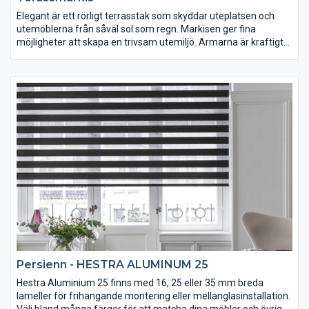
Elegant är ett rörligt terrasstak som skyddar uteplatsen och
utemöblerna från såväl sol som regn. Markisen ger fina
möjligheter att skapa en trivsam utemiljö. Armarna är kraftigt
fjäderspända för bra duksträckning och även justerbara i
höjdled.
Montering: På vägg eller i takstol.
Reglage: Vev eller motor.
Persienn - HESTRA ALUMINUM 25
Hestra Aluminium 25 finns med 16, 25 eller 35 mm breda
lameller för frihängande montering eller mellanglasinstallation.
Välj bland många färger för att matcha dina möbler och övrig