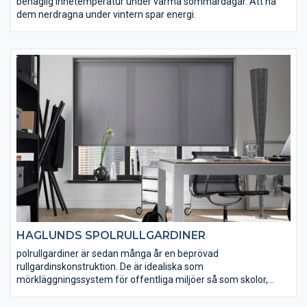
behaglig innetemperatur under varma sommardagar. Att ha
dem nerdragna under vintern spar energi.
HAGLUNDS SPOLRULLGARDINER
polrullgardiner är sedan många år en beprövad
rullgardinskonstruktion. De är idealiska som
mörkläggningssystem för offentliga miljöer så som skolor,
konferens-lokaler mm.