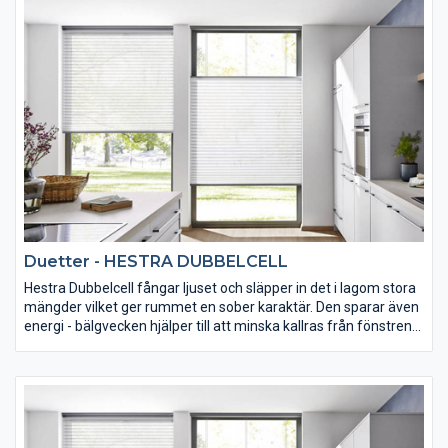
manövrering och god säkerhet. Den kan användas med
stegsnöre eller med upp till 38 mm breda vävda ban. De vävda
banden finns i många olika färger vilket ger dig möjlighet att
skapa en unik kombination av band och lamell efter din smak.
Duetter - HESTRA DUBBELCELL
Hestra Dubbelcell fångar ljuset och släpper in det i lagom stora
mängder vilket ger rummet en sober karaktär. Den sparar även
energi - bälgvecken hjälper till att minska kallras från fönstren
vintertid och på sommaren dämpas solens värmestrålning och
du får ett behagligare inneklimat. Produkten är tillverkad av
unika cellvävar som ger fönstret ett vackert utseende och har
en isolerande effekt. Vävarna är tvåfärgade - utsidan är alltid
vit. Interiört kan du utifrån en bred kollektion välja färger som
passar din hemmiljö. Det finns inga synliga hål eller linor som tar