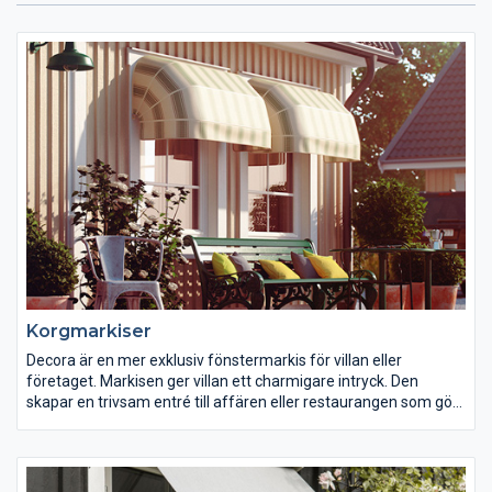
Korgmarkiser
Decora är en mer exklusiv fönstermarkis för villan eller
företaget. Markisen ger villan ett charmigare intryck. Den
skapar en trivsam entré till affären eller restaurangen som gör
att kunderna känner sig välkomna. Väljer man dessutom att
trycka sin reklam på markisen, får man en fin reklamskylt på
köpet.