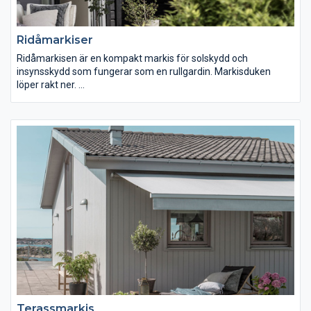
Ridåmarkiser
Ridåmarkisen är en kompakt markis för solskydd och
insynsskydd som fungerar som en rullgardin. Markisduken
löper rakt ner.
Markisduk: Välj från den breda kollektionen med allt från
enfärgade och randiga vävar till designade mönster. Den
löstagbara kappan kan fås i olika utföranden (rak eller vågig)
och även höjden går att bestämma.
Dimensioner: Max bredd ca 6m per enhet.
Terassmarkis