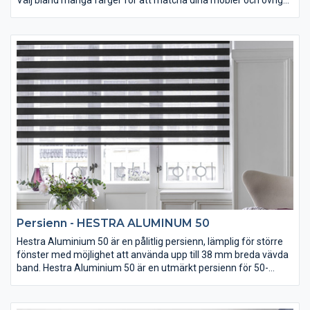
inredning. Tack vare en framgångsrik kombination av snygg
design och pålitlig konstruktion är det en mycket populär
persienn. Vid frihängande installation levereras Hestra
Aluminium med ett fallsäkrat linlås för enkel manövrering och
god säkerhet. För att ytterligare öka säkerheten finns en delbar
linknopp tillgänglig. Detta betyder att om något fastnar mellan
linorna så kommer linknoppen att delas i två delar, en viktig
detalj för barn och husdjur.
Persienn - HESTRA ALUMINUM 50
Hestra Aluminium 50 är en pålitlig persienn, lämplig för större
fönster med möjlighet att använda upp till 38 mm breda vävda
band. Hestra Aluminium 50 är en utmärkt persienn för 50-
milimeterslameller vid frihängande installation. Flera olika
manövreringsalternativ finns tillgängliga, som t.ex. motorisering
eller ändlös lina. Persiennen har ett fallsäkrat linlås för enkel