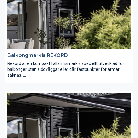
Balkongmarkis REKORD
Rekord är en kompakt fallarmsmarkis speciellt utvecklad för
balkonger utan sidoväggar eller där fästpunkter för armar
saknas.
Manövrering: Invändigt med band eller vevbox,vev eller
motordrift. Motorn kan kompletteras med automatiska
styrningar tex fjärrkontroll eller sol- och vindautomatik.
Dimensioner: Max bredd ca 5,0 m per enhet. Markisen
monteras enkelt med de robusta stödbenen som fästs mellan
golv och tak utan hål i fasaden.