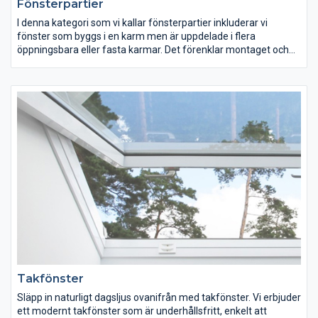
Fönsterpartier
I denna kategori som vi kallar fönsterpartier inkluderar vi
fönster som byggs i en karm men är uppdelade i flera
öppningsbara eller fasta karmar. Det förenklar montaget och
ökar insläppet av ljus eftersom avståndet mellan glasen blir
mindre om allt sitter i samma karm.
Takfönster
Släpp in naturligt dagsljus ovanifrån med takfönster. Vi erbjuder
ett modernt takfönster som är underhållsfritt, enkelt att