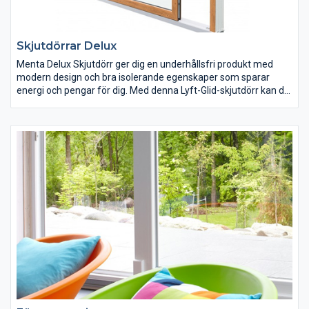
Skjutdörrar Delux
Menta Delux Skjutdörr ger dig en underhållsfri produkt med
modern design och bra isolerande egenskaper som sparar
energi och pengar för dig. Med denna Lyft-Glid-skjutdörr kan du
sänka ner tröskeln i grund eller bjälklag för att minska barriären
mot din altan eller uteplats. Släpp in ljuset i ditt hus samtidigt
som du får närhet till natur och trädgård med Menta Delux
Skjutdörr.