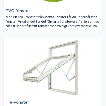
PVC-fönster
Med ett PVC-fönster från Menta Fönster får du underhållsfria
fönster. Vi kallar det för det ”Smarta fönstervalet” eftersom du
får ett underhållsfritt fönster med väldigt kort leveranstid utan
att behöva förhålla dig till några modulmått/standardmått. Du
kan beställa fönstret i exakt det mått som passar ditt bygge
eller storleken på hålet i din vägg. Våra fönster ger dig
dessutom väldigt bra isolerande egenskaper (u-värde) som
spar energi och pengar åt dig. Leveranstiden för fönster eller
dörr hem till dig är 2-3 veckor så länge de inte har specialkulörer
eller har rundade karmsidor.
Trä-Fönster