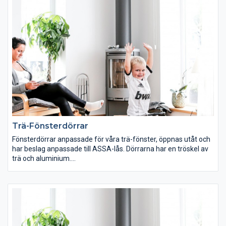
Trä-Fönsterdörrar
Fönsterdörrar anpassade för våra trä-fönster, öppnas utåt och
har beslag anpassade till ASSA-lås. Dörrarna har en tröskel av
trä och aluminium.
Våra träfönsterdörrar har goda värmeisolerande egenskaper
och passar mycket väl till din villa. Önskar du minska underhållet
och undvika att skrapa och måla ditt fönster skall du välja trä-
aluminiumfönster eller pvc-fönster.