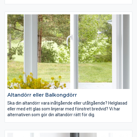
passar in i den svenska arkitekturen och i det svenska klimatet.
Altandörr eller Balkongdörr
Ska din altandörr vara inåtgående eller utåtgående? Helglasad
eller med ett glas som linjerar med fönstret bredvid? Vi har
alternativen som gör din altandörr rätt för dig.