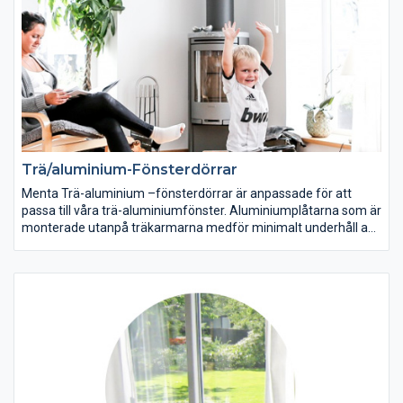
Trä/aluminium-Fönsterdörrar
Menta Trä-aluminium –fönsterdörrar är anpassade för att
passa till våra trä-aluminiumfönster. Aluminiumplåtarna som är
monterade utanpå träkarmarna medför minimalt underhåll av
produkterna och du behöver aldrig skrapa och måla dessa
fönsterdörrar. Menta Trä-Aluminium fönsterdörrar har väldigt
goda värmeisolerande egenskaper och passar perfekt till ditt
villa-, uterum eller kontorsbygge.