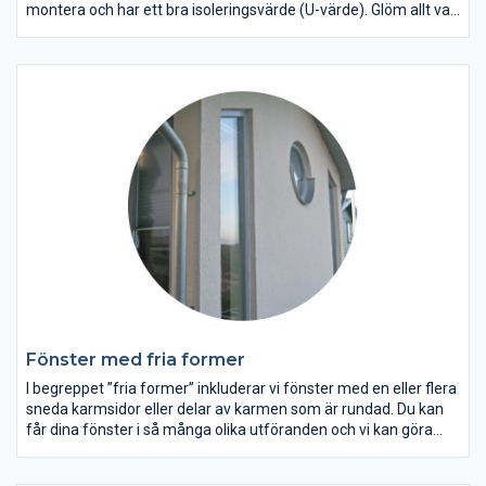
montera och har ett bra isoleringsvärde (U-värde). Glöm allt vad
skrapning och målning av fönster heter – med dessa
underhållsfria takfönster slipper du merarbete och problem
med renovering. De är enkla att montera och har en lång
livslängd, där du kan njuta av himlens alla nyanser oavsett
årstid.
Fönster med fria former
I begreppet ”fria former” inkluderar vi fönster med en eller flera
sneda karmsidor eller delar av karmen som är rundad. Du kan
får dina fönster i så många olika utföranden och vi kan göra
dem till väldigt bra priser. Låt din fantasi flöda och stäm av med
oss vad vi har för möjligheter att skapa just de fönster du vill ha.