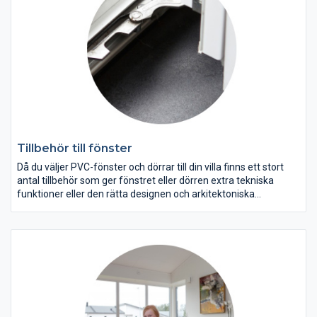
samtidigt som den förblir så nära glaset som möjligt när
fönstret placeras i kipp-läge (ventilerat läge).
Tillbehör till fönster
Då du väljer PVC-fönster och dörrar till din villa finns ett stort
antal tillbehör som ger fönstret eller dörren extra tekniska
funktioner eller den rätta designen och arkitektoniska
utformningen.