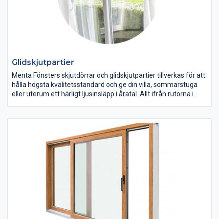
Glidskjutpartier
Menta Fönsters skjutdörrar och glidskjutpartier tillverkas för att
hålla högsta kvalitetsstandard och ge din villa, sommarstuga
eller uterum ett härligt ljusinsläpp i åratal. Allt ifrån rutorna i
glas till karmar och glidspår är omsorgsfullt utvalda föra att
skapa en så bra helhet som möjligt. Du kan själv välja och
anpassa våra glasskjutdörrar och glidskjutpartier för att passa
just din smak och dina önskemål.