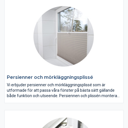
Vi sätter dina önskemål i centrum och erbjuder en snabb och
effektiv service. Du får en unik prägel på ditt hus med runda
fönster/fria former på fönster.
Persienner och mörkläggningsplissé
Vi erbjuder persienner och mörkläggningsplissé som är
utformade för att passa våra fönster på bästa sätt gällande
både funktion och utseende. Persiennen och plissén monteras
väldigt nära glaset och minskar på det sättet ljus att stråla in på
sidan och gör produkten vacker att titta på. När persienner eller
plissén är i helt nerdragen fäster den mot fönsterkarmens
nedre kant, mot en magnet som synes på bilden ovan. Detta
hjälper persiennen och plissén att inte fladdra vid drag