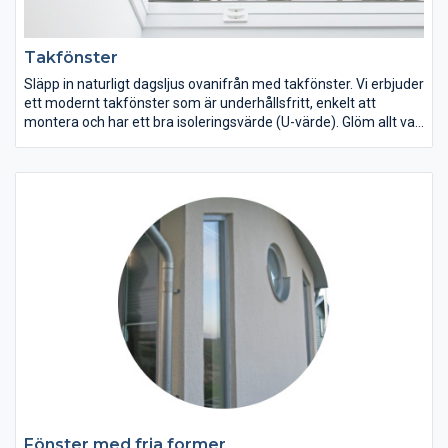
Takfönster
Släpp in naturligt dagsljus ovanifrån med takfönster. Vi erbjuder
ett modernt takfönster som är underhållsfritt, enkelt att
montera och har ett bra isoleringsvärde (U-värde). Glöm allt vad
skrapning och målning av fönster heter – med dessa
underhållsfria takfönster slipper du merarbete och problem
med renovering. De är enkla att montera och har en lång
livslängd, där du kan njuta av himlens alla nyanser oavsett
årstid.
Fönster med fria former