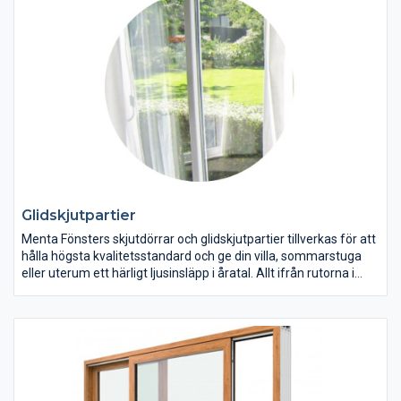
Glidskjutpartier
Menta Fönsters skjutdörrar och glidskjutpartier tillverkas för att
hålla högsta kvalitetsstandard och ge din villa, sommarstuga
eller uterum ett härligt ljusinsläpp i åratal. Allt ifrån rutorna i
glas till karmar och glidspår är omsorgsfullt utvalda föra att
skapa en så bra helhet som möjligt. Du kan själv välja och
anpassa våra glasskjutdörrar och glidskjutpartier för att passa
just din smak och dina önskemål.