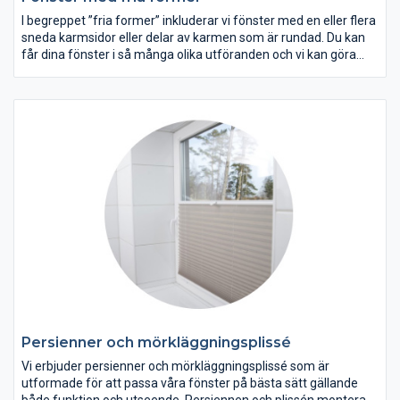
I begreppet ”fria former” inkluderar vi fönster med en eller flera
sneda karmsidor eller delar av karmen som är rundad. Du kan
får dina fönster i så många olika utföranden och vi kan göra
dem till väldigt bra priser. Låt din fantasi flöda och stäm av med
oss vad vi har för möjligheter att skapa just de fönster du vill ha.
Vi sätter dina önskemål i centrum och erbjuder en snabb och
effektiv service. Du får en unik prägel på ditt hus med runda
fönster/fria former på fönster.
Persienner och mörkläggningsplissé
Vi erbjuder persienner och mörkläggningsplissé som är
utformade för att passa våra fönster på bästa sätt gällande
både funktion och utseende. Persiennen och plissén monteras