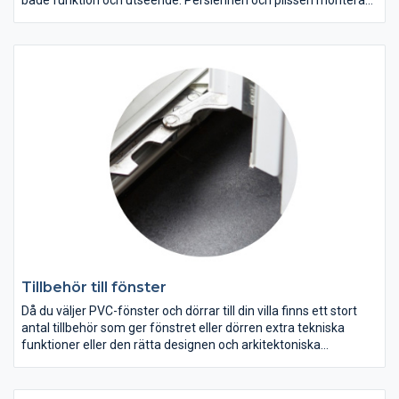
väldigt nära glaset och minskar på det sättet ljus att stråla in på
sidan och gör produkten vacker att titta på. När persienner eller
plissén är i helt nerdragen fäster den mot fönsterkarmens
nedre kant, mot en magnet som synes på bilden ovan. Detta
hjälper persiennen och plissén att inte fladdra vid drag
samtidigt som den förblir så nära glaset som möjligt när
fönstret placeras i kipp-läge (ventilerat läge).
Tillbehör till fönster
Då du väljer PVC-fönster och dörrar till din villa finns ett stort
antal tillbehör som ger fönstret eller dörren extra tekniska
funktioner eller den rätta designen och arkitektoniska
utformningen.