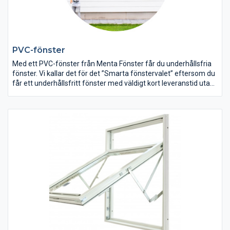
PVC-fönster
Med ett PVC-fönster från Menta Fönster får du underhållsfria
fönster. Vi kallar det för det ”Smarta fönstervalet” eftersom du
får ett underhållsfritt fönster med väldigt kort leveranstid utan
att behöva förhålla dig till några modulmått/standardmått. Du
kan beställa fönstret i exakt det mått som passar ditt bygge
eller storleken på hålet i din vägg. Våra fönster ger dig
dessutom väldigt bra isolerande egenskaper (u-värde) som
spar energi och pengar åt dig. Leveranstiden för fönster eller
dörr hem till dig är 2-3 veckor så länge de inte har specialkulörer
eller har rundade karmsidor.