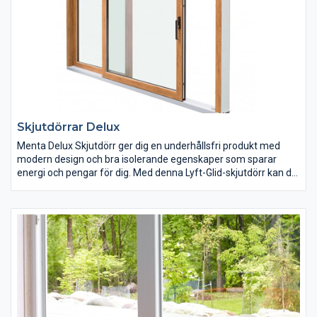
Skjutdörrar Delux
Menta Delux Skjutdörr ger dig en underhållsfri produkt med
modern design och bra isolerande egenskaper som sparar
energi och pengar för dig. Med denna Lyft-Glid-skjutdörr kan du
sänka ner tröskeln i grund eller bjälklag för att minska barriären
mot din altan eller uteplats. Släpp in ljuset i ditt hus samtidigt
som du får närhet till natur och trädgård med Menta Delux
Skjutdörr.