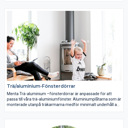
och passar mycket väl till din villa. Önskar du minska underhållet
och undvika att skrapa och måla ditt fönster skall du välja trä-
aluminiumfönster eller pvc-fönster.
Trä/aluminium-Fönsterdörrar
Menta Trä-aluminium –fönsterdörrar är anpassade för att
passa till våra trä-aluminiumfönster. Aluminiumplåtarna som är
monterade utanpå träkarmarna medför minimalt underhåll av
produkterna och du behöver aldrig skrapa och måla dessa
fönsterdörrar. Menta Trä-Aluminium fönsterdörrar har väldigt
goda värmeisolerande egenskaper och passar perfekt till ditt
villa-, uterum eller kontorsbygge.