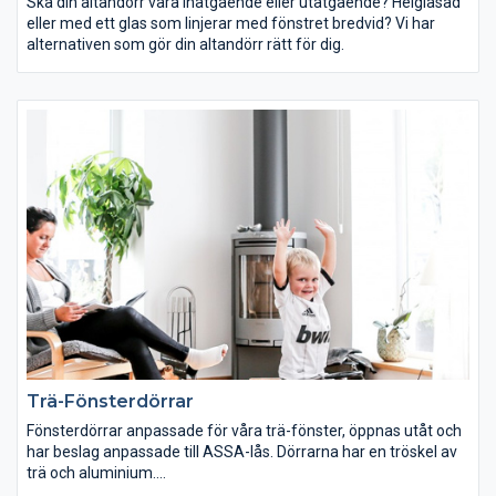
Ska din altandörr vara inåtgående eller utåtgående? Helglasad
eller med ett glas som linjerar med fönstret bredvid? Vi har
alternativen som gör din altandörr rätt för dig.
Trä-Fönsterdörrar
Fönsterdörrar anpassade för våra trä-fönster, öppnas utåt och
har beslag anpassade till ASSA-lås. Dörrarna har en tröskel av
trä och aluminium.
Våra träfönsterdörrar har goda värmeisolerande egenskaper