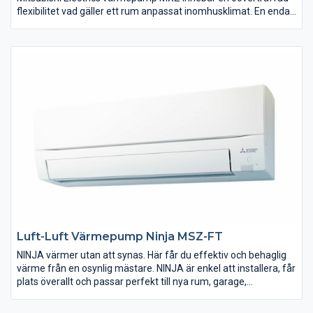
flexibilitet vad gäller ett rum anpassat inomhusklimat. En enda
utomhusdel kan kopplas till inte mindre än tre inomhusdelar
med möjlighet till många individuella inställningar. Vår Multi
Split-lösning ger dig oslagbar komfort i kombination med en
mycket god driftsekonomi.
Därtill kan man fritt välja mellan olika modeller av inomhusdelar
såsom vägg-, golv-, tak-, kassett-, och kanalmontage. Allt för
att få bättre spridning av luften och ökad flexibilitet och
komfort. Detta passar utmärkt i större utrymmen eller när man
har behov av värmepump i flera rum.
Luft-Luft Värmepump Ninja MSZ-FT
NINJA värmer utan att synas. Här får du effektiv och behaglig
värme från en osynlig mästare. NINJA är enkel att installera, får
plats överallt och passar perfekt till nya rum, garage,
sommarstugor eller andra favoritplatser. NINJA är osynligt
effektiv - och redo för allt.