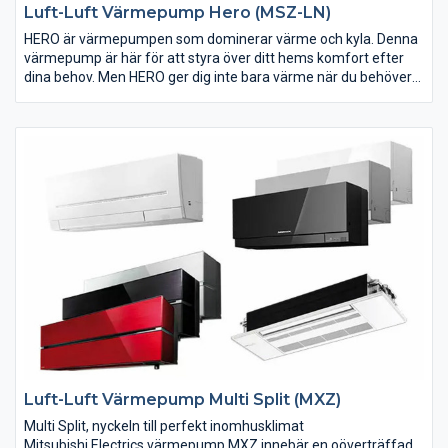
Luft-Luft Värmepump Hero (MSZ-LN)
HERO är värmepumpen som dominerar värme och kyla. Denna
värmepump är här för att styra över ditt hems komfort efter
dina behov. Men HERO ger dig inte bara värme när du behöver
eller kyla en varm sommardag. Värmepumpen har även
egenskaper som I SEE Sensor, Night Mode och WiFi som gör
den till vardagshjälten du behöver.
HERO använder sig av det nya köldmediet R32. Ett köldmedium
som är snällt mot miljön och energieffektivt eftersom det
gamla köldmedlet R410 motsvarar 3 st HERO värmepumpar
med R32, alltså minskad miljöpåverkan. HERO hjälper dig att
kämpa för en bättre miljö.
Luft-Luft Värmepump Multi Split (MXZ)
Multi Split, nyckeln till perfekt inomhusklimat
Mitsubishi Electrics värmepump MXZ innebär en oöverträffad