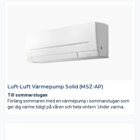
Luft-Luft Värmepump Solid (MSZ-AP)
Till sommarstugan
Förläng sommaren med en värmepump i sommarstugan som
ger dig värme tidigt på våren och hela vintern. Under varma
sommardagar ger den svalkande kyla till låg kostnad, mer
pengar i plånboken helt enkelt.
Till villan
SOLID är ett utmärkt komplement till ditt befintliga
värmesystem. En enkel och lätthanterlig värmepump med hög