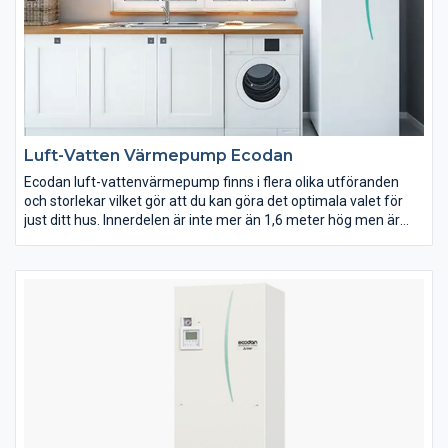
Luft-Vatten Värmepump Ecodan
Ecodan luft-vattenvärmepump finns i flera olika utföranden
och storlekar vilket gör att du kan göra det optimala valet för
just ditt hus. Innerdelen är inte mer än 1,6 meter hög men är
trots detta utrustad med en varmvattenberedare som rymmer
200 liter vatten. Tack vare att Ecodan är liten och kompakt så är
den enkel att installera i alla sorters byggnader.
Zubadan med Ecodan-serierna är utrustade med patenterad
teknik från Mitsubishi Electric, vår unika Zubadanteknik, som
ger kraftigare och snabbare uppvärmning. Detta är ett måste
för stora hus och hus i kalla miljöer. Zubadantekniken möjliggör
en garanterad värmeeffekt ner till -28ºC.