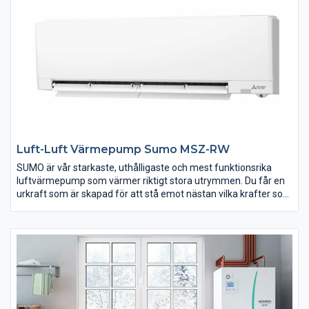
energibesparing.
Till garaget
Värmepumpen SOLID är perfekt att använda till ditt garage.
Slipp den kalla råa luften i garaget och håll samtidigt bilen varm
under kalla vinternätter.
Luft-Luft Värmepump Sumo MSZ-RW
SUMO är vår starkaste, uthålligaste och mest funktionsrika
luftvärmepump som värmer riktigt stora utrymmen. Du får en
urkraft som är skapad för att stå emot nästan vilka krafter som
än pressar på och som ger pålitlig värme även när det råder
extremkyla runt -35 grader. Förstås kommer den med alla
smarta funktioner du vill ha på en modern luft-luftvärmepump i
premiumsegmentet: I-see Sensor, Cirkulationsläge, Nattläge,
Wi-Fi och mycket mer. Välj SUMO och upplev vad subarktisk
motståndskraft innebär.