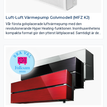
Luft-Luft Värmepump Golvmodell (MFZ KJ)
Vår första golvplacerade luftvärmepump med den
revolutionerande Hyper Heating-funktionen. Inomhusenhetens
kompakta format gör den ytterst lättplacerad. Samtidigt är det
en av marknadens mest effektiva värmepumpar med en
kapacitet som överträffar de flesta. MFZ smälter diskret in i
den omgivande miljön, samtidigt som den på bästa sätt
fördelar värme jämnt i din bostad.