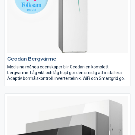
Geodan Bergvärme
Med sina många egenskaper blir Geodan en komplett
bergvärme. Låg vikt och låg höjd gör den smidig att installera.
Adaptiv borrhålskontroll, inverterteknik, WiFi och Smartgrid gör
den smartare. Med en av marknadens lägsta ljudnivåer och
Quiet-mode blir den tystare och med R32 köldmedium och
energiklass A+++ för värme blir den energisnålare och
miljövänligare. Helt enkelt en bättre bergvärme.