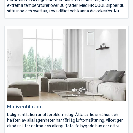
extrema temperaturer över 30 grader. Med HR COOL slipper du
sitta inne och svettas, sova dåligt och känna dig orkeslös. Nu
har du möjlighet att med god driftsekonomi effektivt kyla ner
ditt hus under de hetaste sommardagarna. Ett svalt hem med
ett inomhusklimat anpassat för sommarens värmebölja blir
verklighet med HR COOL.
HR COOL kyler snabbt och energieffektivt ned ett varmt rum till
ett behagligt inomhusklimat. Då kall luft väger mer än varm luft
är luftflödet speciellt anpassat till kyla. Det gör att luften
effektivt når rummets alla utrymmen och du snabbt får den
önskade temperaturen.
Miniventilation
Dålig ventilation är ett problem idag. Åtta av tio småhus och
hälften av alla lägenheter har för låg luftomsättning, vilket ger
ökad risk för astma och allergi. Täta, felbyggda hus gör att vi
ofta måste vädra för att få in frisk luft. Luften som då kommer