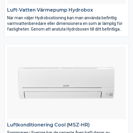
Luft-Vatten Värmepump Hydrobox
När man väljer Hydroboxlösning kan man använda befintlig
varmvattenberedare eller dimensionera en som är lämplig för
fastigheten. Genom att ansluta Hydroboxen till ditt befintliga
system fås alla Ecodans energibesparande egenskaper.
Ecodan sparar pengar, energi och är skonsam mot miljön.
Ecodan Hydrobox har en garanterad värmeeffekt ner till -28ºC
med Zubadan utedel. Ecodan finns i flera olika utföranden och
storlekar vilket gör att du kan göra det optimala valet för just
ditt hus. Innerdelen är inte mer än 0,8 meter hög, men är trots
detta utrustad med expansionskärl, pump, flödesvakt, filter
samt styrning.
Luftkonditionering Cool (MSZ-HR)
Sommaren i Sverige har de senaste åren haft dagar av