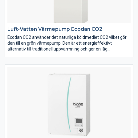
Luft-Vatten Värmepump Ecodan CO2
Ecodan CO2 använder det naturliga köldmediet CO2 vilket gör
den till en grön värmepump. Den är ett energieffektivt
alternativ till traditionell uppvärmning och ger en låg
uppvärmningskostnad. Mitsubishi Electrics senaste luft-
vattenvärmepump är den idealiska lösningen för nybyggda
bostäder och för dig med stort varmvattenbehov. En tystlåten
luft-vattenvärmepump som enkelt kan styras trådlöst via WiFi.
Ecodan CO2 utomhusenhet kan leverera upp till 70°C
varmvatten till 200 literstanken. Utöver det kan färskvatten
direkt upphettas till 65°C via Mitsubishi Electrics unika
plattvärmeväxlare. Det innebär varmvattenvolym motsvarande
en ca 400 literstank, perfekt för dig med stort
varmvattenbehov.