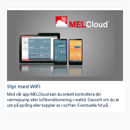
in är inte bara frisk utan även kall och måste värmas upp, vilket
kostar onödiga tusenlappar. Även lukt, radon, mögel och röklukt
påverkar vårt inomhusklimat. Lösningen kan vara ett smidigt
ventilationsaggregat som vädrar med stängda fönster!
Styr med WiFi
Med vår app MELCloud kan du enkelt kontrollera din
värmepump eller luftkonditionering i realtid. Oavsett om du är
ute på språng eller kopplar av i soffan. Eventuella fel på
anläggningen kommer även att visas i din display och på
maskinen när din anläggning är uppkopplad mot MELCloud.