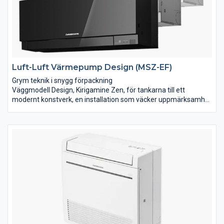
Luft-Luft Värmepump Design (MSZ-EF)
Grym teknik i snygg förpackning
Väggmodell Design, Kirigamine Zen, för tankarna till ett
modernt konstverk, en installation som väcker uppmärksamhet
och förvåning. Kan verkligen en inomhusdel till en
luftvärmepump se ut så här? Bli inte förvånad om Kirigamine
Zen till och med blir ditt hems snyggaste inredningsdetalj.
Fläktläge gör att du kan använda endast fläkten för ökad
luftcirkulation. 10°C funktionen gör den till det perfekta valet
för alla typer av hus där du vill ha en konstant och lite lägre
grundvärme även när du inte är där, för att sedan snabbt och
effektivt höja temperaturen när du själv är på plats.