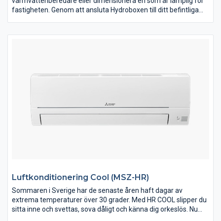
varmvattenberedare eller dimensionera en som är lämplig för
fastigheten. Genom att ansluta Hydroboxen till ditt befintliga
system fås alla Ecodans energibesparande egenskaper.
Ecodan sparar pengar, energi och är skonsam mot miljön.
Ecodan Hydrobox har en garanterad värmeeffekt ner till -28ºC
med Zubadan utedel. Ecodan finns i flera olika utföranden och
storlekar vilket gör att du kan göra det optimala valet för just
ditt hus. Innerdelen är inte mer än 0,8 meter hög, men är trots
detta utrustad med expansionskärl, pump, flödesvakt, filter
samt styrning.
Luftkonditionering Cool (MSZ-HR)
Sommaren i Sverige har de senaste åren haft dagar av
extrema temperaturer över 30 grader. Med HR COOL slipper du
sitta inne och svettas, sova dåligt och känna dig orkeslös. Nu
har du möjlighet att med god driftsekonomi effektivt kyla ner