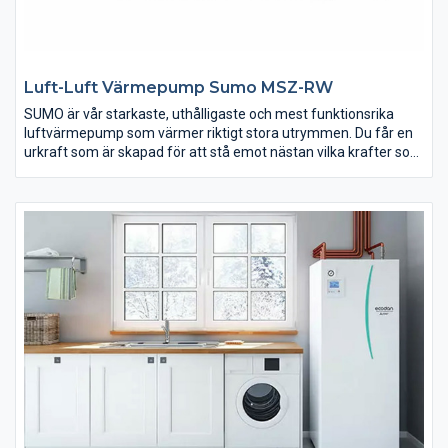
Luft-Luft Värmepump Sumo MSZ-RW
SUMO är vår starkaste, uthålligaste och mest funktionsrika
luftvärmepump som värmer riktigt stora utrymmen. Du får en
urkraft som är skapad för att stå emot nästan vilka krafter som
än pressar på och som ger pålitlig värme även när det råder
extremkyla runt -35 grader. Förstås kommer den med alla
smarta funktioner du vill ha på en modern luft-luftvärmepump i
premiumsegmentet: I-see Sensor, Cirkulationsläge, Nattläge,
Wi-Fi och mycket mer. Välj SUMO och upplev vad subarktisk
motståndskraft innebär.