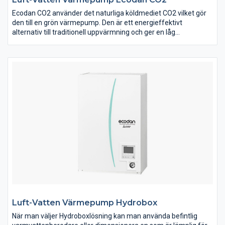
Ecodan CO2 använder det naturliga köldmediet CO2 vilket gör
den till en grön värmepump. Den är ett energieffektivt
alternativ till traditionell uppvärmning och ger en låg
uppvärmningskostnad. Mitsubishi Electrics senaste luft-
vattenvärmepump är den idealiska lösningen för nybyggda
bostäder och för dig med stort varmvattenbehov. En tystlåten
luft-vattenvärmepump som enkelt kan styras trådlöst via WiFi.
Ecodan CO2 utomhusenhet kan leverera upp till 70°C
varmvatten till 200 literstanken. Utöver det kan färskvatten
direkt upphettas till 65°C via Mitsubishi Electrics unika
plattvärmeväxlare. Det innebär varmvattenvolym motsvarande
en ca 400 literstank, perfekt för dig med stort
varmvattenbehov.
Luft-Vatten Värmepump Hydrobox
När man väljer Hydroboxlösning kan man använda befintlig