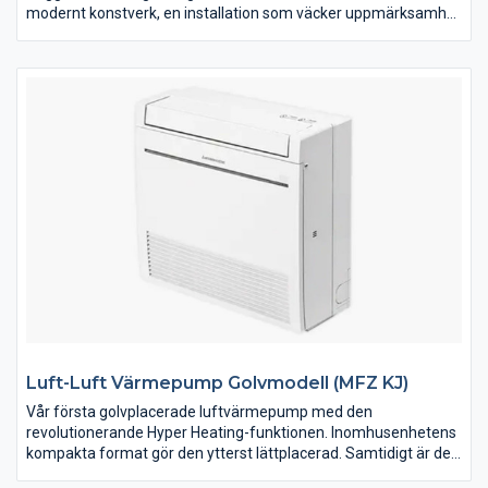
modernt konstverk, en installation som väcker uppmärksamhet
och förvåning. Kan verkligen en inomhusdel till en
luftvärmepump se ut så här? Bli inte förvånad om Kirigamine
Zen till och med blir ditt hems snyggaste inredningsdetalj.
Fläktläge gör att du kan använda endast fläkten för ökad
luftcirkulation. 10°C funktionen gör den till det perfekta valet
för alla typer av hus där du vill ha en konstant och lite lägre
grundvärme även när du inte är där, för att sedan snabbt och
effektivt höja temperaturen när du själv är på plats.
Luft-Luft Värmepump Golvmodell (MFZ KJ)
Vår första golvplacerade luftvärmepump med den
revolutionerande Hyper Heating-funktionen. Inomhusenhetens
kompakta format gör den ytterst lättplacerad. Samtidigt är det
en av marknadens mest effektiva värmepumpar med en