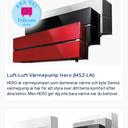
Luft-Luft Värmepump Hero (MSZ-LN)
HERO är värmepumpen som dominerar värme och kyla. Denna
värmepump är här för att styra över ditt hems komfort efter
dina behov. Men HERO ger dig inte bara värme när du behöver
eller kyla en varm sommardag. Värmepumpen har även
egenskaper som I SEE Sensor, Night Mode och WiFi som gör
den till vardagshjälten du behöver.
HERO använder sig av det nya köldmediet R32. Ett köldmedium
som är snällt mot miljön och energieffektivt eftersom det