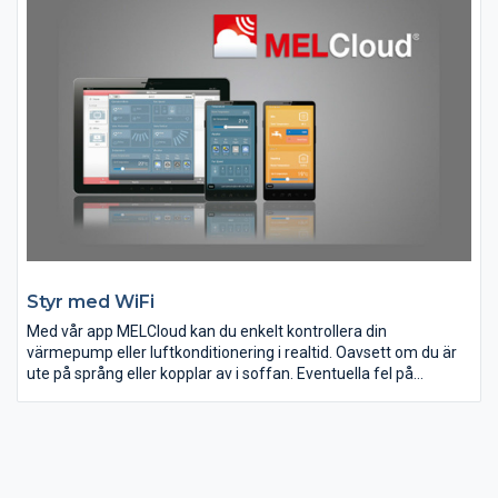
påverkar vårt inomhusklimat. Lösningen kan vara ett smidigt
ventilationsaggregat som vädrar med stängda fönster!
Styr med WiFi
Med vår app MELCloud kan du enkelt kontrollera din
värmepump eller luftkonditionering i realtid. Oavsett om du är
ute på språng eller kopplar av i soffan. Eventuella fel på
anläggningen kommer även att visas i din display och på
maskinen när din anläggning är uppkopplad mot MELCloud.