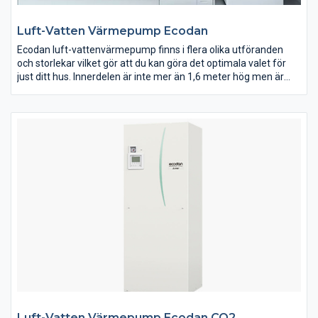
Luft-Vatten Värmepump Ecodan
Ecodan luft-vattenvärmepump finns i flera olika utföranden
och storlekar vilket gör att du kan göra det optimala valet för
just ditt hus. Innerdelen är inte mer än 1,6 meter hög men är
trots detta utrustad med en varmvattenberedare som rymmer
200 liter vatten. Tack vare att Ecodan är liten och kompakt så är
den enkel att installera i alla sorters byggnader.
Zubadan med Ecodan-serierna är utrustade med patenterad
teknik från Mitsubishi Electric, vår unika Zubadanteknik, som
ger kraftigare och snabbare uppvärmning. Detta är ett måste
för stora hus och hus i kalla miljöer. Zubadantekniken möjliggör
en garanterad värmeeffekt ner till -28ºC.
Luft-Vatten Värmepump Ecodan CO2