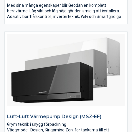
Med sina många egenskaper blir Geodan en komplett
bergvärme. Låg vikt och låg höjd gör den smidig att installera.
Adaptiv borrhålskontroll, inverterteknik, WiFi och Smartgrid gör
den smartare. Med en av marknadens lägsta ljudnivåer och
Quiet-mode blir den tystare och med R32 köldmedium och
energiklass A+++ för värme blir den energisnålare och
miljövänligare. Helt enkelt en bättre bergvärme.
Luft-Luft Värmepump Design (MSZ-EF)
Grym teknik i snygg förpackning
Väggmodell Design, Kirigamine Zen, för tankarna till ett