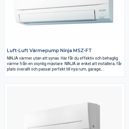
komfort. Detta passar utmärkt i större utrymmen eller när man
har behov av värmepump i flera rum.
Luft-Luft Värmepump Ninja MSZ-FT
NINJA värmer utan att synas. Här får du effektiv och behaglig
värme från en osynlig mästare. NINJA är enkel att installera, får
plats överallt och passar perfekt till nya rum, garage,
sommarstugor eller andra favoritplatser. NINJA är osynligt
effektiv - och redo för allt.