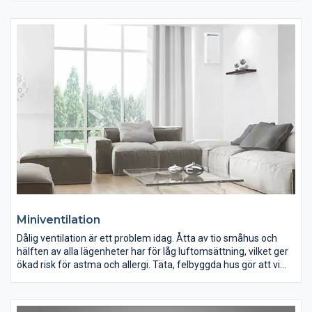
ditt hus under de hetaste sommardagarna. Ett svalt hem med
ett inomhusklimat anpassat för sommarens värmebölja blir
verklighet med HR COOL.
HR COOL kyler snabbt och energieffektivt ned ett varmt rum till
ett behagligt inomhusklimat. Då kall luft väger mer än varm luft
är luftflödet speciellt anpassat till kyla. Det gör att luften
effektivt når rummets alla utrymmen och du snabbt får den
önskade temperaturen.
Miniventilation
Dålig ventilation är ett problem idag. Åtta av tio småhus och
hälften av alla lägenheter har för låg luftomsättning, vilket ger
ökad risk för astma och allergi. Täta, felbyggda hus gör att vi
ofta måste vädra för att få in frisk luft. Luften som då kommer
in är inte bara frisk utan även kall och måste värmas upp, vilket
kostar onödiga tusenlappar. Även lukt, radon, mögel och röklukt