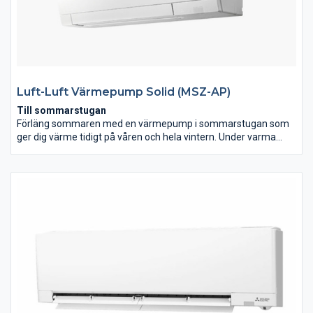
Luft-Luft Värmepump Solid (MSZ-AP)
Till sommarstugan
Förläng sommaren med en värmepump i sommarstugan som
ger dig värme tidigt på våren och hela vintern. Under varma
sommardagar ger den svalkande kyla till låg kostnad, mer
pengar i plånboken helt enkelt.
Till villan
SOLID är ett utmärkt komplement till ditt befintliga
värmesystem. En enkel och lätthanterlig värmepump med hög
energibesparing.
Till garaget
Värmepumpen SOLID är perfekt att använda till ditt garage.
Slipp den kalla råa luften i garaget och håll samtidigt bilen varm
under kalla vinternätter.