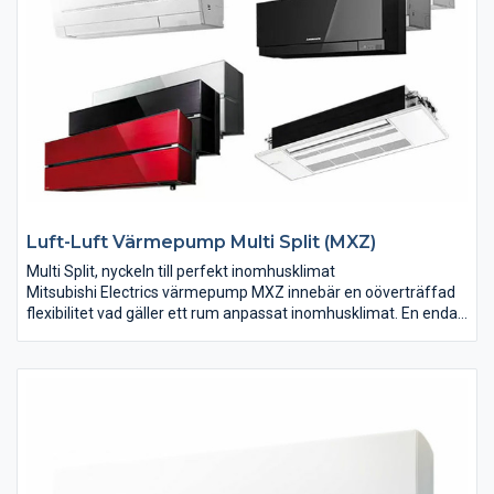
gamla köldmedlet R410 motsvarar 3 st HERO värmepumpar
med R32, alltså minskad miljöpåverkan. HERO hjälper dig att
kämpa för en bättre miljö.
Luft-Luft Värmepump Multi Split (MXZ)
Multi Split, nyckeln till perfekt inomhusklimat
Mitsubishi Electrics värmepump MXZ innebär en oöverträffad
flexibilitet vad gäller ett rum anpassat inomhusklimat. En enda
utomhusdel kan kopplas till inte mindre än tre inomhusdelar
med möjlighet till många individuella inställningar. Vår Multi
Split-lösning ger dig oslagbar komfort i kombination med en
mycket god driftsekonomi.
Därtill kan man fritt välja mellan olika modeller av inomhusdelar
såsom vägg-, golv-, tak-, kassett-, och kanalmontage. Allt för
att få bättre spridning av luften och ökad flexibilitet och