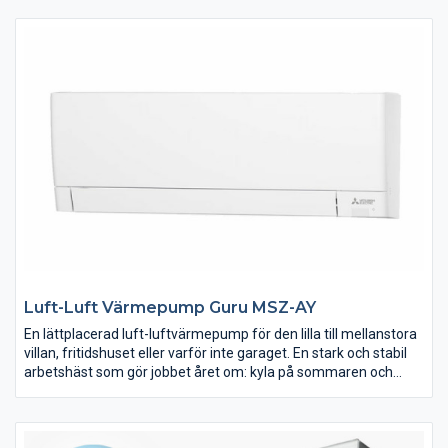
kapacitet som överträffar de flesta. MFZ smälter diskret in i
den omgivande miljön, samtidigt som den på bästa sätt
fördelar värme jämnt i din bostad.
Luft-Luft Värmepump Guru MSZ-AY
En lättplacerad luft-luftvärmepump för den lilla till mellanstora
villan, fritidshuset eller varför inte garaget. En stark och stabil
arbetshäst som gör jobbet året om: kyla på sommaren och
värme på vintern.