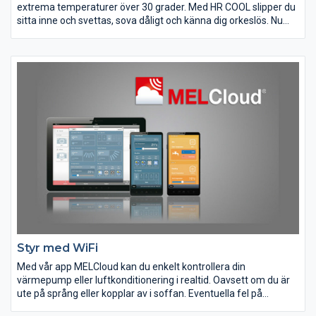
extrema temperaturer över 30 grader. Med HR COOL slipper du
sitta inne och svettas, sova dåligt och känna dig orkeslös. Nu
har du möjlighet att med god driftsekonomi effektivt kyla ner
ditt hus under de hetaste sommardagarna. Ett svalt hem med
ett inomhusklimat anpassat för sommarens värmebölja blir
verklighet med HR COOL.
HR COOL kyler snabbt och energieffektivt ned ett varmt rum till
ett behagligt inomhusklimat. Då kall luft väger mer än varm luft
är luftflödet speciellt anpassat till kyla. Det gör att luften
effektivt når rummets alla utrymmen och du snabbt får den
önskade temperaturen.
Styr med WiFi
Med vår app MELCloud kan du enkelt kontrollera din
värmepump eller luftkonditionering i realtid. Oavsett om du är
ute på språng eller kopplar av i soffan. Eventuella fel på
anläggningen kommer även att visas i din display och på