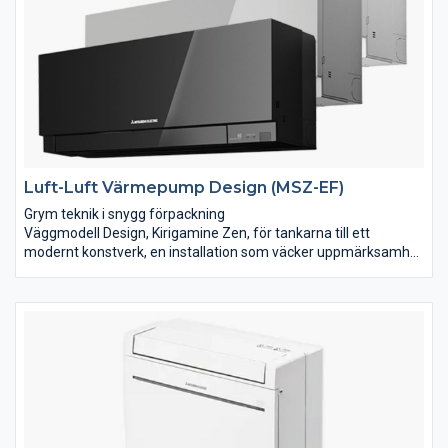
Luft-Luft Värmepump Design (MSZ-EF)
Grym teknik i snygg förpackning
Väggmodell Design, Kirigamine Zen, för tankarna till ett
modernt konstverk, en installation som väcker uppmärksamhet
och förvåning. Kan verkligen en inomhusdel till en
luftvärmepump se ut så här? Bli inte förvånad om Kirigamine
Zen till och med blir ditt hems snyggaste inredningsdetalj.
Fläktläge gör att du kan använda endast fläkten för ökad
luftcirkulation. 10°C funktionen gör den till det perfekta valet
för alla typer av hus där du vill ha en konstant och lite lägre
grundvärme även när du inte är där, för att sedan snabbt och
effektivt höja temperaturen när du själv är på plats.