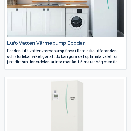
Luft-Vatten Värmepump Ecodan
Ecodan luft-vattenvärmepump finns i flera olika utföranden
och storlekar vilket gör att du kan göra det optimala valet för
just ditt hus. Innerdelen är inte mer än 1,6 meter hög men är
trots detta utrustad med en varmvattenberedare som rymmer
200 liter vatten. Tack vare att Ecodan är liten och kompakt så är
den enkel att installera i alla sorters byggnader.
Zubadan med Ecodan-serierna är utrustade med patenterad
teknik från Mitsubishi Electric, vår unika Zubadanteknik, som
ger kraftigare och snabbare uppvärmning. Detta är ett måste
för stora hus och hus i kalla miljöer. Zubadantekniken möjliggör
en garanterad värmeeffekt ner till -28ºC.