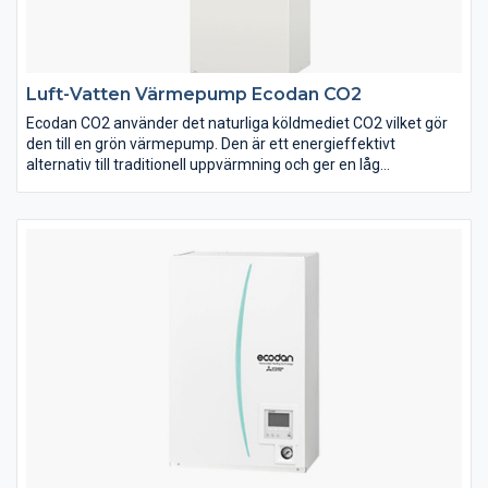
Luft-Vatten Värmepump Ecodan CO2
Ecodan CO2 använder det naturliga köldmediet CO2 vilket gör
den till en grön värmepump. Den är ett energieffektivt
alternativ till traditionell uppvärmning och ger en låg
uppvärmningskostnad. Mitsubishi Electrics senaste luft-
vattenvärmepump är den idealiska lösningen för nybyggda
bostäder och för dig med stort varmvattenbehov. En tystlåten
luft-vattenvärmepump som enkelt kan styras trådlöst via WiFi.
Ecodan CO2 utomhusenhet kan leverera upp till 70°C
varmvatten till 200 literstanken. Utöver det kan färskvatten
direkt upphettas till 65°C via Mitsubishi Electrics unika
plattvärmeväxlare. Det innebär varmvattenvolym motsvarande
en ca 400 literstank, perfekt för dig med stort
varmvattenbehov.