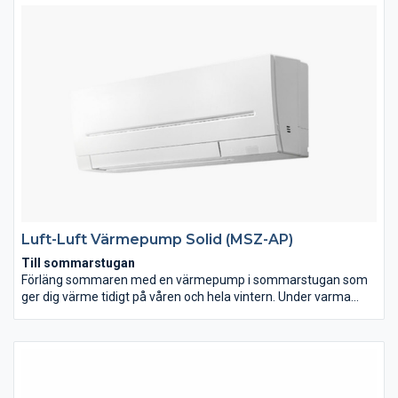
Luft-Luft Värmepump Solid (MSZ-AP)
Till sommarstugan
Förläng sommaren med en värmepump i sommarstugan som
ger dig värme tidigt på våren och hela vintern. Under varma
sommardagar ger den svalkande kyla till låg kostnad, mer
pengar i plånboken helt enkelt.
Till villan
SOLID är ett utmärkt komplement till ditt befintliga
värmesystem. En enkel och lätthanterlig värmepump med hög
energibesparing.