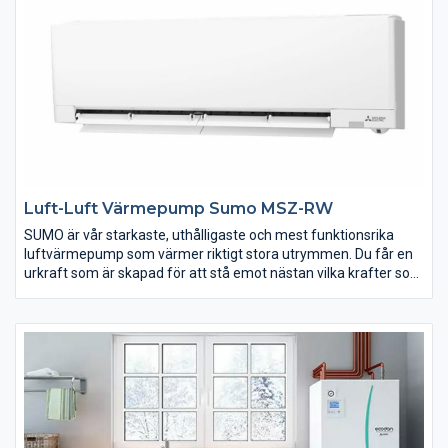
Till garaget
Värmepumpen SOLID är perfekt att använda till ditt garage.
Slipp den kalla råa luften i garaget och håll samtidigt bilen varm
under kalla vinternätter.
Luft-Luft Värmepump Sumo MSZ-RW
SUMO är vår starkaste, uthålligaste och mest funktionsrika
luftvärmepump som värmer riktigt stora utrymmen. Du får en
urkraft som är skapad för att stå emot nästan vilka krafter som
än pressar på och som ger pålitlig värme även när det råder
extremkyla runt -35 grader. Förstås kommer den med alla
smarta funktioner du vill ha på en modern luft-luftvärmepump i
premiumsegmentet: I-see Sensor, Cirkulationsläge, Nattläge,
Wi-Fi och mycket mer. Välj SUMO och upplev vad subarktisk
motståndskraft innebär.