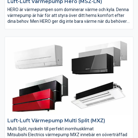
Luft-Luft Värmepump Hero (MSZ-LN)
HERO är värmepumpen som dominerar värme och kyla. Denna
värmepump är här för att styra över ditt hems komfort efter
dina behov. Men HERO ger dig inte bara värme när du behöver
eller kyla en varm sommardag. Värmepumpen har även
egenskaper som I SEE Sensor, Night Mode och WiFi som gör
den till vardagshjälten du behöver.
HERO använder sig av det nya köldmediet R32. Ett köldmedium
som är snällt mot miljön och energieffektivt eftersom det
gamla köldmedlet R410 motsvarar 3 st HERO värmepumpar
med R32, alltså minskad miljöpåverkan. HERO hjälper dig att
kämpa för en bättre miljö.
Luft-Luft Värmepump Multi Split (MXZ)
Multi Split, nyckeln till perfekt inomhusklimat
Mitsubishi Electrics värmepump MXZ innebär en oöverträffad