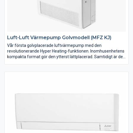
Luft-Luft Värmepump Golvmodell (MFZ KJ)
Vår första golvplacerade luftvärmepump med den
revolutionerande Hyper Heating-funktionen. Inomhusenhetens
kompakta format gör den ytterst lättplacerad. Samtidigt är det
en av marknadens mest effektiva värmepumpar med en
kapacitet som överträffar de flesta. MFZ smälter diskret in i
den omgivande miljön, samtidigt som den på bästa sätt
fördelar värme jämnt i din bostad.