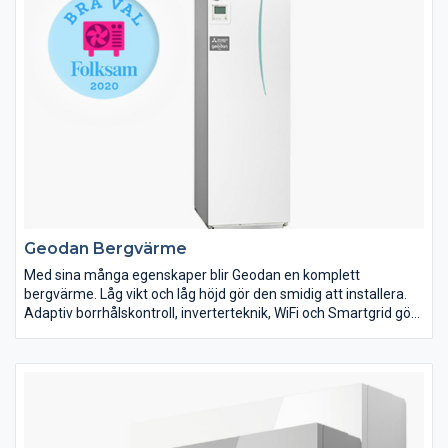
Geodan Bergvärme
Med sina många egenskaper blir Geodan en komplett
bergvärme. Låg vikt och låg höjd gör den smidig att installera.
Adaptiv borrhålskontroll, inverterteknik, WiFi och Smartgrid gör
den smartare. Med en av marknadens lägsta ljudnivåer och
Quiet-mode blir den tystare och med R32 köldmedium och
energiklass A+++ för värme blir den energisnålare och
miljövänligare. Helt enkelt en bättre bergvärme.