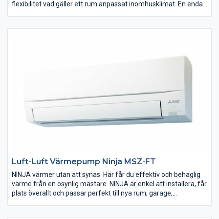
flexibilitet vad gäller ett rum anpassat inomhusklimat. En enda
utomhusdel kan kopplas till inte mindre än tre inomhusdelar
med möjlighet till många individuella inställningar. Vår Multi
Split-lösning ger dig oslagbar komfort i kombination med en
mycket god driftsekonomi.
Därtill kan man fritt välja mellan olika modeller av inomhusdelar
såsom vägg-, golv-, tak-, kassett-, och kanalmontage. Allt för
att få bättre spridning av luften och ökad flexibilitet och
komfort. Detta passar utmärkt i större utrymmen eller när man
har behov av värmepump i flera rum.
Luft-Luft Värmepump Ninja MSZ-FT
NINJA värmer utan att synas. Här får du effektiv och behaglig
värme från en osynlig mästare. NINJA är enkel att installera, får
plats överallt och passar perfekt till nya rum, garage,
sommarstugor eller andra favoritplatser. NINJA är osynligt
effektiv - och redo för allt.