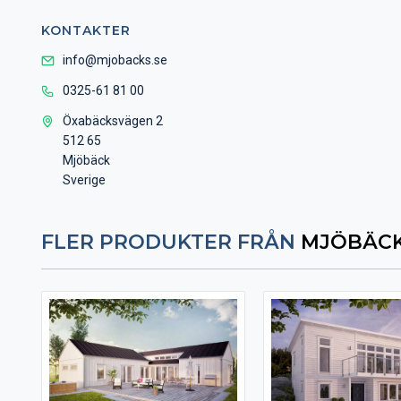
KONTAKTER
info@mjobacks.se
0325-61 81 00
Öxabäcksvägen 2
512 65
Mjöbäck
Sverige
FLER PRODUKTER FRÅN
MJÖBÄCK