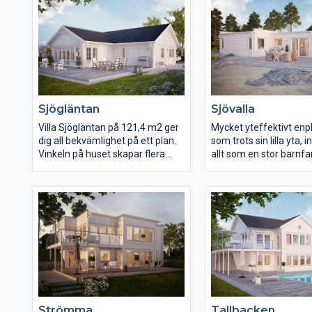
Sjögläntan
Sjövalla
Villa Sjögläntan på 121,4 m2 ger
Mycket yteffektivt enp
dig all bekvämlighet på ett plan.
som trots sin lilla yta, 
Vinkeln på huset skapar flera
allt som en stor barnfa
skyddade uteplatser.
önskar sig. Barnen har 
Vardagsrummet med saxtak
helt egen del, med all
innebär bra rymd. Köket är luftigt
närhet till bad och entr
och ger dig bra utsikt mot
barndel och föräldradel
entrésidan. Sovrummen är
gemensamma ytorna
placerade i en ostörd del av
köksdel, matplats och
huset. Sjögläntan är ett hus för
vardagsrum i fil, men
finsmakare med funktionella
tydlig funktionsuppdel
krav.
också märke till den pr
lösningen med tvätt/gr
direkt anslutning till ca
Strömma
Tallbacken