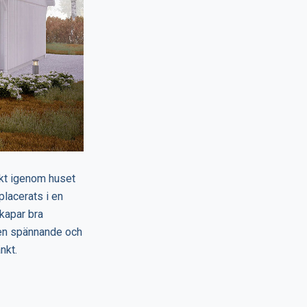
akt igenom huset
placerats i en
kapar bra
e en spännande och
nkt.