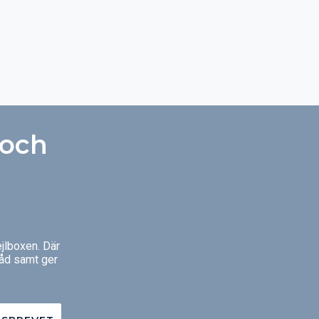
r huset ett
duttryck.
 och
jlboxen. Där
råd samt ger