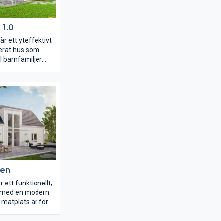
 1.0
 är ett yteffektivt
erat hus som
l barnfamiljer
jut av ett stort
srum i en öppen
lösning. De
en ligger avskilt
med egen toalett –
 eller
ster. Utrustat
gheter och en stor
tstuga gör det till
tiskt hus.
ken
 ett funktionellt,
s med en modern
 matplats är för
lpunkten i huset
t en central