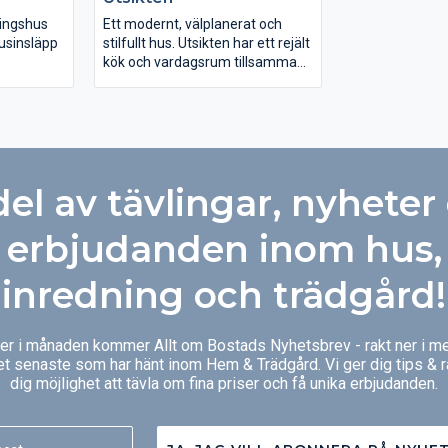
 med rena
färgsättning få
tiska
spännande fasa
ningshus
Ett modernt, välplanerat och
usinsläpp
stilfullt hus. Utsikten har ett rejält
kök och vardagsrum tillsammans
 den stora
i en öppen och ljus planlösning.
goda
Tack vare att det är ett
illtagna
tvåplanshus, är det fullhöjd i alla
delar av det övre planet, vilket
ra rymd åt
ger mycket rymliga sovrum.
lösningen
Huset har en funktionell
del av tävlingar, nyheter
 och
tvättstuga. Från den generöst
 till
tilltagna balkongen på carporten
gemensam
kan man njuta av en fantastisk
erbjudanden inom hus,
 master
utsikt.
irekt ut
inredning och trädgård!
g.
ger i månaden kommer Allt om Bostads Nyhetsbrev - rakt ner i me
et senaste som har hänt inom Hem & Trädgård. Vi ger dig tips & 
dig möjlighet att tävla om fina priser och få unika erbjudanden.