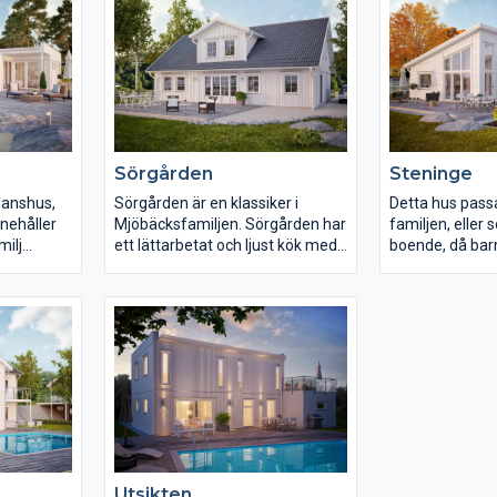
Sörgården
Steninge
lanshus,
Sörgården är en klassiker i
Detta hus passar 
innehåller
Mjöbäcksfamiljen. Sörgården har
familjen, eller
milj
ett lättarbetat och ljust kök med
boende, då barn
fått en
direktkontakt med groventrén.
man vill njuta av
rum och
Ett rymligt vardagsrum med
lättskött och v
é. Mellan
plats för en rejäl soffgrupp.
villaboende. Tr
, finns de
Badavdelningen samt två
100,3 m², så inn
 med
sovrum är avskilda från
som ovan nämn
aktivitetsytorna för lugn och ro.
behöva. Varda
 ändå med
Farstukvisten ger skydd för regn,
dessutom en ta
ning. Lägg
samtidigt som den skapar ett
att huset känn
aktiska
karaktäristiskt utseende som
vad golvytan an
oventré i
kännetecknar denna praktiska
motställda pul
rport.
och omtyckta villa.
varierad panel
Utsikten