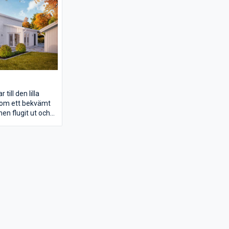
till den lilla
 som ett bekvämt
en flugit ut och
 tillvaron i ett
älplanerat
ots en yta på bara
ehåller det allt
da grupper kan
gsrummet har
khöjd, som gör
s mycket större än
ger. Med hjälp av
pettak och
beklädnad och