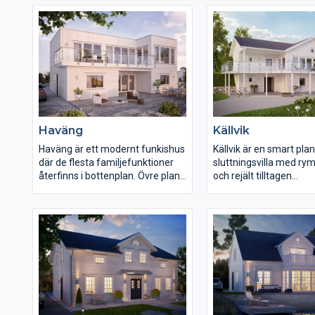
ger möjlighet till ytterligare
ett tvåplanshus, är det f
sovrum, när familjen växer. Huset
alla delar av det övre p
har ett väl tilltaget kök samt en
vilket ger mycket rymli
stor och praktisk tvättstuga.
sovrum. Huset har en f
tvättstuga med plats f
förvaring.
Haväng
Källvik
Haväng är ett modernt funkishus
Källvik är en smart pla
där de flesta familjefunktioner
sluttningsvilla med rym
återfinns i bottenplan. Övre plan
och rejält tilltagen
reserveras till kök, matplats och
umgängesavdelning. M
vardagsrum, samt en generös
stora fönsterpartier på
altan. Detta ger ett mycket
ovanvåningen erbjuds h
modernt uttryck, med
ljusinsläpp till den öpp
djupverkan, tack vare det Z-
ningen. Den stora bal
formade övre planet. De stora
förlänger effektivt
panoramafönstren på övre plan
vardagsrummet på
skapar en extra känsla av rymd.
sommarhalvåret till en h
Bottenplan är på hela 112,9 kvm
stor umgängesyta. Käll
och innefattar fyra sovrum,
utrustat med fyra rejä