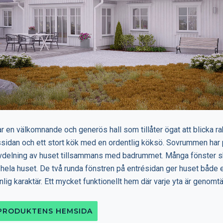
r en välkomnande och generös hall som tillåter ögat att blicka r
dssidan och ett stort kök med en ordentlig köksö. Sovrummen har 
avdelning av huset tillsammans med badrummet. Många fönster s
i hela huset. De två runda fönstren på entrésidan ger huset båd
lig karaktär. Ett mycket funktionellt hem där varje yta är genomtä
 PRODUKTENS HEMSIDA