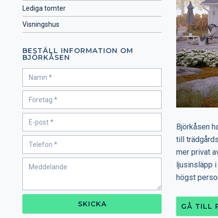
Lediga tomter
Visningshus
BESTÄLL INFORMATION OM
BJÖRKÅSEN
Björkåsen ha
till trädgår
mer privat 
ljusinsläpp 
högst person
SKICKA
GÅ TILL