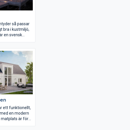
tyder så passar
t bra i kustmiljö,
r en svensk
med olika lokala
 och
s utformning
hela vårt avlånga
ngen är sexdelad,
n modern
mera öppet
 kök, matplats
m. Den generösa
hörn ger svalka
förlänger
ken
en under vår och
 ett funktionellt,
s med en modern
 matplats är för
lpunkten i huset
t en central