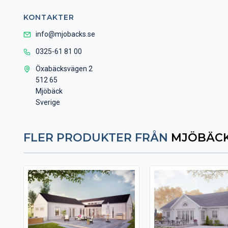
KONTAKTER
info@mjobacks.se
0325-61 81 00
Öxabäcksvägen 2
512 65
Mjöbäck
Sverige
FLER PRODUKTER FRÅN
MJÖBÄCK