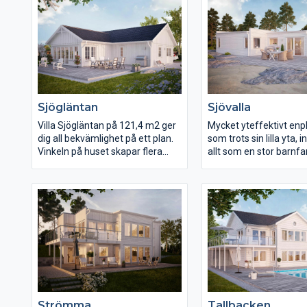
Sjögläntan
Sjövalla
Villa Sjögläntan på 121,4 m2 ger
Mycket yteffektivt enp
dig all bekvämlighet på ett plan.
som trots sin lilla yta, 
Vinkeln på huset skapar flera
allt som en stor barnfa
skyddade uteplatser.
önskar sig. Barnen har 
Vardagsrummet med saxtak
helt egen del, med all
innebär bra rymd. Köket är luftigt
närhet till bad och entr
och ger dig bra utsikt mot
barndel och föräldradel
entrésidan. Sovrummen är
gemensamma ytorna
placerade i en ostörd del av
köksdel, matplats och
huset. Sjögläntan är ett hus för
vardagsrum i fil, men
finsmakare med funktionella
tydlig funktionsuppdel
krav.
också märke till den pr
lösningen med tvätt/gr
direkt anslutning till ca
Strömma
Tallbacken