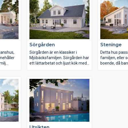
Sörgården
Steninge
lanshus,
Sörgården är en klassiker i
Detta hus passar 
innehåller
Mjöbäcksfamiljen. Sörgården har
familjen, eller
milj
ett lättarbetat och ljust kök med
boende, då barn
fått en
direktkontakt med groventrén.
man vill njuta av
rum och
Ett rymligt vardagsrum med
lättskött och v
é. Mellan
plats för en rejäl soffgrupp.
villaboende. Tr
, finns de
Badavdelningen samt två
100,3 m², så inn
 med
sovrum är avskilda från
som ovan nämn
aktivitetsytorna för lugn och ro.
behöva. Varda
 ändå med
Farstukvisten ger skydd för regn,
dessutom en ta
ning. Lägg
samtidigt som den skapar ett
att huset känn
aktiska
karaktäristiskt utseende som
vad golvytan an
oventré i
kännetecknar denna praktiska
motställda pul
rport.
och omtyckta villa.
varierad panel
Utsikten