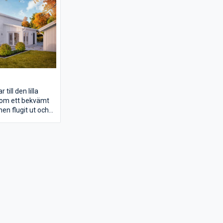
till den lilla
 som ett bekvämt
en flugit ut och
 tillvaron i ett
älplanerat
ots en yta på bara
ehåller det allt
da grupper kan
gsrummet har
khöjd, som gör
s mycket större än
ger. Med hjälp av
pettak och
beklädnad och