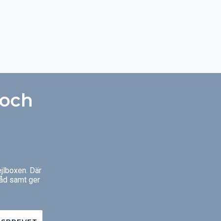
r huset ett
duttryck.
 och
jlboxen. Där
råd samt ger