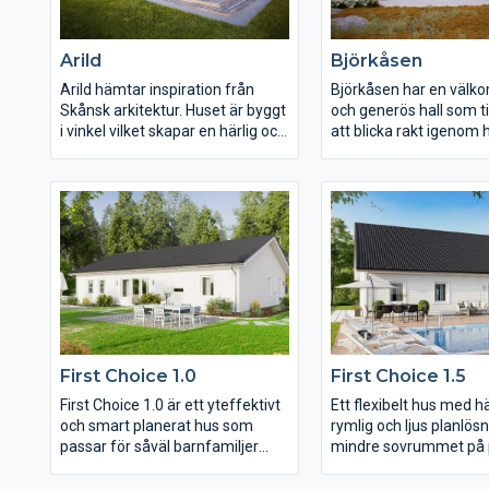
Arild
Björkåsen
Arild hämtar inspiration från
Björkåsen har en väl
Skånsk arkitektur. Huset är byggt
och generös hall som ti
i vinkel vilket skapar en härlig och
att blicka rakt igenom h
skyddad plats på baksidan och
trädgårdssidan och ett 
dess uteplats. Insidan bjuder på
med en ordentlig köksö
öppen och generös yta mellan
Sovrummen har placera
entré, kök, matplats, vardagsrum
mer privat avdelning a
och uteplats. Huset upplevs som
tillsammans med bad
rymligt med tilltagna umgänges-
Många fönster skapar 
ytor. Arild har en mer sluten
ljusinsläpp i hela huset
fasad mot gatan som står i skön
runda fönstren på entr
kontrast mot de öppna, moderna
huset både en spänna
och upp- glasade ytorna ut mot
högst personlig karaktä
trädgården. Husmodellen har
mycket funktionellt h
First Choice 1.0
First Choice 1.5
försetts med ett väl tilltaget
varje yta är genomtänk
tvättrum och gott om
First Choice 1.0 är ett yteffektivt
Ett flexibelt hus med hä
förvaringsmöjligheter.
och smart planerat hus som
rymlig och ljus planlösn
passar för såväl barnfamiljer
mindre sovrummet på 
som äldre par. Njut av ett stort
göras om till en stor ”w
kök och vardagsrum i en öppen
closet”. Allrummet på 