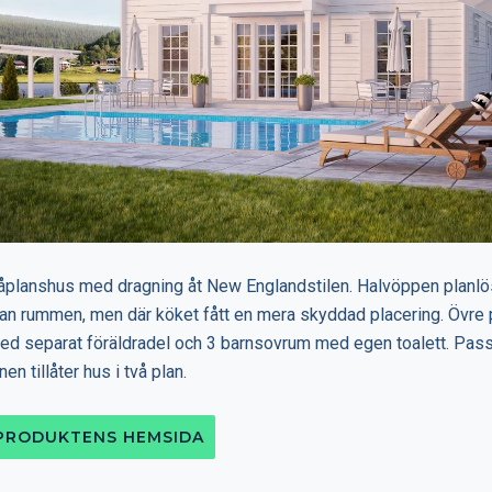
våplanshus med dragning åt New Englandstilen. Halvöppen planl
an rummen, men där köket fått en mera skyddad placering. Övre p
ed separat föräldradel och 3 barnsovrum med egen toalett. Passar 
nen tillåter hus i två plan.
 PRODUKTENS HEMSIDA