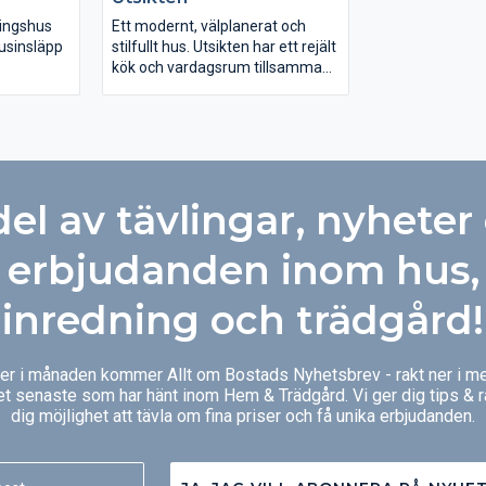
 med rena
färgsättning få
tiska
spännande fasa
ningshus
Ett modernt, välplanerat och
usinsläpp
stilfullt hus. Utsikten har ett rejält
kök och vardagsrum tillsammans
 den stora
i en öppen och ljus planlösning.
goda
Tack vare att det är ett
illtagna
tvåplanshus, är det fullhöjd i alla
delar av det övre planet, vilket
ra rymd åt
ger mycket rymliga sovrum.
lösningen
Huset har en funktionell
del av tävlingar, nyheter
 och
tvättstuga. Från den generöst
 till
tilltagna balkongen på carporten
gemensam
kan man njuta av en fantastisk
erbjudanden inom hus,
 master
utsikt.
irekt ut
inredning och trädgård!
g.
ger i månaden kommer Allt om Bostads Nyhetsbrev - rakt ner i me
et senaste som har hänt inom Hem & Trädgård. Vi ger dig tips & 
dig möjlighet att tävla om fina priser och få unika erbjudanden.