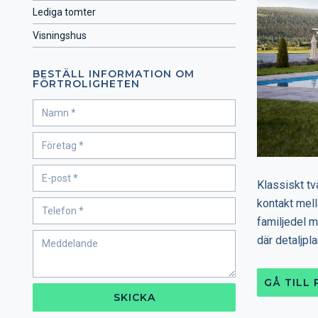
Lediga tomter
Visningshus
BESTÄLL INFORMATION OM
FÖRTROLIGHETEN
Klassiskt t
kontakt mell
familjedel m
där detaljpla
GÅ TILL
SKICKA