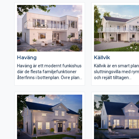
och trevlig planlösning. De
ger möjlighet till ytterl
mindre sovrummen ligger avskilt
sovrum, när familjen v
i en egen del, med egen toalett –
har ett väl tilltaget kö
perfekt för barn eller
stor och praktisk tvätt
övernattande gäster. Utrustat
med flera bra
förvaringsmöjligheter och en stor
funktionell tvättstuga gör det till
ett mycket praktiskt hus.
Haväng
Källvik
Haväng är ett modernt funkishus
Källvik är en smart pla
där de flesta familjefunktioner
sluttningsvilla med rym
återfinns i bottenplan. Övre plan
och rejält tilltagen
reserveras till kök, matplats och
umgängesavdelning. M
vardagsrum, samt en generös
stora fönsterpartier på
altan. Detta ger ett mycket
ovanvåningen erbjuds h
modernt uttryck, med
ljusinsläpp till den öpp
djupverkan, tack vare det Z-
ningen. Den stora bal
formade övre planet. De stora
förlänger effektivt
panoramafönstren på övre plan
vardagsrummet på
skapar en extra känsla av rymd.
sommarhalvåret till en h
Bottenplan är på hela 112,9 kvm
stor umgängesyta. Käll
och innefattar fyra sovrum,
utrustat med fyra rejä