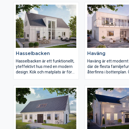
och trevlig planlösning. De
ger möjlighet till ytterl
mindre sovrummen ligger avskilt
sovrum, när familjen v
i en egen del, med egen toalett –
har ett väl tilltaget kö
perfekt för barn eller
stor och praktisk tvätt
övernattande gäster. Utrustat
med flera bra
förvaringsmöjligheter och en stor
funktionell tvättstuga gör det till
ett mycket praktiskt hus.
Hasselbacken
Haväng
Hasselbacken är ett funktionellt,
Haväng är ett modernt
yteffektivt hus med en modern
där de flesta familjefu
design. Kök och matplats är för
återfinns i bottenplan.
de flesta medelpunkten i huset
reserveras till kök, mat
och har här fått en central
vardagsrum, samt en 
placering med ett öppet samspel
altan. Detta ger ett my
med vardagsrummet och
modernt uttryck, med
direktkontakt med uteplats.
djupverkan, tack vare d
Hasselbacken har en tydlig
formade övre planet. D
entrésida som känns
panoramafönstren på 
välkomnande för både boende
skapar en extra känsla
och besökare respektive en
Bottenplan är på hela 
privat sida med uteplats. Huset
och innefattar fyra so