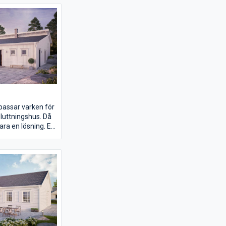
 plan är en ren
 separat
h 3 barnsovrum
. Passar in i alla
ljplanen tillåter
assar varken för
sluttningshus. Då
ara en lösning. En
 finns familjens
ed en central
n, som även
ikt och ljus
ulpettak över
t medger en hög
örstärker också
 allrummet. Tack
a uppdelningen i
 är det tacksamt