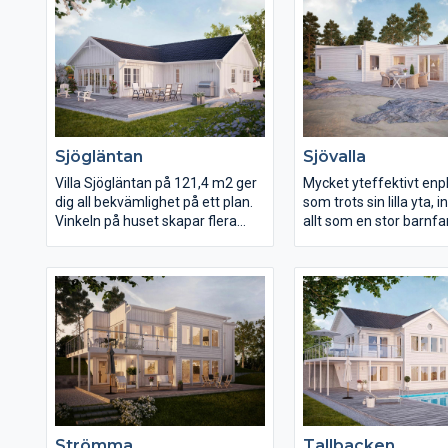
Sjögläntan
Sjövalla
Villa Sjögläntan på 121,4 m2 ger
Mycket yteffektivt enp
dig all bekvämlighet på ett plan.
som trots sin lilla yta, 
Vinkeln på huset skapar flera
allt som en stor barnfa
skyddade uteplatser.
önskar sig. Barnen har 
Vardagsrummet med saxtak
helt egen del, med all
innebär bra rymd. Köket är luftigt
närhet till bad och entr
och ger dig bra utsikt mot
barndel och föräldradel
entrésidan. Sovrummen är
gemensamma ytorna
placerade i en ostörd del av
köksdel, matplats och
huset. Sjögläntan är ett hus för
vardagsrum i fil, men
finsmakare med funktionella
tydlig funktionsuppdel
krav.
också märke till den pr
lösningen med tvätt/gr
direkt anslutning till ca
Strömma
Tallbacken