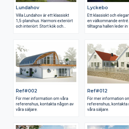
har en funktionell planlösning
klädvård, två badrum s
Lundahov
Lyckebo
som på ett tydligt sätt samspelar
allrum på 30,9 kvm.
med intryck av kvalitet och
Villa Lundahov är ett klassiskt
Ett klassiskt och eleg
design.
1,5-planshus. Harmoni exteriört
en välkomnande entré.
och interiört. Stort kök och
tilltagna hallen leder in t
groventré med ingång till
ljusa vardagsrummet, b
tvättstuga är lösningar som de
samt matsalen. Från d
allra flesta tycker om. Du får ett
når du trädgården via a
hem med bra proportioner i alla
dörrarna. Köket är stor
rum och en sund planlösning
rymligt med tillhörand
med tre sovrum på
Lyckebo är gjord för 
övervåningen. Dessutom får du
med familj och vänner.
spännande ljusinsläpp av
takhöjd på entréplanet
takfönstren i allrummet
huset extra rymd.
Ref#002
Ref#012
För mer information om våra
För mer information o
referenshus, kontakta någon av
referenshus, kontakta
våra säljare.
våra säljare.