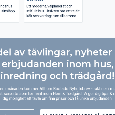
 med rena
färgsättning få
tiska
spännande fasa
ningshus
Ett modernt, välplanerat och
usinsläpp
stilfullt hus. Utsikten har ett rejält
kök och vardagsrum tillsammans
 den stora
i en öppen och ljus planlösning.
goda
Tack vare att det är ett
illtagna
tvåplanshus, är det fullhöjd i alla
delar av det övre planet, vilket
ra rymd åt
ger mycket rymliga sovrum.
lösningen
Huset har en funktionell
del av tävlingar, nyheter
 och
tvättstuga. Från den generöst
 till
tilltagna balkongen på carporten
gemensam
kan man njuta av en fantastisk
erbjudanden inom hus,
 master
utsikt.
irekt ut
inredning och trädgård!
g.
ger i månaden kommer Allt om Bostads Nyhetsbrev - rakt ner i me
et senaste som har hänt inom Hem & Trädgård. Vi ger dig tips & 
dig möjlighet att tävla om fina priser och få unika erbjudanden.