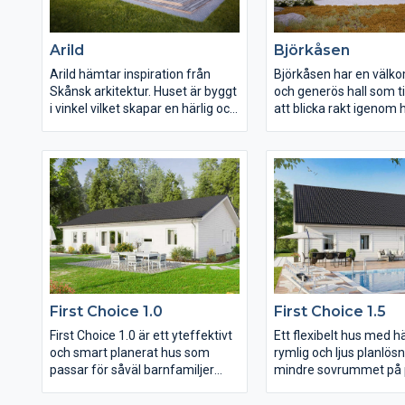
Arild
Björkåsen
Arild hämtar inspiration från
Björkåsen har en väl
Skånsk arkitektur. Huset är byggt
och generös hall som ti
i vinkel vilket skapar en härlig och
att blicka rakt igenom h
skyddad plats på baksidan och
trädgårdssidan och ett 
dess uteplats. Insidan bjuder på
med en ordentlig köksö
öppen och generös yta mellan
Sovrummen har placera
entré, kök, matplats, vardagsrum
mer privat avdelning a
och uteplats. Huset upplevs som
tillsammans med bad
rymligt med tilltagna umgänges-
Många fönster skapar 
ytor. Arild har en mer sluten
ljusinsläpp i hela huset
fasad mot gatan som står i skön
runda fönstren på entr
kontrast mot de öppna, moderna
huset både en spänna
och upp- glasade ytorna ut mot
högst personlig karaktä
trädgården. Husmodellen har
mycket funktionellt h
First Choice 1.0
First Choice 1.5
försetts med ett väl tilltaget
varje yta är genomtänk
tvättrum och gott om
First Choice 1.0 är ett yteffektivt
Ett flexibelt hus med hä
förvaringsmöjligheter.
och smart planerat hus som
rymlig och ljus planlösn
passar för såväl barnfamiljer
mindre sovrummet på 
som äldre par. Njut av ett stort
göras om till en stor ”w
kök och vardagsrum i en öppen
closet”. Allrummet på 