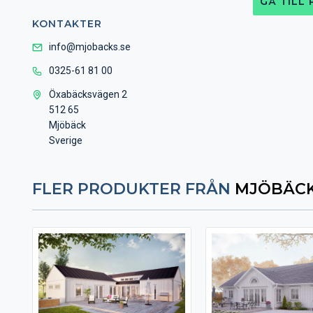
GÅ TILL
KONTAKTER
info@mjobacks.se
0325-61 81 00
Öxabäcksvägen 2
512 65
Mjöbäck
Sverige
FLER PRODUKTER FRÅN
MJÖBÄCK