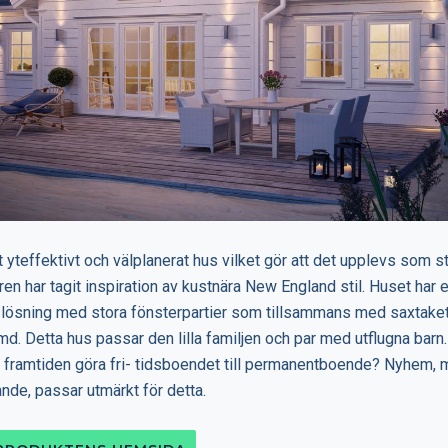
 yteffektivt och välplanerat hus vilket gör att det upplevs som s
ren har tagit inspiration av kustnära New England stil. Huset har 
 lösning med stora fönsterpartier som tillsammans med saxtaket
md. Detta hus passar den lilla familjen och par med utflugna barn
 i framtiden göra fri- tidsboendet till permanentboende? Nyhem, 
ande, passar utmärkt för detta.