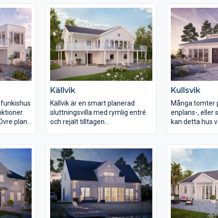
igare
ett tvåplanshus, är det fullhöjd i
placering. Övre
äxer. Huset
alla delar av det övre planet,
familjedel med
k samt en
vilket ger mycket rymliga
föräldradel oc
stuga.
sovrum. Huset har en funktionell
med egen toalett
tvättstuga med plats för
miljöer, där deta
förvaring.
hus i två plan.
Källvik
Kullsvik
 funkishus
Källvik är en smart planerad
Många tomter p
nktioner
sluttningsvilla med rymlig entré
enplans-, eller 
 Övre plan
och rejält tilltagen
kan detta hus v
plats och
umgängesavdelning. Med sina
halv trappa upp
generös
stora fönsterpartier på
sovavdelning m
cket
ovanvåningen erbjuds härligt
allrumsfunktio
ljusinsläpp till den öppna planlös-
öppnar upp för s
et Z-
ningen. Den stora balkongen
genom huset. P
e stora
förlänger effektivt
vardagsrumme
övre plan
vardagsrummet på
rumshöjd och f
 av rymd.
sommarhalvåret till en här- ligt
sambandet med
112,9 kvm
stor umgängesyta. Källvik är
vare den tydlig
vrum,
utrustat med fyra rejäla sovrum
två huskroppar,