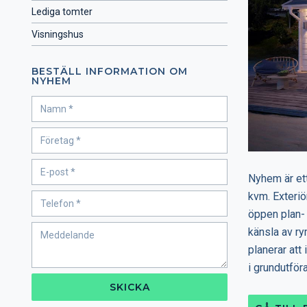
Lediga tomter
Visningshus
BESTÄLL INFORMATION OM
NYHEM
Nyhem är ett
kvm. Exteriö
öppen plan-
känsla av ry
planerar att
i grundutför
SKICKA