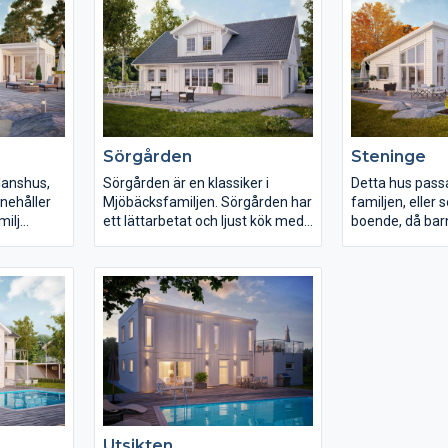
Sörgården
Steninge
lanshus,
Sörgården är en klassiker i
Detta hus passar 
innehåller
Mjöbäcksfamiljen. Sörgården har
familjen, eller
milj
ett lättarbetat och ljust kök med
boende, då barn
fått en
direktkontakt med groventrén.
man vill njuta av
rum och
Ett rymligt vardagsrum med
lättskött och v
é. Mellan
plats för en rejäl soffgrupp.
villaboende. Tr
, finns de
Badavdelningen samt två
100,3 m², så inn
 med
sovrum är avskilda från
som ovan nämn
aktivitetsytorna för lugn och ro.
behöva. Varda
 ändå med
Farstukvisten ger skydd för regn,
dessutom en ta
ning. Lägg
samtidigt som den skapar ett
att huset känn
aktiska
karaktäristiskt utseende som
vad golvytan an
oventré i
kännetecknar denna praktiska
motställda pul
rport.
och omtyckta villa.
varierad panel
Utsikten