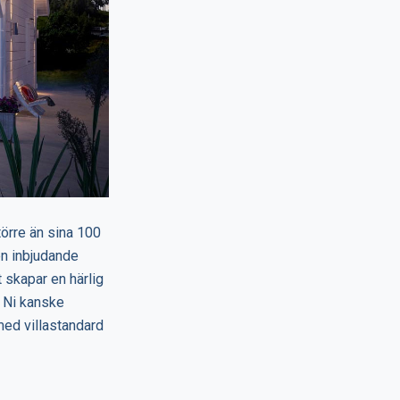
törre än sina 100
en inbjudande
 skapar en härlig
. Ni kanske
med villastandard