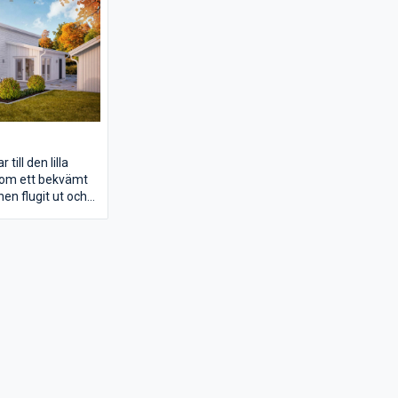
till den lilla
 som ett bekvämt
en flugit ut och
 tillvaron i ett
älplanerat
ots en yta på bara
ehåller det allt
da grupper kan
gsrummet har
khöjd, som gör
s mycket större än
ger. Med hjälp av
pettak och
beklädnad och