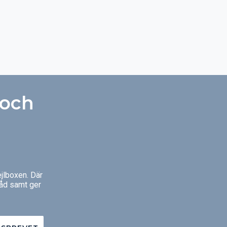
r huset ett
duttryck.
 och
jlboxen. Där
råd samt ger