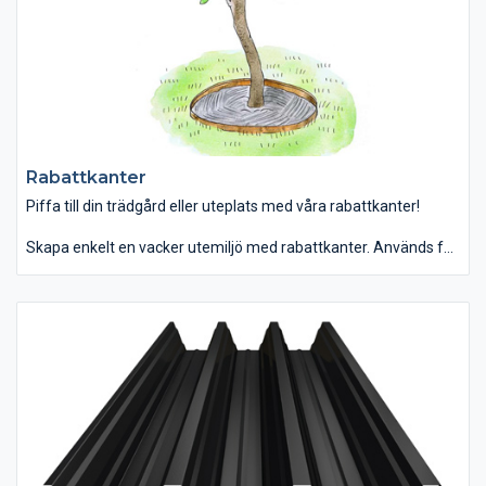
Rabattkanter
Piffa till din trädgård eller uteplats med våra rabattkanter!
Skapa enkelt en vacker utemiljö med rabattkanter. Används för
att avgränsa olika material, förhindra inväxning av gräs,
markera entréns grusgång, runt buskar och träd, kantstöd med
mera.
Tillverkas i varmförzinkad stålplåt som oxiderar i en ljusgrå färg
eller kallvalsad stålplåt som rostar vackert brunt. Välj till
hörnplåtar, skarvplåtar, runda former eller andra material.
Tillverkas i olika höjder och tjocklekar.