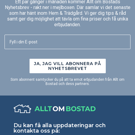
Ett par gånger i månaden kommer Allt om Bostads
Nyhetsbrev - rakt ner i mejlboxen. Där samlar vi det senaste
som har hänt inom Hem & Trädgård. Vi ger dig tips & råd
samt ger dig möjlighet att tävla om fina priser och få unika
erbjudanden.
JA, JAG VILL ABONNERA PÅ
NYHETSBREVET
Som abonnent samtycker du på att ta emot erbjudanden från Allt om
Bostad och dess partners.
Du kan få alla uppdateringar och
kontakta oss på: