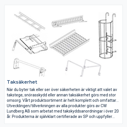
detaljer till detta som kan tänkas! För att underlätta
monteringen och så bockar vi till rännkrokarna till en rimlig
kostnad. Det räcker med att du har räknat ut takets vinkel i
grader som en ritning eller som en modell.
Taksäkerhet
När du byter tak eller ser över säkerheten är viktigt att valet av
takstege, snörasskydd eller annan taksäkerhet görs med stor
omsorg. Vårt produktsortiment är helt komplett och omfattar
även stegar i aluminium, vilket betyder att vi är en
Utvecklingen/tillverkningen av alla produkter görs av CW
fullsortiments leverantör/grossist av takskyddsanordningar.
Lundberg AB som arbetat med takskyddsanordningar i över 20
år. Produkterna är självklart certifierade av SP och uppfyller
kraven i gällande Nybyggnadsregler.