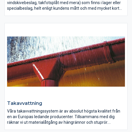
vindskivebeslag, takfotsplåt med mera) som finns i lager eller
specialbeslag, helt enligt kundens mått och med mycket kort
leveranstid. Material som används är lackerad tunnplåt,
varmförzinkad, aluzink, rostfritt, aluminium eller kallvalsat. Allt
finns i olika tjocklekar och storlekar.
Välj bland ett 10-tal kulörer som är lagervara.
Takavvattning
Våra takavvattningssystem är av absolut högsta kvalitet från
en av Europas ledande producenter. Tillsammans med dig
räknar vi ut materialåtgång av hängrännor och stuprör.
Vi lagerhåller flera färger och dimensioner/längder samt alla