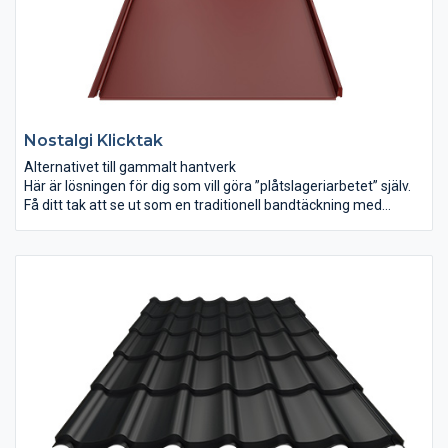
Nostalgi Klicktak
Alternativet till gammalt hantverk
Här är lösningen för dig som vill göra ”plåtslageriarbetet” själv.
Få ditt tak att se ut som en traditionell bandtäckning med
modern teknik. Plåtarna tillverkas i flera kulörer och i hela
längder, precis som du vill ha det.