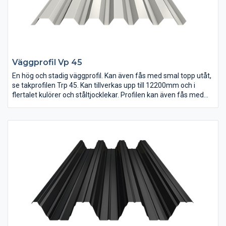
Väggprofil Vp 45
En hög och stadig väggprofil. Kan även fås med smal topp utåt,
se takprofilen Trp 45. Kan tillverkas upp till 12200mm och i
flertalet kulörer och ståltjocklekar. Profilen kan även fås med
den smala toppen utåt som färgbelagd sida.