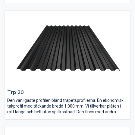
Trp 20
Den vanligaste profilen bland trapetsprofilerna. En ekonomisk
takprofil med täckande bredd 1 000 mm. Vi tillverkar plåten i
rätt längd och helt utan spillkostnad! Den finns med andra
beläggningssystem, flera kulörer och ståltjocklekar att välja på.
Antikondensbeläggning finns också som tillval.