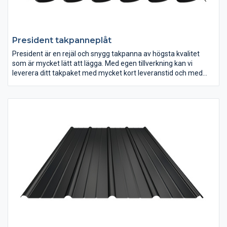
President takpanneplåt
President är en rejäl och snygg takpanna av högsta kvalitet
som är mycket lätt att lägga. Med egen tillverkning kan vi
leverera ditt takpaket med mycket kort leveranstid och med
plåtarna i exakta längder, måttanpassade för ditt tak och utan
skarvar!
– President tillverkas av stålplåt i flera kulörer och tjocklekar.
– Mycket kort leveranstid!
– Lätt att lägga!
– Täckande bredd: 1050 mm.