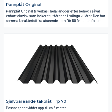
Pannplåt Original
Pannplåt Original tillverkas i hela längder efter behov, i såväl
enbart aluzink som lackerat utförande i många kulörer. Den har
samma karakteristiska utseende som för 50 år sedan fast nu
med större täckande bredd. Överlappet är försett med både
rejält vattenlås samt en kapillärbrytande rilla i plåten.
Både renoveringsobjekt och nybyggnader projekteras med de
”nygamla” efterfrågade profilerna för tak och fasader. Kan
även tillverkas utan de små rillorna i mitten.
Självbäreande takplåt Trp 70
Passar spännvidder upp till ca 5 meter.