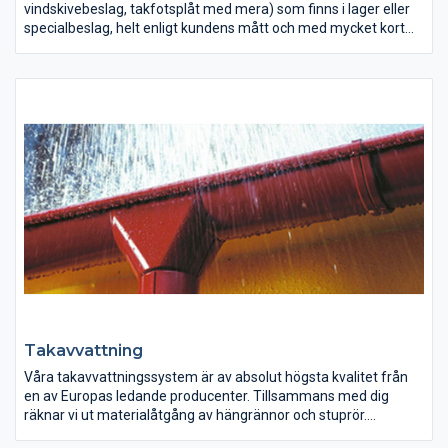
vindskivebeslag, takfotsplåt med mera) som finns i lager eller
specialbeslag, helt enligt kundens mått och med mycket kort
leveranstid. Material som används är lackerad tunnplåt,
varmförzinkad, aluzink, rostfritt, aluminium eller kallvalsat. Allt
finns i olika tjocklekar och storlekar.
Välj bland ett 10-tal kulörer som är lagervara.
Takavvattning
Våra takavvattningssystem är av absolut högsta kvalitet från
en av Europas ledande producenter. Tillsammans med dig
räknar vi ut materialåtgång av hängrännor och stuprör.
Vi lagerhåller flera färger och dimensioner/längder samt alla