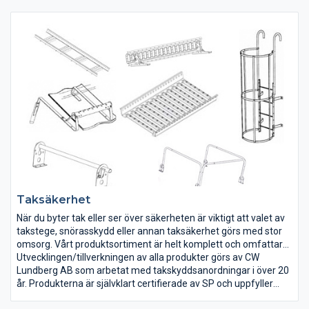
detaljer till detta som kan tänkas! För att underlätta
monteringen och så bockar vi till rännkrokarna till en rimlig
kostnad. Det räcker med att du har räknat ut takets vinkel i
grader som en ritning eller som en modell.
Taksäkerhet
När du byter tak eller ser över säkerheten är viktigt att valet av
takstege, snörasskydd eller annan taksäkerhet görs med stor
omsorg. Vårt produktsortiment är helt komplett och omfattar
även stegar i aluminium, vilket betyder att vi är en
Utvecklingen/tillverkningen av alla produkter görs av CW
fullsortiments leverantör/grossist av takskyddsanordningar.
Lundberg AB som arbetat med takskyddsanordningar i över 20
år. Produkterna är självklart certifierade av SP och uppfyller
kraven i gällande Nybyggnadsregler.