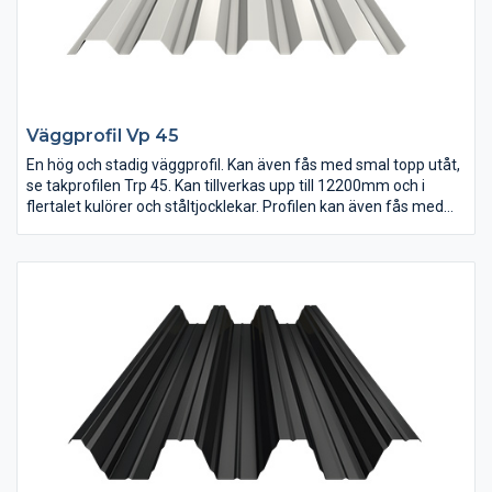
Väggprofil Vp 45
En hög och stadig väggprofil. Kan även fås med smal topp utåt,
se takprofilen Trp 45. Kan tillverkas upp till 12200mm och i
flertalet kulörer och ståltjocklekar. Profilen kan även fås med
den smala toppen utåt som färgbelagd sida.