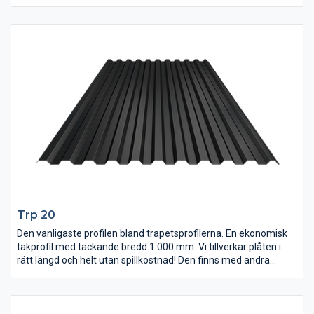
Trp 20
Den vanligaste profilen bland trapetsprofilerna. En ekonomisk
takprofil med täckande bredd 1 000 mm. Vi tillverkar plåten i
rätt längd och helt utan spillkostnad! Den finns med andra
beläggningssystem, flera kulörer och ståltjocklekar att välja på.
Antikondensbeläggning finns också som tillval.