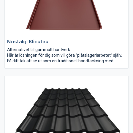
Nostalgi Klicktak
Alternativet till gammalt hantverk
Här är lösningen för dig som vill göra ”plåtslageriarbetet” själv.
Få ditt tak att se ut som en traditionell bandtäckning med
modern teknik. Plåtarna tillverkas i flera kulörer och i hela
längder, precis som du vill ha det.