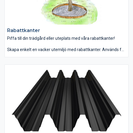
Rabattkanter
Piffa till din trädgård eller uteplats med våra rabattkanter!
Skapa enkelt en vacker utemiljö med rabattkanter. Används för
att avgränsa olika material, förhindra inväxning av gräs,
markera entréns grusgång, runt buskar och träd, kantstöd med
mera.
Tillverkas i varmförzinkad stålplåt som oxiderar i en ljusgrå färg
eller kallvalsad stålplåt som rostar vackert brunt. Välj till
hörnplåtar, skarvplåtar, runda former eller andra material.
Tillverkas i olika höjder och tjocklekar.