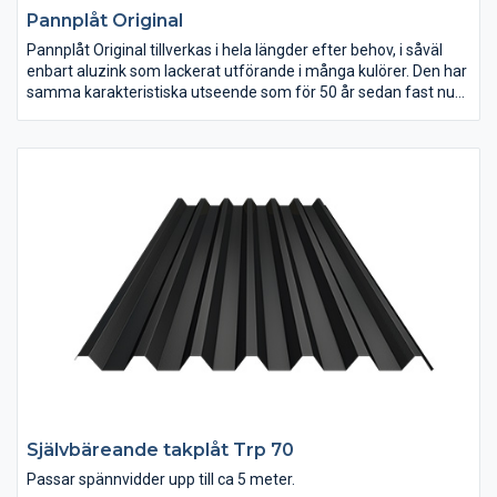
Pannplåt Original
Pannplåt Original tillverkas i hela längder efter behov, i såväl
enbart aluzink som lackerat utförande i många kulörer. Den har
samma karakteristiska utseende som för 50 år sedan fast nu
med större täckande bredd. Överlappet är försett med både
rejält vattenlås samt en kapillärbrytande rilla i plåten.
Både renoveringsobjekt och nybyggnader projekteras med de
”nygamla” efterfrågade profilerna för tak och fasader. Kan
även tillverkas utan de små rillorna i mitten.
Självbäreande takplåt Trp 70
Passar spännvidder upp till ca 5 meter.