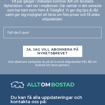
Ett par gånger i månaden kommer Allt om Bostads
Nyhetsbrev - rakt ner i mejlboxen. Där samlar vi det senaste
som har hänt inom Hem & Trädgård. Vi ger dig tips & råd
samt ger dig möjlighet att tävla om fina priser och få unika
erbjudanden.
JA, JAG VILL ABONNERA PÅ
NYHETSBREVET
Som abonnent samtycker du på att ta emot erbjudanden från Allt om
Bostad och dess partners.
Du kan få alla uppdateringar och
kontakta oss på: