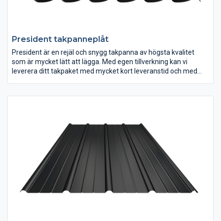
President takpanneplåt
President är en rejäl och snygg takpanna av högsta kvalitet
som är mycket lätt att lägga. Med egen tillverkning kan vi
leverera ditt takpaket med mycket kort leveranstid och med
plåtarna i exakta längder, måttanpassade för ditt tak och utan
skarvar!
– President tillverkas av stålplåt i flera kulörer och tjocklekar.
– Mycket kort leveranstid!
– Lätt att lägga!
– Täckande bredd: 1050 mm.