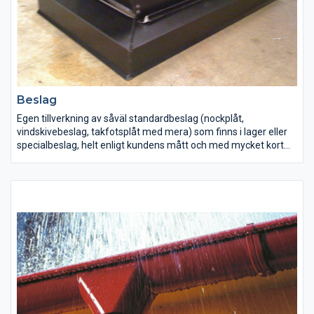
Beslag
Egen tillverkning av såväl standardbeslag (nockplåt,
vindskivebeslag, takfotsplåt med mera) som finns i lager eller
specialbeslag, helt enligt kundens mått och med mycket kort
leveranstid. Material som används är lackerad tunnplåt,
varmförzinkad, aluzink, rostfritt, aluminium eller kallvalsat. Allt
finns i olika tjocklekar och storlekar.
Välj bland ett 10-tal kulörer som är lagervara.