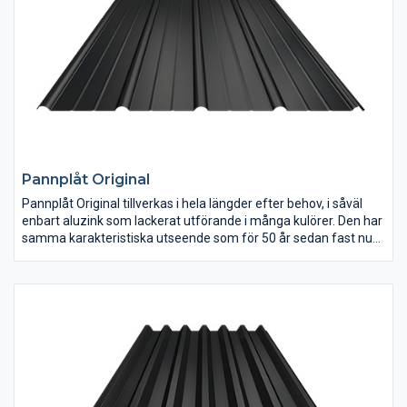
– Täckande bredd: 1050 mm.
Pannplåt Original
Pannplåt Original tillverkas i hela längder efter behov, i såväl
enbart aluzink som lackerat utförande i många kulörer. Den har
samma karakteristiska utseende som för 50 år sedan fast nu
med större täckande bredd. Överlappet är försett med både
rejält vattenlås samt en kapillärbrytande rilla i plåten.
Både renoveringsobjekt och nybyggnader projekteras med de
”nygamla” efterfrågade profilerna för tak och fasader. Kan
även tillverkas utan de små rillorna i mitten.