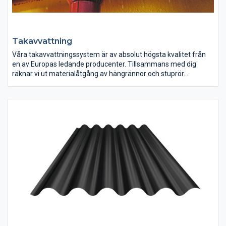
Takavvattning
Våra takavvattningssystem är av absolut högsta kvalitet från
en av Europas ledande producenter. Tillsammans med dig
räknar vi ut materialåtgång av hängrännor och stuprör.
Vi lagerhåller flera färger och dimensioner/längder samt alla
detaljer till detta som kan tänkas! För att underlätta
monteringen och så bockar vi till rännkrokarna till en rimlig
kostnad. Det räcker med att du har räknat ut takets vinkel i
grader som en ritning eller som en modell.