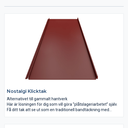
Nostalgi Klicktak
Alternativet till gammalt hantverk
Här är lösningen för dig som vill göra ”plåtslageriarbetet” själv.
Få ditt tak att se ut som en traditionell bandtäckning med
modern teknik. Plåtarna tillverkas i flera kulörer och i hela
längder, precis som du vill ha det.