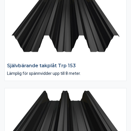
eller kallvalsad stålplåt som rostar vackert brunt. Välj till
hörnplåtar, skarvplåtar, runda former eller andra material.
Tillverkas i olika höjder och tjocklekar.
Självbärande takplåt Trp 153
Lämplig för spännvidder upp till 8 meter.