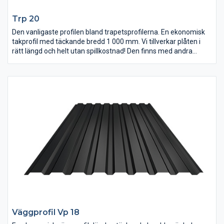
Trp 20
Den vanligaste profilen bland trapetsprofilerna. En ekonomisk
takprofil med täckande bredd 1 000 mm. Vi tillverkar plåten i
rätt längd och helt utan spillkostnad! Den finns med andra
beläggningssystem, flera kulörer och ståltjocklekar att välja på.
Antikondensbeläggning finns också som tillval.
Väggprofil Vp 18