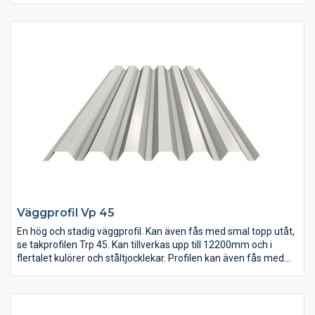
Väggprofil Vp 45
En hög och stadig väggprofil. Kan även fås med smal topp utåt,
se takprofilen Trp 45. Kan tillverkas upp till 12200mm och i
flertalet kulörer och ståltjocklekar. Profilen kan även fås med
den smala toppen utåt som färgbelagd sida.