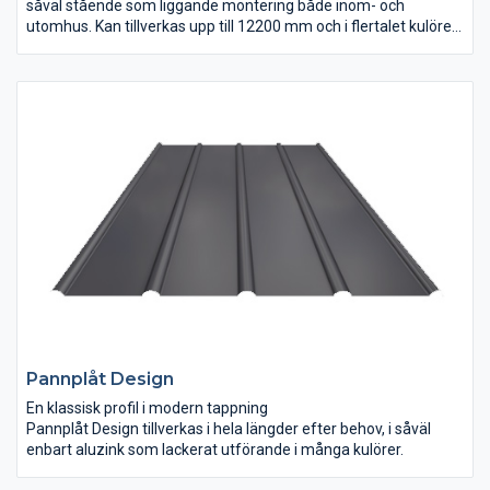
såväl stående som liggande montering både inom- och
utomhus. Kan tillverkas upp till 12200 mm och i flertalet kulörer
och ståltjocklekar.
Pannplåt Design
En klassisk profil i modern tappning
Pannplåt Design tillverkas i hela längder efter behov, i såväl
enbart aluzink som lackerat utförande i många kulörer.