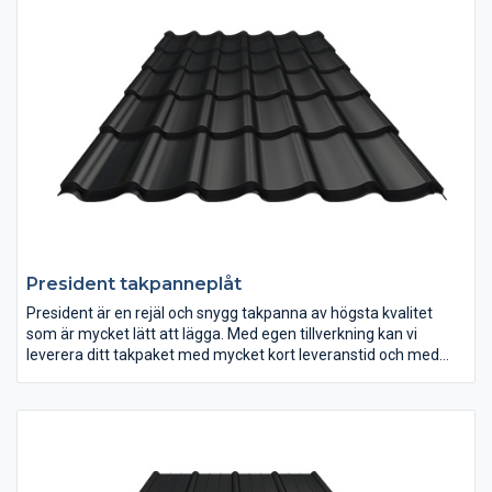
President takpanneplåt
President är en rejäl och snygg takpanna av högsta kvalitet
som är mycket lätt att lägga. Med egen tillverkning kan vi
leverera ditt takpaket med mycket kort leveranstid och med
plåtarna i exakta längder, måttanpassade för ditt tak och utan
skarvar!
– President tillverkas av stålplåt i flera kulörer och tjocklekar.
– Mycket kort leveranstid!
– Lätt att lägga!