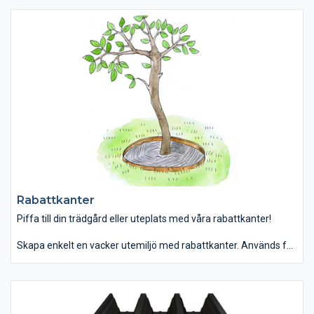
Rabattkanter
Piffa till din trädgård eller uteplats med våra rabattkanter!
Skapa enkelt en vacker utemiljö med rabattkanter. Används för
att avgränsa olika material, förhindra inväxning av gräs,
markera entréns grusgång, runt buskar och träd, kantstöd med
mera.
Tillverkas i varmförzinkad stålplåt som oxiderar i en ljusgrå färg