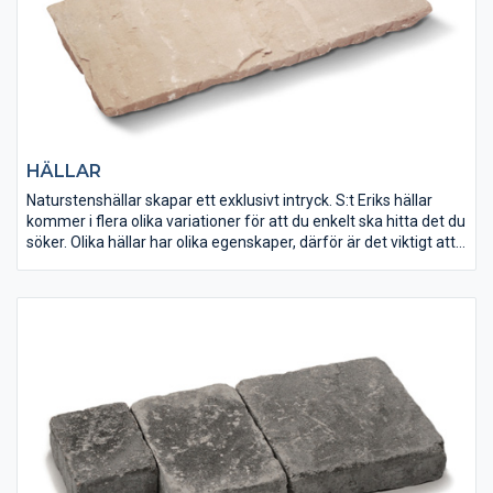
HÄLLAR
Naturstenshällar skapar ett exklusivt intryck. S:t Eriks hällar
kommer i flera olika variationer för att du enkelt ska hitta det du
söker. Olika hällar har olika egenskaper, därför är det viktigt att
välja rätt material för ändamålet. Granit är okänsligt för
halkbekämpning med tösalt och passar på gångvägar och i
trappor, medan kalksten vittrar sönder av salt. Tänk också på
att slipade, polerade eller sågade plattor blir hala vid väta.