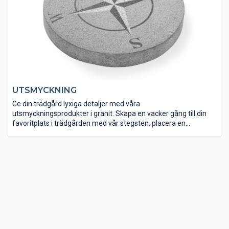
UTSMYCKNING
Ge din trädgård lyxiga detaljer med våra
utsmyckningsprodukter i granit. Skapa en vacker gång till din
favoritplats i trädgården med vår stegsten, placera en
granitbänk där du kan sitta och njuta av trädgårdens vackra
miljö eller ge poolen det där lyxiga avslutet som bara granit kan
skapa. Granit är ett tidlöst material och kommer i många
former och nyanser och ger dig en lyxig prägel på
anläggningen.