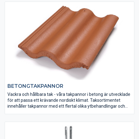
BETONGTAKPANNOR
Vackra och hållbara tak - våra takpannor i betong är utvecklade
för att passa ett krävande nordiskt klimat. Taksortimentet
innehåller takpannor med ett flertal olika ytbehandlingar och
smakfulla färger. Allt för att lyfta fram och skydda ditt hus på
bästa sätt.