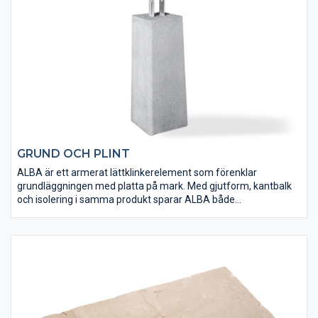
GRUND OCH PLINT
ALBA är ett armerat lättklinkerelement som förenklar
grundläggningen med platta på mark. Med gjutform, kantbalk
och isolering i samma produkt sparar ALBA både
arbetsinsatser, betong och armering. G-sockeln passar utmärkt
vid grundläggning av enklare byggnader som t ex garage och
förråd. Plintar lämpar sig för grundläggning av mindre
träbyggen och finns i olika höjder, med fastjärn och med
ställbar stolpsko.