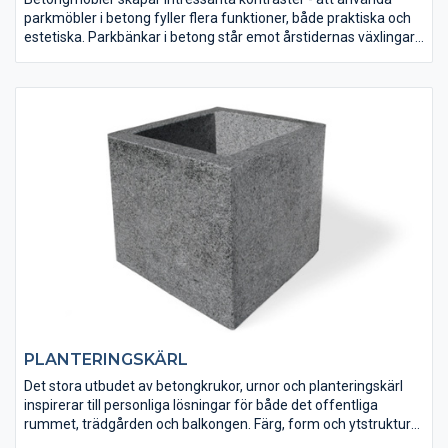
parkmöbler i betong fyller flera funktioner, både praktiska och
estetiska. Parkbänkar i betong står emot årstidernas växlingar
och materialet förblir starkt och opåverkat. Och även om
betong är ett naturmaterial bryter det av mot den övriga
omgivningen i parker och trädgårdar och skapar intressanta
kontraster som tilltalar.
PLANTERINGSKÄRL
Det stora utbudet av betongkrukor, urnor och planteringskärl
inspirerar till personliga lösningar för både det offentliga
rummet, trädgården och balkongen. Färg, form och ytstruktur
kan göra stor skillnad och på ett enkelt sätt utsmycka och bidra