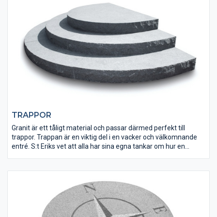
villaträdgård med gångplattor av betong eller natursten.
TRAPPOR
Granit är ett tåligt material och passar därmed perfekt till
trappor. Trappan är en viktig del i en vacker och välkomnande
entré. S:t Eriks vet att alla har sina egna tankar om hur en
perfekt entré ska se ut, så låt oss hjälpa dig att förverkliga dina
planer.