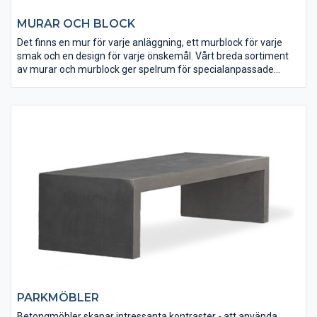
MURAR OCH BLOCK
Det finns en mur för varje anläggning, ett murblock för varje
smak och en design för varje önskemål. Vårt breda sortiment
av murar och murblock ger spelrum för specialanpassade
lösningar. Här finns system av murblock som stöttar, markerar
och binder samman skilda rum till en väl fungerande
utomhusmiljö.
PARKMÖBLER
Betongmöbler skapar intressanta kontraster - att använda