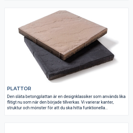
till en helhet. Flera av de stora betongkrukorna har även
tillhörande insatser i glasfiber för ett snabbt och smidigt
växtbyte.
PLATTOR
Den släta betongplattan är en designklassiker som används lika
flitigt nu som när den började tillverkas. Vi varierar kanter,
struktur och mönster för att du ska hitta funktionella
beläggningar för alla tillfällen. Det är många faktorer att ta
hänsyn till när det gäller val av markbeläggning. Hos oss finner
du många möjligheter oavsett om du planerar för en offentlig
mötesplats med beläggning av markplattor eller en privat