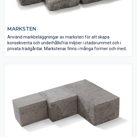
MARKSTEN
Använd markbeläggningar av marksten för att skapa
konsekventa och underhållsfria miljöer i stadsrummet och i
privata trädgårdar. Markstenar finns i många former och med
olika ytstrukturer och kantutföranden och det är lätt att hitta sin
personliga favorit. Markera, avgränsa eller bind ihop ytan med
olika kulörer och mönsterläggningar för att få ett intressant och
spännande resultat.