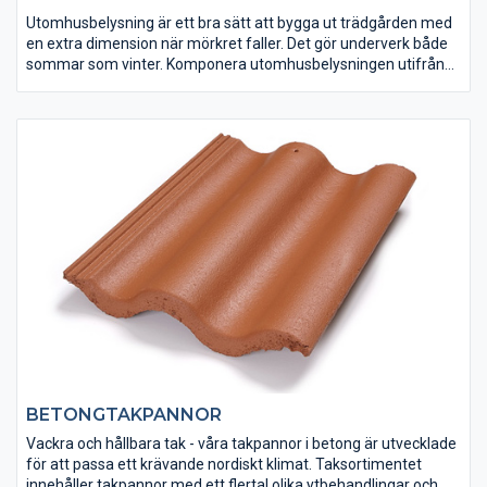
Utomhusbelysning är ett bra sätt att bygga ut trädgården med
en extra dimension när mörkret faller. Det gör underverk både
sommar som vinter. Komponera utomhusbelysningen utifrån
dina och platsens specifika behov.
BETONGTAKPANNOR
Vackra och hållbara tak - våra takpannor i betong är utvecklade
för att passa ett krävande nordiskt klimat. Taksortimentet
innehåller takpannor med ett flertal olika ytbehandlingar och