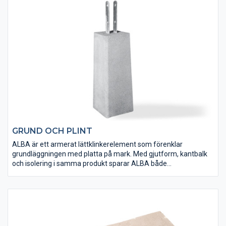
GRUND OCH PLINT
ALBA är ett armerat lättklinkerelement som förenklar
grundläggningen med platta på mark. Med gjutform, kantbalk
och isolering i samma produkt sparar ALBA både
arbetsinsatser, betong och armering. G-sockeln passar utmärkt
vid grundläggning av enklare byggnader som t ex garage och
förråd. Plintar lämpar sig för grundläggning av mindre
träbyggen och finns i olika höjder, med fastjärn och med
ställbar stolpsko.