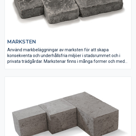
MARKSTEN
Använd markbeläggningar av marksten för att skapa
konsekventa och underhållsfria miljöer i stadsrummet och i
privata trädgårdar. Markstenar finns i många former och med
olika ytstrukturer och kantutföranden och det är lätt att hitta sin
personliga favorit. Markera, avgränsa eller bind ihop ytan med
olika kulörer och mönsterläggningar för att få ett intressant och
spännande resultat.