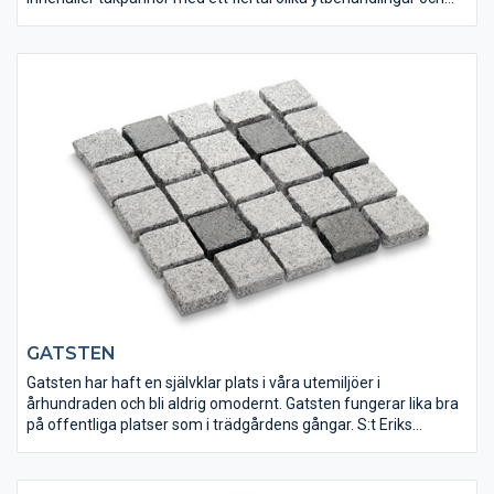
smakfulla färger. Allt för att lyfta fram och skydda ditt hus på
bästa sätt.
GATSTEN
Gatsten har haft en självklar plats i våra utemiljöer i
århundraden och bli aldrig omodernt. Gatsten fungerar lika bra
på offentliga platser som i trädgårdens gångar. S:t Eriks
erbjuder ett stort sortiment av svensk, portugisisk och asiatisk
gatsten i en stor variation av färger.