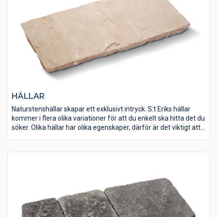
HÄLLAR
Naturstenshällar skapar ett exklusivt intryck. S:t Eriks hällar
kommer i flera olika variationer för att du enkelt ska hitta det du
söker. Olika hällar har olika egenskaper, därför är det viktigt att
välja rätt material för ändamålet. Granit är okänsligt för
halkbekämpning med tösalt och passar på gångvägar och i
trappor, medan kalksten vittrar sönder av salt. Tänk också på
att slipade, polerade eller sågade plattor blir hala vid väta.