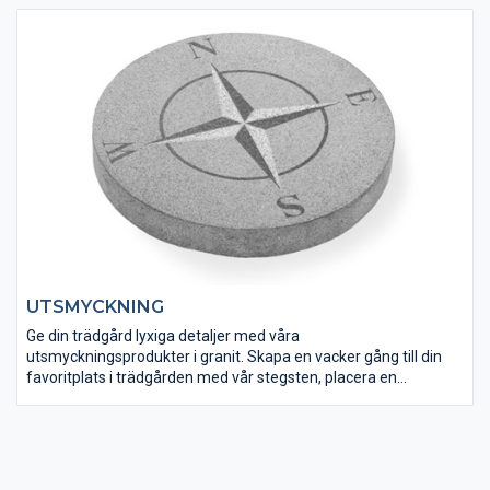
UTSMYCKNING
Ge din trädgård lyxiga detaljer med våra
utsmyckningsprodukter i granit. Skapa en vacker gång till din
favoritplats i trädgården med vår stegsten, placera en
granitbänk där du kan sitta och njuta av trädgårdens vackra
miljö eller ge poolen det där lyxiga avslutet som bara granit kan
skapa. Granit är ett tidlöst material och kommer i många
former och nyanser och ger dig en lyxig prägel på
anläggningen.