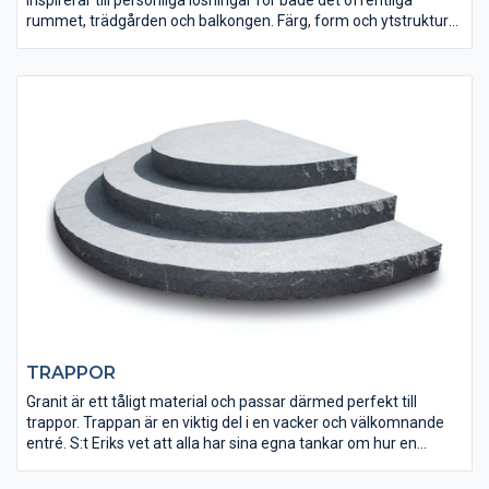
rummet, trädgården och balkongen. Färg, form och ytstruktur
kan göra stor skillnad och på ett enkelt sätt utsmycka och bidra
till en helhet. Flera av de stora betongkrukorna har även
tillhörande insatser i glasfiber för ett snabbt och smidigt
växtbyte.
TRAPPOR
Granit är ett tåligt material och passar därmed perfekt till
trappor. Trappan är en viktig del i en vacker och välkomnande
entré. S:t Eriks vet att alla har sina egna tankar om hur en
perfekt entré ska se ut, så låt oss hjälpa dig att förverkliga dina
planer.