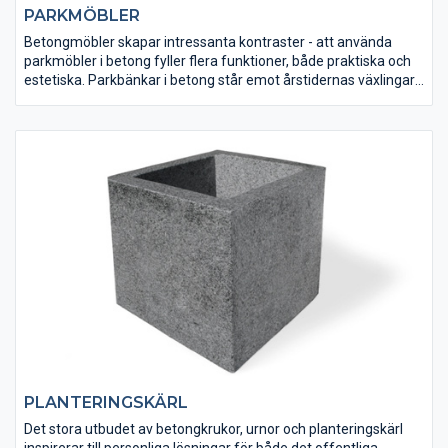
PARKMÖBLER
Betongmöbler skapar intressanta kontraster - att använda
parkmöbler i betong fyller flera funktioner, både praktiska och
estetiska. Parkbänkar i betong står emot årstidernas växlingar
och materialet förblir starkt och opåverkat. Och även om
betong är ett naturmaterial bryter det av mot den övriga
omgivningen i parker och trädgårdar och skapar intressanta
kontraster som tilltalar.
PLANTERINGSKÄRL
Det stora utbudet av betongkrukor, urnor och planteringskärl
inspirerar till personliga lösningar för både det offentliga