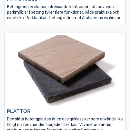
Betongmöbler skapar intressanta kontraster - att använda
parkmöbler i betong fyller flera funktioner, både praktiska och
estetiska. Parkbänkar i betong står emot årstidernas växlingar
och materialet förblir starkt och opåverkat. Och även om
betong är ett naturmaterial bryter det av mot den övriga
omgivningen i parker och trädgårdar och skapar intressanta
kontraster som tilltalar.
PLATTOR
Den släta betongplattan är en designklassiker som används lika
flitigt nu som när den började tillverkas. Vi varierar kanter,
struktur och mönster för att du ska hitta funktionella