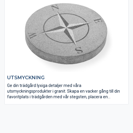
UTSMYCKNING
Ge din trädgård lyxiga detaljer med våra
utsmyckningsprodukter i granit. Skapa en vacker gång till din
favoritplats i trädgården med vår stegsten, placera en
granitbänk där du kan sitta och njuta av trädgårdens vackra
miljö eller ge poolen det där lyxiga avslutet som bara granit kan
skapa. Granit är ett tidlöst material och kommer i många
former och nyanser och ger dig en lyxig prägel på
anläggningen.