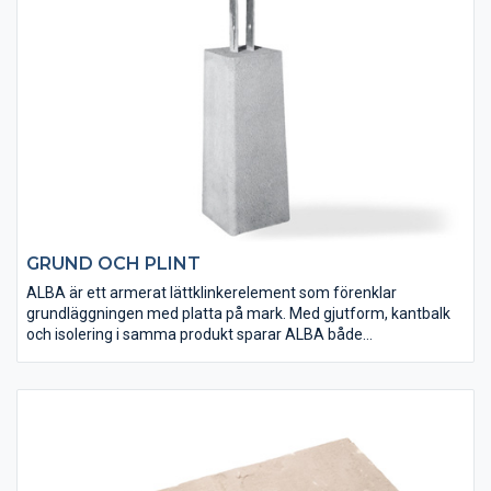
GRUND OCH PLINT
ALBA är ett armerat lättklinkerelement som förenklar
grundläggningen med platta på mark. Med gjutform, kantbalk
och isolering i samma produkt sparar ALBA både
arbetsinsatser, betong och armering. G-sockeln passar utmärkt
vid grundläggning av enklare byggnader som t ex garage och
förråd. Plintar lämpar sig för grundläggning av mindre
träbyggen och finns i olika höjder, med fastjärn och med
ställbar stolpsko.