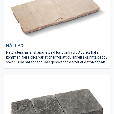
HÄLLAR
Naturstenshällar skapar ett exklusivt intryck. S:t Eriks hällar
kommer i flera olika variationer för att du enkelt ska hitta det du
söker. Olika hällar har olika egenskaper, därför är det viktigt att
välja rätt material för ändamålet. Granit är okänsligt för
halkbekämpning med tösalt och passar på gångvägar och i
trappor, medan kalksten vittrar sönder av salt. Tänk också på
att slipade, polerade eller sågade plattor blir hala vid väta.