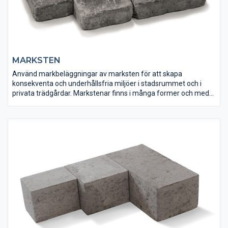
MARKSTEN
Använd markbeläggningar av marksten för att skapa
konsekventa och underhållsfria miljöer i stadsrummet och i
privata trädgårdar. Markstenar finns i många former och med
olika ytstrukturer och kantutföranden och det är lätt att hitta sin
personliga favorit. Markera, avgränsa eller bind ihop ytan med
olika kulörer och mönsterläggningar för att få ett intressant och
spännande resultat.