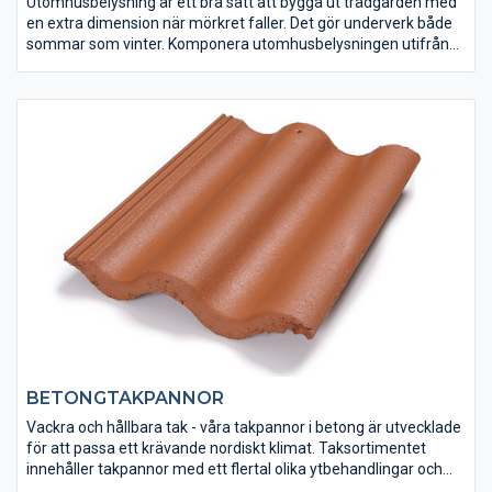
Utomhusbelysning är ett bra sätt att bygga ut trädgården med
en extra dimension när mörkret faller. Det gör underverk både
sommar som vinter. Komponera utomhusbelysningen utifrån
dina och platsens specifika behov.
BETONGTAKPANNOR
Vackra och hållbara tak - våra takpannor i betong är utvecklade
för att passa ett krävande nordiskt klimat. Taksortimentet
innehåller takpannor med ett flertal olika ytbehandlingar och
smakfulla färger. Allt för att lyfta fram och skydda ditt hus på