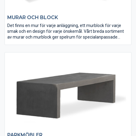
MURAR OCH BLOCK
Det finns en mur för varje anläggning, ett murblock för varje
smak och en design för varje önskemål. Vårt breda sortiment
av murar och murblock ger spelrum för specialanpassade
lösningar. Här finns system av murblock som stöttar, markerar
och binder samman skilda rum till en väl fungerande
utomhusmiljö.
PARKMÖBLER