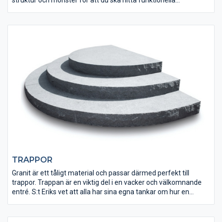
beläggningar för alla tillfällen. Det är många faktorer att ta
hänsyn till när det gäller val av markbeläggning. Hos oss finner
du många möjligheter oavsett om du planerar för en offentlig
mötesplats med beläggning av markplattor eller en privat
villaträdgård med gångplattor av betong eller natursten.
TRAPPOR
Granit är ett tåligt material och passar därmed perfekt till
trappor. Trappan är en viktig del i en vacker och välkomnande
entré. S:t Eriks vet att alla har sina egna tankar om hur en
perfekt entré ska se ut, så låt oss hjälpa dig att förverkliga dina
planer.