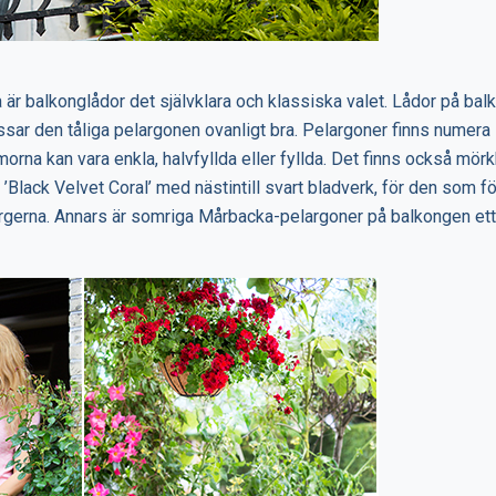
a är balkonglådor det självklara och klassiska valet. Lådor på ba
ssar den tåliga pelargonen ovanligt bra. Pelargoner finns numera i
rna kan vara enkla, halvfyllda eller fyllda. Det finns också mörk
’Black Velvet Coral’ med nästintill svart bladverk, för den som f
ärgerna. Annars är somriga Mårbacka-pelargoner på balkongen ett