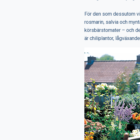
För den som dessutom vill
rosmarin, salvia och mynt
körsbärstomater – och det
är chiliplantor, lågväxand