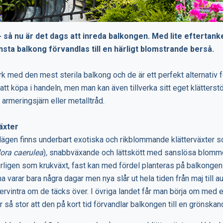
å nu är det dags att inreda balkongen. Med lite eftertanke
sta balkong förvandlas till en härligt blomstrande berså.
k med den mest sterila balkong och de är ett perfekt alternativ fö
att köpa i handeln, men man kan även tillverka sitt eget klätterst
 armeringsjärn eller metalltråd.
äxter
lägen finns underbart exotiska och rikblommande klätterväxter 
lora caerulea
)
,
snabbväxande och lättskött med sanslösa blommor
erligen som krukväxt, fast kan med fördel planteras på balkonge
varar bara några dagar men nya slår ut hela tiden från maj till au
rvintra om de täcks över. I övriga landet får man börja om med e
r så stor att den på kort tid förvandlar balkongen till en grönskan