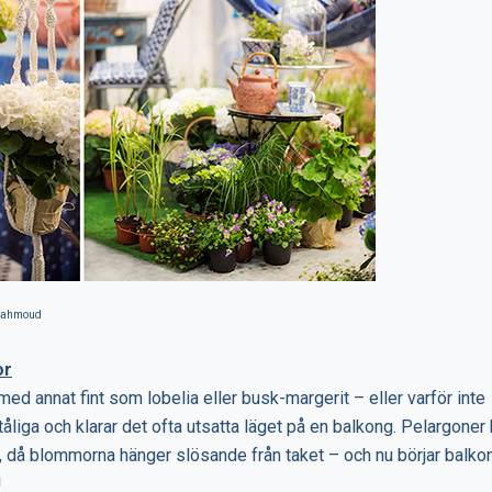
 Mahmoud
or
ed annat fint som lobelia eller busk-margerit – eller varför inte
tåliga och klarar det ofta utsatta läget på en balkong. Pelargoner
då blommorna hänger slösande från taket – och nu börjar balko
!