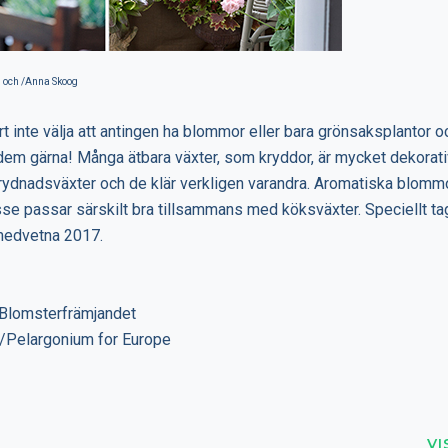
 och /Anna Skoog
 inte välja att antingen ha blommor eller bara grönsaksplantor oc
dem gärna! Många ätbara växter, som kryddor, är mycket dekorat
ydnadsväxter och de klär verkligen varandra. Aromatiska blom
e passar särskilt bra tillsammans med köksväxter. Speciellt tag
dmedvetna 2017.
: Blomsterfrämjandet
t/Pelargonium for Europe
VI