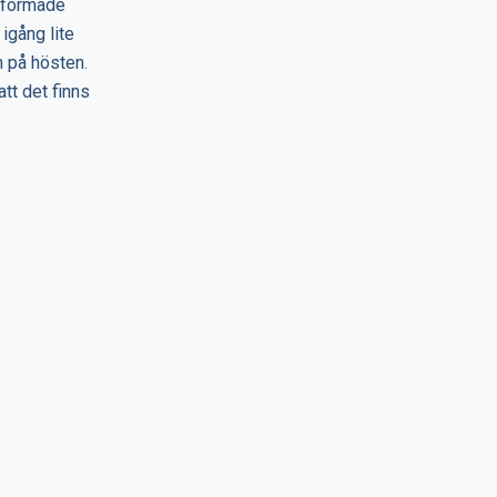
ckformade
igång lite
n på hösten.
att det finns