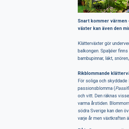
Snart kommer värmen - s
växter kan även den min
Klätterväxter gör underver
balkongen. Spaljéer finns 
bambupinnar, läkt, snören,
Rikblommande klätterv
För soliga och skyddade 
passionsblomma
(
Passif
och vitt. Den räknas viss
varma årstiden. Blommorna 
södra Sverige kan den öve
varje år men växtkraften ä