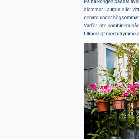
På balkongen passar även
blommor i purpur eller vi
senare under högsommaren
Varför inte kombinera båda
tillräckligt med utrymme 