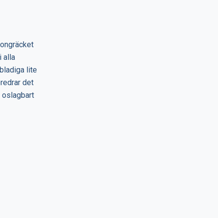
lkongräcket
 alla
bladiga lite
öredrar det
 oslagbart