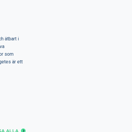
h ätbart i
iva
mor som
etes är ett
SA ALLA