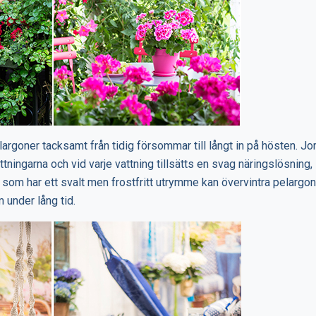
argoner tacksamt från tidig försommar till långt in på hösten. Jo
tningarna och vid varje vattning tillsätts en svag näringslösning, 
 som har ett svalt men frostfritt utrymme kan övervintra pelargon
m under lång tid.