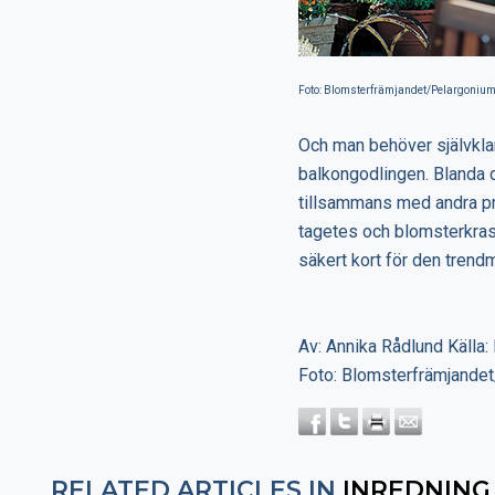
Foto: Blomsterfrämjandet/Pelargonium
Och man behöver självklart
balkongodlingen. Blanda 
tillsammans med andra pr
tagetes och blomsterkrass
säkert kort för den tren
Av: Annika Rådlund Källa
Foto: Blomsterfrämjande
RELATED ARTICLES IN
INREDNING