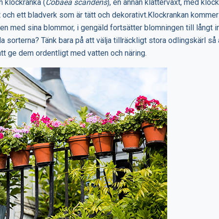
 klockranka (
Cobaea scandens
), en annan klätterväxt, med klo
tt och ett bladverk som är tätt och dekorativt.Klockrankan kommer 
 med sina blommor, i gengäld fortsätter blomningen till långt i
 sorterna? Tänk bara på att välja tillräckligt stora odlingskärl så 
att ge dem ordentligt med vatten och näring.