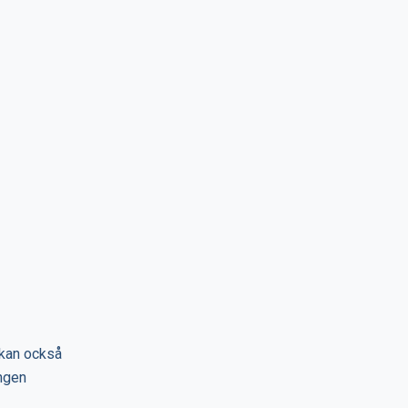
 kan också
ngen