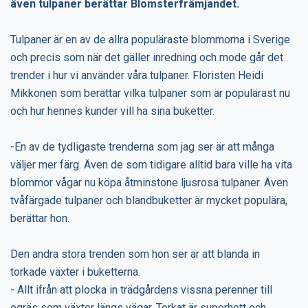
även tulpaner berättar Blomsterfrämjandet.
Tulpaner är en av de allra populäraste blommorna i Sverige
och precis som när det gäller inredning och mode går det
trender i hur vi använder våra tulpaner. Floristen Heidi
Mikkonen som berättar vilka tulpaner som är populärast nu
och hur hennes kunder vill ha sina buketter.
-En av de tydligaste trenderna som jag ser är att många
väljer mer färg. Även de som tidigare alltid bara ville ha vita
blommor vågar nu köpa åtminstone ljusrosa tulpaner. Även
tvåfärgade tulpaner och blandbuketter är mycket populära,
berättar hon.
Den andra stora trenden som hon ser är att blanda in
torkade växter i buketterna.
- Allt ifrån att plocka in trädgårdens vissna perenner till
ogräs som växter längs vägar. Torkat är superhett och