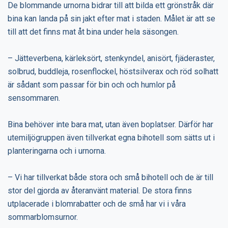
De blommande urnorna bidrar till att bilda ett grönstråk där
bina kan landa på sin jakt efter mat i staden. Målet är att se
till att det finns mat åt bina under hela säsongen.
– Jätteverbena, kärleksört, stenkyndel, anisört, fjäderaster,
solbrud, buddleja, rosenflockel, höstsilverax och röd solhatt
är sådant som passar för bin och och humlor på
sensommaren.
Bina behöver inte bara mat, utan även boplatser. Därför har
utemiljögruppen även tillverkat egna bihotell som sätts ut i
planteringarna och i urnorna.
– Vi har tillverkat både stora och små bihotell och de är till
stor del gjorda av återanvänt material. De stora finns
utplacerade i blomrabatter och de små har vi i våra
sommarblomsurnor.