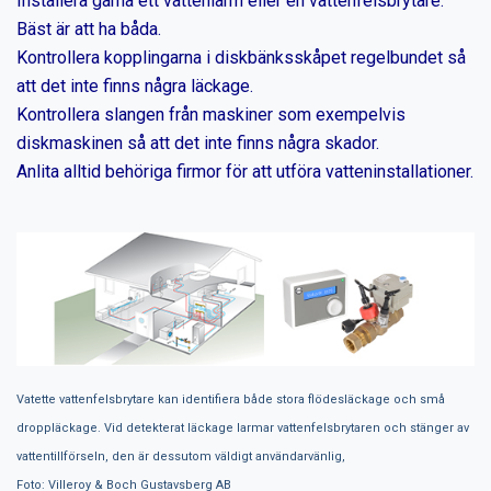
Installera gärna ett vattenlarm eller en vattenfelsbrytare.
Bäst är att ha båda.
Kontrollera kopplingarna i diskbänksskåpet regelbundet så
att det inte finns några läckage.
Kontrollera slangen från maskiner som exempelvis
diskmaskinen så att det inte finns några skador.
Anlita alltid behöriga firmor för att utföra vatteninstallationer.
Vatette vattenfelsbrytare kan identifiera både stora flödesläckage och små
droppläckage. Vid detekterat läckage larmar vattenfelsbrytaren och stänger av
vattentillförseln, den är dessutom väldigt användarvänlig,
Foto: Villeroy & Boch Gustavsberg AB