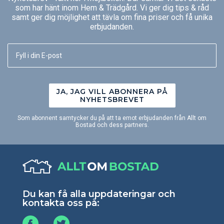
som har hänt inom Hem & Trädgård. Vi ger dig tips & råd
samt ger dig möjlighet att tävla om fina priser och få unika
erbjudanden.
JA, JAG VILL ABONNERA PÅ
NYHETSBREVET
Som abonnent samtycker du på att ta emot erbjudanden från Allt om
Bostad och dess partners.
Du kan få alla uppdateringar och
kontakta oss på: