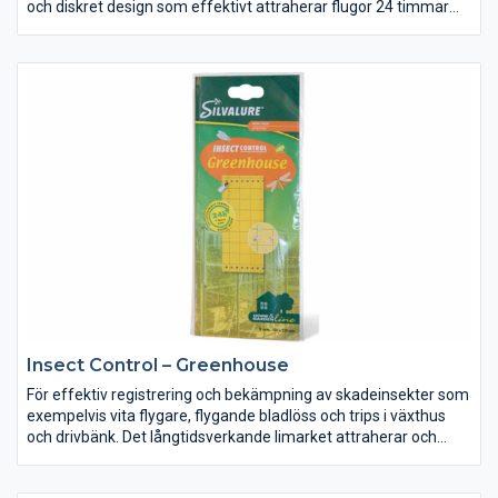
och diskret design som effektivt attraherar flugor 24 timmar
om dygnet.
Insect Control – Greenhouse
För effektiv registrering och bekämpning av skadeinsekter som
exempelvis vita flygare, flygande bladlöss och trips i växthus
och drivbänk. Det långtidsverkande limarket attraherar och
fångar skadeinsekter 24 timmar om dygnet. Placera fällorna
jämnt mellan plantorna, i planthöjd. Använd en fälla per 2 m2.