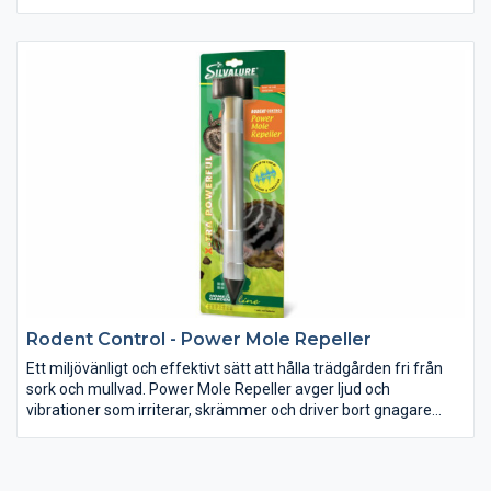
behövs och betas lämpligast med jordnötssmör.
Rodent Control - Power Mole Repeller
Ett miljövänligt och effektivt sätt att hålla trädgården fri från
sork och mullvad. Power Mole Repeller avger ljud och
vibrationer som irriterar, skrämmer och driver bort gnagare
inom en cirkulär yta upp till 45m i diameter, eller 1500m2.