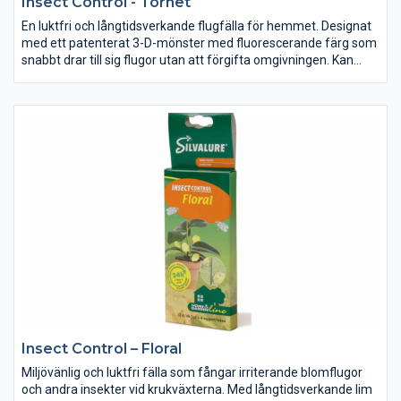
Insect Control - Tornet
En luktfri och långtidsverkande flugfälla för hemmet. Designat
med ett patenterat 3-D-mönster med fluorescerande färg som
snabbt drar till sig flugor utan att förgifta omgivningen. Kan
hängas, ställas eller läggas på valfri yta.
Insect Control – Floral
Miljövänlig och luktfri fälla som fångar irriterande blomflugor
och andra insekter vid krukväxterna. Med långtidsverkande lim