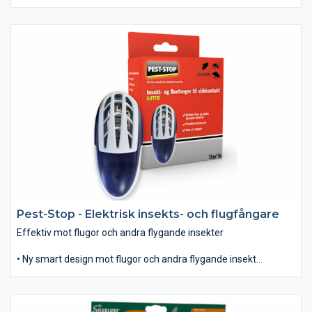
oönskade insekter. • Snabb knock-down effekt med en svag
blomsterdoft. • Omskakas före användning. • Innehåller: 750ml
Pest-Stop - Elektrisk insekts- och flugfångare
Effektiv mot flugor och andra flygande insekter
• Ny smart design mot flugor och andra flygande insekter.
• Aktiv när den är ansluten i ett vägguttag.
• Innehåller: 1 stk
Enheten ska alltid tas ur vägguttaget innan rengöring