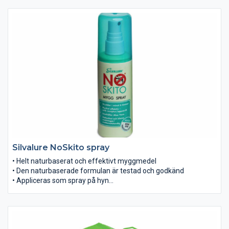
• Enkelt och praktiskt: Vrid på pennans topp för att få fram
medlet. Badda på den irriterade ytan med pennan
• Tillåten att använda på barn
Silvalure NoSkito spray
• Helt naturbaserat och effektivt myggmedel
• Den naturbaserade formulan är testad och godkänd
• Appliceras som spray på hyn
• Skapar en ”aura” runt den applicerade ytan på hyn
– som gör att myggen håller sig borta
• Skyddet varar i minst 6 timmar, oavsett om man badat, varit
ute i regn eller svettats. Kan även användas i sol
• Godkänt att användas på barn under 3 år, dock med