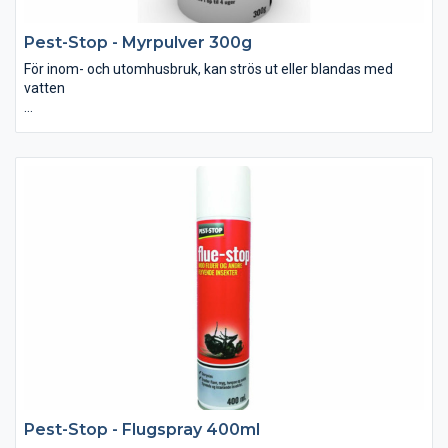
Pest-Stop - Myrpulver 300g
För inom- och utomhusbruk, kan strös ut eller blandas med
vatten
• Lätt att applicera med hög verkningsgrad både inom- och
utomhus. • Effektiv upp till 4 veckor. • 10g myrpulver räcker till
ett myrbo. • Innehåller: 300g
Utspädning: Blanda 20g myrpulver med 1 liter vatten. • Det går
åt ca. 0,5 liter färdigblandad vätska till ett myrbo
Pest-Stop - Flugspray 400ml