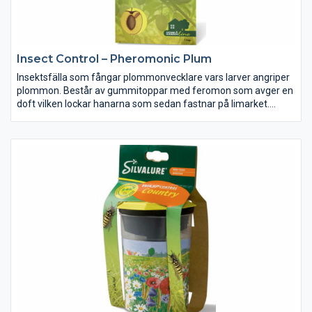
Insect Control – Pheromonic Plum
Insektsfälla som fångar plommonvecklare vars larver angriper
plommon. Består av gummitoppar med feromon som avger en
doft vilken lockar hanarna som sedan fastnar på limarket.
Proffskvalitet. Enkel montering och upphängning.