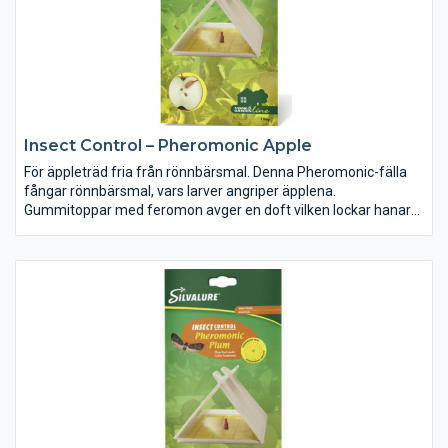
Insect Control – Pheromonic Apple
För äppleträd fria från rönnbärsmal. Denna Pheromonic-fälla
fångar rönnbärsmal, vars larver angriper äpplena.
Gummitoppar med feromon avger en doft vilken lockar hanar
som kommer för att para sig. De fastnar då i limfällan. Högsta
kvalitet för bästa resultat.