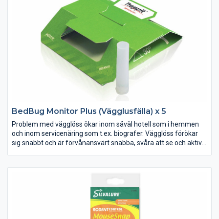
försiktighet
BedBug Monitor Plus (Vägglusfälla) x 5
Problem med vägglöss ökar inom såväl hotell som i hemmen
och inom servicenäring som t.ex. biografer. Vägglöss förökar
sig snabbt och är förvånansvärt snabba, svåra att se och aktiva
endast på natten. Användning av Silvatronic BugDome är ett
effektiv och miljövänligt sätt att lokalisera och kontrollera
vägglöss. Enkelt, diskret och kostnadseffektivt.