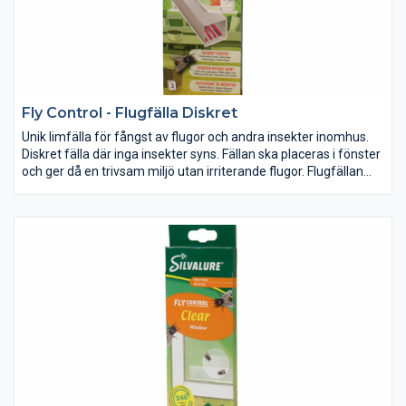
Fly Control - Flugfälla Diskret
Unik limfälla för fångst av flugor och andra insekter inomhus.
Diskret fälla där inga insekter syns. Fällan ska placeras i fönster
och ger då en trivsam miljö utan irriterande flugor. Flugfällan
Diskret är miljöanpassad med långtidsverkande lim och ett
patenterat 3D-mönster för ökad effekt. Attraherar flugor
effektivt 24 timmar om dygnet.