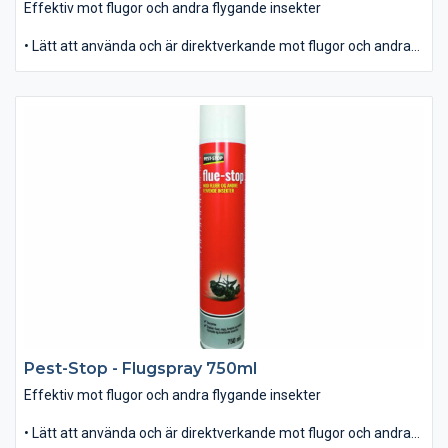
Effektiv mot flugor och andra flygande insekter
• Lätt att använda och är direktverkande mot flugor och andra
oönskade insekter. • Snabb knock-down effekt med en svag
blomsterdoft. • Omskakas före användning. • Innehåller: 400ml
Pest-Stop - Flugspray 750ml
Effektiv mot flugor och andra flygande insekter
• Lätt att använda och är direktverkande mot flugor och andra