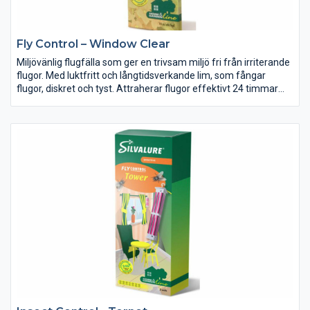
Fly Control – Window Clear
Miljövänlig flugfälla som ger en trivsam miljö fri från irriterande
flugor. Med luktfritt och långtidsverkande lim, som fångar
flugor, diskret och tyst. Attraherar flugor effektivt 24 timmar
om dygnet. Diskret transparent design. Placeras i nederkanten
av fönstret.