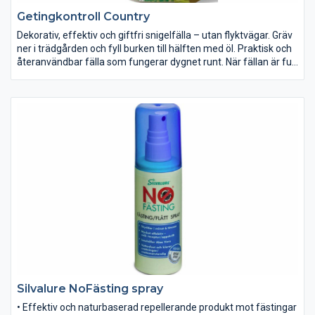
Getingkontroll Country
Dekorativ, effektiv och giftfri snigelfälla – utan flyktvägar. Gräv
ner i trädgården och fyll burken till hälften med öl. Praktisk och
återanvändbar fälla som fungerar dygnet runt. När fällan är full
– töm och häll på öl igen.
Silvalure NoFästing spray
• Effektiv och naturbaserad repellerande produkt mot fästingar