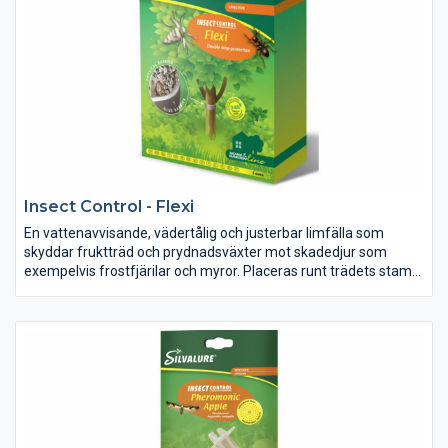
minst 6-8 veckor.
Insect Control - Flexi
En vattenavvisande, vädertålig och justerbar limfälla som
skyddar fruktträd och prydnadsväxter mot skadedjur som
exempelvis frostfjärilar och myror. Placeras runt trädets stam
och skapar en barriär som hindrar insekter från att krypa upp i
träden.