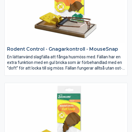
Rodent Control - Gnagarkontroll - MouseSnap
En lättanvänd slagfälla att fånga husmöss med. Fällan har en
extra funktion med en gul bricka som är förbehandlad med en
”doft” för att locka till sig möss. Fällan fungerar alltså utan ost-
bete. Den är enkel att använda och känsligheten kan ställas in.