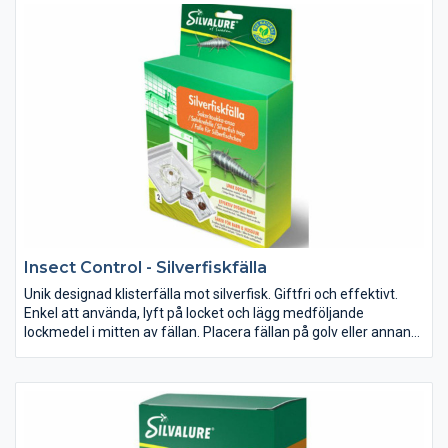
Insect Control - Silverfiskfälla
Unik designad klisterfälla mot silverfisk. Giftfri och effektivt.
Enkel att använda, lyft på locket och lägg medföljande
lockmedel i mitten av fällan. Placera fällan på golv eller annan
plan yta där silverfisk finns. Tabletten med lockmedel
(livsmedelsbaserad) attraherar silver¬fisken som tar sig in i
fällan genom gångar på dess undersida. När den har kommit in
i fällan kan den inte komma ut och fastnar i limmet. Fällan är
helt sluten vilket försvårar för barn och husdjur att komma i
kontakt med klistret. Genom sin design har fällan lång livslängd