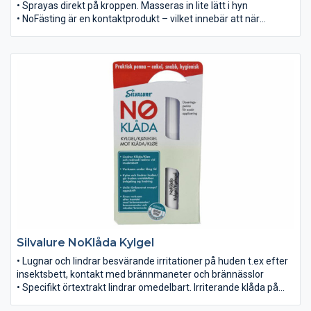
• Sprayas direkt på kroppen. Masseras in lite lätt i hyn
• NoFästing är en kontaktprodukt – vilket innebär att när
fästingen landat på hy som har denna produkt applicerad – så
väljer den att inte bita utan lämnar området
• Skyddet varar i minst 6 timmar, oavsett om man badat, varit
ute i regn eller svettats. Kan även användas i sol
• Godkänt att användas på barn under 3 år, dock med
försiktighet.
Silvalure NoKlåda Kylgel
• Lugnar och lindrar besvärande irritationer på huden t.ex efter
insektsbett, kontakt med brännmaneter och brännässlor
• Specifikt örtextrakt lindrar omedelbart. Irriterande klåda på
huden lindras