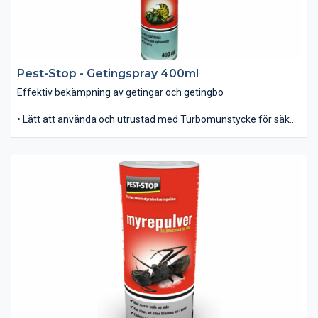
Pest-Stop - Getingspray 400ml
Effektiv bekämpning av getingar och getingbo
• Lätt att använda och utrustad med Turbomunstycke för säker
och effektiv användning - även på avstånd.
• Snabb knock-down effekt med en svag blomsterdoft.
• Kan användas direkt på getingar och i getingbo.
• Innehåller: 400ml