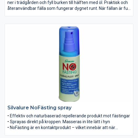
ner i trädgården och fyll burken till hälften med öl. Praktisk och
återanvändbar fälla som fungerar dygnet runt. När fällan är full
– töm och häll på öl igen.
Silvalure NoFästing spray
• Effektiv och naturbaserad repellerande produkt mot fästingar
• Sprayas direkt på kroppen. Masseras in lite lätt i hyn
• NoFästing är en kontaktprodukt – vilket innebär att när
fästingen landat på hy som har denna produkt applicerad – så