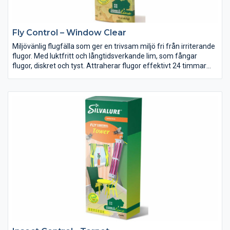
Fly Control – Window Clear
Miljövänlig flugfälla som ger en trivsam miljö fri från irriterande
flugor. Med luktfritt och långtidsverkande lim, som fångar
flugor, diskret och tyst. Attraherar flugor effektivt 24 timmar
om dygnet. Diskret transparent design. Placeras i nederkanten
av fönstret.