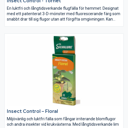
Insect Control - Tornet
En luktfri och långtidsverkande flugfälla för hemmet. Designat
med ett patenterat 3-D-mönster med fluorescerande färg som
snabbt drar till sig flugor utan att förgifta omgivningen. Kan
hängas, ställas eller läggas på valfri yta.
Insect Control – Floral
Miljövänlig och luktfri fälla som fångar irriterande blomflugor
och andra insekter vid krukväxterna. Med långtidsverkande lim