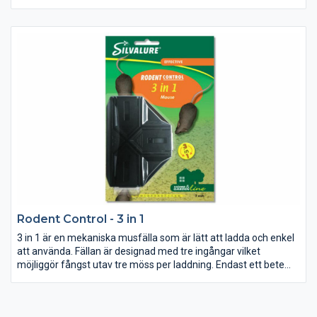
hundar och katter.
Rodent Control - 3 in 1
3 in 1 är en mekaniska musfälla som är lätt att ladda och enkel
att använda. Fällan är designad med tre ingångar vilket
möjliggör fångst utav tre möss per laddning. Endast ett bete
behövs och betas lämpligast med jordnötssmör.