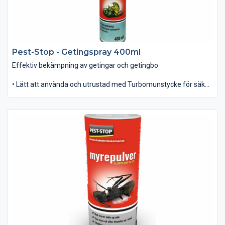
Pest-Stop - Getingspray 400ml
Effektiv bekämpning av getingar och getingbo
• Lätt att använda och utrustad med Turbomunstycke för säker
och effektiv användning - även på avstånd.
• Snabb knock-down effekt med en svag blomsterdoft.
• Kan användas direkt på getingar och i getingbo.
• Innehåller: 400ml