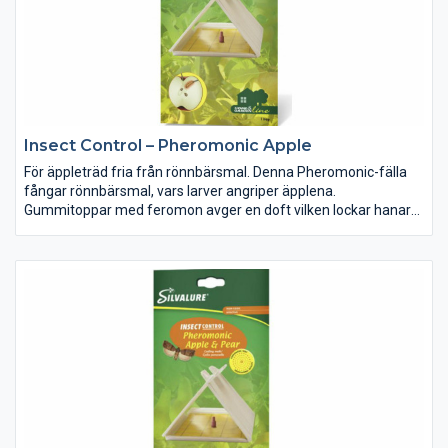
Insect Control – Pheromonic Apple
För äppleträd fria från rönnbärsmal. Denna Pheromonic-fälla
fångar rönnbärsmal, vars larver angriper äpplena.
Gummitoppar med feromon avger en doft vilken lockar hanar
som kommer för att para sig. De fastnar då i limfällan. Högsta
kvalitet för bästa resultat.