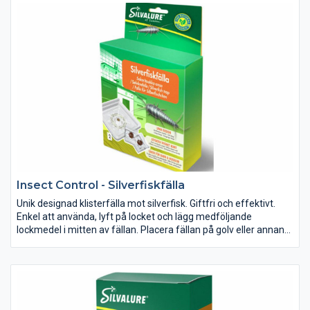
Insect Control - Silverfiskfälla
Unik designad klisterfälla mot silverfisk. Giftfri och effektivt.
Enkel att använda, lyft på locket och lägg medföljande
lockmedel i mitten av fällan. Placera fällan på golv eller annan
plan yta där silverfisk finns. Tabletten med lockmedel
(livsmedelsbaserad) attraherar silver¬fisken som tar sig in i
fällan genom gångar på dess undersida. När den har kommit in
i fällan kan den inte komma ut och fastnar i limmet. Fällan är
helt sluten vilket försvårar för barn och husdjur att komma i
kontakt med klistret. Genom sin design har fällan lång livslängd