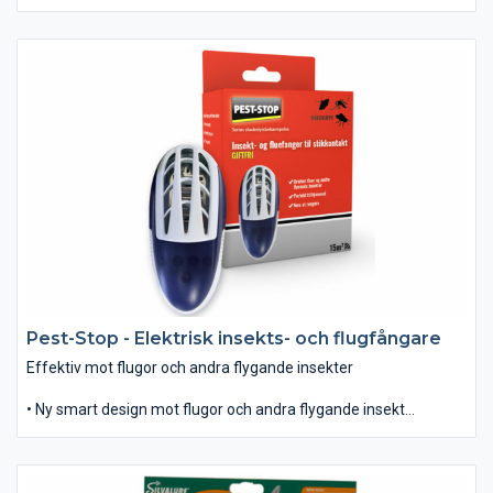
oönskade insekter. • Snabb knock-down effekt med en svag
blomsterdoft. • Omskakas före användning. • Innehåller: 750ml
Pest-Stop - Elektrisk insekts- och flugfångare
Effektiv mot flugor och andra flygande insekter
• Ny smart design mot flugor och andra flygande insekter.
• Aktiv när den är ansluten i ett vägguttag.
• Innehåller: 1 stk
Enheten ska alltid tas ur vägguttaget innan rengöring