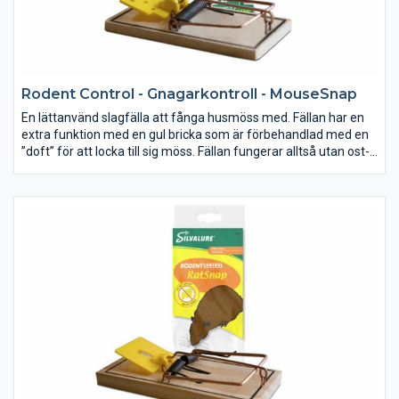
Rodent Control - Gnagarkontroll - MouseSnap
En lättanvänd slagfälla att fånga husmöss med. Fällan har en
extra funktion med en gul bricka som är förbehandlad med en
”doft” för att locka till sig möss. Fällan fungerar alltså utan ost-
bete. Den är enkel att använda och känsligheten kan ställas in.