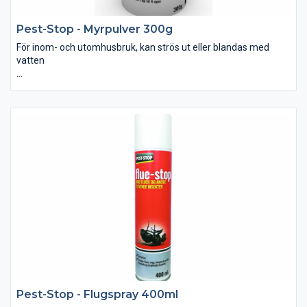
Pest-Stop - Myrpulver 300g
För inom- och utomhusbruk, kan strös ut eller blandas med
vatten
• Lätt att applicera med hög verkningsgrad både inom- och
utomhus. • Effektiv upp till 4 veckor. • 10g myrpulver räcker till
ett myrbo. • Innehåller: 300g
Utspädning: Blanda 20g myrpulver med 1 liter vatten. • Det går
åt ca. 0,5 liter färdigblandad vätska till ett myrbo
Pest-Stop - Flugspray 400ml