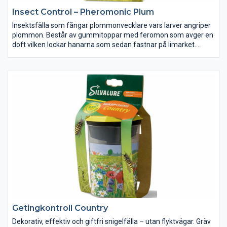
Insect Control – Pheromonic Plum
Insektsfälla som fångar plommonvecklare vars larver angriper
plommon. Består av gummitoppar med feromon som avger en
doft vilken lockar hanarna som sedan fastnar på limarket.
Proffskvalitet. Enkel montering och upphängning.
Getingkontroll Country
Dekorativ, effektiv och giftfri snigelfälla – utan flyktvägar. Gräv