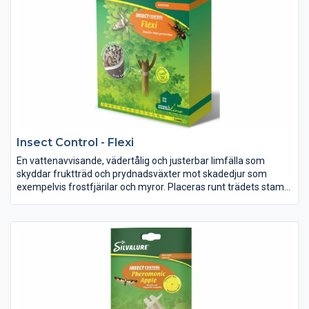
minst 6-8 veckor.
Insect Control - Flexi
En vattenavvisande, vädertålig och justerbar limfälla som
skyddar fruktträd och prydnadsväxter mot skadedjur som
exempelvis frostfjärilar och myror. Placeras runt trädets stam
och skapar en barriär som hindrar insekter från att krypa upp i
träden.