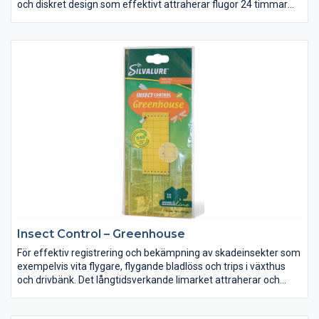
och diskret design som effektivt attraherar flugor 24 timmar
om dygnet.
Insect Control – Greenhouse
För effektiv registrering och bekämpning av skadeinsekter som
exempelvis vita flygare, flygande bladlöss och trips i växthus
och drivbänk. Det långtidsverkande limarket attraherar och
fångar skadeinsekter 24 timmar om dygnet. Placera fällorna
jämnt mellan plantorna, i planthöjd. Använd en fälla per 2 m2.