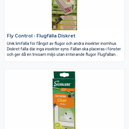
Fly Control - Flugfälla Diskret
Unik limfälla för fångst av flugor och andra insekter inomhus.
Diskret fälla där inga insekter syns. Fällan ska placeras i fönster
och ger då en trivsam miljö utan irriterande flugor. Flugfällan
Diskret är miljöanpassad med långtidsverkande lim och ett
patenterat 3D-mönster för ökad effekt. Attraherar flugor
effektivt 24 timmar om dygnet.