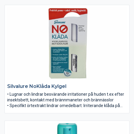
väljer den att inte bita utan lämnar området
• Skyddet varar i minst 6 timmar, oavsett om man badat, varit
ute i regn eller svettats. Kan även användas i sol
• Godkänt att användas på barn under 3 år, dock med
försiktighet.
Silvalure NoKlåda Kylgel
• Lugnar och lindrar besvärande irritationer på huden t.ex efter
insektsbett, kontakt med brännmaneter och brännässlor
• Specifikt örtextrakt lindrar omedelbart. Irriterande klåda på
huden lindras
• Enkelt och praktiskt: Vrid på pennans topp för att få fram
medlet. Badda på den irriterade ytan med pennan
• Tillåten att använda på barn