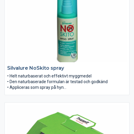
Silvalure NoSkito spray
• Helt naturbaserat och effektivt myggmedel
• Den naturbaserade formulan är testad och godkänd
• Appliceras som spray på hyn
• Skapar en ”aura” runt den applicerade ytan på hyn
– som gör att myggen håller sig borta
• Skyddet varar i minst 6 timmar, oavsett om man badat, varit
ute i regn eller svettats. Kan även användas i sol
• Godkänt att användas på barn under 3 år, dock med
försiktighet