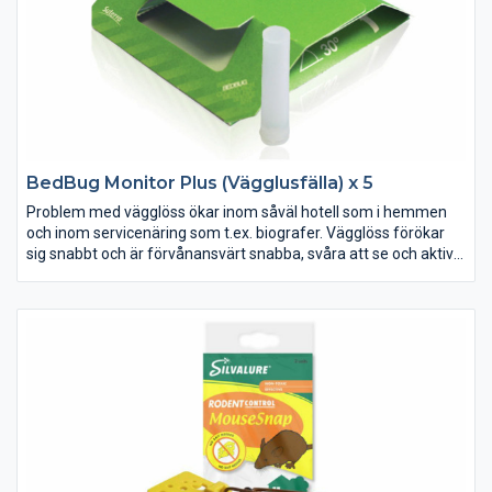
BedBug Monitor Plus (Vägglusfälla) x 5
Problem med vägglöss ökar inom såväl hotell som i hemmen
och inom servicenäring som t.ex. biografer. Vägglöss förökar
sig snabbt och är förvånansvärt snabba, svåra att se och aktiva
endast på natten. Användning av Silvatronic BugDome är ett
effektiv och miljövänligt sätt att lokalisera och kontrollera
vägglöss. Enkelt, diskret och kostnadseffektivt.