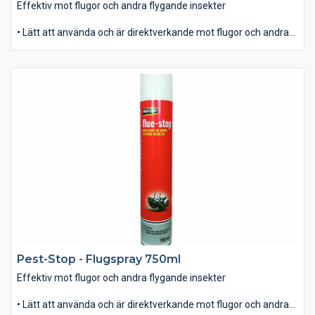
Effektiv mot flugor och andra flygande insekter
• Lätt att använda och är direktverkande mot flugor och andra
oönskade insekter. • Snabb knock-down effekt med en svag
blomsterdoft. • Omskakas före användning. • Innehåller: 400ml
Pest-Stop - Flugspray 750ml
Effektiv mot flugor och andra flygande insekter
• Lätt att använda och är direktverkande mot flugor och andra