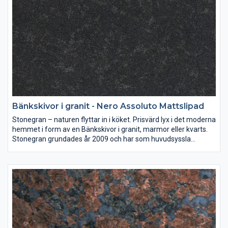
Bänkskivor i granit - Nero Assoluto Mattslipad
Stonegran – naturen flyttar in i köket. Prisvärd lyx i det moderna
hemmet i form av en Bänkskivor i granit, marmor eller kvarts.
Stonegran grundades år 2009 och har som huvudsyssla
mätning, montering och försäljning av bänkskivor av granit,
marmor eller kvarts till både kök och badrum.
Sten i sina naturliga färger är en investering som ni kan njuta av
i många år. Väljer ni en bänkskiva i granit, marmor eller kvarts
ger ni era lokaler en tidlös form och skönhet.