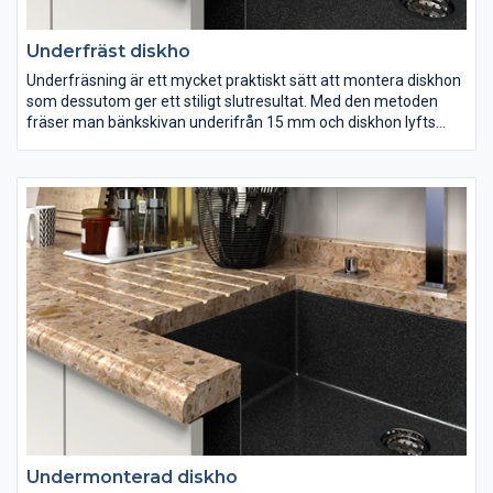
Underfräst diskho
Underfräsning är ett mycket praktiskt sätt att montera diskhon
som dessutom ger ett stiligt slutresultat. Med den metoden
fräser man bänkskivan underifrån 15 mm och diskhon lyfts
inuti skivan. Man kan tillämpa denna metod på de flesta
diskhon. Även här kan man fräsa in räfflor i diskbänken vilka
leder bort all vätsa direkt till hon.
Undermonterad diskho