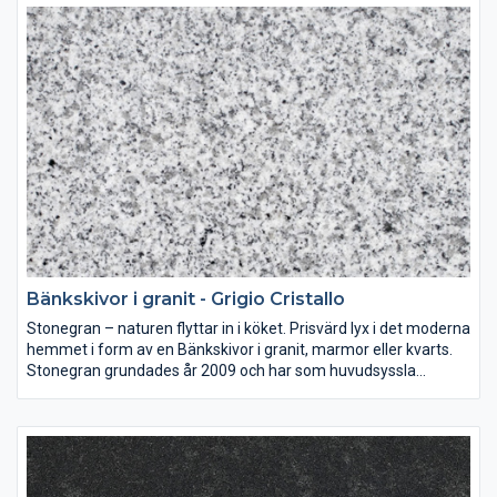
Sten i sina naturliga färger är en investering som ni kan njuta av
i många år. Väljer ni en bänkskiva i granit, marmor eller kvarts
ger ni era lokaler en tidlös form och skönhet.
Bänkskivor i granit - Grigio Cristallo
Stonegran – naturen flyttar in i köket. Prisvärd lyx i det moderna
hemmet i form av en Bänkskivor i granit, marmor eller kvarts.
Stonegran grundades år 2009 och har som huvudsyssla
mätning, montering och försäljning av bänkskivor av granit,
marmor eller kvarts till både kök och badrum.
Sten i sina naturliga färger är en investering som ni kan njuta av
i många år. Väljer ni en bänkskiva i granit, marmor eller kvarts
ger ni era lokaler en tidlös form och skönhet.