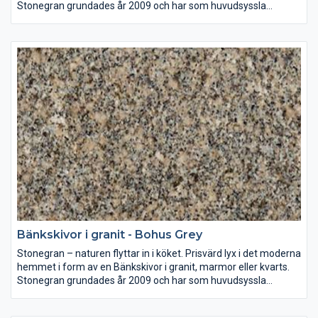
Stonegran grundades år 2009 och har som huvudsyssla
mätning, montering och försäljning av bänkskivor av granit,
marmor eller kvarts till både kök och badrum.
Sten i sina naturliga färger är en investering som ni kan njuta av
i många år. Väljer ni en bänkskiva i granit, marmor eller kvarts
ger ni era lokaler en tidlös form och skönhet.
Bänkskivor i granit - Bohus Grey
Stonegran – naturen flyttar in i köket. Prisvärd lyx i det moderna
hemmet i form av en Bänkskivor i granit, marmor eller kvarts.
Stonegran grundades år 2009 och har som huvudsyssla
mätning, montering och försäljning av bänkskivor av granit,
marmor eller kvarts till både kök och badrum.