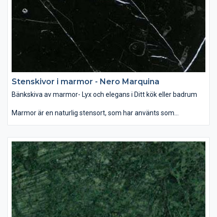
vilket gör den tåligare för repor och fläckar. Behandling av sten
med speciella medel hjälper att skydda bänkskivan mot fläckar
och hålla dess fina glans.
Stenskivor i marmor - Nero Marquina
Bänkskiva av marmor- Lyx och elegans i Ditt kök eller badrum
Marmor är en naturlig stensort, som har använts som
byggmaterial och dekoration för århundraden. Som bänkskiva
passar den bäst i badrummet, var denna glansiga yta i
samband med rätt belysning ger ett mjukt och lyxigt intryck.
Som dekoration kan man använda marmor som
designelement på öppna spisen eller som fönsterbräda. Det
finns ett brett utbud av färg och mönster när det gäller marmor
– allt mellan ljusvita till svarta, randiga och prickiga. Vanligen är
mörka färger starkare än ljusa och dessutom mindre porösa,
vilket gör den tåligare för repor och fläckar. Behandling av sten
med speciella medel hjälper att skydda bänkskivan mot fläckar
och hålla dess fina glans.