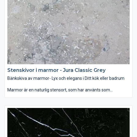
designelement på öppna spisen eller som fönsterbräda. Det
finns ett brett utbud av färg och mönster när det gäller marmor
– allt mellan ljusvita till svarta, randiga och prickiga. Vanligen är
mörka färger starkare än ljusa och dessutom mindre porösa,
vilket gör den tåligare för repor och fläckar. Behandling av sten
med speciella medel hjälper att skydda bänkskivan mot fläckar
och hålla dess fina glans.
Stenskivor i marmor - Jura Classic Grey
Bänkskiva av marmor- Lyx och elegans i Ditt kök eller badrum
Marmor är en naturlig stensort, som har använts som
byggmaterial och dekoration för århundraden. Som bänkskiva
passar den bäst i badrummet, var denna glansiga yta i
samband med rätt belysning ger ett mjukt och lyxigt intryck.
Som dekoration kan man använda marmor som
designelement på öppna spisen eller som fönsterbräda. Det
finns ett brett utbud av färg och mönster när det gäller marmor
– allt mellan ljusvita till svarta, randiga och prickiga. Vanligen är
mörka färger starkare än ljusa och dessutom mindre porösa,