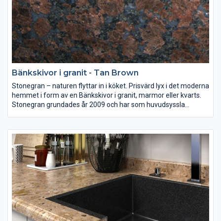
Bänkskivor i granit - Tan Brown
Stonegran – naturen flyttar in i köket. Prisvärd lyx i det moderna
hemmet i form av en Bänkskivor i granit, marmor eller kvarts.
Stonegran grundades år 2009 och har som huvudsyssla
mätning, montering och försäljning av bänkskivor av granit,
marmor eller kvarts till både kök och badrum.
Sten i sina naturliga färger är en investering som ni kan njuta av
i många år. Väljer ni en bänkskiva i granit, marmor eller kvarts
ger ni era lokaler en tidlös form och skönhet.