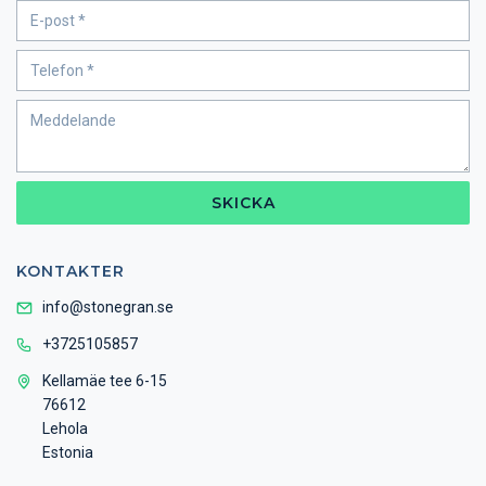
SKICKA
KONTAKTER
info@stonegran.se
+3725105857
Kellamäe tee 6-15
76612
Lehola
Estonia