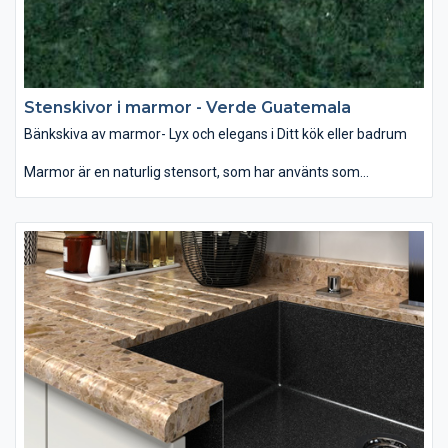
Stenskivor i marmor - Verde Guatemala
Bänkskiva av marmor- Lyx och elegans i Ditt kök eller badrum
Marmor är en naturlig stensort, som har använts som
byggmaterial och dekoration för århundraden. Som bänkskiva
passar den bäst i badrummet, var denna glansiga yta i
samband med rätt belysning ger ett mjukt och lyxigt intryck.
Som dekoration kan man använda marmor som
designelement på öppna spisen eller som fönsterbräda. Det
finns ett brett utbud av färg och mönster när det gäller marmor
– allt mellan ljusvita till svarta, randiga och prickiga. Vanligen är
mörka färger starkare än ljusa och dessutom mindre porösa,
vilket gör den tåligare för repor och fläckar. Behandling av sten
med speciella medel hjälper att skydda bänkskivan mot fläckar
och hålla dess fina glans.