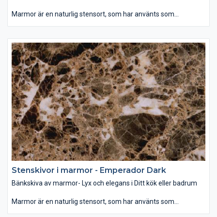
Marmor är en naturlig stensort, som har använts som
byggmaterial och dekoration för århundraden. Som bänkskiva
passar den bäst i badrummet, var denna glansiga yta i
samband med rätt belysning ger ett mjukt och lyxigt intryck.
Som dekoration kan man använda marmor som
designelement på öppna spisen eller som fönsterbräda. Det
finns ett brett utbud av färg och mönster när det gäller marmor
– allt mellan ljusvita till svarta, randiga och prickiga. Vanligen är
mörka färger starkare än ljusa och dessutom mindre porösa,
vilket gör den tåligare för repor och fläckar. Behandling av sten
med speciella medel hjälper att skydda bänkskivan mot fläckar
och hålla dess fina glans.
Stenskivor i marmor - Emperador Dark
Bänkskiva av marmor- Lyx och elegans i Ditt kök eller badrum
Marmor är en naturlig stensort, som har använts som
byggmaterial och dekoration för århundraden. Som bänkskiva