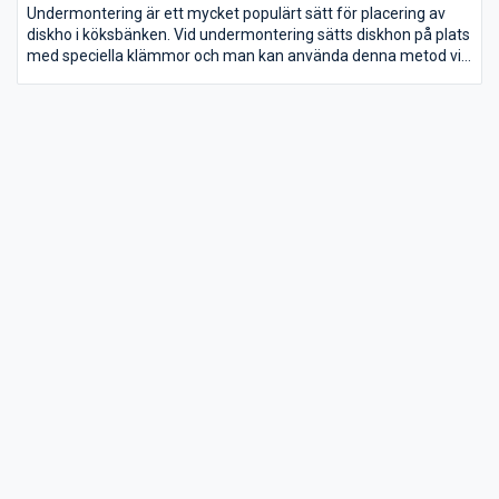
Undermontering är ett mycket populärt sätt för placering av
diskho i köksbänken. Vid undermontering sätts diskhon på plats
med speciella klämmor och man kan använda denna metod vid
de flesta diskhon.
Det är även praktiskt, då man kan torka all smuts direkt i
diskhon. Vid undermontering finns även möjlighet att fräsa in
avrinningsräfflor mot diskhon, vilket på ett enkelt sätt hjälper
vattnet att rinna av samt inger ett stiligt och modernt intryck!