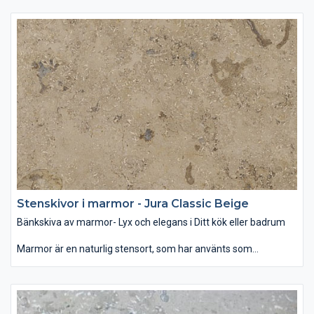
passar den bäst i badrummet, var denna glansiga yta i
samband med rätt belysning ger ett mjukt och lyxigt intryck.
Som dekoration kan man använda marmor som
designelement på öppna spisen eller som fönsterbräda. Det
finns ett brett utbud av färg och mönster när det gäller marmor
– allt mellan ljusvita till svarta, randiga och prickiga. Vanligen är
mörka färger starkare än ljusa och dessutom mindre porösa,
vilket gör den tåligare för repor och fläckar. Behandling av sten
med speciella medel hjälper att skydda bänkskivan mot fläckar
och hålla dess fina glans.
Stenskivor i marmor - Jura Classic Beige
Bänkskiva av marmor- Lyx och elegans i Ditt kök eller badrum
Marmor är en naturlig stensort, som har använts som
byggmaterial och dekoration för århundraden. Som bänkskiva
passar den bäst i badrummet, var denna glansiga yta i
samband med rätt belysning ger ett mjukt och lyxigt intryck.
Som dekoration kan man använda marmor som