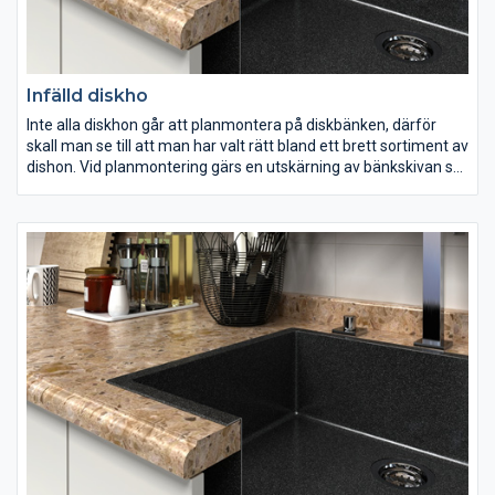
Infälld diskho
Inte alla diskhon går att planmontera på diskbänken, därför
skall man se till att man har valt rätt bland ett brett sortiment av
dishon. Vid planmontering gärs en utskärning av bänkskivan så
själva diskhon placeras på samma nivå som diskbänken.
Vid planmontering kan man ej göra avrinningsräfflor och vi
rekommenderar att låta arbetet skötas av en erfaren
byggmästare, då det kräver vissa specialkunskaper.