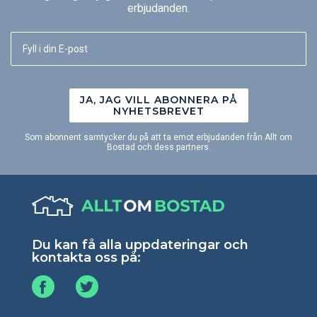
erbjudanden.
JA, JAG VILL ABONNERA PÅ
NYHETSBREVET
Som abonnent samtycker du på att ta emot erbjudanden från Allt om
Bostad och dess partners.
Du kan få alla uppdateringar och
kontakta oss på: