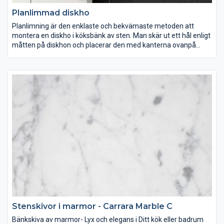
Planlimmad diskho
Planlimning är den enklaste och bekvämaste metoden att
montera en diskho i köksbänk av sten. Man skär ut ett hål enligt
måtten på diskhon och placerar den med kanterna ovanpå
köksbänken.
Här kan man inte fräsa in räfflor för avrinning dock kan
monteringen göras enkelt av kunden själv.
Stenskivor i marmor - Carrara Marble C
Bänkskiva av marmor- Lyx och elegans i Ditt kök eller badrum