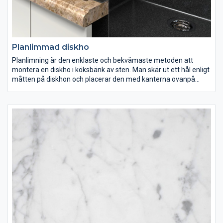
Planlimmad diskho
Planlimning är den enklaste och bekvämaste metoden att
montera en diskho i köksbänk av sten. Man skär ut ett hål enligt
måtten på diskhon och placerar den med kanterna ovanpå
köksbänken.
Här kan man inte fräsa in räfflor för avrinning dock kan
monteringen göras enkelt av kunden själv.