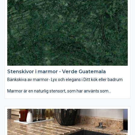
designelement på öppna spisen eller som fönsterbräda. Det
finns ett brett utbud av färg och mönster när det gäller marmor
– allt mellan ljusvita till svarta, randiga och prickiga. Vanligen är
mörka färger starkare än ljusa och dessutom mindre porösa,
vilket gör den tåligare för repor och fläckar. Behandling av sten
med speciella medel hjälper att skydda bänkskivan mot fläckar
och hålla dess fina glans.
Stenskivor i marmor - Verde Guatemala
Bänkskiva av marmor- Lyx och elegans i Ditt kök eller badrum
Marmor är en naturlig stensort, som har använts som
byggmaterial och dekoration för århundraden. Som bänkskiva
passar den bäst i badrummet, var denna glansiga yta i
samband med rätt belysning ger ett mjukt och lyxigt intryck.
Som dekoration kan man använda marmor som
designelement på öppna spisen eller som fönsterbräda. Det
finns ett brett utbud av färg och mönster när det gäller marmor
– allt mellan ljusvita till svarta, randiga och prickiga. Vanligen är