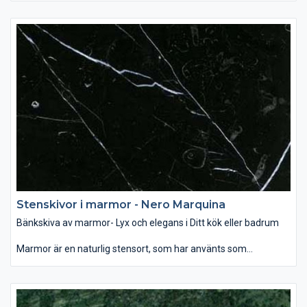
passar den bäst i badrummet, var denna glansiga yta i
samband med rätt belysning ger ett mjukt och lyxigt intryck.
Som dekoration kan man använda marmor som
designelement på öppna spisen eller som fönsterbräda. Det
finns ett brett utbud av färg och mönster när det gäller marmor
– allt mellan ljusvita till svarta, randiga och prickiga. Vanligen är
mörka färger starkare än ljusa och dessutom mindre porösa,
vilket gör den tåligare för repor och fläckar. Behandling av sten
med speciella medel hjälper att skydda bänkskivan mot fläckar
och hålla dess fina glans.
Stenskivor i marmor - Nero Marquina
Bänkskiva av marmor- Lyx och elegans i Ditt kök eller badrum
Marmor är en naturlig stensort, som har använts som
byggmaterial och dekoration för århundraden. Som bänkskiva
passar den bäst i badrummet, var denna glansiga yta i
samband med rätt belysning ger ett mjukt och lyxigt intryck.
Som dekoration kan man använda marmor som