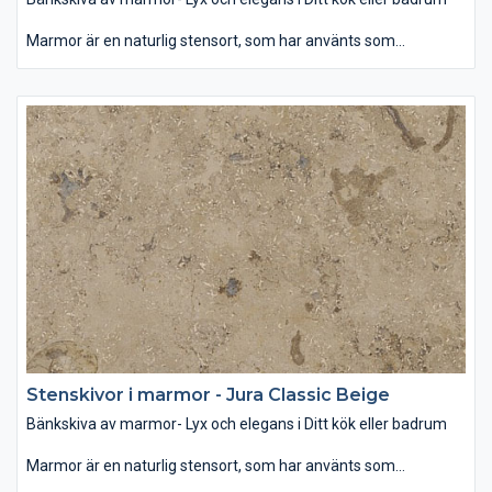
Marmor är en naturlig stensort, som har använts som
byggmaterial och dekoration för århundraden. Som bänkskiva
passar den bäst i badrummet, var denna glansiga yta i
samband med rätt belysning ger ett mjukt och lyxigt intryck.
Som dekoration kan man använda marmor som
designelement på öppna spisen eller som fönsterbräda. Det
finns ett brett utbud av färg och mönster när det gäller marmor
– allt mellan ljusvita till svarta, randiga och prickiga. Vanligen är
mörka färger starkare än ljusa och dessutom mindre porösa,
vilket gör den tåligare för repor och fläckar. Behandling av sten
med speciella medel hjälper att skydda bänkskivan mot fläckar
och hålla dess fina glans.
Stenskivor i marmor - Jura Classic Beige
Bänkskiva av marmor- Lyx och elegans i Ditt kök eller badrum
Marmor är en naturlig stensort, som har använts som
byggmaterial och dekoration för århundraden. Som bänkskiva