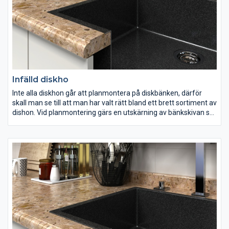
Infälld diskho
Inte alla diskhon går att planmontera på diskbänken, därför
skall man se till att man har valt rätt bland ett brett sortiment av
dishon. Vid planmontering gärs en utskärning av bänkskivan så
själva diskhon placeras på samma nivå som diskbänken.
Vid planmontering kan man ej göra avrinningsräfflor och vi
rekommenderar att låta arbetet skötas av en erfaren
byggmästare, då det kräver vissa specialkunskaper.