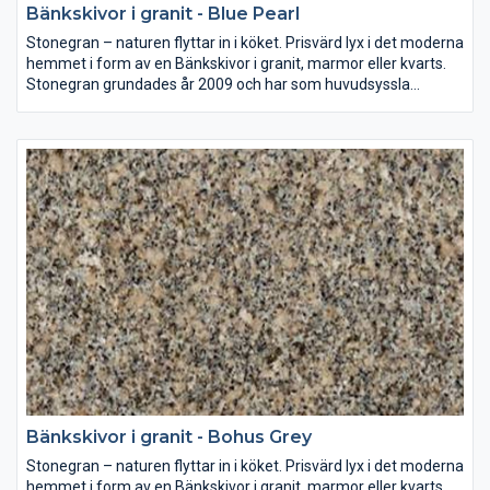
Bänkskivor i granit - Blue Pearl
Stonegran – naturen flyttar in i köket. Prisvärd lyx i det moderna
hemmet i form av en Bänkskivor i granit, marmor eller kvarts.
Stonegran grundades år 2009 och har som huvudsyssla
mätning, montering och försäljning av bänkskivor av granit,
marmor eller kvarts till både kök och badrum.
Sten i sina naturliga färger är en investering som ni kan njuta av
i många år. Väljer ni en bänkskiva i granit, marmor eller kvarts
ger ni era lokaler en tidlös form och skönhet.
Bänkskivor i granit - Bohus Grey
Stonegran – naturen flyttar in i köket. Prisvärd lyx i det moderna
hemmet i form av en Bänkskivor i granit, marmor eller kvarts.