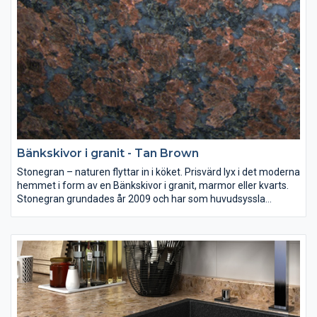
ger ni era lokaler en tidlös form och skönhet.
Bänkskivor i granit - Tan Brown
Stonegran – naturen flyttar in i köket. Prisvärd lyx i det moderna
hemmet i form av en Bänkskivor i granit, marmor eller kvarts.
Stonegran grundades år 2009 och har som huvudsyssla
mätning, montering och försäljning av bänkskivor av granit,
marmor eller kvarts till både kök och badrum.
Sten i sina naturliga färger är en investering som ni kan njuta av
i många år. Väljer ni en bänkskiva i granit, marmor eller kvarts
ger ni era lokaler en tidlös form och skönhet.