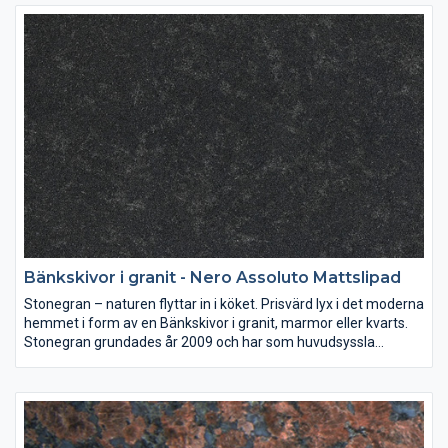
Sten i sina naturliga färger är en investering som ni kan njuta av
i många år. Väljer ni en bänkskiva i granit, marmor eller kvarts
ger ni era lokaler en tidlös form och skönhet.
Bänkskivor i granit - Nero Assoluto Mattslipad
Stonegran – naturen flyttar in i köket. Prisvärd lyx i det moderna
hemmet i form av en Bänkskivor i granit, marmor eller kvarts.
Stonegran grundades år 2009 och har som huvudsyssla
mätning, montering och försäljning av bänkskivor av granit,
marmor eller kvarts till både kök och badrum.
Sten i sina naturliga färger är en investering som ni kan njuta av
i många år. Väljer ni en bänkskiva i granit, marmor eller kvarts