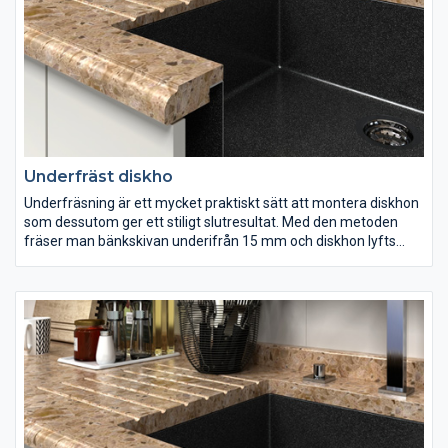
mörka färger starkare än ljusa och dessutom mindre porösa,
vilket gör den tåligare för repor och fläckar. Behandling av sten
med speciella medel hjälper att skydda bänkskivan mot fläckar
och hålla dess fina glans.
Underfräst diskho
Underfräsning är ett mycket praktiskt sätt att montera diskhon
som dessutom ger ett stiligt slutresultat. Med den metoden
fräser man bänkskivan underifrån 15 mm och diskhon lyfts
inuti skivan. Man kan tillämpa denna metod på de flesta
diskhon. Även här kan man fräsa in räfflor i diskbänken vilka
leder bort all vätsa direkt till hon.