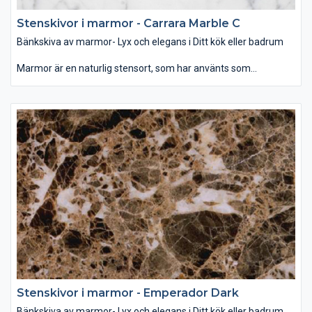
Stenskivor i marmor - Carrara Marble C
Bänkskiva av marmor- Lyx och elegans i Ditt kök eller badrum
Marmor är en naturlig stensort, som har använts som
byggmaterial och dekoration för århundraden. Som bänkskiva
passar den bäst i badrummet, var denna glansiga yta i
samband med rätt belysning ger ett mjukt och lyxigt intryck.
Som dekoration kan man använda marmor som
designelement på öppna spisen eller som fönsterbräda. Det
finns ett brett utbud av färg och mönster när det gäller marmor
– allt mellan ljusvita till svarta, randiga och prickiga. Vanligen är
mörka färger starkare än ljusa och dessutom mindre porösa,
vilket gör den tåligare för repor och fläckar. Behandling av sten
med speciella medel hjälper att skydda bänkskivan mot fläckar
och hålla dess fina glans.
Stenskivor i marmor - Emperador Dark
Bänkskiva av marmor- Lyx och elegans i Ditt kök eller badrum