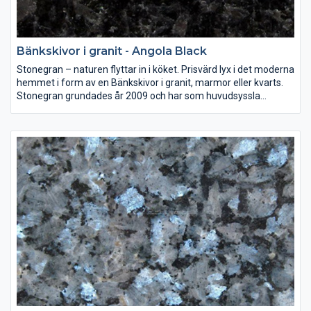
Bänkskivor i granit - Angola Black
Stonegran – naturen flyttar in i köket. Prisvärd lyx i det moderna
hemmet i form av en Bänkskivor i granit, marmor eller kvarts.
Stonegran grundades år 2009 och har som huvudsyssla
mätning, montering och försäljning av bänkskivor av granit,
marmor eller kvarts till både kök och badrum.
Sten i sina naturliga färger är en investering som ni kan njuta av
i många år. Väljer ni en bänkskiva i granit, marmor eller kvarts
ger ni era lokaler en tidlös form och skönhet.