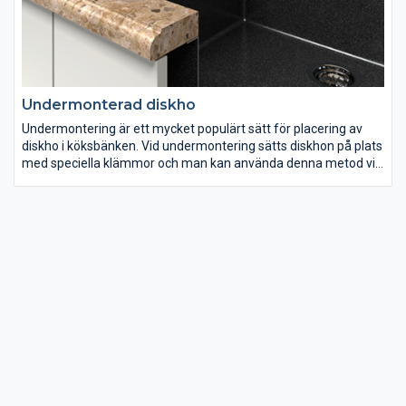
Undermonterad diskho
Undermontering är ett mycket populärt sätt för placering av
diskho i köksbänken. Vid undermontering sätts diskhon på plats
med speciella klämmor och man kan använda denna metod vid
de flesta diskhon.
Det är även praktiskt, då man kan torka all smuts direkt i
diskhon. Vid undermontering finns även möjlighet att fräsa in
avrinningsräfflor mot diskhon, vilket på ett enkelt sätt hjälper
vattnet att rinna av samt inger ett stiligt och modernt intryck!