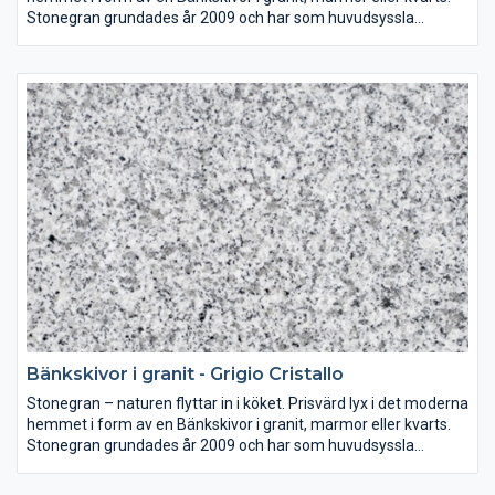
Stonegran grundades år 2009 och har som huvudsyssla
mätning, montering och försäljning av bänkskivor av granit,
marmor eller kvarts till både kök och badrum.
Sten i sina naturliga färger är en investering som ni kan njuta av
i många år. Väljer ni en bänkskiva i granit, marmor eller kvarts
ger ni era lokaler en tidlös form och skönhet.
Bänkskivor i granit - Grigio Cristallo
Stonegran – naturen flyttar in i köket. Prisvärd lyx i det moderna
hemmet i form av en Bänkskivor i granit, marmor eller kvarts.
Stonegran grundades år 2009 och har som huvudsyssla
mätning, montering och försäljning av bänkskivor av granit,
marmor eller kvarts till både kök och badrum.