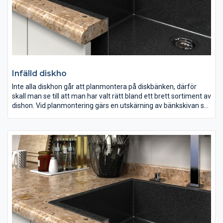
Infälld diskho
Inte alla diskhon går att planmontera på diskbänken, därför
skall man se till att man har valt rätt bland ett brett sortiment av
dishon. Vid planmontering gärs en utskärning av bänkskivan så
själva diskhon placeras på samma nivå som diskbänken.
Vid planmontering kan man ej göra avrinningsräfflor och vi
rekommenderar att låta arbetet skötas av en erfaren
byggmästare, då det kräver vissa specialkunskaper.