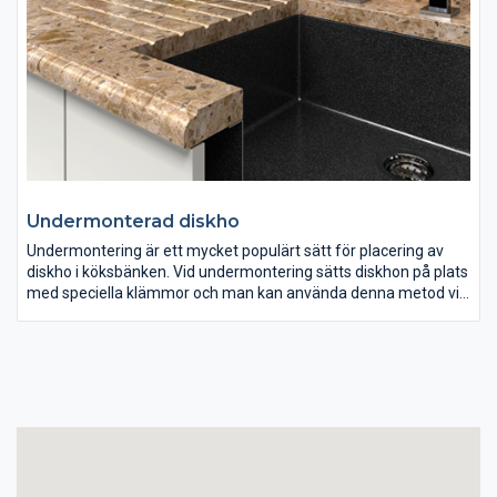
Undermonterad diskho
Undermontering är ett mycket populärt sätt för placering av
diskho i köksbänken. Vid undermontering sätts diskhon på plats
med speciella klämmor och man kan använda denna metod vid
de flesta diskhon.
Det är även praktiskt, då man kan torka all smuts direkt i
diskhon. Vid undermontering finns även möjlighet att fräsa in
avrinningsräfflor mot diskhon, vilket på ett enkelt sätt hjälper
vattnet att rinna av samt inger ett stiligt och modernt intryck!