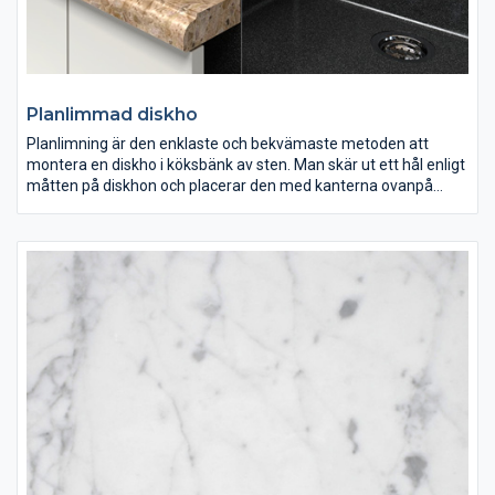
Planlimmad diskho
Planlimning är den enklaste och bekvämaste metoden att
montera en diskho i köksbänk av sten. Man skär ut ett hål enligt
måtten på diskhon och placerar den med kanterna ovanpå
köksbänken.
Här kan man inte fräsa in räfflor för avrinning dock kan
monteringen göras enkelt av kunden själv.