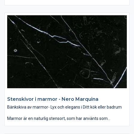
byggmaterial och dekoration för århundraden. Som bänkskiva
passar den bäst i badrummet, var denna glansiga yta i
samband med rätt belysning ger ett mjukt och lyxigt intryck.
Som dekoration kan man använda marmor som
designelement på öppna spisen eller som fönsterbräda. Det
finns ett brett utbud av färg och mönster när det gäller marmor
– allt mellan ljusvita till svarta, randiga och prickiga. Vanligen är
mörka färger starkare än ljusa och dessutom mindre porösa,
vilket gör den tåligare för repor och fläckar. Behandling av sten
med speciella medel hjälper att skydda bänkskivan mot fläckar
och hålla dess fina glans.
Stenskivor i marmor - Nero Marquina
Bänkskiva av marmor- Lyx och elegans i Ditt kök eller badrum
Marmor är en naturlig stensort, som har använts som
byggmaterial och dekoration för århundraden. Som bänkskiva
passar den bäst i badrummet, var denna glansiga yta i