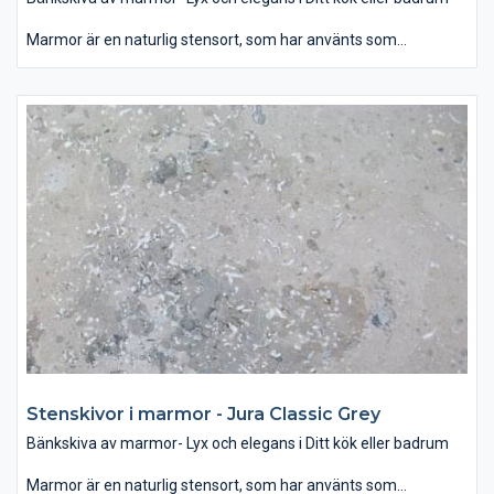
Marmor är en naturlig stensort, som har använts som
byggmaterial och dekoration för århundraden. Som bänkskiva
passar den bäst i badrummet, var denna glansiga yta i
samband med rätt belysning ger ett mjukt och lyxigt intryck.
Som dekoration kan man använda marmor som
designelement på öppna spisen eller som fönsterbräda. Det
finns ett brett utbud av färg och mönster när det gäller marmor
– allt mellan ljusvita till svarta, randiga och prickiga. Vanligen är
mörka färger starkare än ljusa och dessutom mindre porösa,
vilket gör den tåligare för repor och fläckar. Behandling av sten
med speciella medel hjälper att skydda bänkskivan mot fläckar
och hålla dess fina glans.
Stenskivor i marmor - Jura Classic Grey
Bänkskiva av marmor- Lyx och elegans i Ditt kök eller badrum
Marmor är en naturlig stensort, som har använts som