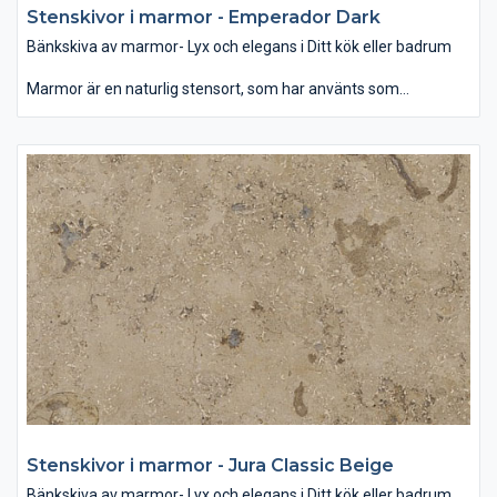
Stenskivor i marmor - Emperador Dark
Bänkskiva av marmor- Lyx och elegans i Ditt kök eller badrum
Marmor är en naturlig stensort, som har använts som
byggmaterial och dekoration för århundraden. Som bänkskiva
passar den bäst i badrummet, var denna glansiga yta i
samband med rätt belysning ger ett mjukt och lyxigt intryck.
Som dekoration kan man använda marmor som
designelement på öppna spisen eller som fönsterbräda. Det
finns ett brett utbud av färg och mönster när det gäller marmor
– allt mellan ljusvita till svarta, randiga och prickiga. Vanligen är
mörka färger starkare än ljusa och dessutom mindre porösa,
vilket gör den tåligare för repor och fläckar. Behandling av sten
med speciella medel hjälper att skydda bänkskivan mot fläckar
och hålla dess fina glans.
Stenskivor i marmor - Jura Classic Beige
Bänkskiva av marmor- Lyx och elegans i Ditt kök eller badrum