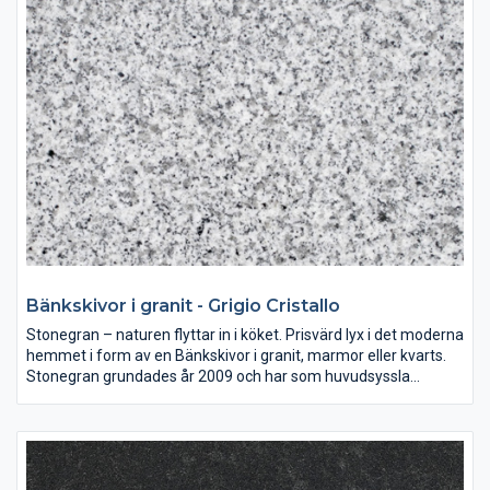
Sten i sina naturliga färger är en investering som ni kan njuta av
i många år. Väljer ni en bänkskiva i granit, marmor eller kvarts
ger ni era lokaler en tidlös form och skönhet.
Bänkskivor i granit - Grigio Cristallo
Stonegran – naturen flyttar in i köket. Prisvärd lyx i det moderna
hemmet i form av en Bänkskivor i granit, marmor eller kvarts.
Stonegran grundades år 2009 och har som huvudsyssla
mätning, montering och försäljning av bänkskivor av granit,
marmor eller kvarts till både kök och badrum.
Sten i sina naturliga färger är en investering som ni kan njuta av
i många år. Väljer ni en bänkskiva i granit, marmor eller kvarts