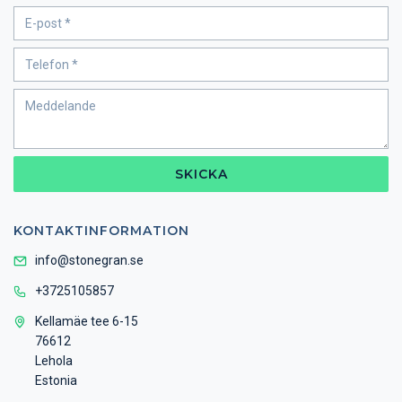
SKICKA
KONTAKTINFORMATION
info@stonegran.se
+3725105857
Kellamäe tee 6-15
76612
Lehola
Estonia