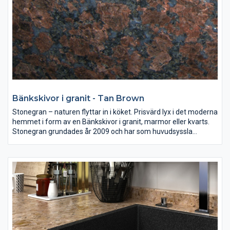
Bänkskivor i granit - Tan Brown
Stonegran – naturen flyttar in i köket. Prisvärd lyx i det moderna
hemmet i form av en Bänkskivor i granit, marmor eller kvarts.
Stonegran grundades år 2009 och har som huvudsyssla
mätning, montering och försäljning av bänkskivor av granit,
marmor eller kvarts till både kök och badrum.
Sten i sina naturliga färger är en investering som ni kan njuta av
i många år. Väljer ni en bänkskiva i granit, marmor eller kvarts
ger ni era lokaler en tidlös form och skönhet.