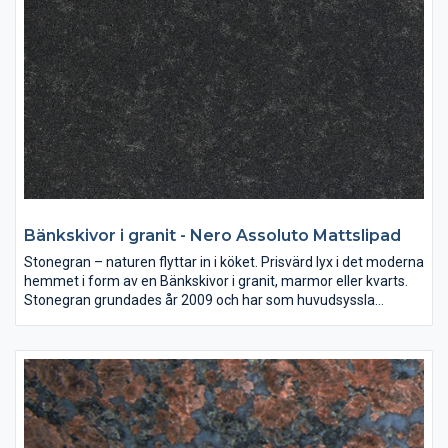
ger ni era lokaler en tidlös form och skönhet.
Bänkskivor i granit - Nero Assoluto Mattslipad
Stonegran – naturen flyttar in i köket. Prisvärd lyx i det moderna
hemmet i form av en Bänkskivor i granit, marmor eller kvarts.
Stonegran grundades år 2009 och har som huvudsyssla
mätning, montering och försäljning av bänkskivor av granit,
marmor eller kvarts till både kök och badrum.
Sten i sina naturliga färger är en investering som ni kan njuta av
i många år. Väljer ni en bänkskiva i granit, marmor eller kvarts
ger ni era lokaler en tidlös form och skönhet.