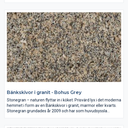
mätning, montering och försäljning av bänkskivor av granit,
marmor eller kvarts till både kök och badrum.
Sten i sina naturliga färger är en investering som ni kan njuta av
i många år. Väljer ni en bänkskiva i granit, marmor eller kvarts
ger ni era lokaler en tidlös form och skönhet.
Bänkskivor i granit - Bohus Grey
Stonegran – naturen flyttar in i köket. Prisvärd lyx i det moderna
hemmet i form av en Bänkskivor i granit, marmor eller kvarts.
Stonegran grundades år 2009 och har som huvudsyssla
mätning, montering och försäljning av bänkskivor av granit,
marmor eller kvarts till både kök och badrum.