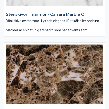
Stenskivor i marmor - Carrara Marble C
Bänkskiva av marmor- Lyx och elegans i Ditt kök eller badrum
Marmor är en naturlig stensort, som har använts som
byggmaterial och dekoration för århundraden. Som bänkskiva
passar den bäst i badrummet, var denna glansiga yta i
samband med rätt belysning ger ett mjukt och lyxigt intryck.
Som dekoration kan man använda marmor som
designelement på öppna spisen eller som fönsterbräda. Det
finns ett brett utbud av färg och mönster när det gäller marmor
– allt mellan ljusvita till svarta, randiga och prickiga. Vanligen är
mörka färger starkare än ljusa och dessutom mindre porösa,
vilket gör den tåligare för repor och fläckar. Behandling av sten
med speciella medel hjälper att skydda bänkskivan mot fläckar
och hålla dess fina glans.