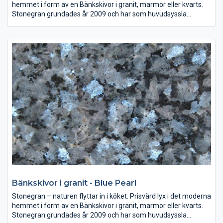
hemmet i form av en Bänkskivor i granit, marmor eller kvarts.
Stonegran grundades år 2009 och har som huvudsyssla
mätning, montering och försäljning av bänkskivor av granit,
marmor eller kvarts till både kök och badrum.
Sten i sina naturliga färger är en investering som ni kan njuta av
i många år. Väljer ni en bänkskiva i granit, marmor eller kvarts
ger ni era lokaler en tidlös form och skönhet.
Bänkskivor i granit - Blue Pearl
Stonegran – naturen flyttar in i köket. Prisvärd lyx i det moderna
hemmet i form av en Bänkskivor i granit, marmor eller kvarts.
Stonegran grundades år 2009 och har som huvudsyssla