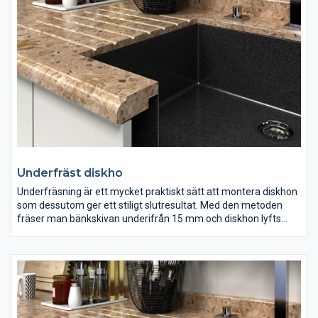
finns ett brett utbud av färg och mönster när det gäller marmor
– allt mellan ljusvita till svarta, randiga och prickiga. Vanligen är
mörka färger starkare än ljusa och dessutom mindre porösa,
vilket gör den tåligare för repor och fläckar. Behandling av sten
med speciella medel hjälper att skydda bänkskivan mot fläckar
och hålla dess fina glans.
Underfräst diskho
Underfräsning är ett mycket praktiskt sätt att montera diskhon
som dessutom ger ett stiligt slutresultat. Med den metoden
fräser man bänkskivan underifrån 15 mm och diskhon lyfts
inuti skivan. Man kan tillämpa denna metod på de flesta
diskhon. Även här kan man fräsa in räfflor i diskbänken vilka
leder bort all vätsa direkt till hon.