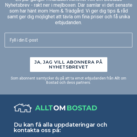
Nyhetsbrev - rakt ner i mejlboxen. Där samlar vi det senaste
som har hänt inom Hem & Trädgård. Vi ger dig tips & råd
samt ger dig möjlighet att tävla om fina priser och få unika
erbjudanden.
JA, JAG VILL ABONNERA PÅ
NYHETSBREVET
Som abonnent samtycker du på att ta emot erbjudanden från Allt om
Bostad och dess partners.
Du kan få alla uppdateringar och
kontakta oss på: