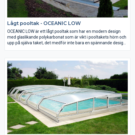
Lågt pooltak - OCEANIC LOW
OCEANIC LOW är ett lågt pooltak som har en modern design
med glaslikande polykarbonat som är vikt i pooltakets hörn och
upp på själva taket, det medför inte bara en spännande design,
utan gör att hela konstruktionen blir starkare.
Man kan välja mellan ett tak som är helt i 4mm kompakt
”glasliknande” polykarbonat eller att t.e.x. välja kanalplast uppe
på själva taket för bättre isolering.