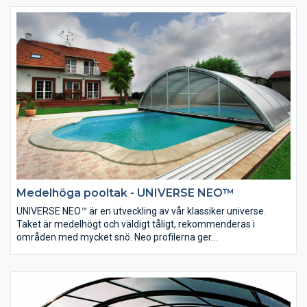
nästan osynligt pooltak och ändå vill ha synliga fördelar med ett
pooltak, som skydd mot skräp i vattnet, reglering av
vattentemperaturen och skydd mot oavsiktligt fall in i poolen,
kommer att uppskatta detta pooltak.
Medelhöga pooltak - UNIVERSE NEO™
UNIVERSE NEO™ är en utveckling av vår klassiker universe.
Taket är medelhögt och väldigt tåligt, rekommenderas i
områden med mycket snö. Neo profilerna ger
Universemodellen en modern design och finish. Automatiskt
låssystem samt plana skenor gör taket mycket lätt hantera.
Pooltaket är försett med Air Fresh™ gavelluckor för ventilation.