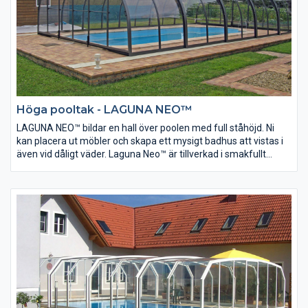
Höga pooltak - LAGUNA NEO™
LAGUNA NEO™ bildar en hall över poolen med full ståhöjd. Ni
kan placera ut möbler och skapa ett mysigt badhus att vistas i
även vid dåligt väder. Laguna Neo™ är tillverkad i smakfullt
avrundade profiler och kan eventuellt anslutas mot befintlig
vägg. Alla Neo modellerna är försedda med en ny modell av
låssystem för ökad säkerhet och bekvämlighet.