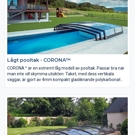
Lågt pooltak - CORONA™
CORONA™ är en extremt låg modell av pooltak. Passar bra när
man inte vill skymma utsikten. Taket, med dess vertikala
väggar, är gjort av 4mm kompakt glasliknande polykarbonat
som är 200 gånger starkare än glas.