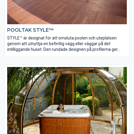
POOLTAK STYLE™
STYLE™ är designat för att omsluta poolen och uteplatsen
genom att utnyttja en befintlig vägg eller väggar på det
intilliggande huset. Den rundade designen på profilerna ger
taket ett graciöst intryck som inte är påträngande och utgör en
kompakt enhet tillsammans med väggen. Den övre skenan till
taket sitter på den lodräta väggen. Utrymmet mellan vägg och
pool är snyggt inglasat och på så sätt skyddat.