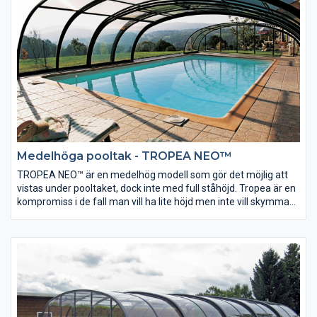
Medelhöga pooltak - TROPEA NEO™
TROPEA NEO™ är en medelhög modell som gör det möjlig att
vistas under pooltaket, dock inte med full ståhöjd. Tropea är en
kompromiss i de fall man vill ha lite höjd men inte vill skymma
utsikt från från huset. Alla Neo modellerna är som standard
utrustade med en ny typ av låssystem för ökad säkerhet och
bekvämlighet.