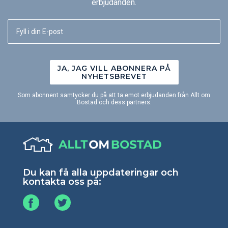
erbjudanden.
JA, JAG VILL ABONNERA PÅ
NYHETSBREVET
Som abonnent samtycker du på att ta emot erbjudanden från Allt om
Bostad och dess partners.
Du kan få alla uppdateringar och
kontakta oss på: