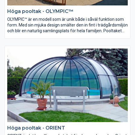
Höga pooltak - OLYMPIC™
OLYMPIC™ är en modell som är unik både i såväl funktion som
form. Med sin mjuka design smälter den in fint i trädgårdsmiljön
och blir en naturlig samlingsplats för hela familjen. ​​​​​​​Pooltaket
består av en eller två öppningsbara kupoler samt skjutbara
sektioner längs med poolen. Pooltaket kan även anslutas mot
befintlig vägg och utrustas med elektrisk manövrering.
Höga pooltak - ORIENT