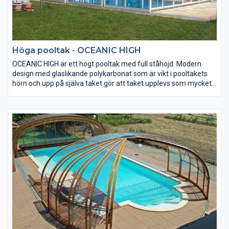
Höga pooltak - OCEANIC HIGH
​​​​OCEANIC HIGH är ett högt pooltak med full ståhöjd. Modern
design med glaslikande polykarbonat som är vikt i pooltakets
hörn och upp på själva taket gör att taket upplevs som mycket
luftigt och rymligt. Vikningen av polykarbonaten medför inte
bara ett spännande visuellt formspråk, utan gör att hela
konstruktionen blir starkare. Man kan välja mellan ett tak som
är helt i 4mm kompakt, en glasliknande polykarbonat, eller att
t.e.x. välja kanalplast uppe på själva taket för bättre isolering.