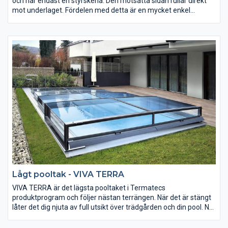
och har endast en styrskena. Den motsatta sidan rullar direkt
mot underlaget. Fördelen med detta är en mycket enkel
manövrering av pooltaket samt att sektionerna kan skjutas
oberoende av varandra. Dessutom slipper man en skena på
den sida av poolen som man går mest kring,- minskad
snubbelrisk!
Lågt pooltak - VIVA TERRA
VIVA TERRA är det lägsta pooltaket i Termatecs
produktprogram och följer nästan terrängen. När det är stängt
låter det dig njuta av full utsikt över trädgården och din pool. När
det är öppet så är pooltaket ett diskret och utrymmessnålt tak
som passar modern bostadsarkitektur. De som söker efter ett