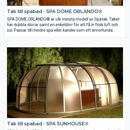
Tak till spabad - SPA DOME ORLANDO®
SPA DOME ORLANDO® är vår minsta modell av Spatak. Taket
har dubbla dörrar samt en enkeldörr för att få in frisk luft och
sol. Passar till mindre spa eller kanske som ett annorlunda
lusthus. SPA DOME ORLANDO® passar för större spa eller till
mindre pooler.
Mått:
Diameter: 4,11m/5,0 m
Höjd: 2,3 m
Tak till spabad - SPA SUNHOUSE®