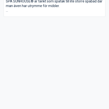
SPA SUNHOUSE® är tänkt som spatak till lite större spabad där
man även har utrymme för möbler.
Mått:
Bredd: 4,11m - 5,0 m
Längd: 6,16m - 8,0 m
Höjd: 2,3 m