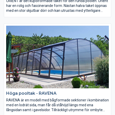
ORIENT ​​​​​​​är det kupolformade taket för den runda poolen. Orient
har en rolig och fascinerande form. Nästan halva taket öppnas
med en stor skjutbar dörr och kan utrustas med ytterligare
dörrar för expempelvis ventilation eller öppning mot trädgård
och omgivning. Konstruktionen är rymlig och skapar en luftig
och mysig atmosfär för sköna varma bad.
Höga pooltak - RAVENA
RAVENA är en modell med bågformade sektioner i kombination
med en lodrät sida, man får då ståhöjd längs med ena
långsidan samt i gavelsidor. Tillräckligt utrymme för ombyte
samt lite möblemang.