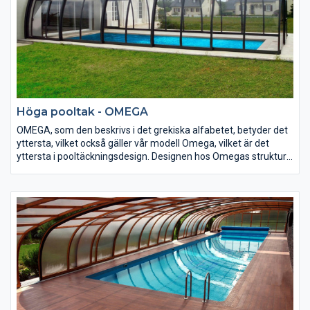
Höga pooltak - OMEGA
OMEGA, som den beskrivs i det grekiska alfabetet, betyder det
yttersta, vilket också gäller vår modell Omega, vilket är det
yttersta i pooltäckningsdesign. Designen hos Omegas struktur
skapar en optisk illusion av att pooltäckningen är lägre än den
faktiskt är. Taket Omega är tillräckligt högt på alla sidor, för att
tillåta användarna att gå innanför inneslutningen.
Den tekniskt avancerade, nya designen ger en känsla av
storslagenhet och oöverträffad kvalitet.