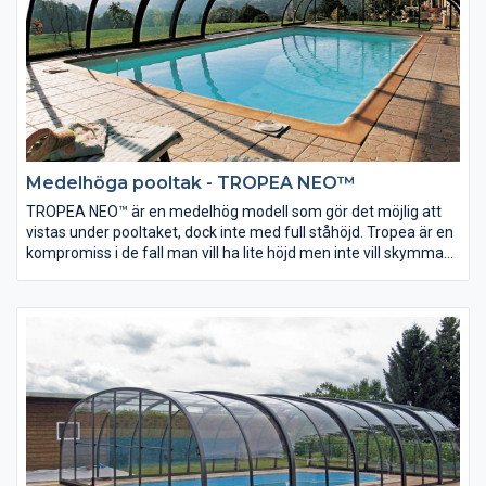
Medelhöga pooltak - TROPEA NEO™
TROPEA NEO™ är en medelhög modell som gör det möjlig att
vistas under pooltaket, dock inte med full ståhöjd. Tropea är en
kompromiss i de fall man vill ha lite höjd men inte vill skymma
utsikt från från huset. Alla Neo modellerna är som standard
utrustade med en ny typ av låssystem för ökad säkerhet och
bekvämlighet.