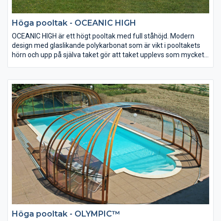
Höga pooltak - OCEANIC HIGH
​​​​OCEANIC HIGH är ett högt pooltak med full ståhöjd. Modern
design med glaslikande polykarbonat som är vikt i pooltakets
hörn och upp på själva taket gör att taket upplevs som mycket
luftigt och rymligt. Vikningen av polykarbonaten medför inte
bara ett spännande visuellt formspråk, utan gör att hela
konstruktionen blir starkare. Man kan välja mellan ett tak som
är helt i 4mm kompakt, en glasliknande polykarbonat, eller att
t.e.x. välja kanalplast uppe på själva taket för bättre isolering.
Höga pooltak - OLYMPIC™