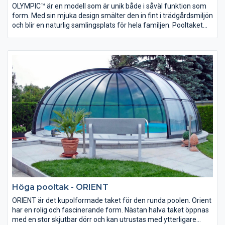
OLYMPIC™ är en modell som är unik både i såväl funktion som
form. Med sin mjuka design smälter den in fint i trädgårdsmiljön
och blir en naturlig samlingsplats för hela familjen. ​​​​​​​Pooltaket
består av en eller två öppningsbara kupoler samt skjutbara
sektioner längs med poolen. Pooltaket kan även anslutas mot
befintlig vägg och utrustas med elektrisk manövrering.
Höga pooltak - ORIENT
ORIENT ​​​​​​​är det kupolformade taket för den runda poolen. Orient
har en rolig och fascinerande form. Nästan halva taket öppnas
med en stor skjutbar dörr och kan utrustas med ytterligare