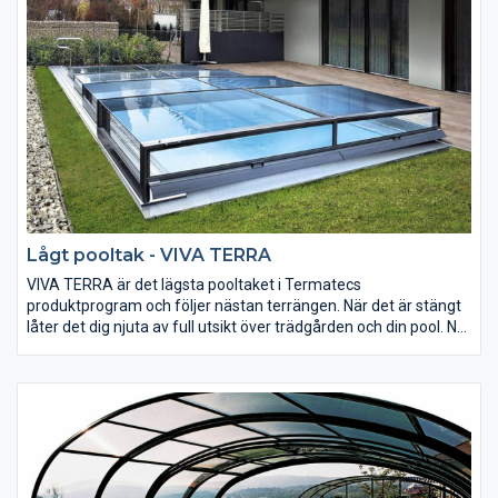
Lågt pooltak - VIVA TERRA
VIVA TERRA är det lägsta pooltaket i Termatecs
produktprogram och följer nästan terrängen. När det är stängt
låter det dig njuta av full utsikt över trädgården och din pool. När
det är öppet så är pooltaket ett diskret och utrymmessnålt tak
som passar modern bostadsarkitektur. De som söker efter ett
nästan osynligt pooltak och ändå vill ha synliga fördelar med ett
pooltak, som skydd mot skräp i vattnet, reglering av
vattentemperaturen och skydd mot oavsiktligt fall in i poolen,
kommer att uppskatta detta pooltak.