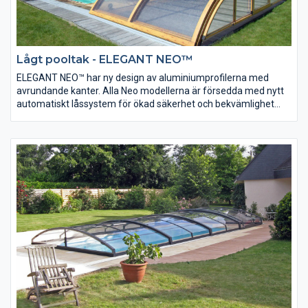
Lågt pooltak - ELEGANT NEO™
ELEGANT NEO™ har ny design av aluminiumprofilerna med
avrundande kanter. Alla Neo modellerna är försedda med nytt
automatiskt låssystem för ökad säkerhet och bekvämlighet
samt Air Fresh™ gavelluckor för ventilation.
Neo™ Line är nya varianter på våra modeller Elegant, Tropea,
Universe, Imperia samt Laguna. Dessa modeller av pooltak
tillverkas av aluminiumprofiler som är designade i ett modernt
formspråk för att ytterligare smälta in i poolmiljön.