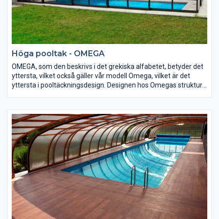
Höga pooltak - OMEGA
OMEGA, som den beskrivs i det grekiska alfabetet, betyder det
yttersta, vilket också gäller vår modell Omega, vilket är det
yttersta i pooltäckningsdesign. Designen hos Omegas struktur
skapar en optisk illusion av att pooltäckningen är lägre än den
faktiskt är. Taket Omega är tillräckligt högt på alla sidor, för att
tillåta användarna att gå innanför inneslutningen.
Den tekniskt avancerade, nya designen ger en känsla av
storslagenhet och oöverträffad kvalitet.