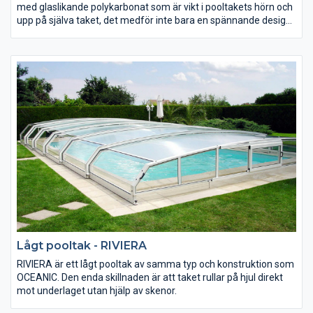
med glaslikande polykarbonat som är vikt i pooltakets hörn och
upp på själva taket, det medför inte bara en spännande design,
utan gör att hela konstruktionen blir starkare.
Man kan välja mellan ett tak som är helt i 4mm kompakt
”glasliknande” polykarbonat eller att t.e.x. välja kanalplast uppe
på själva taket för bättre isolering.
Lågt pooltak - RIVIERA
​​​RIVIERA är ett lågt pooltak av samma typ och konstruktion som
OCEANIC. Den enda skillnaden är att taket rullar på hjul direkt
mot underlaget utan hjälp av skenor.