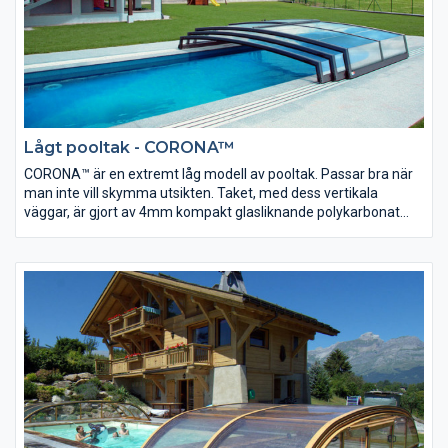
Lågt pooltak - CORONA™
CORONA™ är en extremt låg modell av pooltak. Passar bra när
man inte vill skymma utsikten. Taket, med dess vertikala
väggar, är gjort av 4mm kompakt glasliknande polykarbonat
som är 200 gånger starkare än glas.