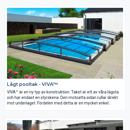
Lågt pooltak - VIVA™
VIVA™ är en ny typ av konstruktion. Taket är ett av våra lägsta
och har endast en styrskena. Den motsatta sidan rullar direkt
mot underlaget. Fördelen med detta är en mycket enkel
manövrering av pooltaket samt att sektionerna kan skjutas
oberoende av varandra. Dessutom slipper man en skena på
den sida av poolen som man går mest kring,- minskad
snubbelrisk!