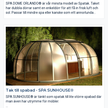
SPA DOME ORLANDO® är vår minsta modell av Spatak. Taket
har dubbla dörrar samt en enkeldörr för att få in frisk luft och
sol. Passar till mindre spa eller kanske som ett annorlunda
lusthus. SPA DOME ORLANDO® passar för större spa eller till
mindre pooler.
Mått:
Diameter: 4,11m/5,0 m
Höjd: 2,3 m
Tak till spabad - SPA SUNHOUSE®
SPA SUNHOUSE® är tänkt som spatak till lite större spabad där
man även har utrymme för möbler.