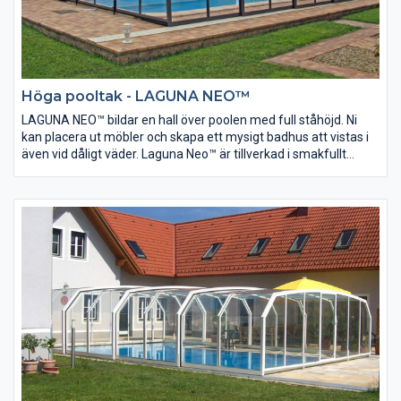
Höga pooltak - LAGUNA NEO™
LAGUNA NEO™ bildar en hall över poolen med full ståhöjd. Ni
kan placera ut möbler och skapa ett mysigt badhus att vistas i
även vid dåligt väder. Laguna Neo™ är tillverkad i smakfullt
avrundade profiler och kan eventuellt anslutas mot befintlig
vägg. Alla Neo modellerna är försedda med en ny modell av
låssystem för ökad säkerhet och bekvämlighet.