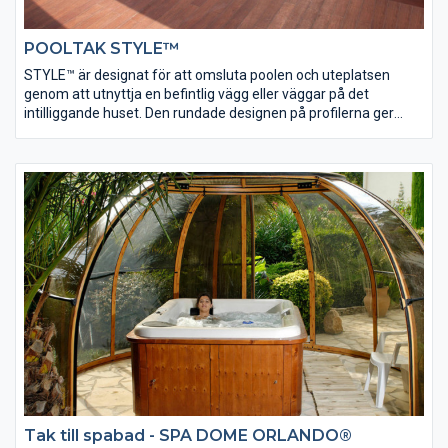
POOLTAK STYLE™
STYLE™ är designat för att omsluta poolen och uteplatsen
genom att utnyttja en befintlig vägg eller väggar på det
intilliggande huset. Den rundade designen på profilerna ger
taket ett graciöst intryck som inte är påträngande och utgör en
kompakt enhet tillsammans med väggen. Den övre skenan till
taket sitter på den lodräta väggen. Utrymmet mellan vägg och
pool är snyggt inglasat och på så sätt skyddat.
Tak till spabad - SPA DOME ORLANDO®