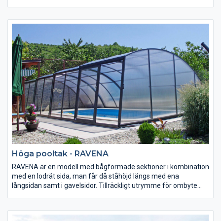
dörrar för expempelvis ventilation eller öppning mot trädgård
och omgivning. Konstruktionen är rymlig och skapar en luftig
och mysig atmosfär för sköna varma bad.
Höga pooltak - RAVENA
RAVENA är en modell med bågformade sektioner i kombination
med en lodrät sida, man får då ståhöjd längs med ena
långsidan samt i gavelsidor. Tillräckligt utrymme för ombyte
samt lite möblemang.