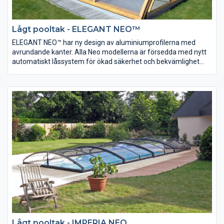
Lågt pooltak - ELEGANT NEO™
ELEGANT NEO™ har ny design av aluminiumprofilerna med
avrundande kanter. Alla Neo modellerna är försedda med nytt
automatiskt låssystem för ökad säkerhet och bekvämlighet
samt Air Fresh™ gavelluckor för ventilation.
Neo™ Line är nya varianter på våra modeller Elegant, Tropea,
Universe, Imperia samt Laguna. Dessa modeller av pooltak
tillverkas av aluminiumprofiler som är designade i ett modernt
formspråk för att ytterligare smälta in i poolmiljön.
Lågt pooltak - IMPERIA NEO