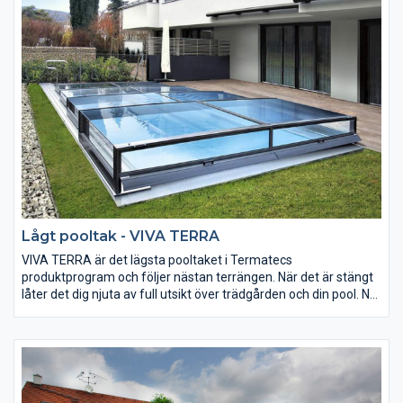
Lågt pooltak - VIVA TERRA
VIVA TERRA är det lägsta pooltaket i Termatecs
produktprogram och följer nästan terrängen. När det är stängt
låter det dig njuta av full utsikt över trädgården och din pool. När
det är öppet så är pooltaket ett diskret och utrymmessnålt tak
som passar modern bostadsarkitektur. De som söker efter ett
nästan osynligt pooltak och ändå vill ha synliga fördelar med ett
pooltak, som skydd mot skräp i vattnet, reglering av
vattentemperaturen och skydd mot oavsiktligt fall in i poolen,
kommer att uppskatta detta pooltak.