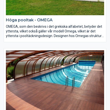
Höga pooltak - OMEGA
OMEGA, som den beskrivs i det grekiska alfabetet, betyder det
yttersta, vilket också gäller vår modell Omega, vilket är det
yttersta i pooltäckningsdesign. Designen hos Omegas struktur
skapar en optisk illusion av att pooltäckningen är lägre än den
faktiskt är. Taket Omega är tillräckligt högt på alla sidor, för att
tillåta användarna att gå innanför inneslutningen.
Den tekniskt avancerade, nya designen ger en känsla av
storslagenhet och oöverträffad kvalitet.