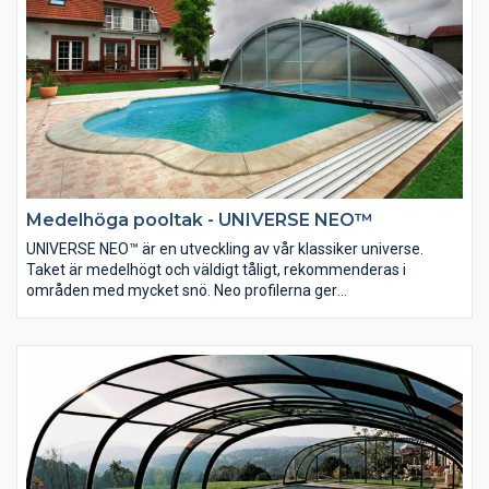
Medelhöga pooltak - UNIVERSE NEO™
UNIVERSE NEO™ är en utveckling av vår klassiker universe.
Taket är medelhögt och väldigt tåligt, rekommenderas i
områden med mycket snö. Neo profilerna ger
Universemodellen en modern design och finish. Automatiskt
låssystem samt plana skenor gör taket mycket lätt hantera.
Pooltaket är försett med Air Fresh™ gavelluckor för ventilation.