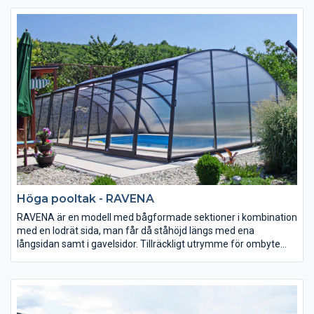
och mysig atmosfär för sköna varma bad.
Höga pooltak - RAVENA
RAVENA är en modell med bågformade sektioner i kombination
med en lodrät sida, man får då ståhöjd längs med ena
långsidan samt i gavelsidor. Tillräckligt utrymme för ombyte
samt lite möblemang.