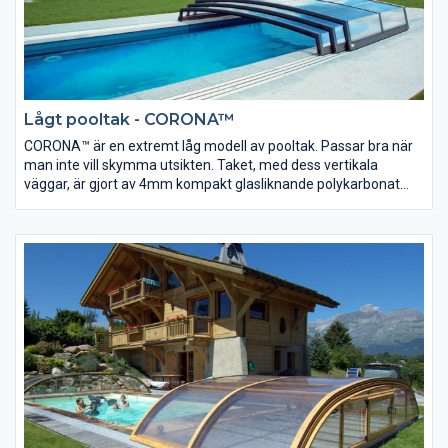
Lågt pooltak - CORONA™
CORONA™ är en extremt låg modell av pooltak. Passar bra när
man inte vill skymma utsikten. Taket, med dess vertikala
väggar, är gjort av 4mm kompakt glasliknande polykarbonat
som är 200 gånger starkare än glas.