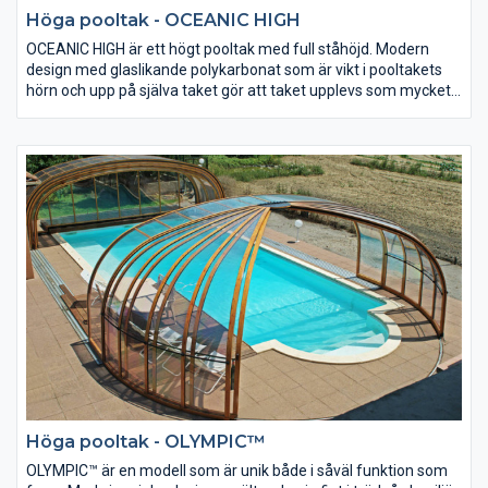
Höga pooltak - OCEANIC HIGH
​​​​OCEANIC HIGH är ett högt pooltak med full ståhöjd. Modern
design med glaslikande polykarbonat som är vikt i pooltakets
hörn och upp på själva taket gör att taket upplevs som mycket
luftigt och rymligt. Vikningen av polykarbonaten medför inte
bara ett spännande visuellt formspråk, utan gör att hela
konstruktionen blir starkare. Man kan välja mellan ett tak som
är helt i 4mm kompakt, en glasliknande polykarbonat, eller att
t.e.x. välja kanalplast uppe på själva taket för bättre isolering.
Höga pooltak - OLYMPIC™
OLYMPIC™ är en modell som är unik både i såväl funktion som