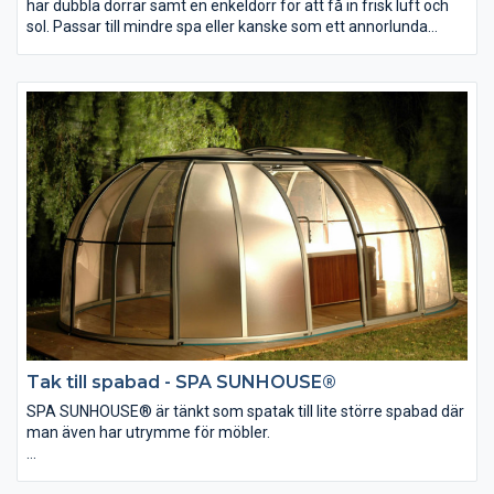
har dubbla dörrar samt en enkeldörr för att få in frisk luft och
sol. Passar till mindre spa eller kanske som ett annorlunda
lusthus. SPA DOME ORLANDO® passar för större spa eller till
mindre pooler.
Mått:
Diameter: 4,11m/5,0 m
Höjd: 2,3 m
Tak till spabad - SPA SUNHOUSE®
SPA SUNHOUSE® är tänkt som spatak till lite större spabad där
man även har utrymme för möbler.
Mått: