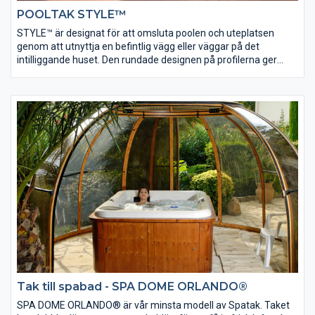
POOLTAK STYLE™
STYLE™ är designat för att omsluta poolen och uteplatsen
genom att utnyttja en befintlig vägg eller väggar på det
intilliggande huset. Den rundade designen på profilerna ger
taket ett graciöst intryck som inte är påträngande och utgör en
kompakt enhet tillsammans med väggen. Den övre skenan till
taket sitter på den lodräta väggen. Utrymmet mellan vägg och
pool är snyggt inglasat och på så sätt skyddat.
Tak till spabad - SPA DOME ORLANDO®
SPA DOME ORLANDO® är vår minsta modell av Spatak. Taket