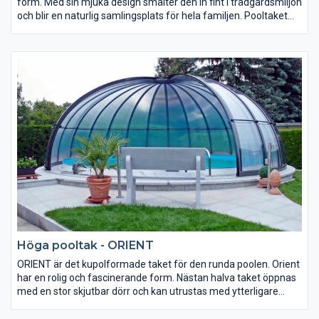
form. Med sin mjuka design smälter den in fint i trädgårdsmiljön
och blir en naturlig samlingsplats för hela familjen. ​​​​​​​Pooltaket
består av en eller två öppningsbara kupoler samt skjutbara
sektioner längs med poolen. Pooltaket kan även anslutas mot
befintlig vägg och utrustas med elektrisk manövrering.
Höga pooltak - ORIENT
ORIENT ​​​​​​​är det kupolformade taket för den runda poolen. Orient
har en rolig och fascinerande form. Nästan halva taket öppnas
med en stor skjutbar dörr och kan utrustas med ytterligare
dörrar för expempelvis ventilation eller öppning mot trädgård
och omgivning. Konstruktionen är rymlig och skapar en luftig