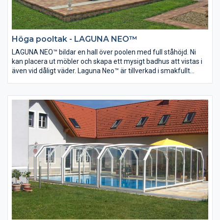
Höga pooltak - LAGUNA NEO™
LAGUNA NEO™ bildar en hall över poolen med full ståhöjd. Ni
kan placera ut möbler och skapa ett mysigt badhus att vistas i
även vid dåligt väder. Laguna Neo™ är tillverkad i smakfullt
avrundade profiler och kan eventuellt anslutas mot befintlig
vägg. Alla Neo modellerna är försedda med en ny modell av
låssystem för ökad säkerhet och bekvämlighet.