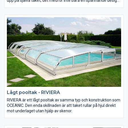
upp på själva taket, det medför inte bara en spännande design,
utan gör att hela konstruktionen blir starkare.
Man kan välja mellan ett tak som är helt i 4mm kompakt
”glasliknande” polykarbonat eller att t.e.x. välja kanalplast uppe
på själva taket för bättre isolering.
Lågt pooltak - RIVIERA
​​​RIVIERA är ett lågt pooltak av samma typ och konstruktion som
OCEANIC. Den enda skillnaden är att taket rullar på hjul direkt
mot underlaget utan hjälp av skenor.