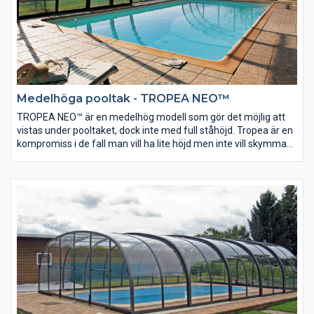
Medelhöga pooltak - TROPEA NEO™
TROPEA NEO™ är en medelhög modell som gör det möjlig att
vistas under pooltaket, dock inte med full ståhöjd. Tropea är en
kompromiss i de fall man vill ha lite höjd men inte vill skymma
utsikt från från huset. Alla Neo modellerna är som standard
utrustade med en ny typ av låssystem för ökad säkerhet och
bekvämlighet.