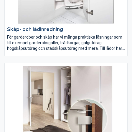
Skåp- och lådinredning
För garderober och skåp har vi många praktiska lösningar som
till exempel garderobsgaller, trådkorgar, galgutdrag,
högskåpsutdrag och städskåpsutdrag med mera. Till lådor har
vi smarta tillbehör som bestickinsatser, kryddhållare, knivblock,
tallrikshållare och andra fackindelningar.