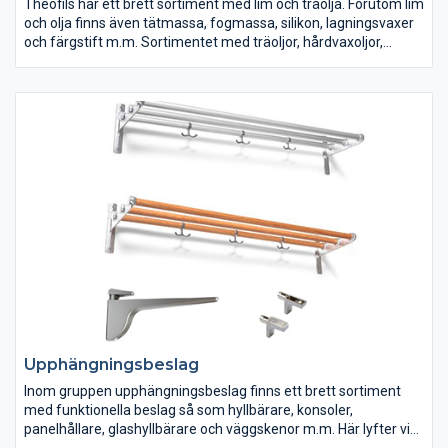
Theofils har ett brett sortiment med lim och träolja. Förutom lim
och olja finns även tätmassa, fogmassa, silikon, lagningsvaxer
och färgstift m.m. Sortimentet med träoljor, hårdvaxoljor,
träsåpa, lut och infärgning kommer från Welin & Co och säljs
under varumärkena Timberex och Osmo. Hårdvaxoljorna finns
både för inom- och utomhusbruk. Från Casco har vi ett
komplett sortiment av lim, härdare, släppmedel och limtvätt.
Exempel på lim som finns hos Theofils är smältlim, kontaktlim,
polyuretanlim, trälim, konstruktionslim, karbamidlim. Hos oss
hittar du även lagningsvaxer och färgstift från König. Dessa
produkter hjälper dig att reparera repor och sprickor i träytor.
Upphängningsbeslag
Inom gruppen upphängningsbeslag finns ett brett sortiment
med funktionella beslag så som hyllbärare, konsoler,
panelhållare, glashyllbärare och väggskenor m.m. Här lyfter vi
gärna fram vårt starka upphängingsbeslga 801 från Camar