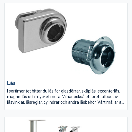
system för sopsortering. Det finns både golvmonterade och
sidomonterade varianter och behållare i olika material och
utseende.
Lås
I sortimentet hittar du lås för glasdörrar, skåplås, excenterlås,
magnetlås och mycket mera. Vi har också ett brett utbud av
låsvinklar, låsreglar, cylindrar och andra låsbehör. Vårt mål är att
alltid kunna erbjuda dig som kund högkvalitativa produkter
inom låsning. Våra ytterdörrlås och innerdörrlås hittar du
numera under produktgruppen "Dörr- och fönsterbeslag".