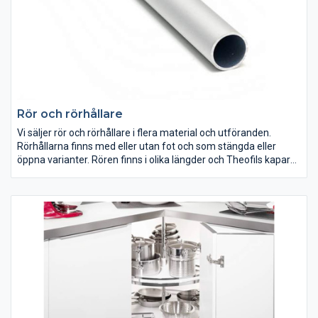
Rör och rörhållare
Vi säljer rör och rörhållare i flera material och utföranden.
Rörhållarna finns med eller utan fot och som stängda eller
öppna varianter. Rören finns i olika längder och Theofils kapar
också efter dina fixmått, kontakta orderavdelningen 036-30 66
50. I denna grupp hittar du även ledstångsbeslag.