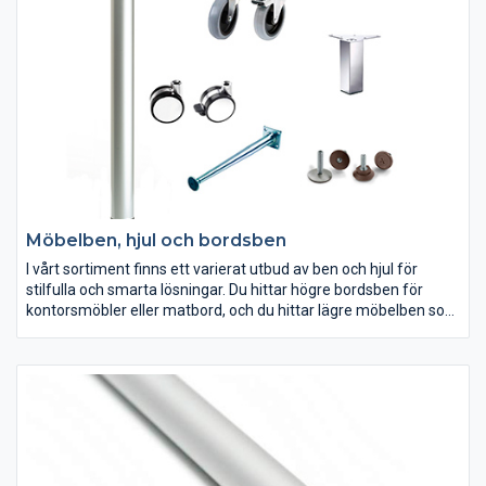
Möbelben, hjul och bordsben
I vårt sortiment finns ett varierat utbud av ben och hjul för
stilfulla och smarta lösningar. Du hittar högre bordsben för
kontorsmöbler eller matbord, och du hittar lägre möbelben som
passar förvaringsmöbler. Dessutom finns flera ställbara fötter
och sockelben som passar perfekt till köksskåp. Inom kategorin
hjul finns allt från större industrihjul till mindre länkhjul och
silfulla designhjul. Inom denna produktgrupp hittar du också
bordsreglar, glidknappar och vridplattor.