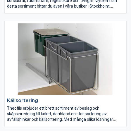
korslasrar, fuktmätare, regelsökare och tvingar. Mycket från
detta sortiment hittar du även i våra butiker i Stockholm,
Göteborg, Malmö och Jönköping.
Källsortering
Theofils erbjuder ett brett sortiment av beslag och
skåpsinredning till köket, däribland en stor sortering av
avfallshinkar och källsortering. Med många olika lösningar
hjälper Theofils dig att gör det enkelt att källsortera dina sopor. I
sortimentet hittar du allt från enkla avfallshinkar till kompletta