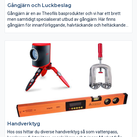
Gångjärn och Luckbeslag
Gångjärn är en av Theofils basprodukter och vi har ett brett
men samtidigt specialiserat utbud av gångjärn. Här finns
gångjärn för innanförliggande, halvtäckande och heltäckande
luckor och vi har modeller för de flesta öppningsvinklar. Hos oss
finner du lyftgångjärn, möbelgångjärn, byggnadsgångjärn,
dolda gångjärn, fjädergångjärn, överfalsgångjärn,
pianogångjärn och gångjärn för glasdörrar. Självklart säljer vi
Blums populära CLIP top gångjärn. Vi har även borrmallar som
gör ditt monteringsjobb enklare.
Handverktyg
Hos oss hittar du diverse handverktyg så som vattenpass,