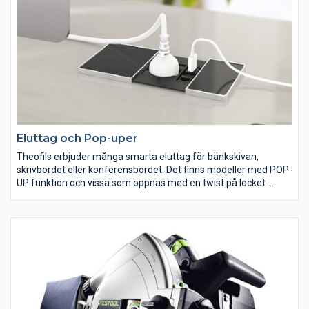
Eluttag och Pop-uper
Theofils erbjuder många smarta eluttag för bänkskivan,
skrivbordet eller konferensbordet. Det finns modeller med POP-
UP funktion och vissa som öppnas med en twist på locket.
Gemensamt för samtliga eluttag är att de på ett lättgängligt
sätt hanterar kablar och sladdar. Missa inte heller den smarta
och funktionella induktionsladdare för Iphone och Samsung.