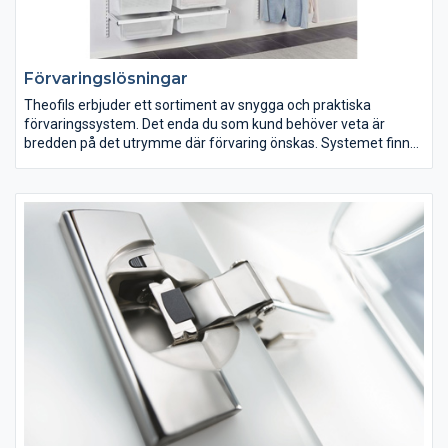
Förvaringslösningar
Theofils erbjuder ett sortiment av snygga och praktiska
förvaringssystem. Det enda du som kund behöver veta är
bredden på det utrymme där förvaring önskas. Systemet finns
för sex olika breddomfång, från 860 mm till 2 860 mm, samt i
flera varianter med olika innehåll. Totalhöjden på systemen är 2
000 mm och djupet 505 mm.
Totalt finns förvaringssystemet i 42 varianter, vilket bidrar till
många användningsområden så som i en walking closet, i
hallen eller i tvättstugan. Om så önskas kan förvaringen döljas
bakom skjutdörrar. Lösningarna finns att beställa på theofils.se
med leveranstid två veckor.