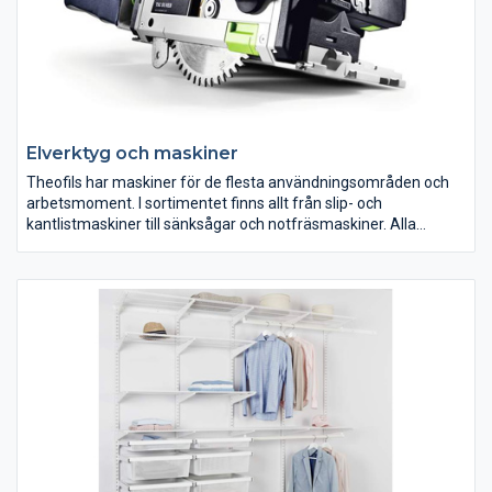
Elverktyg och maskiner
Theofils har maskiner för de flesta användningsområden och
arbetsmoment. I sortimentet finns allt från slip- och
kantlistmaskiner till sänksågar och notfräsmaskiner. Alla
elverktyg och tryckluftsmaskiner kännetecknas av hög kvalitet,
lång livstid och god ergonomi.
Vi har bland annat Sveriges bredaste Festool-sortiment.
Festools skruvdragare, fräsar, dammsugare, hyvlar och mycket
mer finns i webshopen och på lager. Theofils samarbetar med
flera ledande maskinleverantörer som Lamello, Festool, Virutex,
Mafell och Mirka. I sortimentet hittar du skruvdragare,
borrmaskiner, låskistefräsar, kantfräsar, spikpistoler, kap-/och
gersågar, klammerverktyg, kanthyvlar, excenterslipmaskiner
och mycket mer. Självklart har vi även tillbehör till maskinerna.