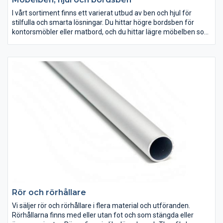
I vårt sortiment finns ett varierat utbud av ben och hjul för
stilfulla och smarta lösningar. Du hittar högre bordsben för
kontorsmöbler eller matbord, och du hittar lägre möbelben som
passar förvaringsmöbler. Dessutom finns flera ställbara fötter
och sockelben som passar perfekt till köksskåp. Inom kategorin
hjul finns allt från större industrihjul till mindre länkhjul och
silfulla designhjul. Inom denna produktgrupp hittar du också
bordsreglar, glidknappar och vridplattor.
Rör och rörhållare
Vi säljer rör och rörhållare i flera material och utföranden.
Rörhållarna finns med eller utan fot och som stängda eller