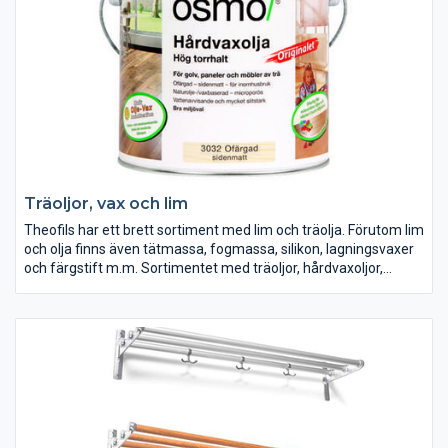
Träoljor, vax och lim
Theofils har ett brett sortiment med lim och träolja. Förutom lim
och olja finns även tätmassa, fogmassa, silikon, lagningsvaxer
och färgstift m.m. Sortimentet med träoljor, hårdvaxoljor,
träsåpa, lut och infärgning kommer från Welin & Co och säljs
under varumärkena Timberex och Osmo. Hårdvaxoljorna finns
både för inom- och utomhusbruk. Från Casco har vi ett
komplett sortiment av lim, härdare, släppmedel och limtvätt.
Exempel på lim som finns hos Theofils är smältlim, kontaktlim,
polyuretanlim, trälim, konstruktionslim, karbamidlim. Hos oss
hittar du även lagningsvaxer och färgstift från König. Dessa
produkter hjälper dig att reparera repor och sprickor i träytor.