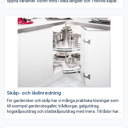
öppna varianter. Rören finns i olika längder och Theofils kapar
också efter dina fixmått, kontakta orderavdelningen 036-30 66
50. I denna grupp hittar du även ledstångsbeslag.
Skåp- och lådinredning
För garderober och skåp har vi många praktiska lösningar som
till exempel garderobsgaller, trådkorgar, galgutdrag,
högskåpsutdrag och städskåpsutdrag med mera. Till lådor har
vi smarta tillbehör som bestickinsatser, kryddhållare, knivblock,
tallrikshållare och andra fackindelningar.