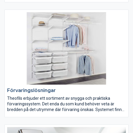
elverktyg och tryckluftsmaskiner kännetecknas av hög kvalitet,
lång livstid och god ergonomi.
Vi har bland annat Sveriges bredaste Festool-sortiment.
Festools skruvdragare, fräsar, dammsugare, hyvlar och mycket
mer finns i webshopen och på lager. Theofils samarbetar med
flera ledande maskinleverantörer som Lamello, Festool, Virutex,
Mafell och Mirka. I sortimentet hittar du skruvdragare,
borrmaskiner, låskistefräsar, kantfräsar, spikpistoler, kap-/och
gersågar, klammerverktyg, kanthyvlar, excenterslipmaskiner
och mycket mer. Självklart har vi även tillbehör till maskinerna.
Förvaringslösningar
Theofils erbjuder ett sortiment av snygga och praktiska
förvaringssystem. Det enda du som kund behöver veta är
bredden på det utrymme där förvaring önskas. Systemet finns
för sex olika breddomfång, från 860 mm till 2 860 mm, samt i
flera varianter med olika innehåll. Totalhöjden på systemen är 2
000 mm och djupet 505 mm.