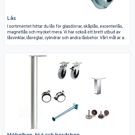
Lås
I sortimentet hittar du lås för glasdörrar, skåplås, excenterlås,
magnetlås och mycket mera. Vi har också ett brett utbud av
låsvinklar, låsreglar, cylindrar och andra låsbehör. Vårt mål är att
alltid kunna erbjuda dig som kund högkvalitativa produkter
inom låsning. Våra ytterdörrlås och innerdörrlås hittar du
numera under produktgruppen "Dörr- och fönsterbeslag".
Möbelben, hjul och bordsben