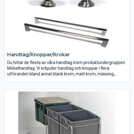
Handtag/Knoppar/Krokar
Du hittar de flesta av våra handtag inom produktundergruppen
Möbelhandtag. Vi erbjuder handtag och knoppar i flera
utföranden bland annat blank krom, matt krom, mässing,
rostfritt, aluminium, trä och plast m.m. Förutom klassiska
handtag säljer vi också glashandtag, kofferthandtag,
porthandtag och skjutdörrsshandtag.
Inom undergruppen Krokar ligger de traditionella skolkrokarna
tillsammans med andra krokar som passar som
inredningsdetalj. Våra kökshandtag, knoppar,
skjutdörrshandtag och krokar speglar de trender som råder
inom inredningsindustrin.