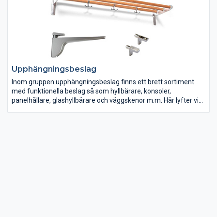
Upphängningsbeslag
Inom gruppen upphängningsbeslag finns ett brett sortiment
med funktionella beslag så som hyllbärare, konsoler,
panelhållare, glashyllbärare och väggskenor m.m. Här lyfter vi
gärna fram vårt starka upphängingsbeslga 801 från Camar
som används för vägghängda överskåp. Beslaget klarar en
maxvikt på 100 kg tack vara den unika designen. I denna grupp
hittar du även kätting och gardinspiraler.