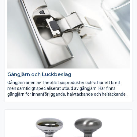
Totalt finns förvaringssystemet i 42 varianter, vilket bidrar till
många användningsområden så som i en walking closet, i
hallen eller i tvättstugan. Om så önskas kan förvaringen döljas
bakom skjutdörrar. Lösningarna finns att beställa på theofils.se
med leveranstid två veckor.
Gångjärn och Luckbeslag
Gångjärn är en av Theofils basprodukter och vi har ett brett
men samtidigt specialiserat utbud av gångjärn. Här finns
gångjärn för innanförliggande, halvtäckande och heltäckande
luckor och vi har modeller för de flesta öppningsvinklar. Hos oss
finner du lyftgångjärn, möbelgångjärn, byggnadsgångjärn,
dolda gångjärn, fjädergångjärn, överfalsgångjärn,
pianogångjärn och gångjärn för glasdörrar. Självklart säljer vi
Blums populära CLIP top gångjärn. Vi har även borrmallar som
gör ditt monteringsjobb enklare.