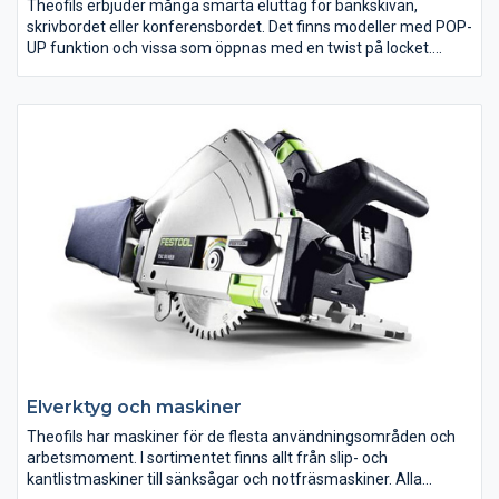
Theofils erbjuder många smarta eluttag för bänkskivan,
skrivbordet eller konferensbordet. Det finns modeller med POP-
UP funktion och vissa som öppnas med en twist på locket.
Gemensamt för samtliga eluttag är att de på ett lättgängligt
sätt hanterar kablar och sladdar. Missa inte heller den smarta
och funktionella induktionsladdare för Iphone och Samsung.
Elverktyg och maskiner
Theofils har maskiner för de flesta användningsområden och
arbetsmoment. I sortimentet finns allt från slip- och
kantlistmaskiner till sänksågar och notfräsmaskiner. Alla