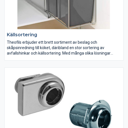
Källsortering
Theofils erbjuder ett brett sortiment av beslag och
skåpsinredning till köket, däribland en stor sortering av
avfallshinkar och källsortering. Med många olika lösningar
hjälper Theofils dig att gör det enkelt att källsortera dina sopor. I
sortimentet hittar du allt från enkla avfallshinkar till kompletta
system för sopsortering. Det finns både golvmonterade och
sidomonterade varianter och behållare i olika material och
utseende.