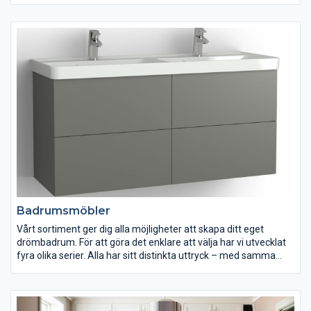
tvättstället Flow i Top Solid som har en slitstark yta. Vill du ha
ett lite annorlunda uttryck kan du istället välja det
seminedfällda tvättstället Zone i oval eller rund form. Till det
kommer alla förvaringslösningar du kan önska. Passar dig som
vill ha ett komplett badrum med omsorgsfullt genomtänkta
detaljer.
Badrumsmöbler
Vårt sortiment ger dig alla möjligheter att skapa ditt eget
drömbadrum. För att göra det enklare att välja har vi utvecklat
fyra olika serier. Alla har sitt distinkta uttryck – med samma
höga Vedumkvalitet. Du väljer den serie som passar dig bäst
och kan sedan anpassa den till ditt utrymme och smak. Välj de
bredder, tvättställ och förvaringslösningar du behöver, och
komplettera med luckor, handtag, kulörer, stödben, speglar och