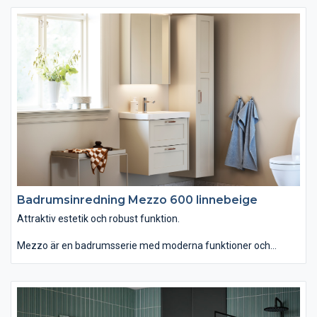
än vanligt. Om du istället väljer det ovanpåliggande tvättstället
Soprano i det stenliknande, slitstarka och lättskötta materialet
Solid Surface får serien ett annat uttryck. Kommoden finns
med eller utan inramning. Passar dig som vill ha ett badrum
som kombinerar attraktiv estetik med robust funktion."
Badrumsinredning Mezzo 600 linnebeige
Attraktiv estetik och robust funktion.
Mezzo är en badrumsserie med moderna funktioner och
personlig design. Du kan välja tvättstället Mezzo som är
generöst men ändå lättplacerat, eftersom det är lite grundare
än vanligt. Om du istället väljer det ovanpåliggande tvättstället
Soprano i det stenliknande, slitstarka och lättskötta materialet
Solid Surface får serien ett annat uttryck. Kommoden finns