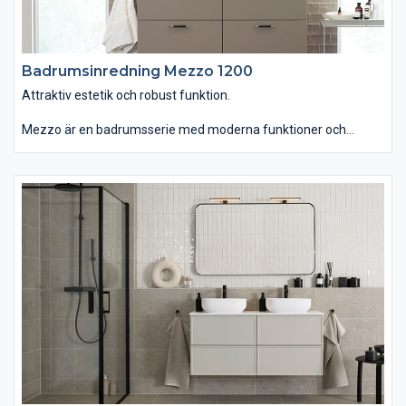
Badrumsinredning Mezzo 1200
Attraktiv estetik och robust funktion.
Mezzo är en badrumsserie med moderna funktioner och
personlig design. Du kan välja tvättstället Mezzo som är
generöst men ändå lättplacerat, eftersom det är lite grundare
än vanligt. Om du istället väljer det ovanpåliggande tvättstället
Soprano i det stenliknande, slitstarka och lättskötta materialet
Solid Surface får serien ett annat uttryck. Kommoden finns
med eller utan inramning. Passar dig som vill ha ett badrum
som kombinerar attraktiv estetik med robust funktion."