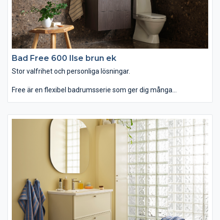
Bad Free 600 Ilse brun ek
Stor valfrihet och personliga lösningar.
Free är en flexibel badrumsserie som ger dig många
möjligheter att skapa en lösning som passar dig och ditt hem.
Det enkla, balanserade formspråket gör att badrumsmöbeln
kan få ett både modernt och traditionellt utseende, beroende
på ditt val av till exempel lucka, kulör och handtag. Det minsta
tvättstället är smalare och grundare än vad som är vanligt och
perfekt för små badrum. Free passar dig som vill ha ett badrum
som erbjuder stor valfrihet och personliga lösningar.