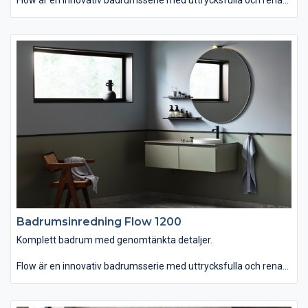
linjer som finns i hela sju olika bredder. Du kan välja mellan
tvättstället Flow i Top Solid som har en slitstark yta. Vill du ha
ett lite annorlunda uttryck kan du istället välja det
seminedfällda tvättstället Zone i oval eller rund form. Till det
kommer alla förvaringslösningar du kan önska. Passar dig som
vill ha ett komplett badrum med omsorgsfullt genomtänkta
detaljer.
Badrumsinredning Flow 1200
Komplett badrum med genomtänkta detaljer.
Flow är en innovativ badrumsserie med uttrycksfulla och rena
linjer som finns i hela sju olika bredder. Du kan välja mellan
tvättstället Flow i Top Solid som har en slitstark yta. Vill du ha
ett lite annorlunda uttryck kan du istället välja det