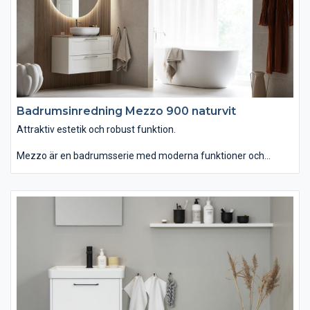
Badrumsinredning Mezzo 900 naturvit
Attraktiv estetik och robust funktion.
Mezzo är en badrumsserie med moderna funktioner och
personlig design. Du kan välja tvättstället Mezzo som är
generöst men ändå lättplacerat, eftersom det är lite grundare
än vanligt. Om du istället väljer det ovanpåliggande tvättstället
Soprano i det stenliknande, slitstarka och lättskötta materialet
Solid Surface får serien ett annat uttryck. Kommoden finns
med eller utan inramning. Passar dig som vill ha ett badrum
som kombinerar attraktiv estetik med robust funktion.