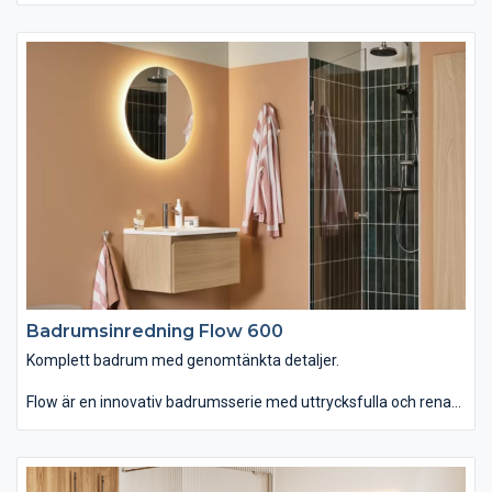
tvättstället Flow i Top Solid som har en slitstark yta. Vill du ha
ett lite annorlunda uttryck kan du istället välja det
seminedfällda tvättstället Zone i oval eller rund form. Till det
kommer alla förvaringslösningar du kan önska. Passar dig som
vill ha ett komplett badrum med omsorgsfullt genomtänkta
detaljer.
Badrumsinredning Flow 600
Komplett badrum med genomtänkta detaljer.
Flow är en innovativ badrumsserie med uttrycksfulla och rena
linjer som finns i hela sju olika bredder. Du kan välja mellan
tvättstället Flow i Top Solid som har en slitstark yta. Vill du ha
ett lite annorlunda uttryck kan du istället välja det
seminedfällda tvättstället Zone i oval eller rund form. Till det