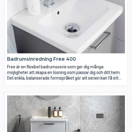
detaljer.
Badrumsinredning Free 400
Free är en flexibel badrumsserie som ger dig många
möjligheter att skapa en lösning som passar dig och ditt hem.
Det enkla, balanserade formspråket gör att serien kan få ett
både modernt och traditionellt utseende, beroende på ditt val
av till exempel lucka, kulör och handtag. Det minsta tvättstället
är smalare och grundare än vad som är vanligt och perfekt för
små badrum. Passar dig som vill ha ett badrum som erbjuder
stor valfrihet och personliga lösningar. Designad för Vedum av
Jesper Ståhl.