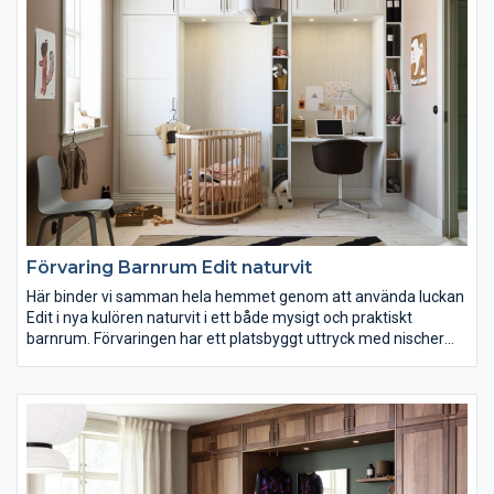
belysning för att skapa den stil du älskar, oavsett om den är
skandinavisk, klassisk eller modern. Våra fyra serier är fyra
vägar till samma mål – ditt nya drömbadrum!
Förvaring Barnrum Edit naturvit
Här binder vi samman hela hemmet genom att använda luckan
Edit i nya kulören naturvit i ett både mysigt och praktiskt
barnrum. Förvaringen har ett platsbyggt uttryck med nischer
för både säng och arbetsplats. Här finns också ett nytt laminat
med träuttryck som väggpanel och spotlights i överskåpen. Ett
rum att växa i.