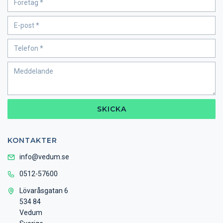
SKICKA
KONTAKTER
info@vedum.se
0512-57600
Lövaråsgatan 6
534 84
Vedum