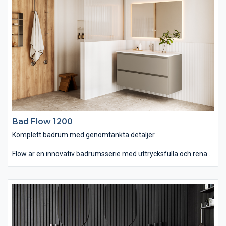
kommer alla förvaringslösningar du kan önska. Passar dig som
vill ha ett komplett badrum med omsorgsfullt genomtänkta
detaljer.
Bad Flow 1200
Komplett badrum med genomtänkta detaljer.
Flow är en innovativ badrumsserie med uttrycksfulla och rena
linjer som finns i hela sju olika bredder. Du kan välja mellan
tvättstället Flow i Top Solid som har en slitstark yta. Vill du ha
ett lite annorlunda uttryck kan du istället välja det
seminedfällda tvättstället Zone i oval eller rund form. Till det
kommer alla förvaringslösningar du kan önska. Passar dig som
vill ha ett komplett badrum med omsorgsfullt genomtänkta
detaljer.