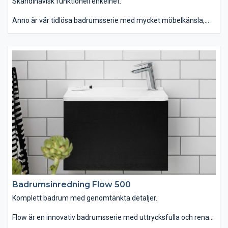
Skandinavisk funktionell enkelhet.
Anno är vår tidlösa badrumsserie med mycket möbelkänsla,
gedigna material och moderna funktioner. En serie som du
dessutom kan använda i hemmets alla rum. Badrumsmöbeln
finns i tre bredder med topplatta i kompositsten samt
förvaringsskåp, högskåp och vägghylla. Du kan välja kulörer och
uttryck, så att serien kommer till sin rätt både i moderna och
traditionella miljöer. Anno passar dig som vill ha ett tidlöst
badrum med skandinavisk funktionell enkelhet.
Badrumsinredning Flow 500
Komplett badrum med genomtänkta detaljer.
Flow är en innovativ badrumsserie med uttrycksfulla och rena
linjer som finns i hela sju olika bredder. Du kan välja mellan