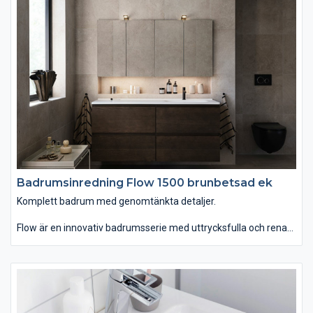
seminedfällda tvättstället Zone i oval eller rund form. Till det
kommer alla förvaringslösningar du kan önska. Passar dig som
vill ha ett komplett badrum med omsorgsfullt genomtänkta
detaljer.
Badrumsinredning Flow 1500 brunbetsad ek
Komplett badrum med genomtänkta detaljer.
Flow är en innovativ badrumsserie med uttrycksfulla och rena
linjer som finns i hela sju olika bredder. Du kan välja mellan
tvättstället Flow i Top Solid som har en slitstark yta. Vill du ha
ett lite annorlunda uttryck kan du istället välja det
seminedfällda tvättstället Zone i oval eller rund form. Till det
kommer alla förvaringslösningar du kan önska. Passar dig som
vill ha ett komplett badrum med omsorgsfullt genomtänkta