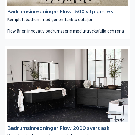
Badrumsinredningar Flow 1500 vitpigm. ek
Komplett badrum med genomtänkta detaljer.
Flow är en innovativ badrumsserie med uttrycksfulla och rena
linjer som finns i hela sju olika bredder. Du kan välja mellan
tvättstället Flow i Top Solid som har en slitstark yta. Vill du ha
ett lite annorlunda uttryck kan du istället välja det
seminedfällda tvättstället Zone i oval eller rund form. Till det
kommer alla förvaringslösningar du kan önska. Passar dig som
vill ha ett komplett badrum med omsorgsfullt genomtänkta
detaljer.
Badrumsinredningar Flow 2000 svart ask