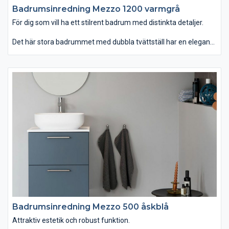
Badrumsinredning Mezzo 1200 varmgrå
För dig som vill ha ett stilrent badrum med distinkta detaljer.
Det här stora badrummet med dubbla tvättställ har en elegant
färgsättning. Kombinationen av matt och blankt kakel ger
miljön karaktär, tillsammans med distinkta svarta detaljer som
blandare och spegeln Roxen. Kommoden och lådorna med
pushfunktion förstärker det stilrena uttrycket och ger dig gott
om förvaring.
Badrumsinredning Mezzo 500 åskblå
Attraktiv estetik och robust funktion.