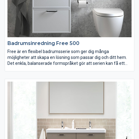
Badrumsinredning Free 500
Free är en flexibel badrumsserie som ger dig många
möjligheter att skapa en lösning som passar dig och ditt hem.
Det enkla, balanserade formspråket gör att serien kan få ett
både modernt och traditionellt utseende, beroende på ditt val
av till exempel lucka, kulör och handtag. Det minsta tvättstället
är smalare och grundare än vad som är vanligt och perfekt för
små badrum. Passar dig som vill ha ett badrum som erbjuder
stor valfrihet och personliga lösningar. Designad för Vedum av
Jesper Ståhl.
Free finns i bredderna 415, 515, 615 och 915 mm.