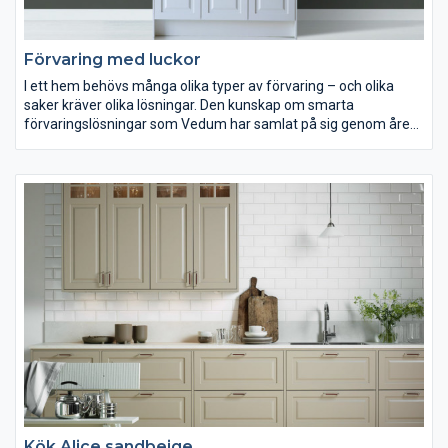
Förvaring med luckor
I ett hem behövs många olika typer av förvaring – och olika
saker kräver olika lösningar. Den kunskap om smarta
förvaringslösningar som Vedum har samlat på sig genom åren
använder vi också för att göra praktiska skåp och garderober
för dina kläder och skor. Fullutdrag och dämpning är sådant du
känner igen från våra köksskåp. Andra viktiga detaljer, som
exempelvis skåpsinredningen, har vi tagit fram särskilt för våra
garderober.
Kök Alice sandbeige