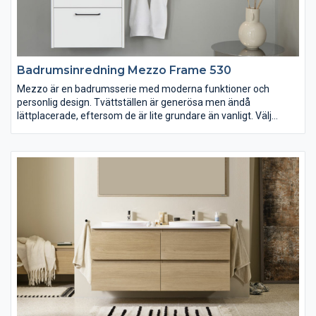
Badrumsinredning Mezzo Frame 530
Mezzo är en badrumsserie med moderna funktioner och
personlig design. Tvättställen är generösa men ändå
lättplacerade, eftersom de är lite grundare än vanligt. Välj
underskåpet Mezzo i grundutförande eller nya Mezzo Frame
med inramning, båda med nya lådsystemet Scala. Passar dig
som vill ha ett badrum som kombinerar attraktiv estetik med
robust funktion. 2018 blev Mezzo vald till årets badrum av Elle
Decoration Swedish Design Award. Designad för Vedum av
Jesper Ståhl.