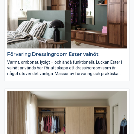
Förvaring Dressingroom Ester valnöt
Varmt, ombonat, lyxigt – och ändå funktionellt. Luckan Ester i
valnöt används här för att skapa ett dressingroom som är
något utöver det vanliga. Massor av förvaring och praktiska
lösningar som belysning över spegel, sittbänk och halvhög
vägg/huvudgavel som skapar rum-i-rummet utan att störa det
öppna intrycket. Hotellkänsla fast ni är hemma.