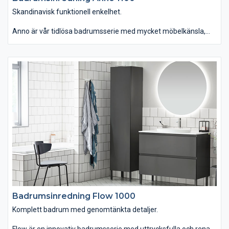
Skandinavisk funktionell enkelhet.
Anno är vår tidlösa badrumsserie med mycket möbelkänsla,
gedigna material och moderna funktioner. En serie som du
dessutom kan använda i hemmets alla rum. Badrumsmöbeln
finns i tre bredder med topplatta i kompositsten samt
förvaringsskåp, högskåp och vägghylla. Du kan välja kulörer och
uttryck, så att serien kommer till sin rätt både i moderna och
traditionella miljöer. Anno passar dig som vill ha ett tidlöst
badrum med skandinavisk funktionell enkelhet.
Badrumsinredning Flow 1000
Komplett badrum med genomtänkta detaljer.
Flow är en innovativ badrumsserie med uttrycksfulla och rena