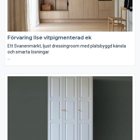
Förvaring Ilse vitpigmenterad ek
Ett Svanenmärkt, ljust dressingroom med platsbyggd känsla
och smarta lösningar.
Den Svanenmärkta melaminluckan Ilse vitpigmenterad ek ger
detta dressingroom en ljus och harmonisk känsla. Inramning
med samma material skapar ett platsbyggt uttryck och vårt
nya väggsystem Ax gör det enkelt att anpassa förvaringen. Välj
att visa upp eller dölja – med öppna partier för det du vill ha
lättillgängligt och luckor för ett prydligt intryck. Smarta detaljer
som utdragbar spegel och prylbox gör helheten både
funktionell och elegant.