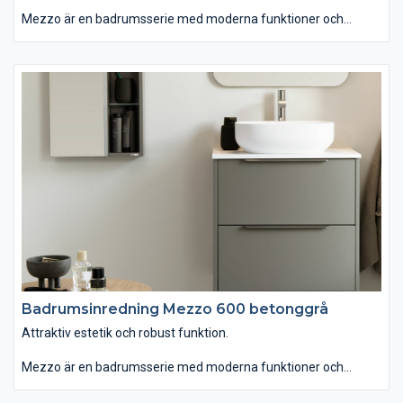
Mezzo är en badrumsserie med moderna funktioner och
personlig design. Du kan välja tvättstället Mezzo som är
generöst men ändå lättplacerat, eftersom det är lite grundare
än vanligt. Om du istället väljer det ovanpåliggande tvättstället
Soprano i det stenliknande, slitstarka och lättskötta materialet
Solid Surface får serien ett annat uttryck. Kommoden finns
med eller utan inramning. Passar dig som vill ha ett badrum
som kombinerar attraktiv estetik med robust funktion."
Badrumsinredning Mezzo 600 betonggrå
Attraktiv estetik och robust funktion.
Mezzo är en badrumsserie med moderna funktioner och
personlig design. Du kan välja tvättstället Mezzo som är
generöst men ändå lättplacerat, eftersom det är lite grundare