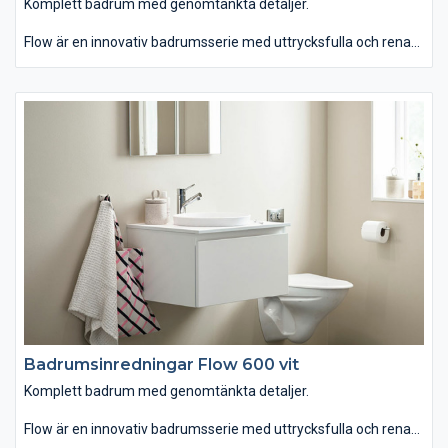
Komplett badrum med genomtänkta detaljer.
Flow är en innovativ badrumsserie med uttrycksfulla och rena
linjer som finns i hela sju olika bredder. Du kan välja mellan
tvättstället Flow i Top Solid som har en slitstark yta. Vill du ha
ett lite annorlunda uttryck kan du istället välja det
seminedfällda tvättstället Zone i oval eller rund form. Till det
kommer alla förvaringslösningar du kan önska. Passar dig som
vill ha ett komplett badrum med omsorgsfullt genomtänkta
detaljer.
Badrumsinredningar Flow 600 vit
Komplett badrum med genomtänkta detaljer.
Flow är en innovativ badrumsserie med uttrycksfulla och rena
linjer som finns i hela sju olika bredder. Du kan välja mellan