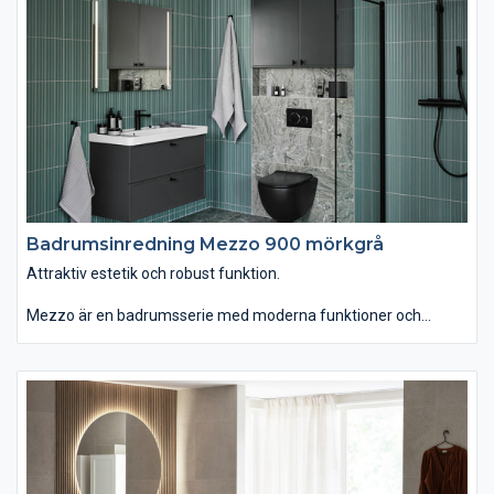
med eller utan inramning. Passar dig som vill ha ett badrum
som kombinerar attraktiv estetik med robust funktion."
Badrumsinredning Mezzo 900 mörkgrå
Attraktiv estetik och robust funktion.
Mezzo är en badrumsserie med moderna funktioner och
personlig design. Du kan välja tvättstället Mezzo som är
generöst men ändå lättplacerat, eftersom det är lite grundare
än vanligt. Om du istället väljer det ovanpåliggande tvättstället
Soprano i det stenliknande, slitstarka och lättskötta materialet
Solid Surface får serien ett annat uttryck. Kommoden finns
med eller utan inramning. Passar dig som vill ha ett badrum
som kombinerar attraktiv estetik med robust funktion.