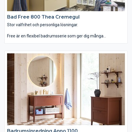
Bad Free 800 Thea Cremegul
Stor valfrihet och personliga lösningar.
Free är en flexibel badrumsserie som ger dig många
möjligheter att skapa en lösning som passar dig och ditt hem.
Det enkla, balanserade formspråket gör att badrumsmöbeln
kan få ett både modernt och traditionellt utseende, beroende
på ditt val av till exempel lucka, kulör och handtag. Det minsta
tvättstället är smalare och grundare än vad som är vanligt och
perfekt för små badrum. Free passar dig som vill ha ett badrum
som erbjuder stor valfrihet och personliga lösningar.
Badrumsinredning Anno 1100