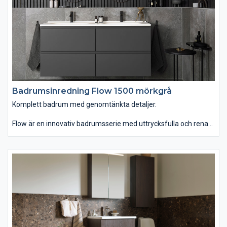
Badrumsinredning Flow 1500 mörkgrå
Komplett badrum med genomtänkta detaljer.
Flow är en innovativ badrumsserie med uttrycksfulla och rena
linjer som finns i hela sju olika bredder. Du kan välja mellan
tvättstället Flow i Top Solid som har en slitstark yta. Vill du ha
ett lite annorlunda uttryck kan du istället välja det
seminedfällda tvättstället Zone i oval eller rund form. Till det
kommer alla förvaringslösningar du kan önska. Passar dig som
vill ha ett komplett badrum med omsorgsfullt genomtänkta
detaljer.