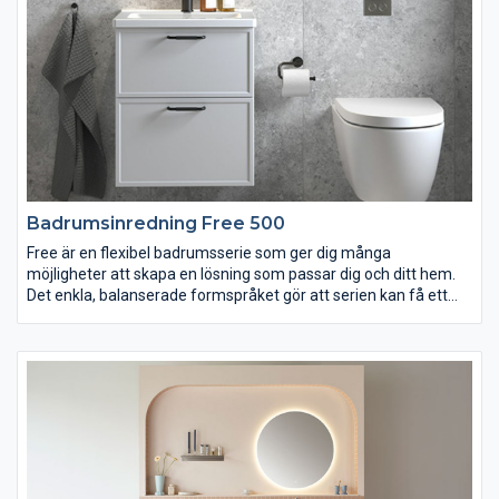
Badrumsinredning Free 500
Free är en flexibel badrumsserie som ger dig många
möjligheter att skapa en lösning som passar dig och ditt hem.
Det enkla, balanserade formspråket gör att serien kan få ett
både modernt och traditionellt utseende, beroende på ditt val
av till exempel lucka, kulör och handtag. Det minsta tvättstället
är smalare och grundare än vad som är vanligt och perfekt för
små badrum. Passar dig som vill ha ett badrum som erbjuder
stor valfrihet och personliga lösningar. Designad för Vedum av
Jesper Ståhl.
Free finns i bredderna 415, 515, 615 och 915 mm.