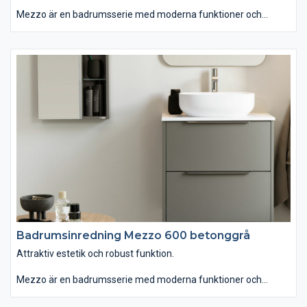
Mezzo är en badrumsserie med moderna funktioner och
personlig design. Du kan välja tvättstället Mezzo som är
generöst men ändå lättplacerat, eftersom det är lite grundare
än vanligt. Om du istället väljer det ovanpåliggande tvättstället
Soprano i det stenliknande, slitstarka och lättskötta materialet
Solid Surface får serien ett annat uttryck. Kommoden finns
med eller utan inramning. Passar dig som vill ha ett badrum
som kombinerar attraktiv estetik med robust funktion."
Badrumsinredning Mezzo 600 betonggrå
Attraktiv estetik och robust funktion.
Mezzo är en badrumsserie med moderna funktioner och
personlig design. Du kan välja tvättstället Mezzo som är
generöst men ändå lättplacerat, eftersom det är lite grundare