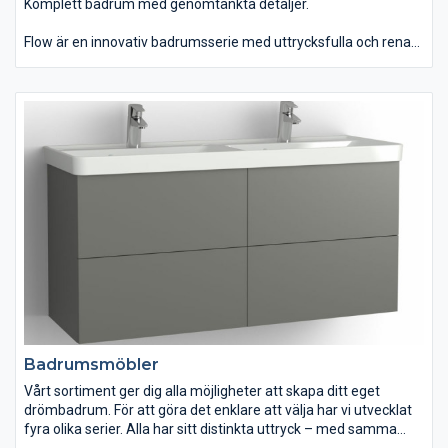
Komplett badrum med genomtänkta detaljer.
Flow är en innovativ badrumsserie med uttrycksfulla och rena
linjer som finns i hela sju olika bredder. Du kan välja mellan
tvättstället Flow i Top Solid som har en slitstark yta. Vill du ha
ett lite annorlunda uttryck kan du istället välja det
seminedfällda tvättstället Zone i oval eller rund form. Till det
kommer alla förvaringslösningar du kan önska. Passar dig som
vill ha ett komplett badrum med omsorgsfullt genomtänkta
detaljer.
Badrumsmöbler
Vårt sortiment ger dig alla möjligheter att skapa ditt eget
drömbadrum. För att göra det enklare att välja har vi utvecklat
fyra olika serier. Alla har sitt distinkta uttryck – med samma
höga Vedumkvalitet. Du väljer den serie som passar dig bäst