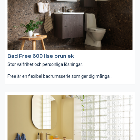
Bad Free 600 Ilse brun ek
Stor valfrihet och personliga lösningar.
Free är en flexibel badrumsserie som ger dig många
möjligheter att skapa en lösning som passar dig och ditt hem.
Det enkla, balanserade formspråket gör att badrumsmöbeln
kan få ett både modernt och traditionellt utseende, beroende
på ditt val av till exempel lucka, kulör och handtag. Det minsta
tvättstället är smalare och grundare än vad som är vanligt och
perfekt för små badrum. Free passar dig som vill ha ett badrum
som erbjuder stor valfrihet och personliga lösningar.