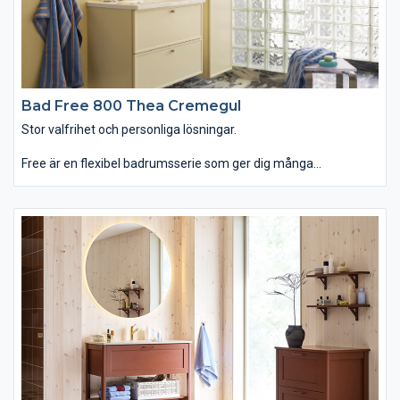
Bad Free 800 Thea Cremegul
Stor valfrihet och personliga lösningar.
Free är en flexibel badrumsserie som ger dig många
möjligheter att skapa en lösning som passar dig och ditt hem.
Det enkla, balanserade formspråket gör att badrumsmöbeln
kan få ett både modernt och traditionellt utseende, beroende
på ditt val av till exempel lucka, kulör och handtag. Det minsta
tvättstället är smalare och grundare än vad som är vanligt och
perfekt för små badrum. Free passar dig som vill ha ett badrum
som erbjuder stor valfrihet och personliga lösningar.