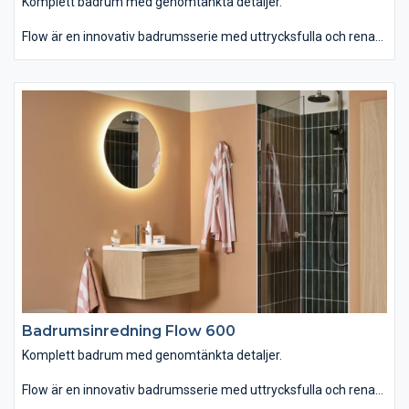
Komplett badrum med genomtänkta detaljer.
Flow är en innovativ badrumsserie med uttrycksfulla och rena
linjer som finns i hela sju olika bredder. Du kan välja mellan
tvättstället Flow i Top Solid som har en slitstark yta. Vill du ha
ett lite annorlunda uttryck kan du istället välja det
seminedfällda tvättstället Zone i oval eller rund form. Till det
kommer alla förvaringslösningar du kan önska. Passar dig som
vill ha ett komplett badrum med omsorgsfullt genomtänkta
detaljer.
Badrumsinredning Flow 600
Komplett badrum med genomtänkta detaljer.
Flow är en innovativ badrumsserie med uttrycksfulla och rena
linjer som finns i hela sju olika bredder. Du kan välja mellan