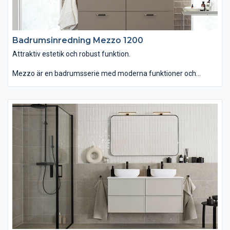
Badrumsinredning Mezzo 1200
Attraktiv estetik och robust funktion.
Mezzo är en badrumsserie med moderna funktioner och
personlig design. Du kan välja tvättstället Mezzo som är
generöst men ändå lättplacerat, eftersom det är lite grundare
än vanligt. Om du istället väljer det ovanpåliggande tvättstället
Soprano i det stenliknande, slitstarka och lättskötta materialet
Solid Surface får serien ett annat uttryck. Kommoden finns
med eller utan inramning. Passar dig som vill ha ett badrum
som kombinerar attraktiv estetik med robust funktion."