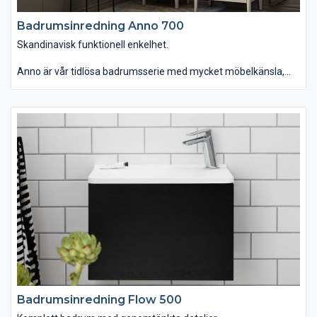
Badrumsinredning Anno 700
Skandinavisk funktionell enkelhet.
Anno är vår tidlösa badrumsserie med mycket möbelkänsla,
gedigna material och moderna funktioner. En serie som du
dessutom kan använda i hemmets alla rum. Badrumsmöbeln
finns i tre bredder med topplatta i kompositsten samt
förvaringsskåp, högskåp och vägghylla. Du kan välja kulörer och
uttryck, så att serien kommer till sin rätt både i moderna och
traditionella miljöer. Anno passar dig som vill ha ett tidlöst
badrum med skandinavisk funktionell enkelhet.
Badrumsinredning Flow 500