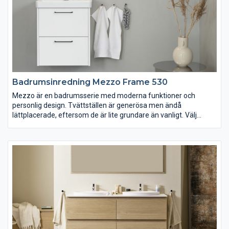
Badrumsinredning Mezzo Frame 530
Mezzo är en badrumsserie med moderna funktioner och
personlig design. Tvättställen är generösa men ändå
lättplacerade, eftersom de är lite grundare än vanligt. Välj
underskåpet Mezzo i grundutförande eller nya Mezzo Frame
med inramning, båda med nya lådsystemet Scala. Passar dig
som vill ha ett badrum som kombinerar attraktiv estetik med
robust funktion. 2018 blev Mezzo vald till årets badrum av Elle
Decoration Swedish Design Award. Designad för Vedum av
Jesper Ståhl.