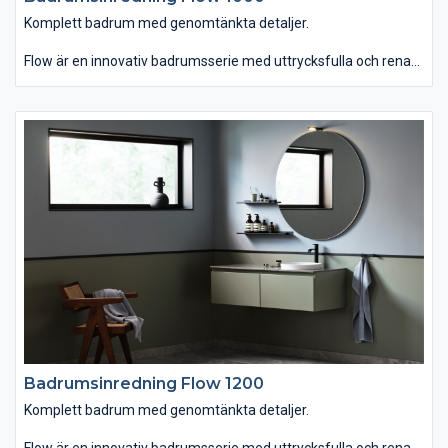
Komplett badrum med genomtänkta detaljer.
Flow är en innovativ badrumsserie med uttrycksfulla och rena
linjer som finns i hela sju olika bredder. Du kan välja mellan
tvättstället Flow i Top Solid som har en slitstark yta. Vill du ha
ett lite annorlunda uttryck kan du istället välja det
seminedfällda tvättstället Zone i oval eller rund form. Till det
kommer alla förvaringslösningar du kan önska. Passar dig som
vill ha ett komplett badrum med omsorgsfullt genomtänkta
detaljer.
Badrumsinredning Flow 1200
Komplett badrum med genomtänkta detaljer.
Flow är en innovativ badrumsserie med uttrycksfulla och rena