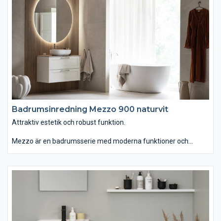
med eller utan inramning. Passar dig som vill ha ett badrum
som kombinerar attraktiv estetik med robust funktion.
Badrumsinredning Mezzo 900 naturvit
Attraktiv estetik och robust funktion.
Mezzo är en badrumsserie med moderna funktioner och
personlig design. Du kan välja tvättstället Mezzo som är
generöst men ändå lättplacerat, eftersom det är lite grundare
än vanligt. Om du istället väljer det ovanpåliggande tvättstället
Soprano i det stenliknande, slitstarka och lättskötta materialet
Solid Surface får serien ett annat uttryck. Kommoden finns
med eller utan inramning. Passar dig som vill ha ett badrum
som kombinerar attraktiv estetik med robust funktion.