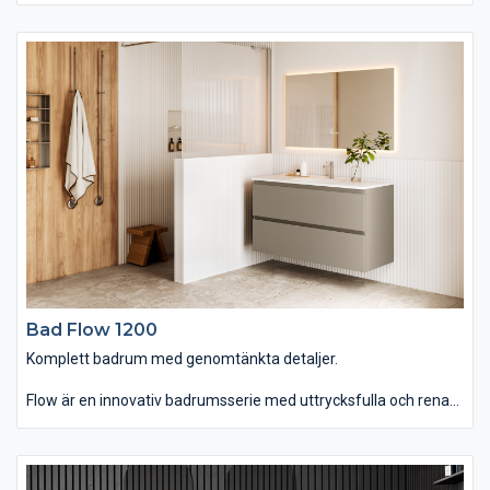
tvättstället Flow i Top Solid som har en slitstark yta. Vill du ha
ett lite annorlunda uttryck kan du istället välja det
seminedfällda tvättstället Zone i oval eller rund form. Till det
kommer alla förvaringslösningar du kan önska. Passar dig som
vill ha ett komplett badrum med omsorgsfullt genomtänkta
detaljer.
Bad Flow 1200
Komplett badrum med genomtänkta detaljer.
Flow är en innovativ badrumsserie med uttrycksfulla och rena
linjer som finns i hela sju olika bredder. Du kan välja mellan
tvättstället Flow i Top Solid som har en slitstark yta. Vill du ha
ett lite annorlunda uttryck kan du istället välja det
seminedfällda tvättstället Zone i oval eller rund form. Till det