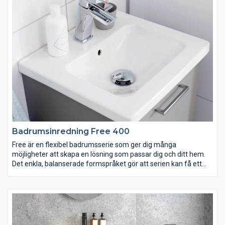
seminedfällda tvättstället Zone i oval eller rund form. Till det
kommer alla förvaringslösningar du kan önska. Passar dig som
vill ha ett komplett badrum med omsorgsfullt genomtänkta
detaljer.
Badrumsinredning Free 400
Free är en flexibel badrumsserie som ger dig många
möjligheter att skapa en lösning som passar dig och ditt hem.
Det enkla, balanserade formspråket gör att serien kan få ett
både modernt och traditionellt utseende, beroende på ditt val
av till exempel lucka, kulör och handtag. Det minsta tvättstället
är smalare och grundare än vad som är vanligt och perfekt för
små badrum. Passar dig som vill ha ett badrum som erbjuder
stor valfrihet och personliga lösningar. Designad för Vedum av
Jesper Ståhl.