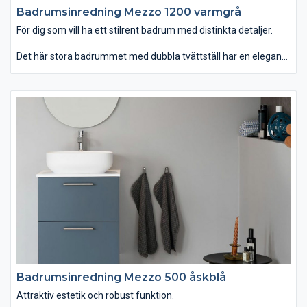
Badrumsinredning Mezzo 1200 varmgrå
För dig som vill ha ett stilrent badrum med distinkta detaljer.
Det här stora badrummet med dubbla tvättställ har en elegant
färgsättning. Kombinationen av matt och blankt kakel ger
miljön karaktär, tillsammans med distinkta svarta detaljer som
blandare och spegeln Roxen. Kommoden och lådorna med
pushfunktion förstärker det stilrena uttrycket och ger dig gott
om förvaring.
Badrumsinredning Mezzo 500 åskblå
Attraktiv estetik och robust funktion.