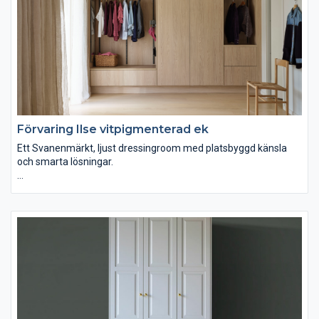
Förvaring Ilse vitpigmenterad ek
Ett Svanenmärkt, ljust dressingroom med platsbyggd känsla
och smarta lösningar.
Den Svanenmärkta melaminluckan Ilse vitpigmenterad ek ger
detta dressingroom en ljus och harmonisk känsla. Inramning
med samma material skapar ett platsbyggt uttryck och vårt
nya väggsystem Ax gör det enkelt att anpassa förvaringen. Välj
att visa upp eller dölja – med öppna partier för det du vill ha
lättillgängligt och luckor för ett prydligt intryck. Smarta detaljer
som utdragbar spegel och prylbox gör helheten både
funktionell och elegant.