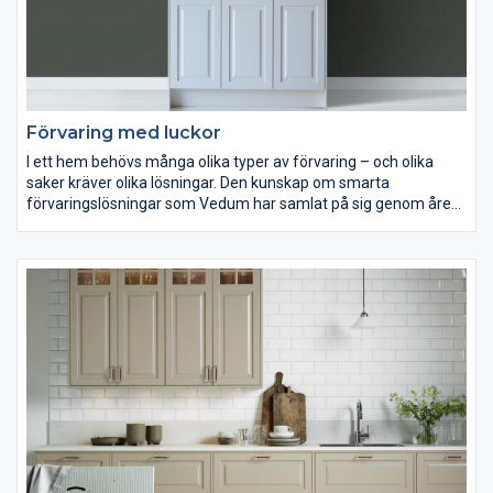
Förvaring med luckor
I ett hem behövs många olika typer av förvaring – och olika
saker kräver olika lösningar. Den kunskap om smarta
förvaringslösningar som Vedum har samlat på sig genom åren
använder vi också för att göra praktiska skåp och garderober
för dina kläder och skor. Fullutdrag och dämpning är sådant du
känner igen från våra köksskåp. Andra viktiga detaljer, som
exempelvis skåpsinredningen, har vi tagit fram särskilt för våra
garderober.