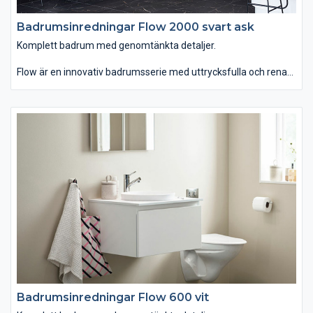
Badrumsinredningar Flow 2000 svart ask
Komplett badrum med genomtänkta detaljer.
Flow är en innovativ badrumsserie med uttrycksfulla och rena
linjer som finns i hela sju olika bredder. Du kan välja mellan
tvättstället Flow i Top Solid som har en slitstark yta. Vill du ha
ett lite annorlunda uttryck kan du istället välja det
seminedfällda tvättstället Zone i oval eller rund form. Till det
kommer alla förvaringslösningar du kan önska. Passar dig som
vill ha ett komplett badrum med omsorgsfullt genomtänkta
detaljer.
Badrumsinredningar Flow 600 vit