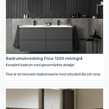
kommer alla förvaringslösningar du kan önska. Passar dig som
vill ha ett komplett badrum med omsorgsfullt genomtänkta
detaljer.
Badrumsinredning Flow 1500 mörkgrå
Komplett badrum med genomtänkta detaljer.
Flow är en innovativ badrumsserie med uttrycksfulla och rena
linjer som finns i hela sju olika bredder. Du kan välja mellan
tvättstället Flow i Top Solid som har en slitstark yta. Vill du ha
ett lite annorlunda uttryck kan du istället välja det
seminedfällda tvättstället Zone i oval eller rund form. Till det
kommer alla förvaringslösningar du kan önska. Passar dig som
vill ha ett komplett badrum med omsorgsfullt genomtänkta
detaljer.