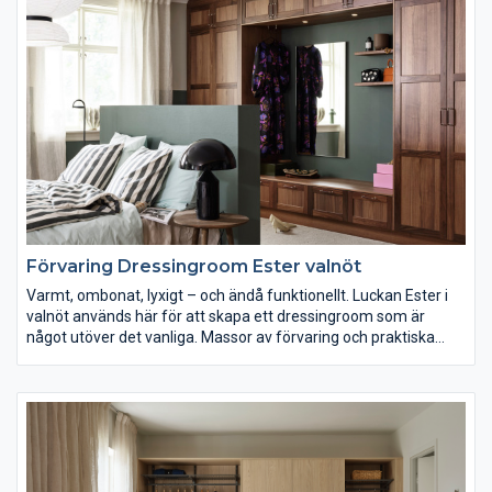
Förvaring Dressingroom Ester valnöt
Varmt, ombonat, lyxigt – och ändå funktionellt. Luckan Ester i
valnöt används här för att skapa ett dressingroom som är
något utöver det vanliga. Massor av förvaring och praktiska
lösningar som belysning över spegel, sittbänk och halvhög
vägg/huvudgavel som skapar rum-i-rummet utan att störa det
öppna intrycket. Hotellkänsla fast ni är hemma.