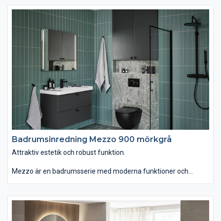
än vanligt. Om du istället väljer det ovanpåliggande tvättstället
Soprano i det stenliknande, slitstarka och lättskötta materialet
Solid Surface får serien ett annat uttryck. Kommoden finns
med eller utan inramning. Passar dig som vill ha ett badrum
som kombinerar attraktiv estetik med robust funktion."
Badrumsinredning Mezzo 900 mörkgrå
Attraktiv estetik och robust funktion.
Mezzo är en badrumsserie med moderna funktioner och
personlig design. Du kan välja tvättstället Mezzo som är
generöst men ändå lättplacerat, eftersom det är lite grundare
än vanligt. Om du istället väljer det ovanpåliggande tvättstället
Soprano i det stenliknande, slitstarka och lättskötta materialet
Solid Surface får serien ett annat uttryck. Kommoden finns