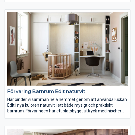
och kan sedan anpassa den till ditt utrymme och smak. Välj de
bredder, tvättställ och förvaringslösningar du behöver, och
komplettera med luckor, handtag, kulörer, stödben, speglar och
belysning för att skapa den stil du älskar, oavsett om den är
skandinavisk, klassisk eller modern. Våra fyra serier är fyra
vägar till samma mål – ditt nya drömbadrum!
Förvaring Barnrum Edit naturvit
Här binder vi samman hela hemmet genom att använda luckan
Edit i nya kulören naturvit i ett både mysigt och praktiskt
barnrum. Förvaringen har ett platsbyggt uttryck med nischer
för både säng och arbetsplats. Här finns också ett nytt laminat
med träuttryck som väggpanel och spotlights i överskåpen. Ett
rum att växa i.