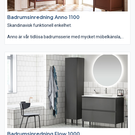
Badrumsinredning Anno 1100
Skandinavisk funktionell enkelhet.
Anno är vår tidlösa badrumsserie med mycket möbelkänsla,
gedigna material och moderna funktioner. En serie som du
dessutom kan använda i hemmets alla rum. Badrumsmöbeln
finns i tre bredder med topplatta i kompositsten samt
förvaringsskåp, högskåp och vägghylla. Du kan välja kulörer och
uttryck, så att serien kommer till sin rätt både i moderna och
traditionella miljöer. Anno passar dig som vill ha ett tidlöst
badrum med skandinavisk funktionell enkelhet.
Badrumsinredning Flow 1000