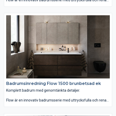
linjer som finns i hela sju olika bredder. Du kan välja mellan
tvättstället Flow i Top Solid som har en slitstark yta. Vill du ha
ett lite annorlunda uttryck kan du istället välja det
seminedfällda tvättstället Zone i oval eller rund form. Till det
kommer alla förvaringslösningar du kan önska. Passar dig som
vill ha ett komplett badrum med omsorgsfullt genomtänkta
detaljer.
Badrumsinredning Flow 1500 brunbetsad ek
Komplett badrum med genomtänkta detaljer.
Flow är en innovativ badrumsserie med uttrycksfulla och rena
linjer som finns i hela sju olika bredder. Du kan välja mellan
tvättstället Flow i Top Solid som har en slitstark yta. Vill du ha
ett lite annorlunda uttryck kan du istället välja det