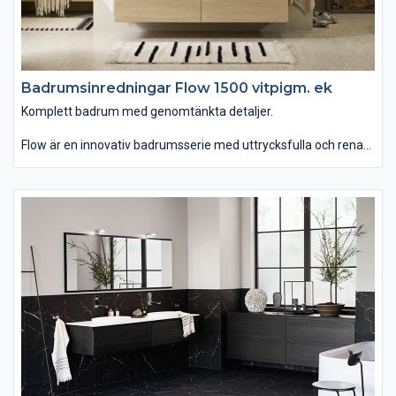
Badrumsinredningar Flow 1500 vitpigm. ek
Komplett badrum med genomtänkta detaljer.
Flow är en innovativ badrumsserie med uttrycksfulla och rena
linjer som finns i hela sju olika bredder. Du kan välja mellan
tvättstället Flow i Top Solid som har en slitstark yta. Vill du ha
ett lite annorlunda uttryck kan du istället välja det
seminedfällda tvättstället Zone i oval eller rund form. Till det
kommer alla förvaringslösningar du kan önska. Passar dig som
vill ha ett komplett badrum med omsorgsfullt genomtänkta
detaljer.