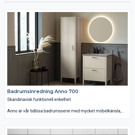
Badrumsinredning Anno 700
Skandinavisk funktionell enkelhet.
Anno är vår tidlösa badrumsserie med mycket möbelkänsla,
gedigna material och moderna funktioner. En serie som du
dessutom kan använda i hemmets alla rum. Badrumsmöbeln
finns i tre bredder med topplatta i kompositsten samt
förvaringsskåp, högskåp och vägghylla. Du kan välja kulörer och