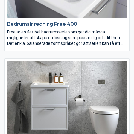
Badrumsinredning Free 400
Free är en flexibel badrumsserie som ger dig många
möjligheter att skapa en lösning som passar dig och ditt hem.
Det enkla, balanserade formspråket gör att serien kan få ett
både modernt och traditionellt utseende, beroende på ditt val
av till exempel lucka, kulör och handtag. Det minsta tvättstället
är smalare och grundare än vad som är vanligt och perfekt för
små badrum. Passar dig som vill ha ett badrum som erbjuder
stor valfrihet och personliga lösningar. Designad för Vedum av
Jesper Ståhl.