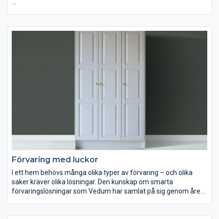
Den Svanenmärkta melaminluckan Ilse vitpigmenterad ek ger
detta dressingroom en ljus och harmonisk känsla. Inramning
med samma material skapar ett platsbyggt uttryck och vårt
nya väggsystem Ax gör det enkelt att anpassa förvaringen. Välj
att visa upp eller dölja – med öppna partier för det du vill ha
lättillgängligt och luckor för ett prydligt intryck. Smarta detaljer
som utdragbar spegel och prylbox gör helheten både
funktionell och elegant.
Förvaring med luckor
I ett hem behövs många olika typer av förvaring – och olika
saker kräver olika lösningar. Den kunskap om smarta
förvaringslösningar som Vedum har samlat på sig genom åren
använder vi också för att göra praktiska skåp och garderober
för dina kläder och skor. Fullutdrag och dämpning är sådant du
känner igen från våra köksskåp. Andra viktiga detaljer, som