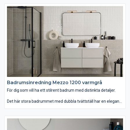
än vanligt. Om du istället väljer det ovanpåliggande tvättstället
Soprano i det stenliknande, slitstarka och lättskötta materialet
Solid Surface får serien ett annat uttryck. Kommoden finns
med eller utan inramning. Passar dig som vill ha ett badrum
som kombinerar attraktiv estetik med robust funktion."
Badrumsinredning Mezzo 1200 varmgrå
För dig som vill ha ett stilrent badrum med distinkta detaljer.
Det här stora badrummet med dubbla tvättställ har en elegant
färgsättning. Kombinationen av matt och blankt kakel ger
miljön karaktär, tillsammans med distinkta svarta detaljer som
blandare och spegeln Roxen. Kommoden och lådorna med
pushfunktion förstärker det stilrena uttrycket och ger dig gott
om förvaring.