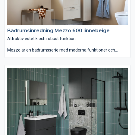
Badrumsinredning Mezzo 600 linnebeige
Attraktiv estetik och robust funktion.
Mezzo är en badrumsserie med moderna funktioner och
personlig design. Du kan välja tvättstället Mezzo som är
generöst men ändå lättplacerat, eftersom det är lite grundare
än vanligt. Om du istället väljer det ovanpåliggande tvättstället
Soprano i det stenliknande, slitstarka och lättskötta materialet
Solid Surface får serien ett annat uttryck. Kommoden finns
med eller utan inramning. Passar dig som vill ha ett badrum
som kombinerar attraktiv estetik med robust funktion."