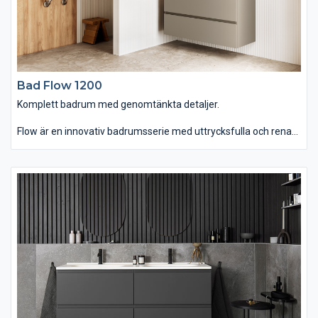
Bad Flow 1200
Komplett badrum med genomtänkta detaljer.
Flow är en innovativ badrumsserie med uttrycksfulla och rena
linjer som finns i hela sju olika bredder. Du kan välja mellan
tvättstället Flow i Top Solid som har en slitstark yta. Vill du ha
ett lite annorlunda uttryck kan du istället välja det
seminedfällda tvättstället Zone i oval eller rund form. Till det
kommer alla förvaringslösningar du kan önska. Passar dig som
vill ha ett komplett badrum med omsorgsfullt genomtänkta
detaljer.