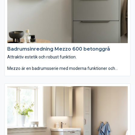
Badrumsinredning Mezzo 600 betonggrå
Attraktiv estetik och robust funktion.
Mezzo är en badrumsserie med moderna funktioner och
personlig design. Du kan välja tvättstället Mezzo som är
generöst men ändå lättplacerat, eftersom det är lite grundare
än vanligt. Om du istället väljer det ovanpåliggande tvättstället
Soprano i det stenliknande, slitstarka och lättskötta materialet
Solid Surface får serien ett annat uttryck. Kommoden finns
med eller utan inramning. Passar dig som vill ha ett badrum
som kombinerar attraktiv estetik med robust funktion."