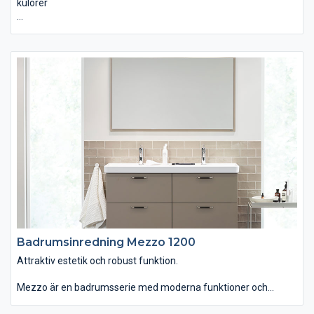
kulörer
Det här badrummet tar fasta på det lättsamma och lekfulla för
att ge den moderna stilen en mjukare ton. Vår nya himmelsblå
kulör och det milda persikofärgade kaklet gifter sig harmoniskt
och det rundade valvet ger miljön en fin inramning.
Detta är ett konceptbadrum i samarbete med Studio In.
Badrumsinredning Mezzo 1200
Attraktiv estetik och robust funktion.
Mezzo är en badrumsserie med moderna funktioner och
personlig design. Du kan välja tvättstället Mezzo som är
generöst men ändå lättplacerat, eftersom det är lite grundare