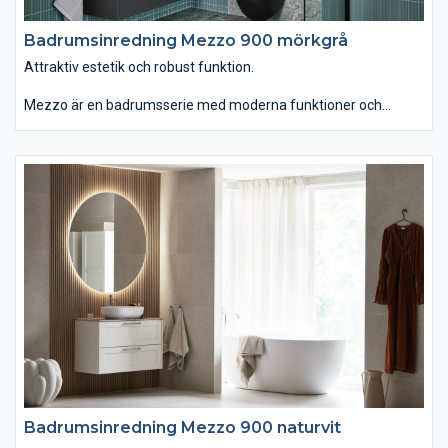
Badrumsinredning Mezzo 900 mörkgrå
Attraktiv estetik och robust funktion.
Mezzo är en badrumsserie med moderna funktioner och
personlig design. Du kan välja tvättstället Mezzo som är
generöst men ändå lättplacerat, eftersom det är lite grundare
än vanligt. Om du istället väljer det ovanpåliggande tvättstället
Soprano i det stenliknande, slitstarka och lättskötta materialet
Solid Surface får serien ett annat uttryck. Kommoden finns
med eller utan inramning. Passar dig som vill ha ett badrum
som kombinerar attraktiv estetik med robust funktion.
Badrumsinredning Mezzo 900 naturvit