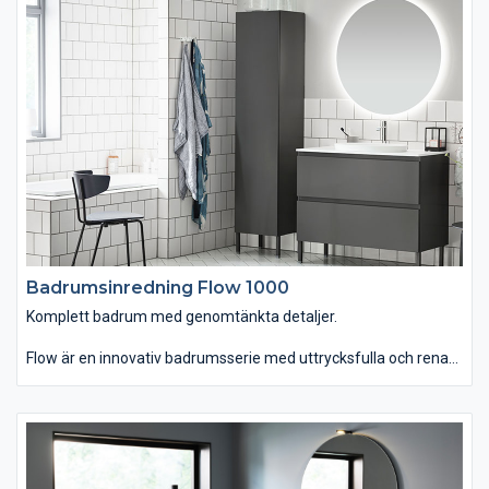
förvaringsskåp, högskåp och vägghylla. Du kan välja kulörer och
uttryck, så att serien kommer till sin rätt både i moderna och
traditionella miljöer. Anno passar dig som vill ha ett tidlöst
badrum med skandinavisk funktionell enkelhet.
Badrumsinredning Flow 1000
Komplett badrum med genomtänkta detaljer.
Flow är en innovativ badrumsserie med uttrycksfulla och rena
linjer som finns i hela sju olika bredder. Du kan välja mellan
tvättstället Flow i Top Solid som har en slitstark yta. Vill du ha
ett lite annorlunda uttryck kan du istället välja det
seminedfällda tvättstället Zone i oval eller rund form. Till det
kommer alla förvaringslösningar du kan önska. Passar dig som
vill ha ett komplett badrum med omsorgsfullt genomtänkta