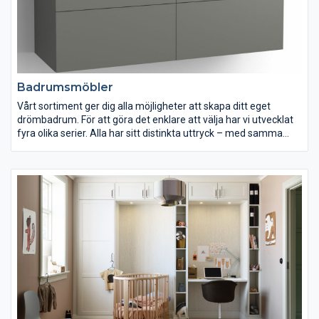
Badrumsmöbler
Vårt sortiment ger dig alla möjligheter att skapa ditt eget
drömbadrum. För att göra det enklare att välja har vi utvecklat
fyra olika serier. Alla har sitt distinkta uttryck – med samma
höga Vedumkvalitet. Du väljer den serie som passar dig bäst
och kan sedan anpassa den till ditt utrymme och smak. Välj de
bredder, tvättställ och förvaringslösningar du behöver, och
komplettera med luckor, handtag, kulörer, stödben, speglar och
belysning för att skapa den stil du älskar, oavsett om den är
skandinavisk, klassisk eller modern. Våra fyra serier är fyra
vägar till samma mål – ditt nya drömbadrum!