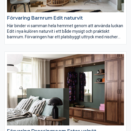
Förvaring Barnrum Edit naturvit
Här binder vi samman hela hemmet genom att använda luckan
Edit i nya kulören naturvit i ett både mysigt och praktiskt
barnrum. Förvaringen har ett platsbyggt uttryck med nischer
för både säng och arbetsplats. Här finns också ett nytt laminat
med träuttryck som väggpanel och spotlights i överskåpen. Ett
rum att växa i.