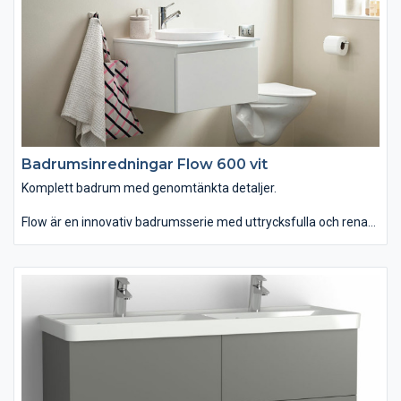
Badrumsinredningar Flow 600 vit
Komplett badrum med genomtänkta detaljer.
Flow är en innovativ badrumsserie med uttrycksfulla och rena
linjer som finns i hela sju olika bredder. Du kan välja mellan
tvättstället Flow i Top Solid som har en slitstark yta. Vill du ha
ett lite annorlunda uttryck kan du istället välja det
seminedfällda tvättstället Zone i oval eller rund form. Till det
kommer alla förvaringslösningar du kan önska. Passar dig som
vill ha ett komplett badrum med omsorgsfullt genomtänkta
detaljer.