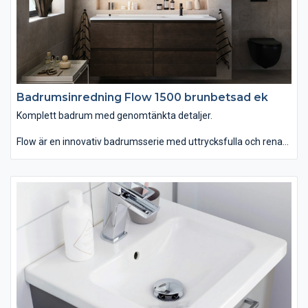
Badrumsinredning Flow 1500 brunbetsad ek
Komplett badrum med genomtänkta detaljer.
Flow är en innovativ badrumsserie med uttrycksfulla och rena
linjer som finns i hela sju olika bredder. Du kan välja mellan
tvättstället Flow i Top Solid som har en slitstark yta. Vill du ha
ett lite annorlunda uttryck kan du istället välja det
seminedfällda tvättstället Zone i oval eller rund form. Till det
kommer alla förvaringslösningar du kan önska. Passar dig som
vill ha ett komplett badrum med omsorgsfullt genomtänkta
detaljer.