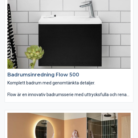
uttryck, så att serien kommer till sin rätt både i moderna och
traditionella miljöer. Anno passar dig som vill ha ett tidlöst
badrum med skandinavisk funktionell enkelhet.
Badrumsinredning Flow 500
Komplett badrum med genomtänkta detaljer.
Flow är en innovativ badrumsserie med uttrycksfulla och rena
linjer som finns i hela sju olika bredder. Du kan välja mellan
tvättstället Flow i Top Solid som har en slitstark yta. Vill du ha
ett lite annorlunda uttryck kan du istället välja det
seminedfällda tvättstället Zone i oval eller rund form. Till det
kommer alla förvaringslösningar du kan önska. Passar dig som
vill ha ett komplett badrum med omsorgsfullt genomtänkta
detaljer.