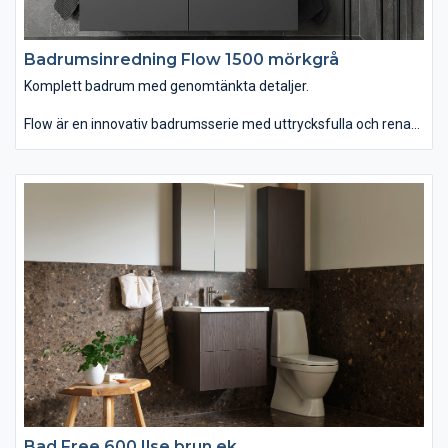
Badrumsinredning Flow 1500 mörkgrå
Komplett badrum med genomtänkta detaljer.
Flow är en innovativ badrumsserie med uttrycksfulla och rena
linjer som finns i hela sju olika bredder. Du kan välja mellan
tvättstället Flow i Top Solid som har en slitstark yta. Vill du ha
ett lite annorlunda uttryck kan du istället välja det
seminedfällda tvättstället Zone i oval eller rund form. Till det
kommer alla förvaringslösningar du kan önska. Passar dig som
vill ha ett komplett badrum med omsorgsfullt genomtänkta
detaljer.
Bad Free 600 Ilse brun ek