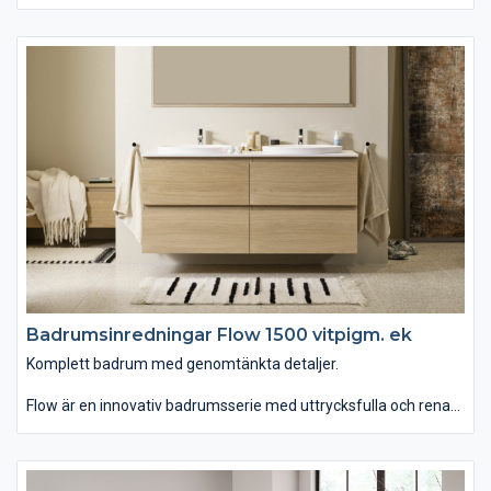
underskåpet Mezzo i grundutförande eller nya Mezzo Frame
med inramning, båda med nya lådsystemet Scala. Passar dig
som vill ha ett badrum som kombinerar attraktiv estetik med
robust funktion. 2018 blev Mezzo vald till årets badrum av Elle
Decoration Swedish Design Award. Designad för Vedum av
Jesper Ståhl.
Badrumsinredningar Flow 1500 vitpigm. ek
Komplett badrum med genomtänkta detaljer.
Flow är en innovativ badrumsserie med uttrycksfulla och rena
linjer som finns i hela sju olika bredder. Du kan välja mellan
tvättstället Flow i Top Solid som har en slitstark yta. Vill du ha
ett lite annorlunda uttryck kan du istället välja det
seminedfällda tvättstället Zone i oval eller rund form. Till det