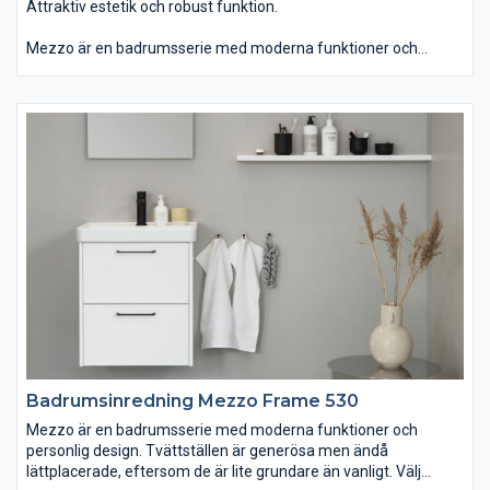
Attraktiv estetik och robust funktion.
Mezzo är en badrumsserie med moderna funktioner och
personlig design. Du kan välja tvättstället Mezzo som är
generöst men ändå lättplacerat, eftersom det är lite grundare
än vanligt. Om du istället väljer det ovanpåliggande tvättstället
Soprano i det stenliknande, slitstarka och lättskötta materialet
Solid Surface får serien ett annat uttryck. Kommoden finns
med eller utan inramning. Passar dig som vill ha ett badrum
som kombinerar attraktiv estetik med robust funktion.
Badrumsinredning Mezzo Frame 530
Mezzo är en badrumsserie med moderna funktioner och
personlig design. Tvättställen är generösa men ändå
lättplacerade, eftersom de är lite grundare än vanligt. Välj