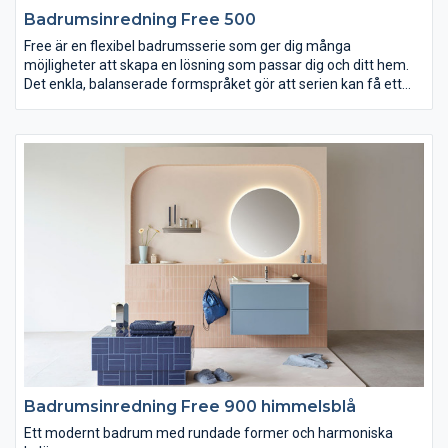
Badrumsinredning Free 500
Free är en flexibel badrumsserie som ger dig många
möjligheter att skapa en lösning som passar dig och ditt hem.
Det enkla, balanserade formspråket gör att serien kan få ett
både modernt och traditionellt utseende, beroende på ditt val
av till exempel lucka, kulör och handtag. Det minsta tvättstället
är smalare och grundare än vad som är vanligt och perfekt för
små badrum. Passar dig som vill ha ett badrum som erbjuder
stor valfrihet och personliga lösningar. Designad för Vedum av
Jesper Ståhl.
Free finns i bredderna 415, 515, 615 och 915 mm.
Badrumsinredning Free 900 himmelsblå
Ett modernt badrum med rundade former och harmoniska