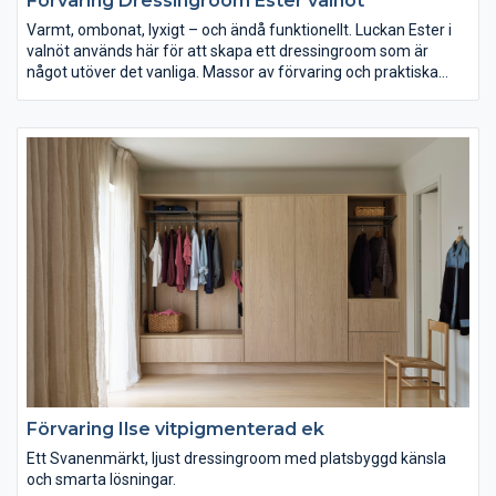
Förvaring Dressingroom Ester valnöt
Varmt, ombonat, lyxigt – och ändå funktionellt. Luckan Ester i
valnöt används här för att skapa ett dressingroom som är
något utöver det vanliga. Massor av förvaring och praktiska
lösningar som belysning över spegel, sittbänk och halvhög
vägg/huvudgavel som skapar rum-i-rummet utan att störa det
öppna intrycket. Hotellkänsla fast ni är hemma.
Förvaring Ilse vitpigmenterad ek
Ett Svanenmärkt, ljust dressingroom med platsbyggd känsla
och smarta lösningar.