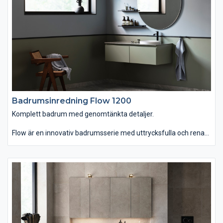
detaljer.
Badrumsinredning Flow 1200
Komplett badrum med genomtänkta detaljer.
Flow är en innovativ badrumsserie med uttrycksfulla och rena
linjer som finns i hela sju olika bredder. Du kan välja mellan
tvättstället Flow i Top Solid som har en slitstark yta. Vill du ha
ett lite annorlunda uttryck kan du istället välja det
seminedfällda tvättstället Zone i oval eller rund form. Till det
kommer alla förvaringslösningar du kan önska. Passar dig som
vill ha ett komplett badrum med omsorgsfullt genomtänkta
detaljer.