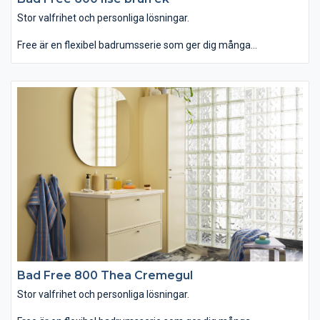
Stor valfrihet och personliga lösningar.
Free är en flexibel badrumsserie som ger dig många
möjligheter att skapa en lösning som passar dig och ditt hem.
Det enkla, balanserade formspråket gör att badrumsmöbeln
kan få ett både modernt och traditionellt utseende, beroende
på ditt val av till exempel lucka, kulör och handtag. Det minsta
tvättstället är smalare och grundare än vad som är vanligt och
perfekt för små badrum. Free passar dig som vill ha ett badrum
som erbjuder stor valfrihet och personliga lösningar.
Bad Free 800 Thea Cremegul
Stor valfrihet och personliga lösningar.