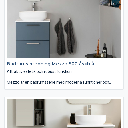
Badrumsinredning Mezzo 500 åskblå
Attraktiv estetik och robust funktion.
Mezzo är en badrumsserie med moderna funktioner och
personlig design. Du kan välja tvättstället Mezzo som är
generöst men ändå lättplacerat, eftersom det är lite grundare
än vanligt. Om du istället väljer det ovanpåliggande tvättstället
Soprano i det stenliknande, slitstarka och lättskötta materialet
Solid Surface får serien ett annat uttryck. Kommoden finns
med eller utan inramning. Passar dig som vill ha ett badrum
som kombinerar attraktiv estetik med robust funktion."