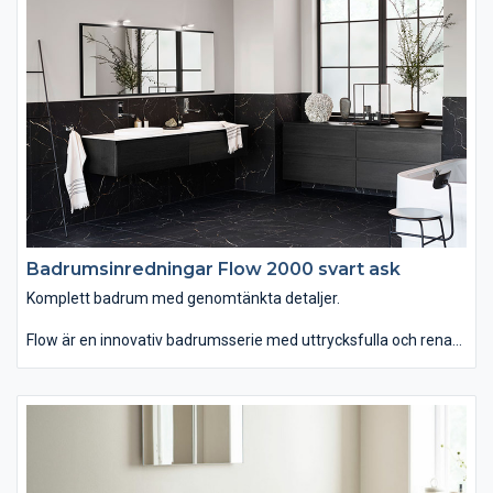
kommer alla förvaringslösningar du kan önska. Passar dig som
vill ha ett komplett badrum med omsorgsfullt genomtänkta
detaljer.
Badrumsinredningar Flow 2000 svart ask
Komplett badrum med genomtänkta detaljer.
Flow är en innovativ badrumsserie med uttrycksfulla och rena
linjer som finns i hela sju olika bredder. Du kan välja mellan
tvättstället Flow i Top Solid som har en slitstark yta. Vill du ha
ett lite annorlunda uttryck kan du istället välja det
seminedfällda tvättstället Zone i oval eller rund form. Till det
kommer alla förvaringslösningar du kan önska. Passar dig som
vill ha ett komplett badrum med omsorgsfullt genomtänkta
detaljer.