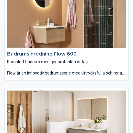
Badrumsinredning Flow 600
Komplett badrum med genomtänkta detaljer.
Flow är en innovativ badrumsserie med uttrycksfulla och rena
linjer som finns i hela sju olika bredder. Du kan välja mellan
tvättstället Flow i Top Solid som har en slitstark yta. Vill du ha
ett lite annorlunda uttryck kan du istället välja det
seminedfällda tvättstället Zone i oval eller rund form. Till det
kommer alla förvaringslösningar du kan önska. Passar dig som
vill ha ett komplett badrum med omsorgsfullt genomtänkta
detaljer.