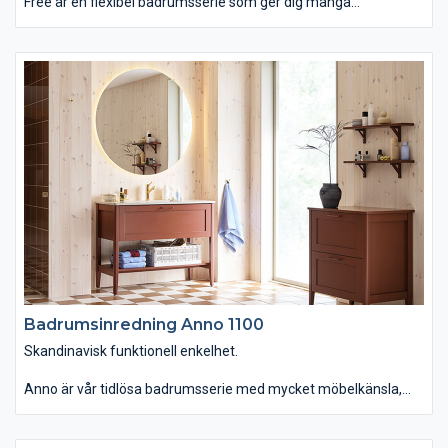
Free är en flexibel badrumsserie som ger dig många
möjligheter att skapa en lösning som passar dig och ditt hem.
Det enkla, balanserade formspråket gör att badrumsmöbeln
kan få ett både modernt och traditionellt utseende, beroende
på ditt val av till exempel lucka, kulör och handtag. Det minsta
tvättstället är smalare och grundare än vad som är vanligt och
perfekt för små badrum. Free passar dig som vill ha ett badrum
som erbjuder stor valfrihet och personliga lösningar.
Badrumsinredning Anno 1100
Skandinavisk funktionell enkelhet.
Anno är vår tidlösa badrumsserie med mycket möbelkänsla,
gedigna material och moderna funktioner. En serie som du
dessutom kan använda i hemmets alla rum. Badrumsmöbeln
finns i tre bredder med topplatta i kompositsten samt