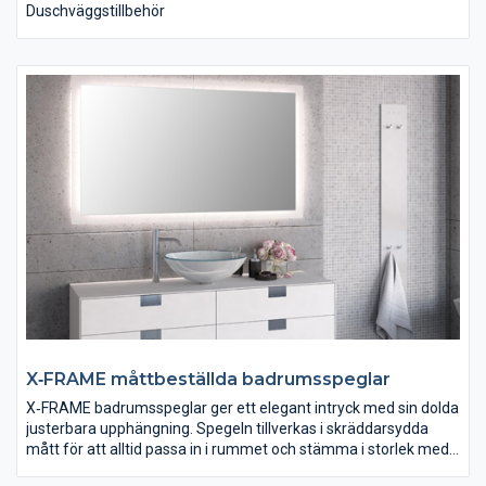
Duschväggstillbehör
X‐FRAME måttbeställda badrumsspeglar
X‐FRAME badrumsspeglar ger ett elegant intryck med sin dolda
justerbara upphängning. Spegeln tillverkas i skräddarsydda
mått för att alltid passa in i rummet och stämma i storlek med
övrig inredning. Speglarna har 12V LED‐belysning för lång livstid