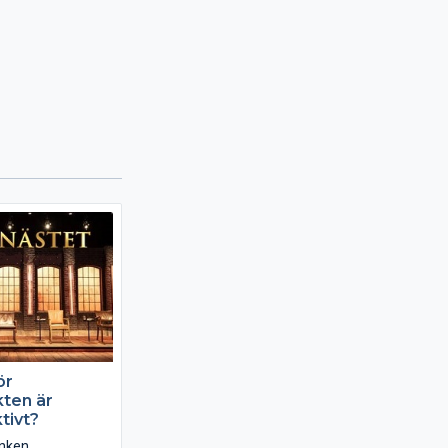
ör
kten är
tivt?
nken.