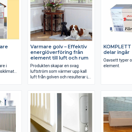
gardinstång.
rumsluften i stä
sig i taket.
Du som eldar mycket i kamin,
kalkugn, vedspis eller annat
källor, är säkert har upplevt att
det blir för het i taket.
are
Varmare golv – Effektiv
KOMPLETT P
energiöverföring från
delar ingår
element till luft och rum
Oavsett typer o
re i
Produkten skapar en svag
element.
usklimat
luftström som värmer upp kall
rten är
luft från golven och resulterar i;
de pengar
högre komfort genom ökad
s med våra
luftcirkulation och högre avgiven
an du
effekt.
rån din
 och
Tex; Får ner och fördelar värmen
m.
som ”fastnar” vid taket
Trapphus, etage-lägenhet, villa
med källare, Kyrkor,
industrilokaler, sporthallar, skolar,