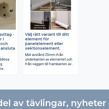
uttag -
Välj rätt variant till ditt
 i
element för
 och
panelelement eller
 ansluta
sektionselement.
Mät avstånd 25mm ifrån
ådlösa
underkanten av elementet och
ug
från väggen till framkanten av
ra
elementet.
med
Läs köpguiden om olika typer av
element:
Plug
https://elementflakten.se/
 att slå på
Eller kontakta 019 760 22 10
sning,
del av tävlingar, nyheter
annor och
otorvärme,