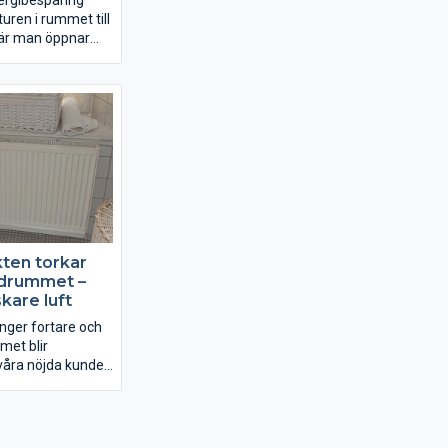
ergibesparing
uren i rummet till
när man öppnar
rrar. Det är helt
tion i samband
lösa system med
h termostaten
ten torkar
adrummet –
kare luft
nger fortare och
met blir
våra nöjda kunder
n.