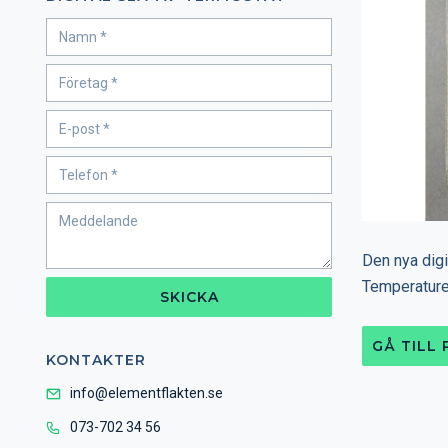
Den nya digi
Temperaturer
SKICKA
GÅ TILL
KONTAKTER
info@elementflakten.se
073-702 34 56