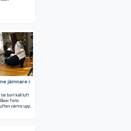
me jämnare i
ar bort kall luft
låser förbi
luften värms upp
t i rummet. I och
na blåser stora
landas den varma
ementet upp med