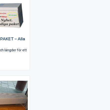
llet för att lägga
AKET – Alla
ch längder för ett