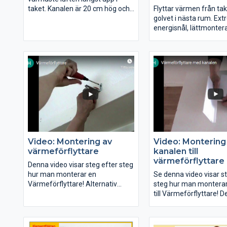
taket. Kanalen är 20 cm hög och
Flyttar värmen från take
den monteras ovanpå på
golvet i nästa rum. Ext
Värmeförflyttaren.
energisnål, lättmontera
och tyst. Flyttar upp till
330m3/timmen av vär
taket till golvet i nästa
Det fungerar jättebra 
eldar i kamin eller spis
Nu lanserar vi kanaler ti
Värmeförflyttaren som 
bra. Och den förs allr
luften genom kanalen v
Video: Montering av
Video: Montering
ner till golvet.
värmeförflyttare
kanalen till
värmeförflyttare
Denna video visar steg efter steg
hur man monterar en
Se denna video visar s
Värmeförflyttare! Alternativ
steg hur man monterar
instruktion även finns på vår
till Värmeförflyttare! D
bruksanvisning i pappret.
och lätt eftersom man
bara en skruvmejsel.