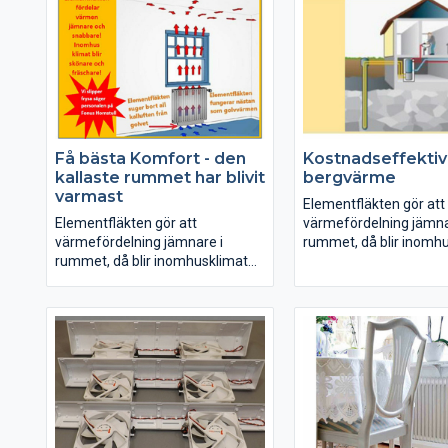
Få bästa Komfort - den
Kostnadseffektiv
kallaste rummet har blivit
bergvärme
varmast
Elementfläkten gör att
Elementfläkten gör att
värmefördelning jämna
värmefördelning jämnare i
rummet, då blir inomh
rummet, då blir inomhusklimat
behagligare där komfo
behagligare där komforten är
mätbart. Du sparar bå
mätbart. Du sparar både pengar
och energi tillsamman
och energi tillsammans med våra
trådlösa termostater k
trådlösa termostater kan du
reglera temperaturen f
reglera temperaturen från din
dator eller smartphone
dator eller smartphone och
skapa energismart he
skapa energismart hem.