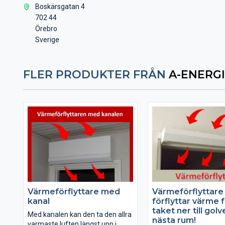
Boskärsgatan 4
702 44
Örebro
Sverige
FLER PRODUKTER FRÅN
A-ENERGI
Värmeförflyttare med
Värmeförflyttare
kanal
förflyttar värme 
taket ner till golve
Med kanalen kan den ta den allra
nästa rum!
varmaste luften längst upp i