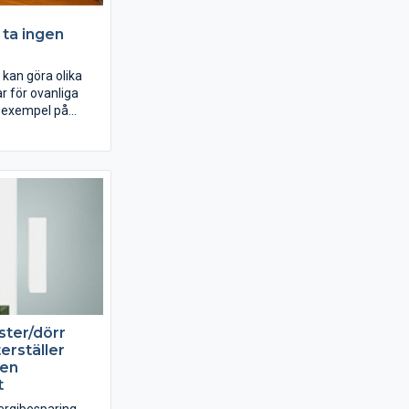
 ta ingen
kan göra olika
ar för ovanliga
t exempel på
ster/dörr
erställer
ren
t