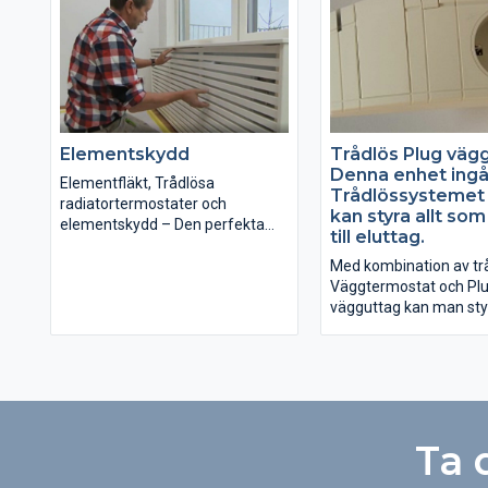
Elementskydd
Trådlös Plug vägg
Denna enhet ingår
Elementfläkt, Trådlösa
Trådlössystemet
radiatortermostater och
kan styra allt som
elementskydd – Den perfekta
till eluttag.
kombinationen
Med kombination av tr
Väggtermostat och Pl
vägguttag kan man sty
temperatur i rummet 
elektriska radiatorer.
Med hjälp av Trådlösa 
vägguttag är det enkelt
och stänga av t ex bely
Ta 
värmepumpar, värmep
cirkulationspumpar, m