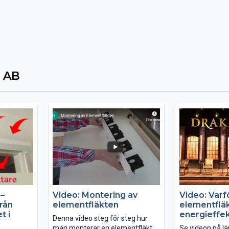
 AB
 –
Video: Montering av
Video: Varf
från
elementfläkten
elementflä
t i
energieffek
Denna video steg för steg hur
man monterar en elementfläkt
Se videon på lä