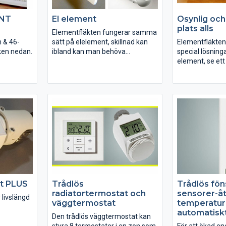
etc
NT
El element
Osynlig och
plats alls
Elementfläkten fungerar samma
 & 46-
sätt på elelement, skillnad kan
Elementfläkten 
ken nedan.
ibland kan man behöva
special lösning
tätningslister för att ska inte
element, se et
påverka termostaten.
bilden.
at PLUS
Trådlös
Trådlös fön
radiatortermostat och
sensorer-åt
 livslängd
väggtermostat
temperatu
automatisk
Den trådlös väggtermostat kan