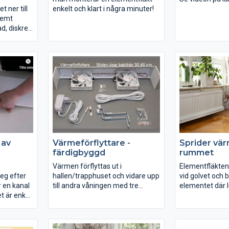
t ner till
enkelt och klart i några minuter!
remt
d, diskret
me från
 rum.
när man
en.
ll
blir extra
a varmaste
ia fläkten
 av
Värmeförflyttare -
Sprider vär
färdigbyggd
rummet
Värmen förflyttas ut i
Elementfläkten t
teg efter
hallen/trapphuset och vidare upp
vid golvet och b
 en kanal
till andra våningen med tre
elementet där 
et är enkel
sovrum berättar kunden. Den
sedan sprider u
 behöver
flyttar 330m3/timmer, mest
med att fläktar
effektiv och enkel att montera-
mängder luft b
ungefär som man monterar en
luften från el