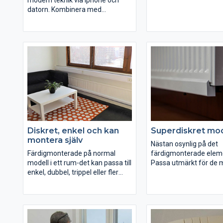
modern teknik via lphone och
datorn. Kombinera med
Elementfläkten kan du göra
mängder energibesparingar, få
bästa komfort och spara tid. Du
väljer när, var och hur du vill ha
det varm snabbt.
Diskret, enkel och kan
Superdiskret mo
montera själv
Nästan osynlig på det
Färdigmonterade på normal
färdigmonterade elem
modell i ett rum-det kan passa till
Passa utmärkt för de
enkel, dubbel, trippel eller fler
elementen som har pla
paneler.
raka underkant med ca
höjden.