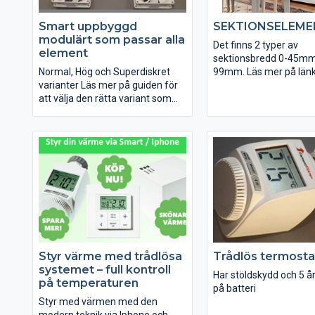
Smart uppbyggd
SEKTIONSELEME
modulärt som passar alla
Det finns 2 typer av
element
sektionsbredd 0-45mm
Normal, Hög och Superdiskret
99mm. Läs mer på län
varianter Läs mer på guiden för
att välja den rätta variant som
passar dit element nedan.
Styr värme med trådlösa
Trådlös termost
systemet – full kontroll
Har stöldskydd och 5 år
på temperaturen
på batteri
Styr med värmen med den