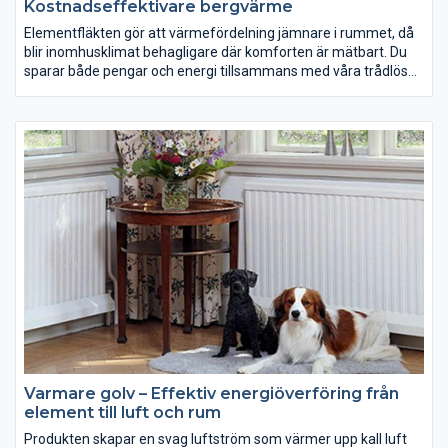
Kostnadseffektivare bergvärme
Elementfläkten gör att värmefördelning jämnare i rummet, då
blir inomhusklimat behagligare där komforten är mätbart. Du
sparar både pengar och energi tillsammans med våra trådlösa
termostater kan du reglera temperaturen från din dator eller
smartphone och skapa energismart hem.
Varmare golv – Effektiv energiöverföring från
element till luft och rum
Produkten skapar en svag luftström som värmer upp kall luft