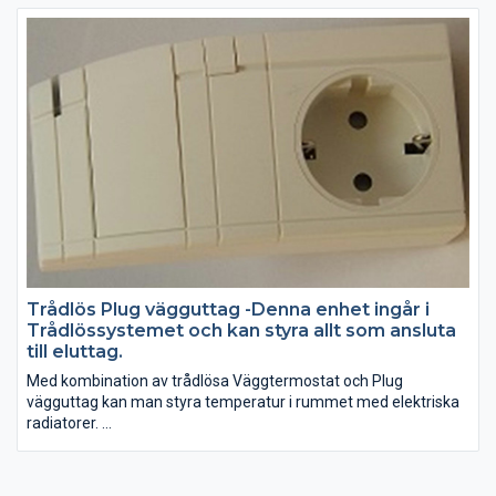
Trådlös Plug vägguttag -Denna enhet ingår i
Trådlössystemet och kan styra allt som ansluta
till eluttag.
Med kombination av trådlösa Väggtermostat och Plug
vägguttag kan man styra temperatur i rummet med elektriska
radiatorer.
Med hjälp av Trådlösa Plug vägguttag är det enkelt att slå på
och stänga av t ex belysning, värmepumpar, värmepannor och