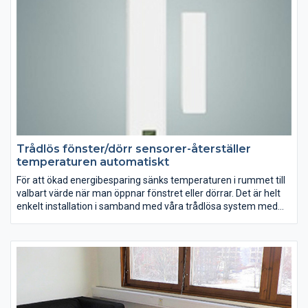
väggtermostaten. Man kan enkelt ställa in komforttemperatur
eller ekonomitemperatur och därefter styrs temperaturen med
programmet som medföljer nätverkskuben. Det kallas
intermittent uppvärmning och är lönsamt i kombination med
Elementfläkten och radiatorer.
Trådlös fönster/dörr sensorer-återställer
temperaturen automatiskt
För att ökad energibesparing sänks temperaturen i rummet till
valbart värde när man öppnar fönstret eller dörrar. Det är helt
enkelt installation i samband med våra trådlösa system med
nätverkskub och termostaten