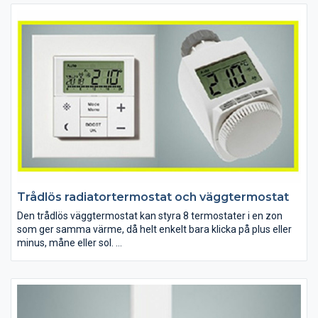
Trådlös radiatortermostat och väggtermostat
Den trådlös väggtermostat kan styra 8 termostater i en zon
som ger samma värme, då helt enkelt bara klicka på plus eller
minus, måne eller sol.
Med vår trådlösa SMART-termostat kan man från dator eller
mobil styra temperaturen i hemmet: slå på eller av värmen vid
behov. Det trådlösa systemet består av en nätverkskub som
trådlöst kommunicerar med SMART-termostaten eller