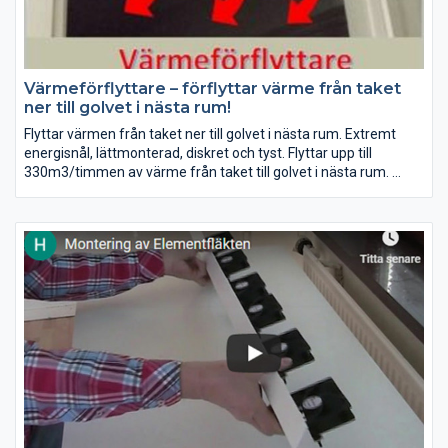
Värmeförflyttare – förflyttar värme från taket
ner till golvet i nästa rum!
Flyttar värmen från taket ner till golvet i nästa rum. Extremt
energisnål, lättmonterad, diskret och tyst. Flyttar upp till
330m3/timmen av värme från taket till golvet i nästa rum.
Det fungerar jättebra när man eldar i kamin eller spisen.
Nu lanserar vi kanaler till Värmeförflyttaren som blir extra bra.
Och den förs allra varmaste luften genom kanalen via fläkten
ner till golvet.