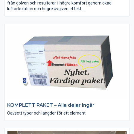
från golven och resulterar i; högre komfort genom ökad
luftcirkulation och högre avgiven effekt.
Tex; Får ner och fördelar värmen som ”fastnar” vid taket
Trapphus, etage-lägenhet, villa med källare, Kyrkor,
industrilokaler, sporthallar, skolar, etc
KOMPLETT PAKET – Alla delar ingår
Oavsett typer och längder för ett element.