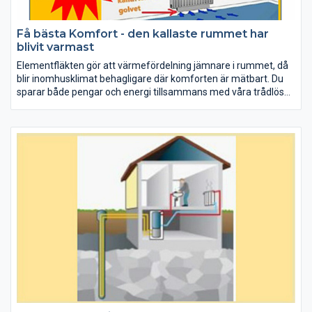
Få bästa Komfort - den kallaste rummet har
blivit varmast
Elementfläkten gör att värmefördelning jämnare i rummet, då
blir inomhusklimat behagligare där komforten är mätbart. Du
sparar både pengar och energi tillsammans med våra trådlösa
termostater kan du reglera temperaturen från din dator eller
smartphone och skapa energismart hem.