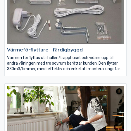
Värmeförflyttare - färdigbyggd
Värmen förflyttas ut i hallen/trapphuset och vidare upp till
andra våningen med tre sovrum berättar kunden. Den flyttar
330m3/timmer, mest effektiv och enkel att montera-ungefär
som man monterar en gardinstång.
Du som eldar mycket i kamin, kalkugn, vedspis eller annat källor,
är säkert har upplevt att det blir för het i taket.