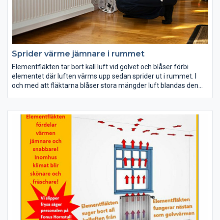
Sprider värme jämnare i rummet
Elementfläkten tar bort kall luft vid golvet och blåser förbi
elementet där luften värms upp sedan sprider ut i rummet. I
och med att fläktarna blåser stora mängder luft blandas den
varma luften från elementet upp med rumsluften i stället för
att lägga sig i taket.