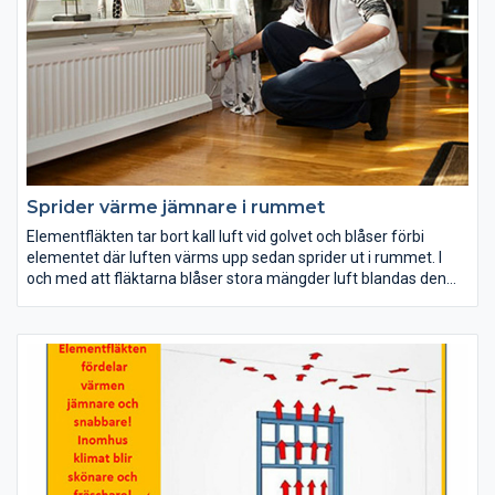
Sprider värme jämnare i rummet
Elementfläkten tar bort kall luft vid golvet och blåser förbi
elementet där luften värms upp sedan sprider ut i rummet. I
och med att fläktarna blåser stora mängder luft blandas den
varma luften från elementet upp med rumsluften i stället för
att lägga sig i taket.