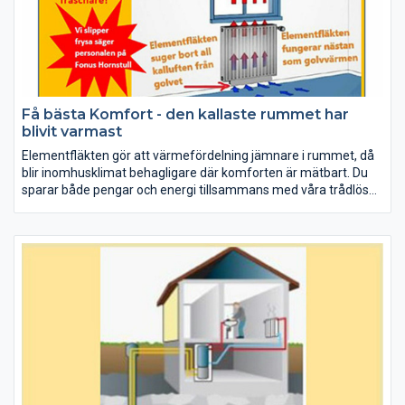
Få bästa Komfort - den kallaste rummet har
blivit varmast
Elementfläkten gör att värmefördelning jämnare i rummet, då
blir inomhusklimat behagligare där komforten är mätbart. Du
sparar både pengar och energi tillsammans med våra trådlösa
termostater kan du reglera temperaturen från din dator eller
smartphone och skapa energismart hem.