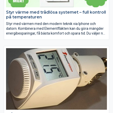
Styr värme med trådlösa systemet – full kontroll
på temperaturen
Styr med värmen med den modern teknik via lphone och
datorn. Kombinera med Elementfläkten kan du göra mängder
energibesparingar, få bästa komfort och spara tid. Du väljer när,
var och hur du vill ha det varm snabbt.