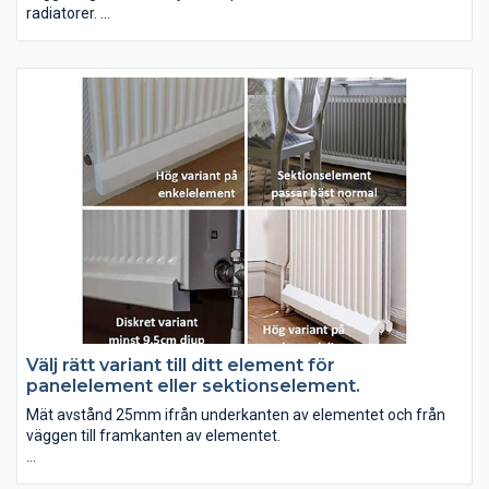
radiatorer.
Med hjälp av Trådlösa Plug vägguttag är det enkelt att slå på
och stänga av t ex belysning, värmepumpar, värmepannor och
cirkulationspumpar, motorvärme, pelletskamin och dylikt.
Välj rätt variant till ditt element för
panelelement eller sektionselement.
Mät avstånd 25mm ifrån underkanten av elementet och från
väggen till framkanten av elementet.
Läs köpguiden om olika typer av element: