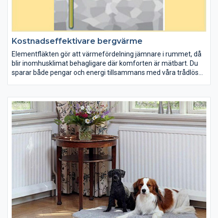
Kostnadseffektivare bergvärme
Elementfläkten gör att värmefördelning jämnare i rummet, då
blir inomhusklimat behagligare där komforten är mätbart. Du
sparar både pengar och energi tillsammans med våra trådlösa
termostater kan du reglera temperaturen från din dator eller
smartphone och skapa energismart hem.