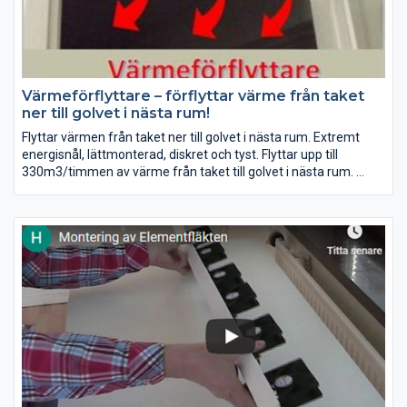
Värmeförflyttare – förflyttar värme från taket
ner till golvet i nästa rum!
Flyttar värmen från taket ner till golvet i nästa rum. Extremt
energisnål, lättmonterad, diskret och tyst. Flyttar upp till
330m3/timmen av värme från taket till golvet i nästa rum.
Det fungerar jättebra när man eldar i kamin eller spisen.
Nu lanserar vi kanaler till Värmeförflyttaren som blir extra bra.
Och den förs allra varmaste luften genom kanalen via fläkten
ner till golvet.