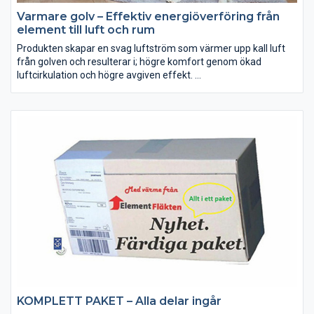
Varmare golv – Effektiv energiöverföring från
element till luft och rum
Produkten skapar en svag luftström som värmer upp kall luft
från golven och resulterar i; högre komfort genom ökad
luftcirkulation och högre avgiven effekt.
Tex; Får ner och fördelar värmen som ”fastnar” vid taket
Trapphus, etage-lägenhet, villa med källare, Kyrkor,
industrilokaler, sporthallar, skolar, etc
KOMPLETT PAKET – Alla delar ingår