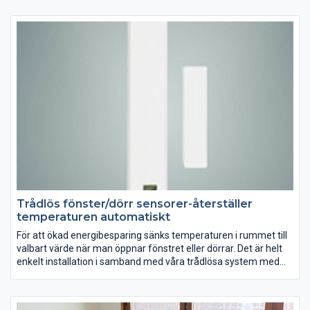
Med vår trådlösa SMART-termostat kan man från dator eller
mobil styra temperaturen i hemmet: slå på eller av värmen vid
behov. Det trådlösa systemet består av en nätverkskub som
trådlöst kommunicerar med SMART-termostaten eller
väggtermostaten. Man kan enkelt ställa in komforttemperatur
eller ekonomitemperatur och därefter styrs temperaturen med
programmet som medföljer nätverkskuben. Det kallas
intermittent uppvärmning och är lönsamt i kombination med
Elementfläkten och radiatorer.
Trådlös fönster/dörr sensorer-återställer
temperaturen automatiskt
För att ökad energibesparing sänks temperaturen i rummet till
valbart värde när man öppnar fönstret eller dörrar. Det är helt
enkelt installation i samband med våra trådlösa system med
nätverkskub och termostaten