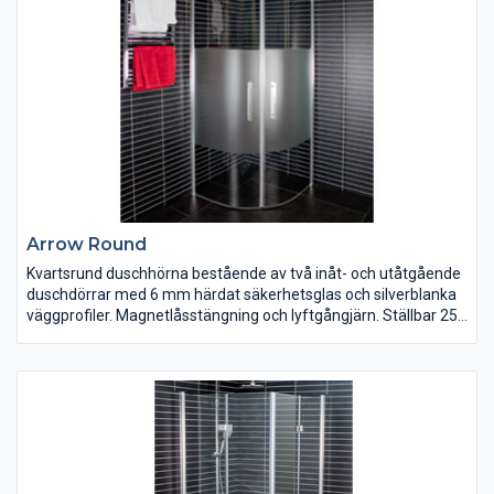
Arrow Round
Kvartsrund duschhörna bestående av två inåt- och utåtgående
duschdörrar med 6 mm härdat säkerhetsglas och silverblanka
väggprofiler. Magnetlåsstängning och lyftgångjärn. Ställbar 25
mm i sidled. Duschdörrarna är vändbara och finns i klart, tonat
och delvis frostat glas. Bredd 700/800/900/1000 mm. Höjd
1900 mm.