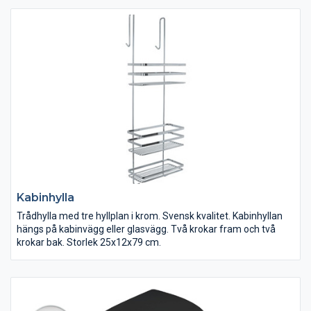
olika utföranden, stilar och olika funktioner. Med elpatronen
MOA kan man till exempel ställa in 2 timmar med extra hög
värme.
Kabinhylla
Trådhylla med tre hyllplan i krom. Svensk kvalitet. Kabinhyllan
hängs på kabinvägg eller glasvägg. Två krokar fram och två
krokar bak. Storlek 25x12x79 cm.