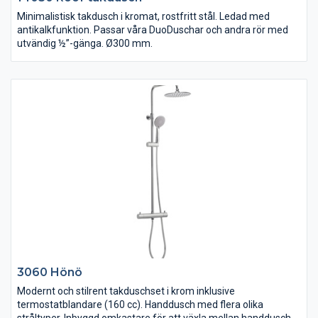
Minimalistisk takdusch i kromat, rostfritt stål. Ledad med
antikalkfunktion. Passar våra DuoDuschar och andra rör med
utvändig ½”-gänga. Ø300 mm.
3060 Hönö
Modernt och stilrent takduschset i krom inklusive
termostatblandare (160 cc). Handdusch med flera olika
stråltyper. Inbyggd omkastare för att växla mellan handdusch