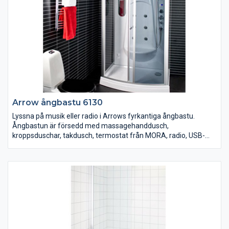
Arrow ångbastu 6130
Lyssna på musik eller radio i Arrows fyrkantiga ångbastu.
Ångbastun är försedd med massagehanddusch,
kroppsduschar, takdusch, termostat från MORA, radio, USB-
kontakt för tex musik/mp3, LED-display med touch-knappar,
LED-belysning, doftbehållare, fläkt, sittplats, spegel, hylla och
tonat säkerhetsglas. 850x1150 mm. Höjd 2170 mm.