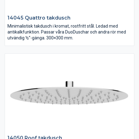
14045 Quattro takdusch
Minimalistisk takdusch i kromat, rostfritt stål. Ledad med
antikalkfunktion. Passar våra DuoDuschar och andra rör med
utvändig ½”-gänga. 300×300 mm.
14050 Roof takdusch