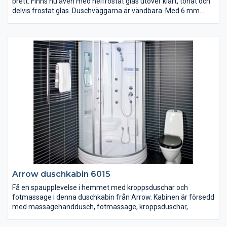
brett. Finns nu även med helfrostat glas utöver klart, tonat och
delvis frostat glas. Duschväggarna är vändbara. Med 6 mm
härdat säkerhetsglas, silverblanka väggprofiler, dörrhandtag,
magnetlåsstängning och lyftgångjärn. Ställbar 20 mm i sidled.
Arrow duschkabin 6015
Få en spaupplevelse i hemmet med kroppsduschar och
fotmassage i denna duschkabin från Arrow. Kabinen är försedd
med massagehanddusch, fotmassage, kroppsduschar,
takdusch, LED-belysning i taket, sittplats, spegel, hyllor och klart
säkerhetsglas. Frontdelen är avtagbar. 900x900 mm. Höjd 2170