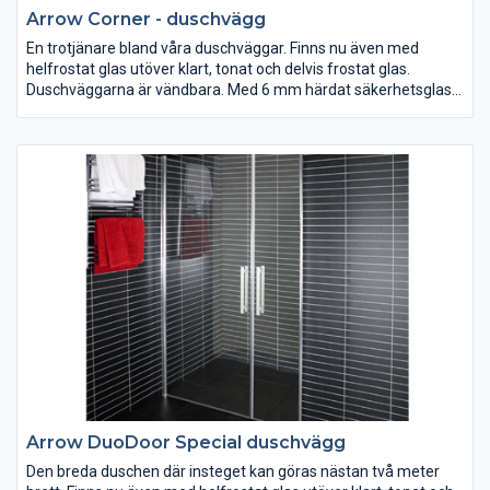
Arrow Corner - duschvägg
En trotjänare bland våra duschväggar. Finns nu även med
helfrostat glas utöver klart, tonat och delvis frostat glas.
Duschväggarna är vändbara. Med 6 mm härdat säkerhetsglas,
silverblanka väggprofiler, dörrhandtag, magnetlåsstängning
och lyftgångjärn. Ställbar 20 mm i sidled.
Arrow DuoDoor Special duschvägg
Den breda duschen där insteget kan göras nästan två meter