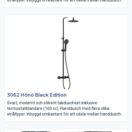
och takdusch. Antikalkfunktion. Tryckreglerande för att undvika
skållning. Takduschen är höj- och sänkbar (totalt 937-1302
mm). Monteras på blandarfästen med dold rördragning.
3062 Hönö Black Edition
Svart, modernt och stilrent takduschset inklusive
termostatblandare (160 cc). Handdusch med flera olika
stråltyper. Inbyggd omkastare för att växla mellan handdusch
och takdusch. Antikalkfunktion. Tryckreglerande för att undvika
skållning. Takduschen är höj- och sänkbar (totalt 937-1302
mm). Monteras på blandarfästen med dold rördragning.