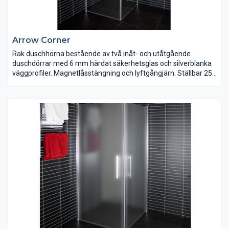
Arrow Corner
Rak duschhörna bestående av två inåt- och utåtgående
duschdörrar med 6 mm härdat säkerhetsglas och silverblanka
väggprofiler. Magnetlåsstängning och lyftgångjärn. Ställbar 25
mm i sidled. Duschdörrarna är vändbara och finns i klart, tonat
och delvis frostat glas. Bredd 700/800/900/1000 mm. Höjd
1900 mm.