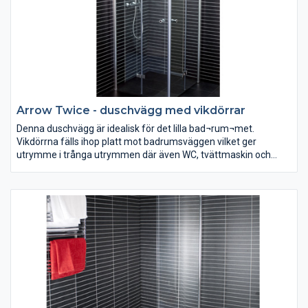
Arrow Twice - duschvägg med vikdörrar
Denna duschvägg är idealisk för det lilla bad¬rum¬met.
Vikdörrna fälls ihop platt mot badrumsväggen vilket ger
utrymme i trånga utrymmen där även WC, tvättmaskin och
tvättställ skall få plats. Kan monteras både i hörn och i nisch och
säljs som höger- eller vänsterdörr. Med 6 mm härdat
säkerhetsglas, silverblanka väggprofiler, eleganta dörrknoppar
med gummistopp, magnetlåsstängning och lyftgångjärn.
Ställbar 20 mm i sidled.