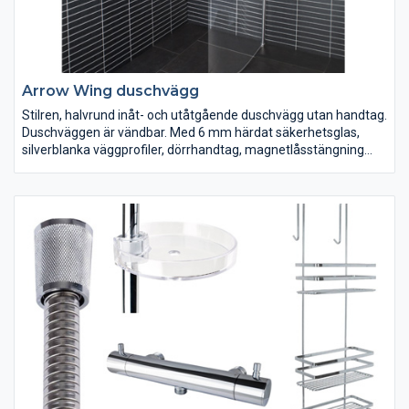
Arrow Wing duschvägg
Stilren, halvrund inåt- och utåtgående duschvägg utan handtag.
Duschväggen är vändbar. Med 6 mm härdat säkerhetsglas,
silverblanka väggprofiler, dörrhandtag, magnetlåsstängning
och lyftgångjärn. Ställbar 20 mm i sidled.