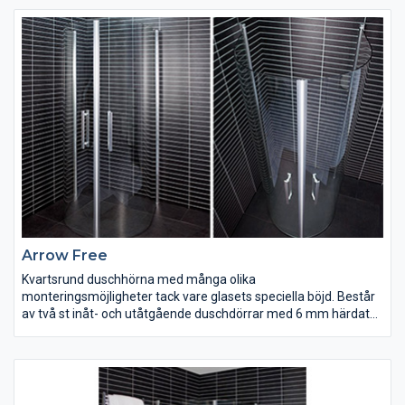
mm.
Arrow Free
Kvartsrund duschhörna med många olika
monteringsmöjligheter tack vare glasets speciella böjd. Består
av två st inåt- och utåtgående duschdörrar med 6 mm härdat
säkerhetsglas och silverblanka väggprofiler.
Magnetlåsstängning och lyftgångjärn. Flexibla mått i hörn, från
100 mm till 1000 mm. Duschdörrarna är vändbara och finns i
klart glas. Bredd 800 mm. Höjd 1900 mm.