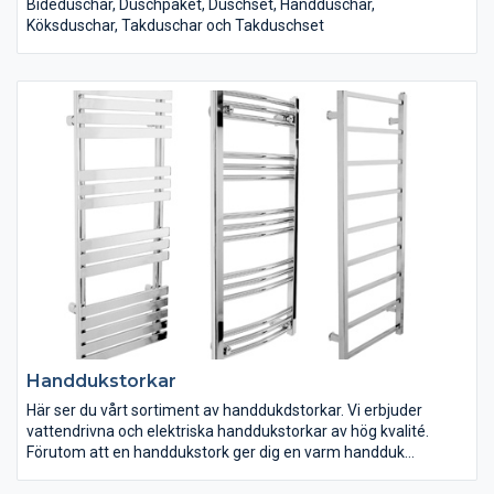
Bidéduschar, Duschpaket, Duschset, Handduschar,
Köksduschar, Takduschar och Takduschset
Handdukstorkar
Här ser du vårt sortiment av handdukdstorkar. Vi erbjuder
vattendrivna och elektriska handdukstorkar av hög kvalité.
Förutom att en handdukstork ger dig en varm handduk
fungerar det även som en värmekälla som hjälper till med att
driva ut fukt ur badrummet. Vi har handdukstorkar i många