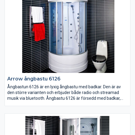
Arrow ångbastu 6126
Ångbastun 6126 är en lyxig ångbastu med badkar. Den är av
den större varianten och erbjuder både radio och streamad
musik via bluetooth. Ångbastu 6126 är försedd med badkar,
massagehanddusch, fotmassage, kroppsduschar, takdusch,
MORA termostat, radio, bluetooth för att streama musik, LED-
display med touch-knappar, LED-takbelysning, färgskiftande
LED-väggbelysning, doftbehållare, fläkt, sittplats, spegel, hyllor,
tonat säkerhetsglas och löstagbar front. (1 fas, 16 amp)