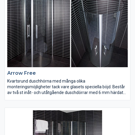
Arrow Free
Kvartsrund duschhörna med många olika
monteringsmöjligheter tack vare glasets speciella böjd. Består
av två st inåt- och utåtgående duschdörrar med 6 mm härdat
säkerhetsglas och silverblanka väggprofiler.
Magnetlåsstängning och lyftgångjärn. Flexibla mått i hörn, från
100 mm till 1000 mm. Duschdörrarna är vändbara och finns i
klart glas. Bredd 800 mm. Höjd 1900 mm.