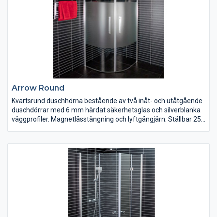
Arrow Round
Kvartsrund duschhörna bestående av två inåt- och utåtgående
duschdörrar med 6 mm härdat säkerhetsglas och silverblanka
väggprofiler. Magnetlåsstängning och lyftgångjärn. Ställbar 25
mm i sidled. Duschdörrarna är vändbara och finns i klart, tonat
och delvis frostat glas. Bredd 700/800/900/1000 mm. Höjd
1900 mm.