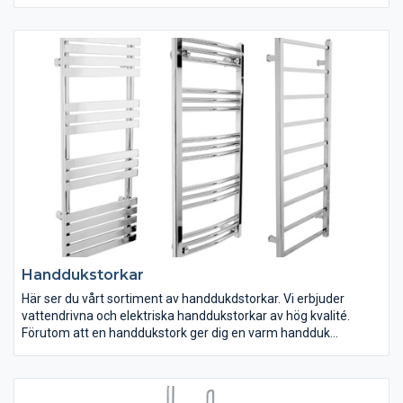
Handdukstorkar
Här ser du vårt sortiment av handdukdstorkar. Vi erbjuder
vattendrivna och elektriska handdukstorkar av hög kvalité.
Förutom att en handdukstork ger dig en varm handduk
fungerar det även som en värmekälla som hjälper till med att
driva ut fukt ur badrummet. Vi har handdukstorkar i många
olika utföranden, stilar och olika funktioner. Med elpatronen
MOA kan man till exempel ställa in 2 timmar med extra hög