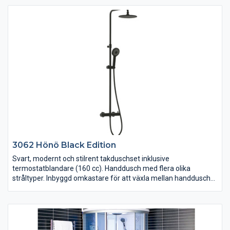
mm). Monteras på blandarfästen med dold rördragning.
3062 Hönö Black Edition
Svart, modernt och stilrent takduschset inklusive
termostatblandare (160 cc). Handdusch med flera olika
stråltyper. Inbyggd omkastare för att växla mellan handdusch
och takdusch. Antikalkfunktion. Tryckreglerande för att undvika
skållning. Takduschen är höj- och sänkbar (totalt 937-1302
mm). Monteras på blandarfästen med dold rördragning.