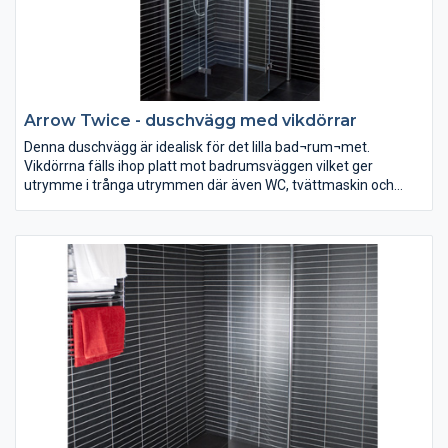
Arrow Twice - duschvägg med vikdörrar
Denna duschvägg är idealisk för det lilla bad¬rum¬met.
Vikdörrna fälls ihop platt mot badrumsväggen vilket ger
utrymme i trånga utrymmen där även WC, tvättmaskin och
tvättställ skall få plats. Kan monteras både i hörn och i nisch och
säljs som höger- eller vänsterdörr. Med 6 mm härdat
säkerhetsglas, silverblanka väggprofiler, eleganta dörrknoppar
med gummistopp, magnetlåsstängning och lyftgångjärn.
Ställbar 20 mm i sidled.