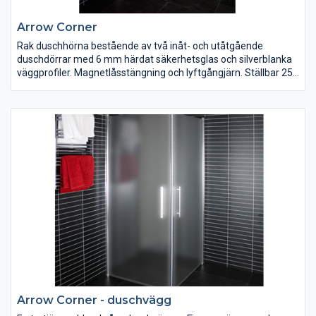
Arrow Corner
Rak duschhörna bestående av två inåt- och utåtgående
duschdörrar med 6 mm härdat säkerhetsglas och silverblanka
väggprofiler. Magnetlåsstängning och lyftgångjärn. Ställbar 25
mm i sidled. Duschdörrarna är vändbara och finns i klart, tonat
och delvis frostat glas. Bredd 700/800/900/1000 mm. Höjd
1900 mm.
Arrow Corner - duschvägg