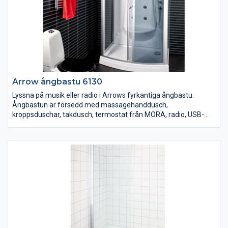
Arrow ångbastu 6130
Lyssna på musik eller radio i Arrows fyrkantiga ångbastu.
Ångbastun är försedd med massagehanddusch,
kroppsduschar, takdusch, termostat från MORA, radio, USB-
kontakt för tex musik/mp3, LED-display med touch-knappar,
LED-belysning, doftbehållare, fläkt, sittplats, spegel, hylla och
tonat säkerhetsglas. 850x1150 mm. Höjd 2170 mm.