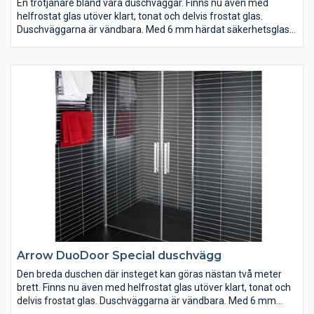
En trotjänare bland våra duschväggar. Finns nu även med
helfrostat glas utöver klart, tonat och delvis frostat glas.
Duschväggarna är vändbara. Med 6 mm härdat säkerhetsglas,
silverblanka väggprofiler, dörrhandtag, magnetlåsstängning
och lyftgångjärn. Ställbar 20 mm i sidled.
Arrow DuoDoor Special duschvägg
Den breda duschen där insteget kan göras nästan två meter
brett. Finns nu även med helfrostat glas utöver klart, tonat och
delvis frostat glas. Duschväggarna är vändbara. Med 6 mm
härdat säkerhetsglas, silverblanka väggprofiler, dörrhandtag,