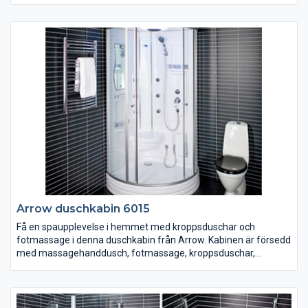
magnetlåsstängning och lyftgångjärn. Ställbar 20 mm i sidled.
Arrow duschkabin 6015
Få en spaupplevelse i hemmet med kroppsduschar och
fotmassage i denna duschkabin från Arrow. Kabinen är försedd
med massagehanddusch, fotmassage, kroppsduschar,
takdusch, LED-belysning i taket, sittplats, spegel, hyllor och klart
säkerhetsglas. Frontdelen är avtagbar. 900x900 mm. Höjd 2170
mm.