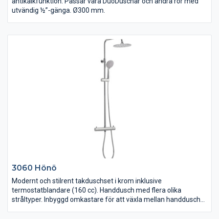
antikalkfunktion. Passar våra DuoDuschar och andra rör med
utvändig ½”-gänga. Ø300 mm.
3060 Hönö
Modernt och stilrent takduschset i krom inklusive
termostatblandare (160 cc). Handdusch med flera olika
stråltyper. Inbyggd omkastare för att växla mellan handdusch
och takdusch. Antikalkfunktion. Tryckreglerande för att undvika
skållning. Takduschen är höj- och sänkbar (totalt 937-1302