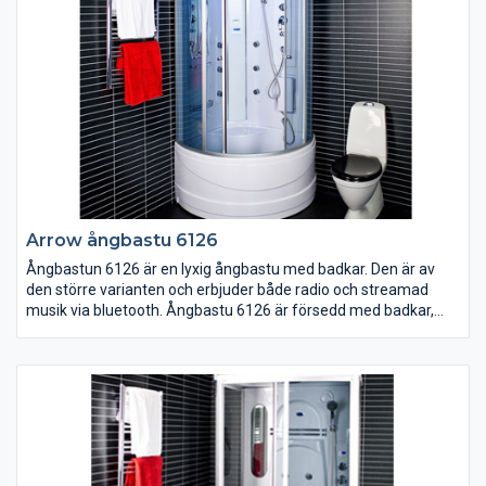
Arrow ångbastu 6126
Ångbastun 6126 är en lyxig ångbastu med badkar. Den är av
den större varianten och erbjuder både radio och streamad
musik via bluetooth. Ångbastu 6126 är försedd med badkar,
massagehanddusch, fotmassage, kroppsduschar, takdusch,
MORA termostat, radio, bluetooth för att streama musik, LED-
display med touch-knappar, LED-takbelysning, färgskiftande
LED-väggbelysning, doftbehållare, fläkt, sittplats, spegel, hyllor,
tonat säkerhetsglas och löstagbar front. (1 fas, 16 amp)