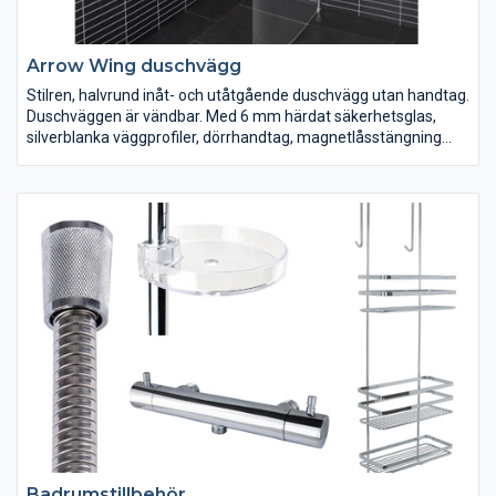
Arrow Wing duschvägg
Stilren, halvrund inåt- och utåtgående duschvägg utan handtag.
Duschväggen är vändbar. Med 6 mm härdat säkerhetsglas,
silverblanka väggprofiler, dörrhandtag, magnetlåsstängning
och lyftgångjärn. Ställbar 20 mm i sidled.
Badrumstillbehör