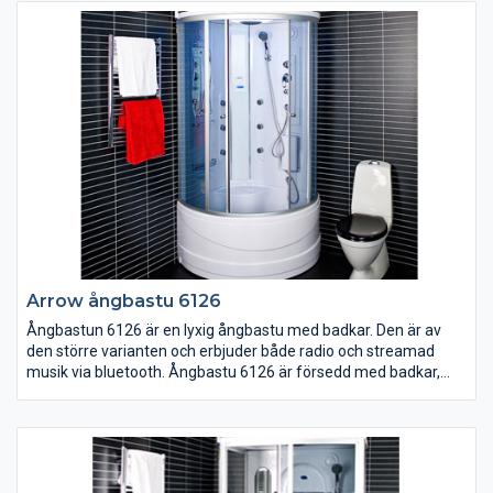
mm). Monteras på blandarfästen med dold rördragning.
Arrow ångbastu 6126
Ångbastun 6126 är en lyxig ångbastu med badkar. Den är av
den större varianten och erbjuder både radio och streamad
musik via bluetooth. Ångbastu 6126 är försedd med badkar,
massagehanddusch, fotmassage, kroppsduschar, takdusch,
MORA termostat, radio, bluetooth för att streama musik, LED-
display med touch-knappar, LED-takbelysning, färgskiftande
LED-väggbelysning, doftbehållare, fläkt, sittplats, spegel, hyllor,
tonat säkerhetsglas och löstagbar front. (1 fas, 16 amp)