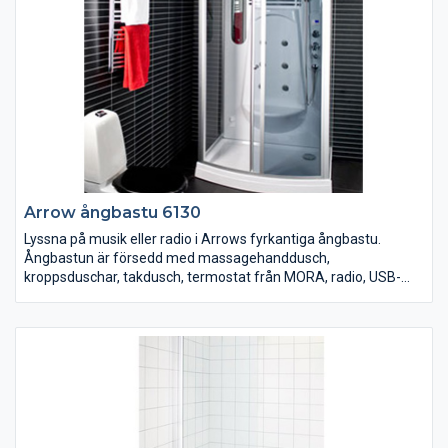
Arrow ångbastu 6130
Lyssna på musik eller radio i Arrows fyrkantiga ångbastu.
Ångbastun är försedd med massagehanddusch,
kroppsduschar, takdusch, termostat från MORA, radio, USB-
kontakt för tex musik/mp3, LED-display med touch-knappar,
LED-belysning, doftbehållare, fläkt, sittplats, spegel, hylla och
tonat säkerhetsglas. 850x1150 mm. Höjd 2170 mm.