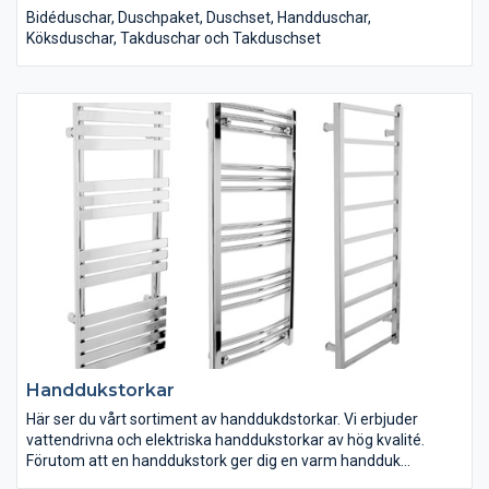
Bidéduschar, Duschpaket, Duschset, Handduschar,
Köksduschar, Takduschar och Takduschset
Handdukstorkar
Här ser du vårt sortiment av handdukdstorkar. Vi erbjuder
vattendrivna och elektriska handdukstorkar av hög kvalité.
Förutom att en handdukstork ger dig en varm handduk
fungerar det även som en värmekälla som hjälper till med att