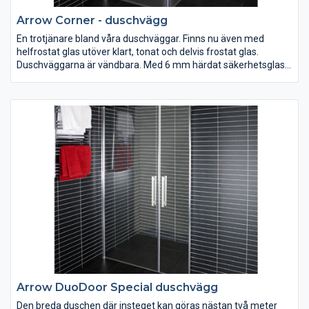
Arrow Corner - duschvägg
En trotjänare bland våra duschväggar. Finns nu även med
helfrostat glas utöver klart, tonat och delvis frostat glas.
Duschväggarna är vändbara. Med 6 mm härdat säkerhetsglas,
silverblanka väggprofiler, dörrhandtag, magnetlåsstängning
och lyftgångjärn. Ställbar 20 mm i sidled.
Arrow DuoDoor Special duschvägg
Den breda duschen där insteget kan göras nästan två meter