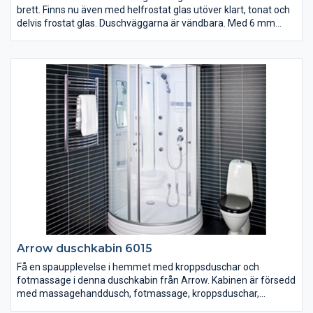
brett. Finns nu även med helfrostat glas utöver klart, tonat och
delvis frostat glas. Duschväggarna är vändbara. Med 6 mm
härdat säkerhetsglas, silverblanka väggprofiler, dörrhandtag,
magnetlåsstängning och lyftgångjärn. Ställbar 20 mm i sidled.
Arrow duschkabin 6015
Få en spaupplevelse i hemmet med kroppsduschar och
fotmassage i denna duschkabin från Arrow. Kabinen är försedd
med massagehanddusch, fotmassage, kroppsduschar,
takdusch, LED-belysning i taket, sittplats, spegel, hyllor och klart