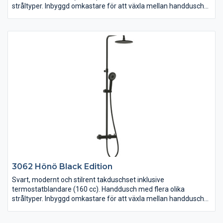
stråltyper. Inbyggd omkastare för att växla mellan handdusch
och takdusch. Antikalkfunktion. Tryckreglerande för att undvika
skållning. Takduschen är höj- och sänkbar (totalt 937-1302
mm). Monteras på blandarfästen med dold rördragning.
3062 Hönö Black Edition
Svart, modernt och stilrent takduschset inklusive
termostatblandare (160 cc). Handdusch med flera olika
stråltyper. Inbyggd omkastare för att växla mellan handdusch
och takdusch. Antikalkfunktion. Tryckreglerande för att undvika
skållning. Takduschen är höj- och sänkbar (totalt 937-1302