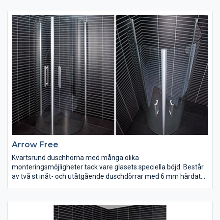
säkerhetsglas. Frontdelen är avtagbar. 900x900 mm. Höjd 2170
mm.
Arrow Free
Kvartsrund duschhörna med många olika
monteringsmöjligheter tack vare glasets speciella böjd. Består
av två st inåt- och utåtgående duschdörrar med 6 mm härdat
säkerhetsglas och silverblanka väggprofiler.
Magnetlåsstängning och lyftgångjärn. Flexibla mått i hörn, från
100 mm till 1000 mm. Duschdörrarna är vändbara och finns i
klart glas. Bredd 800 mm. Höjd 1900 mm.