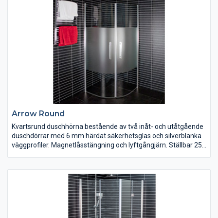
Arrow Round
Kvartsrund duschhörna bestående av två inåt- och utåtgående
duschdörrar med 6 mm härdat säkerhetsglas och silverblanka
väggprofiler. Magnetlåsstängning och lyftgångjärn. Ställbar 25
mm i sidled. Duschdörrarna är vändbara och finns i klart, tonat
och delvis frostat glas. Bredd 700/800/900/1000 mm. Höjd
1900 mm.