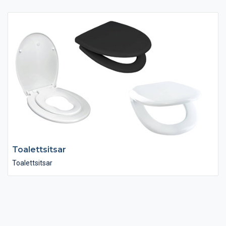
driva ut fukt ur badrummet. Vi har handdukstorkar i många
olika utföranden, stilar och olika funktioner. Med elpatronen
MOA kan man till exempel ställa in 2 timmar med extra hög
värme.
Toalettsitsar
Toalettsitsar