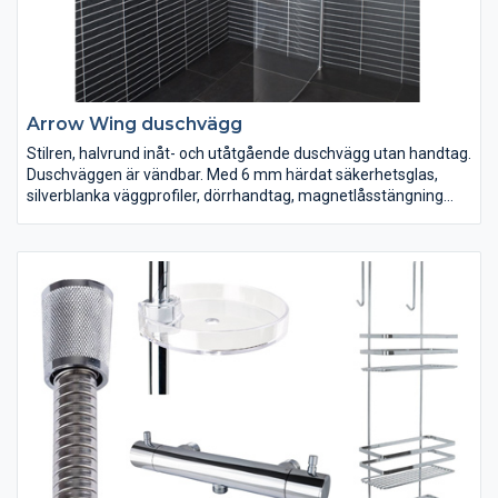
Arrow Wing duschvägg
Stilren, halvrund inåt- och utåtgående duschvägg utan handtag.
Duschväggen är vändbar. Med 6 mm härdat säkerhetsglas,
silverblanka väggprofiler, dörrhandtag, magnetlåsstängning
och lyftgångjärn. Ställbar 20 mm i sidled.