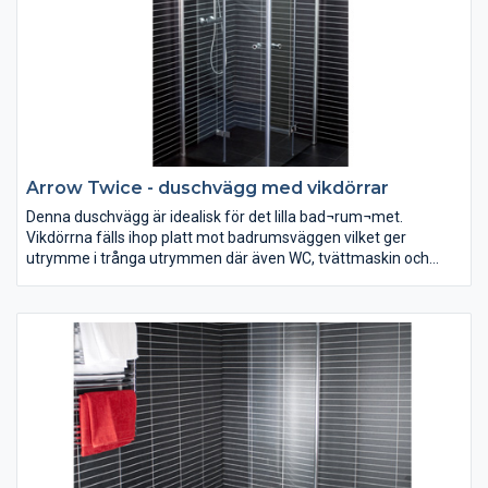
Arrow Twice - duschvägg med vikdörrar
Denna duschvägg är idealisk för det lilla bad¬rum¬met.
Vikdörrna fälls ihop platt mot badrumsväggen vilket ger
utrymme i trånga utrymmen där även WC, tvättmaskin och
tvättställ skall få plats. Kan monteras både i hörn och i nisch och
säljs som höger- eller vänsterdörr. Med 6 mm härdat
säkerhetsglas, silverblanka väggprofiler, eleganta dörrknoppar
med gummistopp, magnetlåsstängning och lyftgångjärn.
Ställbar 20 mm i sidled.