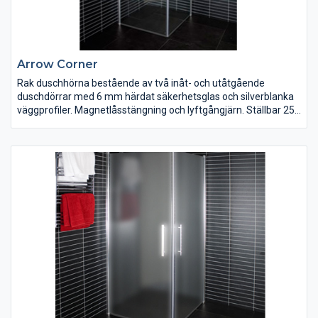
Arrow Corner
Rak duschhörna bestående av två inåt- och utåtgående
duschdörrar med 6 mm härdat säkerhetsglas och silverblanka
väggprofiler. Magnetlåsstängning och lyftgångjärn. Ställbar 25
mm i sidled. Duschdörrarna är vändbara och finns i klart, tonat
och delvis frostat glas. Bredd 700/800/900/1000 mm. Höjd
1900 mm.