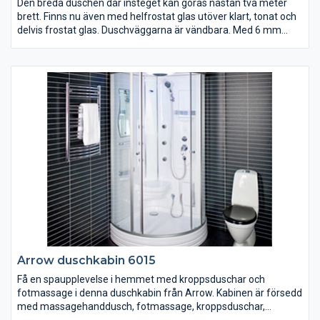
Den breda duschen där insteget kan göras nästan två meter
brett. Finns nu även med helfrostat glas utöver klart, tonat och
delvis frostat glas. Duschväggarna är vändbara. Med 6 mm
härdat säkerhetsglas, silverblanka väggprofiler, dörrhandtag,
magnetlåsstängning och lyftgångjärn. Ställbar 20 mm i sidled.
Arrow duschkabin 6015
Få en spaupplevelse i hemmet med kroppsduschar och
fotmassage i denna duschkabin från Arrow. Kabinen är försedd
med massagehanddusch, fotmassage, kroppsduschar,
takdusch, LED-belysning i taket, sittplats, spegel, hyllor och klart