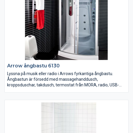
Arrow ångbastu 6130
Lyssna på musik eller radio i Arrows fyrkantiga ångbastu.
Ångbastun är försedd med massagehanddusch,
kroppsduschar, takdusch, termostat från MORA, radio, USB-
kontakt för tex musik/mp3, LED-display med touch-knappar,
LED-belysning, doftbehållare, fläkt, sittplats, spegel, hylla och
tonat säkerhetsglas. 850x1150 mm. Höjd 2170 mm.