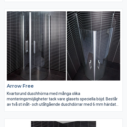
säkerhetsglas. Frontdelen är avtagbar. 900x900 mm. Höjd 2170
mm.
Arrow Free
Kvartsrund duschhörna med många olika
monteringsmöjligheter tack vare glasets speciella böjd. Består
av två st inåt- och utåtgående duschdörrar med 6 mm härdat
säkerhetsglas och silverblanka väggprofiler.
Magnetlåsstängning och lyftgångjärn. Flexibla mått i hörn, från
100 mm till 1000 mm. Duschdörrarna är vändbara och finns i
klart glas. Bredd 800 mm. Höjd 1900 mm.