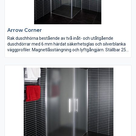
Arrow Corner
Rak duschhörna bestående av två inåt- och utåtgående
duschdörrar med 6 mm härdat säkerhetsglas och silverblanka
väggprofiler. Magnetlåsstängning och lyftgångjärn. Ställbar 25
mm i sidled. Duschdörrarna är vändbara och finns i klart, tonat
och delvis frostat glas. Bredd 700/800/900/1000 mm. Höjd
1900 mm.