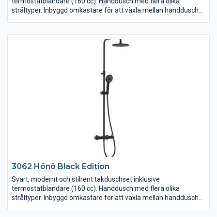
termostatblandare (160 cc). Handdusch med flera olika
stråltyper. Inbyggd omkastare för att växla mellan handdusch
och takdusch. Antikalkfunktion. Tryckreglerande för att undvika
skållning. Takduschen är höj- och sänkbar (totalt 937-1302
mm). Monteras på blandarfästen med dold rördragning.
3062 Hönö Black Edition
Svart, modernt och stilrent takduschset inklusive
termostatblandare (160 cc). Handdusch med flera olika
stråltyper. Inbyggd omkastare för att växla mellan handdusch
och takdusch. Antikalkfunktion. Tryckreglerande för att undvika
skållning. Takduschen är höj- och sänkbar (totalt 937-1302