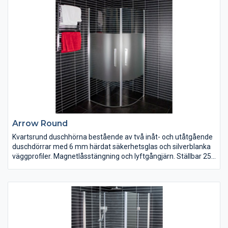
Arrow Round
Kvartsrund duschhörna bestående av två inåt- och utåtgående
duschdörrar med 6 mm härdat säkerhetsglas och silverblanka
väggprofiler. Magnetlåsstängning och lyftgångjärn. Ställbar 25
mm i sidled. Duschdörrarna är vändbara och finns i klart, tonat
och delvis frostat glas. Bredd 700/800/900/1000 mm. Höjd
1900 mm.