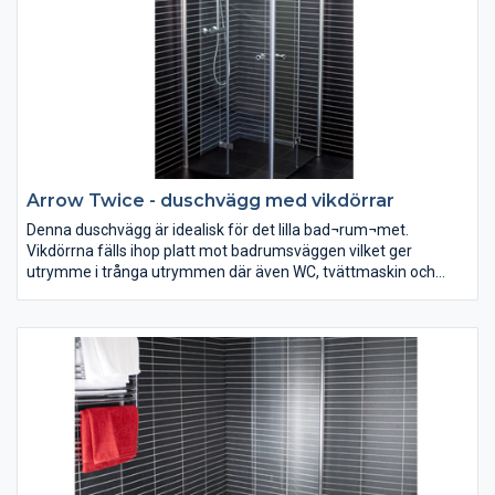
Arrow Twice - duschvägg med vikdörrar
Denna duschvägg är idealisk för det lilla bad¬rum¬met.
Vikdörrna fälls ihop platt mot badrumsväggen vilket ger
utrymme i trånga utrymmen där även WC, tvättmaskin och
tvättställ skall få plats. Kan monteras både i hörn och i nisch och
säljs som höger- eller vänsterdörr. Med 6 mm härdat
säkerhetsglas, silverblanka väggprofiler, eleganta dörrknoppar
med gummistopp, magnetlåsstängning och lyftgångjärn.
Ställbar 20 mm i sidled.