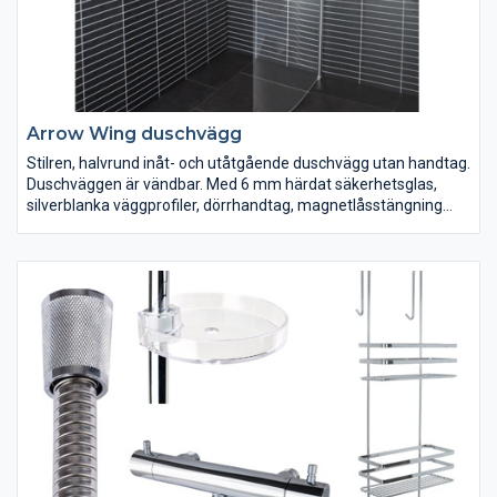
Arrow Wing duschvägg
Stilren, halvrund inåt- och utåtgående duschvägg utan handtag.
Duschväggen är vändbar. Med 6 mm härdat säkerhetsglas,
silverblanka väggprofiler, dörrhandtag, magnetlåsstängning
och lyftgångjärn. Ställbar 20 mm i sidled.