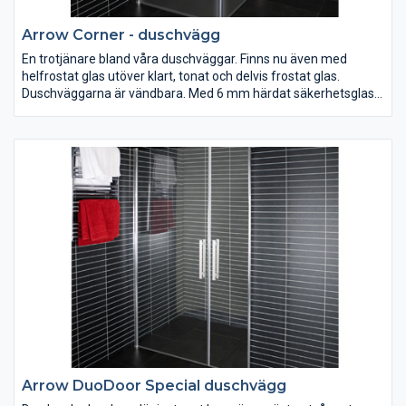
Arrow Corner - duschvägg
En trotjänare bland våra duschväggar. Finns nu även med
helfrostat glas utöver klart, tonat och delvis frostat glas.
Duschväggarna är vändbara. Med 6 mm härdat säkerhetsglas,
silverblanka väggprofiler, dörrhandtag, magnetlåsstängning
och lyftgångjärn. Ställbar 20 mm i sidled.
Arrow DuoDoor Special duschvägg