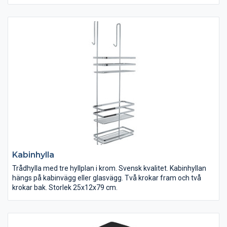
fungerar det även som en värmekälla som hjälper till med att
driva ut fukt ur badrummet. Vi har handdukstorkar i många
olika utföranden, stilar och olika funktioner. Med elpatronen
MOA kan man till exempel ställa in 2 timmar med extra hög
värme.
Kabinhylla
Trådhylla med tre hyllplan i krom. Svensk kvalitet. Kabinhyllan
hängs på kabinvägg eller glasvägg. Två krokar fram och två
krokar bak. Storlek 25x12x79 cm.