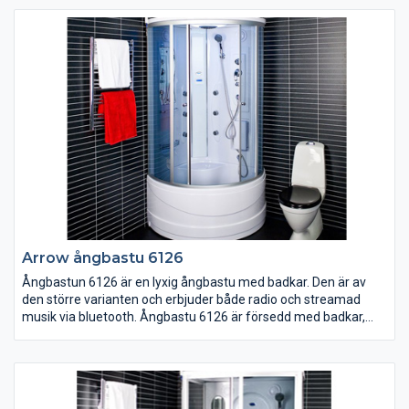
mm). Monteras på blandarfästen med dold rördragning.
Arrow ångbastu 6126
Ångbastun 6126 är en lyxig ångbastu med badkar. Den är av
den större varianten och erbjuder både radio och streamad
musik via bluetooth. Ångbastu 6126 är försedd med badkar,
massagehanddusch, fotmassage, kroppsduschar, takdusch,
MORA termostat, radio, bluetooth för att streama musik, LED-
display med touch-knappar, LED-takbelysning, färgskiftande
LED-väggbelysning, doftbehållare, fläkt, sittplats, spegel, hyllor,
tonat säkerhetsglas och löstagbar front. (1 fas, 16 amp)