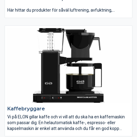
Här hittar du produkter för såväl luftrening, avfuktning,
luftfuktighet, värme, kyla m m. Vi tillhandahåller även vissa
tillbehör för luftförbättring och luftvärmepumpar.
Kaffebryggare
Vi på ELON gillar kaffe och vi vill att du ska ha en kaffemaskin
som passar dig. En helautomatisk kaffe-, espresso- eller
kapselmaskin är enkel att använda och du får en god kopp
kaffe på bara ett ögonblick. Här kan du lära dig ännu mer om