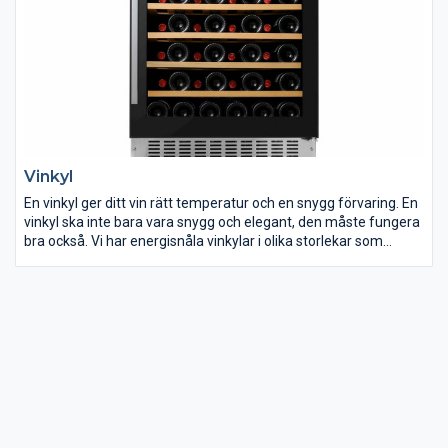
Vinkyl
En vinkyl ger ditt vin rätt temperatur och en snygg förvaring. En
vinkyl ska inte bara vara snygg och elegant, den måste fungera
bra också. Vi har energisnåla vinkylar i olika storlekar som
rymmer många flaskor vin. ELON har ett brett utbud av
fristående vinkylar.