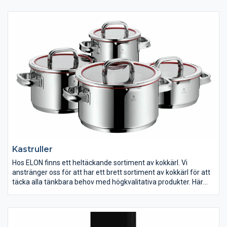
kaffe.
Med hjälp av en kaffemaskin, espressomaskin eller
kapselmaskin kan du servera dig själv och dina gäster
välsmakande espresso eller annan kaffedryck när du vill.
Kastruller
Hos ELON finns ett heltäckande sortiment av kokkärl. Vi
anstränger oss för att har ett brett sortiment av kokkärl för att
täcka alla tänkbara behov med högkvalitativa produkter. Här
finner du kokkärl i rostfritt stål, praktiskt nonstick-belagda,
traktörpannor, sauteuser, tryckkokare och mycket mer som
kommer väcka din matlagningsglädje.