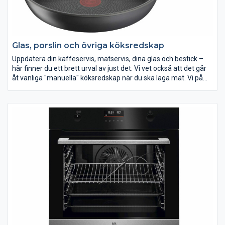
med att avfrosta den själv.
Glas, porslin och övriga köksredskap
Uppdatera din kaffeservis, matservis, dina glas och bestick –
här finner du ett brett urval av just det. Vi vet också att det går
åt vanliga "manuella" köksredskap när du ska laga mat. Vi på
Elon har därför ett stort sortiment av köksredskap som t ex
slevar, skalare, vispar, bunkar, timers m m. Vi vill att du ska
lyckas i köket!