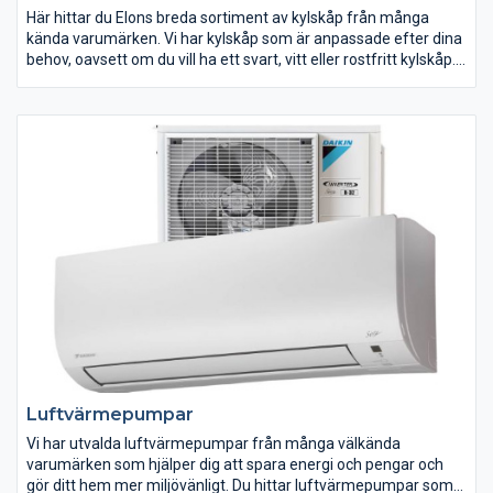
Här hittar du Elons breda sortiment av kylskåp från många
kända varumärken. Vi har kylskåp som är anpassade efter dina
behov, oavsett om du vill ha ett svart, vitt eller rostfritt kylskåp.
Flera av våra kylar är energisnåla med energiklass A+++. När du
ska köpa ett nytt kylskåp är det bra att mäta upp utrymmet du
planerar att ställa ditt kylskåp och planera åt vilket håll dörren
ska öppnas så du lätt kan komma åt dina matvaror. Låt sedan
dina matvanor styra över hur pass stor volym kylskåpet ska ha.
Luftvärmepumpar
Vi har utvalda luftvärmepumpar från många välkända
varumärken som hjälper dig att spara energi och pengar och
gör ditt hem mer miljövänligt. Du hittar luftvärmepumpar som