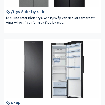
Kyl/frys Side-by-side
Är du ute efter både frys- och kylskåp kan det vara smart att
köpa kyl och frys i form av Side-by-side.
I vårt sortiment med kyl och frys Side-by-side hittar du modeller
med många smarta funktioner. Hos ELON handlar du tryggt och
säkert.
Kylskåp