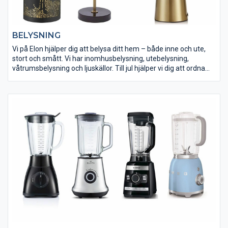
BELYSNING
Vi på Elon hjälper dig att belysa ditt hem – både inne och ute,
stort och smått. Vi har inomhusbelysning, utebelysning,
våtrumsbelysning och ljuskällor. Till jul hjälper vi dig att ordna
julstämning med julbelysning. Känn dig hemma hos Elon och låt
oss fixa ljus och lampor för en mysig stämning i ditt hem.