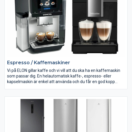
Espresso / Kaffemaskiner
Vi på ELON gillar kaffe och vi vill att du ska ha en kaffemaskin
som passar dig. En helautomatisk kaffe-, espresso- eller
kapselmaskin är enkel att använda och du får en god kopp
kaffe på bara ett ögonblick. Här kan du lära dig ännu mer om
kaffe.
Med hjälp av en kaffemaskin, espressomaskin eller
kapselmaskin kan du servera dig själv och dina gäster
välsmakande espresso eller annan kaffedryck när du vill.