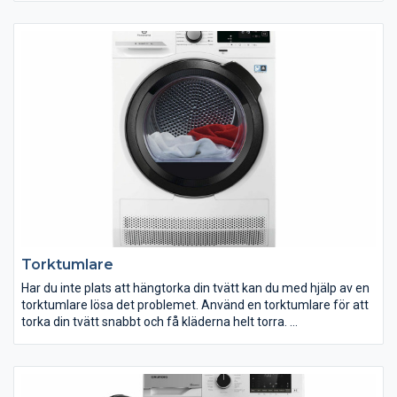
som inte bör tumlas.
Blöta ytterkläder och grusiga kängor och stövlar är vanliga
inslag i en barnfamiljs vardag. Med ett torkskåp blir kläderna
snabbt torra och är redo för nästa omgång med lek. Häng in
kläderna på kvällen så är de garanterat torra till nästa dags
skola eller dagis.
Torktumlare
Har du inte plats att hängtorka din tvätt kan du med hjälp av en
torktumlare lösa det problemet. Använd en torktumlare för att
torka din tvätt snabbt och få kläderna helt torra.
Vi har både energisnåla värmepumpstumlare och praktiska
kondenstumlare. Flera av våra torktumlare är utrustade med
funktioner som fuktavkänning, sensorer och skontrumma. Vi