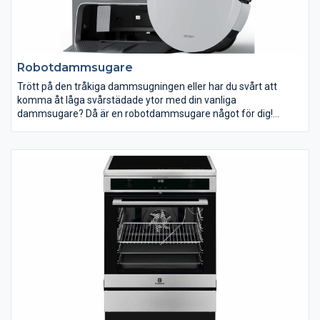
Robotdammsugare
Trött på den tråkiga dammsugningen eller har du svårt att
komma åt låga svårstädade ytor med din vanliga
dammsugare? Då är en robotdammsugare något för dig!
Programmera in när och var de ska städa. Låt din
robotdammsugare städa när du är på jobbet, träningen eller
middagen.
En robotdammsugare är ett perfekt komplement till din vanliga
dammsugare så du alltid kan komma hem till ett välstädat
hem! Flera av våra dammsugare har avancerade filter som
suger upp de minsta dammpartiklar, vilket gör dem väldigt bra
lämpade för dig som besväras av allergier. I vårt sortiment
hittar du robotdammsugare i olika modeller och prisklasser. Gör
städningen lättare med en robotdammsugare från oss!