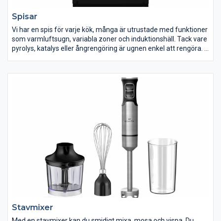
Spisar
Vi har en spis för varje kök, många är utrustade med funktioner
som varmluftsugn, variabla zoner och induktionshäll. Tack vare
pyrolys, katalys eller ångrengöring är ugnen enkel att rengöra.
Vi har allt från traditionella till toppmoderna spisar med smarta
och avancerade funktioner, allt för att du ska hitta en spis som
passar dig. Idag har de flesta spisar induktionshäll eller
keramikhäll, men du hittar även den klassiska varianten av spis
med gjutjärnsplattor i vårt sortiment.
Stavmixer
Med en stavmixer kan du smidigt mixa, mosa och vispa. Du