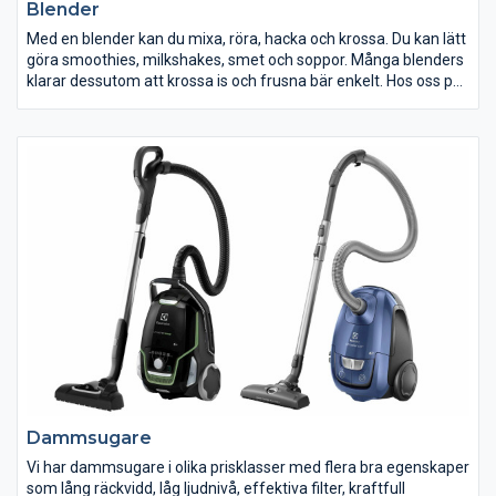
Blender
Med en blender kan du mixa, röra, hacka och krossa. Du kan lätt
göra smoothies, milkshakes, smet och soppor. Många blenders
klarar dessutom att krossa is och frusna bär enkelt. Hos oss på
ELON hittar du blendern för just dina behov och din plånbok.
Dammsugare
Vi har dammsugare i olika prisklasser med flera bra egenskaper
som lång räckvidd, låg ljudnivå, effektiva filter, kraftfull