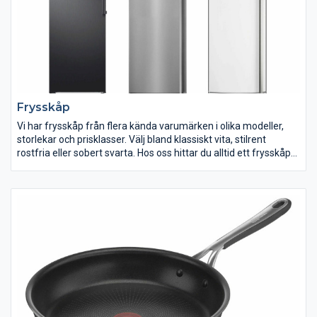
Frysskåp
Vi har frysskåp från flera kända varumärken i olika modeller,
storlekar och prisklasser. Välj bland klassiskt vita, stilrent
rostfria eller sobert svarta. Hos oss hittar du alltid ett frysskåp
som passar dina behov, din stil och ditt hem.
På jakt efter ett nytt frysskåp men vet inte vilket du ska välja?
När du ska köpa frys finns det en del råd att ta till för att hitta
den som passar dig allra bäst. Generella råd är att du alltid ska
utgå från dina matvanor, mäta upp utrymmet frysen ska stå på
och bestämma åt vilket håll dörren ska öppnas.
Det är smidigt att välja ett frysskåp med automatisk
avfrostning. Idag har de allra flesta frysskåp automatisk
avfrostning, men det kan vara bra att kontrollera att frysen du
funderar på att köpa har det så du slipper det tråkiga jobbet