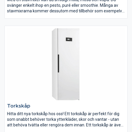
svänger enkelt ihop en pesto, puré eller smoothie. Många av
stavmixrarna kommer dessutom med tillbehör som exempelvis
ballongvisp och hackskål. Vissa har även rivskivor. Då kan du
även använda din stavmixer till att riva ost, hacka örter och
vispa äggvitor.
Vi har mixers i alla prisklasser, med olika styrka och olika många
tillbehör. Allt för att du ska hitta något som matchar just dina
mixerbehov.
Torkskåp
Hitta ditt nya torkskåp hos oss! Ett torkskåp är perfekt för dig
som snabbt behöver torka ytterkläder, skor och vantar - utan
att behöva tvätta eller rengöra dem innan. Ett torkskåp är även
ett bra alternativ till torktumlaren i tvättstugan om du har kläder