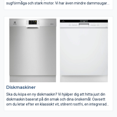
sugförmåga och stark motor. Vi har även mindre dammsugare
som är lätta att förvara i städskåpet. Här hittar du dammsugare
från flera kända varumärken.vad du vill kunna använda din
maskin till. Här hittar du vårt utbud av köksmaskiner. Med en
köksmaskin blir jobbet i köket både enklare och roligare. Hitta
din köksmaskin på ELON.se.
Diskmaskiner
Ska du köpa en ny diskmaskin? Vi hjälper dig att hitta just din
diskmaskin baserat på din smak och dina önskemål. Oavsett
om du letar efter en klassiskt vit, stilrent rostfri, en integrerad
eller bänkdiskmaskin diskmaskin. I vårt utbud hittar du alla
varianter.