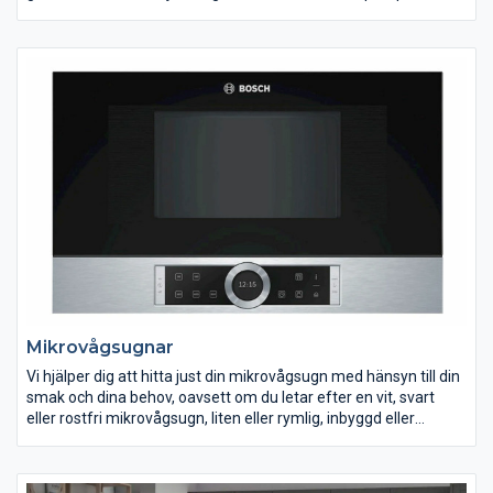
passar allt från villan till fritidshuset och större lokaler.
Luftvärmepumpar minskar värmespillet och kan sänka dina
uppvärmningskostnader avsevärt. De kan även förbättra din
inomhusmiljö genom att aktivt rena och avfukta luften.
Tänk på att luftvärmepumpar måste enligt lag installeras av
kylcertifierat företag och installatör med personligt kylcertifikat.
Mikrovågsugnar
Vi hjälper dig att hitta just din mikrovågsugn med hänsyn till din
smak och dina behov, oavsett om du letar efter en vit, svart
eller rostfri mikrovågsugn, liten eller rymlig, inbyggd eller
fristående. Med hjälp av en mikrovågsugn kan din matlagning
gå mycket snabbare. Du tinar och värmer upp din mat inom
bara några minuter. Det finns även modeller av mikrovågsugn