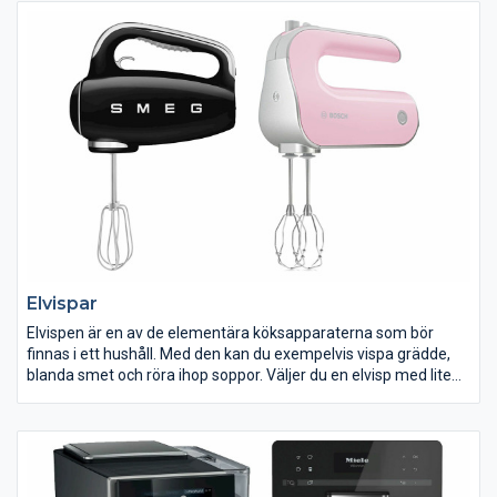
Behöver du hjälp med att installera din diskmaskin? Vi har
professionella och ansvarsförsäkrade yrkesmän som ser till din
diskmaskin blir korrekt installerad. Vi kan även erbjuda
hemleverans och bortforsling av din gamla diskmaskin.
Möjlighet och pris till leverans, installation och bortforsling
varierar mellan våra butiker. Kontakta din närmaste ELON-butik
för mer information.
Elvispar
Elvispen är en av de elementära köksapparaterna som bör
finnas i ett hushåll. Med den kan du exempelvis vispa grädde,
blanda smet och röra ihop soppor. Väljer du en elvisp med lite
robustare motor och medföljande degkrokar kan du också
blanda t ex bulldeg.
Hos Elon hittar du elvispar både med och utan stativ och med
olika mycket effekt.