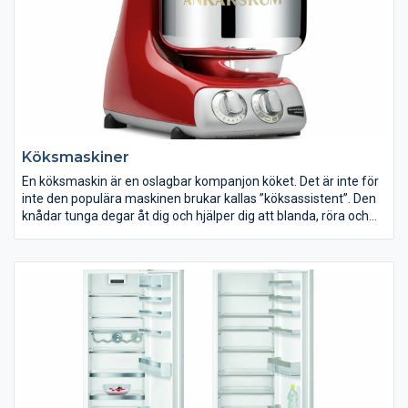
Köksmaskiner
En köksmaskin är en oslagbar kompanjon köket. Det är inte för
inte den populära maskinen brukar kallas ”köksassistent”. Den
knådar tunga degar åt dig och hjälper dig att blanda, röra och
vispa, medan du lugnt kan luta dig tillbaka.
Vem är du i köket? Brukar du storbaka, mixa nötter, mala kött
eller kanske till och med stoppa korv? Baspaketen till
köksmaskiner innehåller oftast blandare, degkrok och visp.
Därtill brukar det även finnas en mängd tillbehör att köpa till. Ta
en extra funderare vad du vill kunna använda din maskin till. Här
hittar du vårt utbud av köksmaskiner. Med en köksmaskin blir
jobbet i köket både enklare och roligare. Hitta din köksmaskin
på ELON.se.