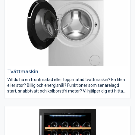
hjälper dig att hitta en torktumlare som passar dina behov.
Tvättmaskin
Vill du ha en frontmatad eller toppmatad tvättmaskin? En liten
eller stor? Billig och energisnål? Funktioner som senarelagd
start, snabbtvätt och kolborstfri motor? Vi hjälper dig att hitta
en tvättmaskin som passar dina behov.
Inför ditt köp av tvättmaskin finns det några saker du bör tänka
på. Tänk igenom vad som är viktigast för dig. Har du ont om
plats är storleken på din tvättmaskin kanske avgörande. Tycker
du att det är besvärligt att böja dig ner när du hanterar din tvätt
är en toppmatad tvättmaskin kanske det ultimata för dig.