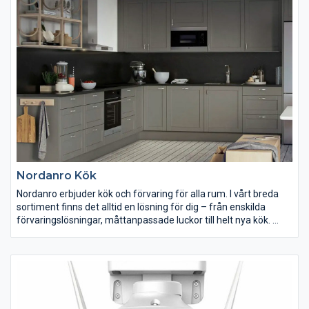
med grillfunktioner och ångkokning, som gör att du kan få en
krispig yta på din mat.
Nordanro Kök
Nordanro erbjuder kök och förvaring för alla rum. I vårt breda
sortiment finns det alltid en lösning för dig – från enskilda
förvaringslösningar, måttanpassade luckor till helt nya kök.
Sortimentet av skåpslösningar inom Nordanro är nästintill
oändliga. Vi erbjuder tre olika kökserbjudanden, där dina
förutsättningar och behov vägleder dig. Tillsammans med våra
köksinredare hittar du en unik lösning, just för dig.